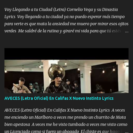
me encantes Decirte que me siento muy feliz y emocionado por
tenerte aquí espero que quiera...
Voy Llegando a tu Ciudad (Letra) Cornelio Vega y su Dinastia
Lyrics Voy llegando a tu ciudad ya no puedo esperar más tiempo
para verte es que mata la ansiedad me muero por mirar esos ojitos
verdes Me saldré de la rutina y giraré mi vida para que tú estés en
ella como debe ser Yo sé que eres conocida que varios te tiran pero
no merecen y dile ya a tus amigas que no te presenten con más
pequeñeces Aquí estoy no dejaré que se te acerquen nadie porque
solo yo tendre el candado 🔒 del amor ❤️ Música Mil y un besos
para dar ya estando en tu ciudad no habrá quien lo detenga si las
copas van de más vayamos a un lugar y cerremos las puertas
Entre alcohol y besos se va incrementado el Fuego en esa
habitación ya no mires más el reloj Única por donde vas me curas
tú mi mal moviendo tu silueta no hay otra que te sea igual te ves
AVECES (Letra Oficial) En Califas X Nuevo Instinto Lyrics
tan especial por eso es que me tientas Aquí estoy no dejaré que se
te acerque nadie porque solo yo tendre el candado 🔒 del a...
AVECES (Letra Oficial) En Califas X Nuevo Instinto Lyrics A veces
me enciendo un Marlboro a veces me prendo un churrito de Mota
bien apestosa A veces me he visto tumbado a veces me visto como
un Licenciado como si fuera un abogado El chiste es que hago lo