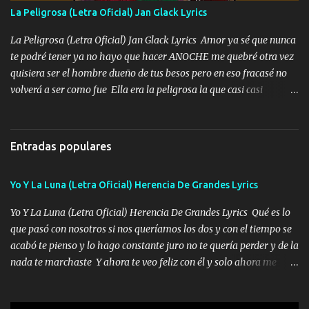
Especial sabe que lo apreciamos En los mejores antros me verán
La Peligrosa (Letra Oficial) Jan Glack Lyrics
tomando con mujeres hermosas y botellas destapando siempre
bien cuidado bien atrabancado y a los que me conocen ya saben de
La Peligrosa (Letra Oficial) Jan Glack Lyrics Amor ya sé que nunca
lo que hablo Entre lob...
te podré tener ya no hayo que hacer ANOCHE me quebré otra vez
quisiera ser el hombre dueño de tus besos pero en eso fracasé no
volverá a ser como fue Ella era la peligrosa la que casi casi
convertí en mi esposa la que no importaba si llegaba tarde se
ponía contenta con un par de rosas Y aunque pasen cien años cien
años solo pienso en ti mami no me crees se que no me crees
Entradas populares
Música Amar me duele estoy rodeado de mujeres pero solo
quieren billetes y yo que solo ocupo verte Recuerdo echábamos
Yo Y La Luna (Letra Oficial) Herencia De Grandes Lyrics
pasión en la troca tus labios besándome yo quitándote la ropa no
quiero que sea nunca con otra yo quiero llevarte a la Luna y si
Yo Y La Luna (Letra Oficial) Herencia De Grandes Lyrics Qué es lo
quieres en ese momento te pido que seas mi esposa Chingada
que pasó con nosotros si nos queríamos los dos y con el tiempo se
madre no quiero dejar de tenerte no ayuda la p'uta loquera y al
acabó te pienso y lo hago constante juro no te quería perder y de la
chile quisiera ser menos de ti dependiente la pinche tristeza me
nada te marchaste Y ahora te veo feliz con él y solo ahora me
encierra princesa tu sabes que nunca saldras de mi mente Ella era
quedé yo y la luna cantamos y por ti nos embriagamos' Quién
la peligro...
sabe que será de mí si contigo fue muy feliz a lo mejor no lloro