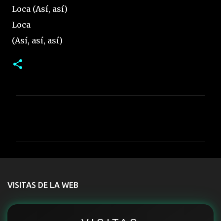
Loca (Así, así)
Loca
(Así, así, así)
C
o
m
e
n
t
VISITAS DE LA WEB
a
r