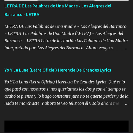
tirante andamos mi carnal atento a cualquier necesidad no porque
LETRA DE Las Palabras de Una Madre - Los Alegres del
se ve limpio el camino nos confiamos al andar y nunca con la
Barranco - LETRA
misma piedra me vuelvo a tropezar Cuando ando de enamorado
en corto me tiró a per...
LETRA DE Las Palabras de Una Madre - Los Alegres del Barranco
- LETRA Las Palabras de Una Madre (LETRA) - Los Alegres del
Barranco - LETRA Letra de la canción Las Palabras de Una Madre
interpretada por Los Alegres del Barranco Ahora vengo a
visitarte, a tu txumba a saludarte, se que del cielo me vez y desde
halla has de cuidarme, son palabras de una madre, que lleva en el
viento a su hijo y aunque ahora ya este con Dios el destino así lo
Yo Y La Luna (Letra Oficial) Herencia De Grandes Lyrics
quiso, él tiempo sigue pasando y nunca te olvidaremos, aquí
Yo Y La Luna (Letra Oficial) Herencia De Grandes Lyrics Qué es lo
seguiré esperando hasta volvernos a vernos El recuerdo que yo
que pasó con nosotros si nos queríamos los dos y con el tiempo se
tengo de mi mente no se va, en mi corazón me llevo lo mismo que
acabó te pienso y lo hago constante juro no te quería perder y de la
tu papá, a veces me pongo triste porque no puedo mirarte, mas se
nada te marchaste Y ahora te veo feliz con él y solo ahora me
que tu me escuchas porque tu eres mi gran ángel, El desespero me
quedé yo y la luna cantamos y por ti nos embriagamos' Quién
llega para reunirme contigo, tu iluminas mi sendero por siempre
sabe que será de mí si contigo fue muy feliz a lo mejor no lloro
serás mi niño, del amor que yo te tengo es co...
pero muy en el fondo te adoro' Música Me muero por ir a buscarte
pero eso ya no va a pasar me perderé en la soledad Porque me