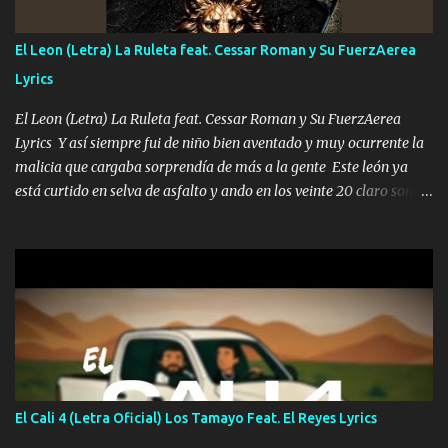
traigo El chiste es que hago lo que quiero pues así soy me mandó
yo tengo el control a todos yo les paro el dedo soy hocicon un
El Leon (Letra) La Ruleta feat. Cessar Roman y Su FuerzAerea
malcriado un malandrón Que Les importa no saben nada falsas
Lyrics
las risas las que me miran hay gente corriente no quieren ve...
El Leon (Letra) La Ruleta feat. Cessar Roman y Su FuerzAerea
Lyrics Y así siempre fui de niño bien aventado y muy ocurrente la
malicia que cargaba sorprendía de más a la gente Este león ya
está curtido en selva de asfalto y ando en los veinte 20 claro son
mis años Leon mi clave por si hay pendiente Tranquilo me la
navego ando en lo mío sin ni un pendiente si hay problemas lo
arreglamos padrino yo brincó en caliente Y No me paran aquí hay
pa más pues hay charola les voy a dar hasta topar pues no hay de
otra Música Surcando bien mi camino voy por mi línea no veo a
los lados aquel que no corre vuela no se me duerm voy chicoteado
Ya pasé varias hazañas ya tienen rato que me agarran el colmillo
de este León los estatales no sé esperaron Al tiro esta la PrimiZa
también la nueve que cargo al lado doy la mano al que su amigo y
El Cali 4 (Letra Oficial) Los Tamayo Feat. El Reyes Lyrics
al traicionero damos pa abajo Y No me paran aquí hay pa más