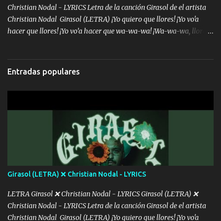
sien...
Christian Nodal - LYRICS Letra de la canción Girasol de el artista
Christian Nodal Girasol (LETRA) ¡Yo quiero que llores! ¡Yo vo'a
hacer que llores! ¡Yo vo’a hacer que wa-wa-wa! ¡Wa-wa-wa, llores!
Hoy me levanté bromista y me tienes que aguantar No quiero
bromear contigo, de ti quiero bromear Tú eres un chiste, cabrón,
cada que intentas cantar Cada que intentas rapear, cada que
Entradas populares
intentas rimar Pobre payaso que usa a todo el mundo pa' conectar
con la gente Dices "Latino Gang" pero pisas a to'a tu gente Pa’ dar
mensajes, m'ijo, hay quе ser coherentеs Si tú no eres artista, al
menos se prudente Hoy me sabe a mierda, traigo un Balvin en los
dientes Por falta de empatía le toca ser resiliente ¿Acaso eres
consciente de los followers que mueves? Parcerito, abre los ojos y
ve el poder que tienes Otro chiste malo son los nombres de tus
álbum's "José, vibras colores con la energía del diablo " ¿Si ...
Girasol (LETRA) ❌ Christian Nodal - LYRICS
LETRA Girasol ❌ Christian Nodal - LYRICS Girasol (LETRA) ❌
Christian Nodal - LYRICS Letra de la canción Girasol de el artista
Christian Nodal Girasol (LETRA) ¡Yo quiero que llores! ¡Yo vo'a