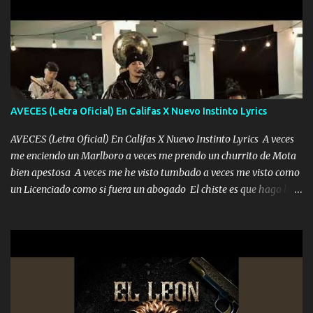
pero muy en el fondo te adoro' Música Me muero por ir a buscarte
pero eso ya no va a pasar me perderé en la soledad Porque me
mirabas bonito si yo no fui el final feliz el final fue triste pa mí Y
duele no tenerte aquí sabiendo que moría por ti yo y la luna
cantamos y por ti nos embriagamos Quién sabe qué será de mí si
contigo fui muy feliz a lo mejor no lloró pero muy en el fondo te
adoro
AVECES (Letra Oficial) En Califas X Nuevo Instinto Lyrics
AVECES (Letra Oficial) En Califas X Nuevo Instinto Lyrics A veces
me enciendo un Marlboro a veces me prendo un churrito de Mota
bien apestosa A veces me he visto tumbado a veces me visto como
un Licenciado como si fuera un abogado El chiste es que hago lo
que quiero pues así soy me mandó yo tengo el control a todos yo
les paro el dedo soy hocicon un malcriado un malandrón Que Les
importa no saben nada falsas las risas las que me miran hay gente
corriente no quieren verte subir de level trucha mis plebes Música
A veces me pongo un sombrero a veces me ven la cachucha de lado
con la mirada siempre en alto A veces me fajó una super o a veces
me fajó una Glock siempre armado todas las generaciones yo