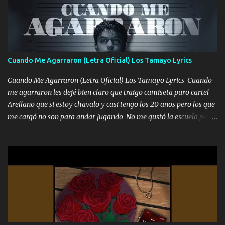
Un gallardo me prendo Para agarrar el vuelo y la mente y
tranquilizando Tomense un buen trago Y así es como empezamos
los versos que voy cantando (Music) A vido alta y bajas La carreta
se atora Pero nunca le aflojamos Ya me han pasado cosas Y
aunque ustedes no sepan Pero la vida es muy corta Hay que
Cuando Me Agarraron (Letra Oficial) Los Tamayo Lyrics
echarle chingazos Y seguir trabajando porque nada es...
Cuando Me Agarraron (Letra Oficial) Los Tamayo Lyrics Cuando
me agarraron les dejé bien claro que traigo camiseta puro cartel
Arellano que si estoy chavalo y casi tengo los 20 años pero los que
me cargó no son para andar jugando No me gustó la escuela pero
las libretas para el otro lado las fuimos mandando Ya nos
difamaron y nos han tachado sigue la vieja guardia y sigue bien
firme el legado que si como me llamó varios ya se han preguntado
Yo Soy El De Las Pacas Sobrino Del Brazo Armad0 Con mi Glock
fajado y mi R terciado me van a ver allá por TJ para un licenciado
mando un abrazo andamos al cien Choritas también Música
Ando en la colonia bien acelerado traigo un M2 que nunca me ha
fallado para mi compadre mandó un fuerte abrazo también al