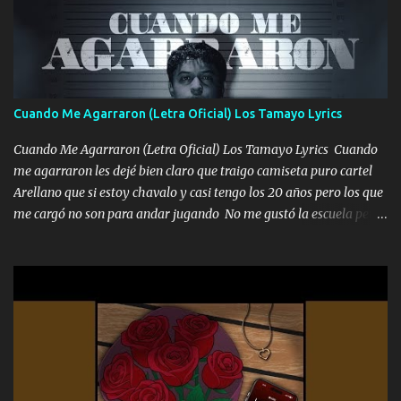
mirabas bonito si yo no fui el final feliz el final fue triste pa mí Y
duele no tenerte aquí sabiendo que moría por ti yo y la luna
cantamos y por ti nos embriagamos Quién sabe qué será de mí si
contigo fui muy feliz a lo mejor no lloró pero muy en el fondo te
adoro
Cuando Me Agarraron (Letra Oficial) Los Tamayo Lyrics
Cuando Me Agarraron (Letra Oficial) Los Tamayo Lyrics Cuando
me agarraron les dejé bien claro que traigo camiseta puro cartel
Arellano que si estoy chavalo y casi tengo los 20 años pero los que
me cargó no son para andar jugando No me gustó la escuela pero
las libretas para el otro lado las fuimos mandando Ya nos
difamaron y nos han tachado sigue la vieja guardia y sigue bien
firme el legado que si como me llamó varios ya se han preguntado
Yo Soy El De Las Pacas Sobrino Del Brazo Armad0 Con mi Glock
fajado y mi R terciado me van a ver allá por TJ para un licenciado
mando un abrazo andamos al cien Choritas también Música
Ando en la colonia bien acelerado traigo un M2 que nunca me ha
fallado para mi compadre mandó un fuerte abrazo también al