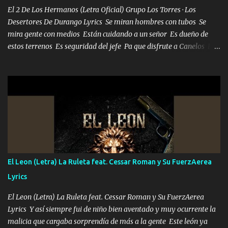
mueven solo por el interés P...
El 2 De Los Hermanos (Letra Oficial) Grupo Los Torres · Los
Desertores De Durango Lyrics Se miran hombres con tubos Se
mira gente con medios Están cuidando a un señor Es dueño de
estos terrenos Es seguridad del jefe Pa que disfrute a Canelos Es
el DOS de los HERMANOS un cerebro 🧠 inteligente junto con su
hermano el TRES blindado el Estado tiene andan ESPERANDO al
UNO QUE PRONTO ESTARÁ PRESENTE Que no falten las bucanas
ni tampoco las mujeres porque es platica de grandes por eso hay
que estar alegres doy las instrucciones para atender los deberes
Música Si es que salta algún problema de confianza tengo gente
ahí está el Hombre Cuarenta y también Pariente 7 arreglan
cualquier problema no más es cuestión que ordené NOS HACE
FALTA UN HERMANO DE CLAVE ERA EL 24 SIEMPRE FUE UN
El Leon (Letra) La Ruleta feat. Cessar Roman y Su FuerzAerea
HOMBRE VALIENTE POR ALGO M'URIÓ PELEAND0 SIEMPRE
Lyrics
VIO POR LA FAMILIA PARA QUE SIGA EL LEGADO Es el DOS de
los HERMANOS un cerebro inteligente y com...
El Leon (Letra) La Ruleta feat. Cessar Roman y Su FuerzAerea
Lyrics Y así siempre fui de niño bien aventado y muy ocurrente la
malicia que cargaba sorprendía de más a la gente Este león ya