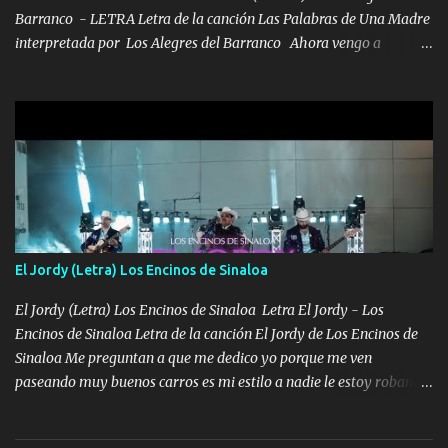
Barranco - LETRA Letra de la canción Las Palabras de Una Madre
interpretada por Los Alegres del Barranco Ahora vengo a
visitarte, a tu txumba a saludarte, se que del cielo me vez y desde
halla has de cuidarme, son palabras de una madre, que lleva en el
viento a su hijo y aunque ahora ya este con Dios el destino así lo
quiso, él tiempo sigue pasando y nunca te olvidaremos, aquí
seguiré esperando hasta volvernos a vernos El recuerdo que yo
tengo de mi mente no se va, en mi corazón me llevo lo mismo que
tu papá, a veces me pongo triste porque no puedo mirarte, mas se
que tu me escuchas porque tu eres mi gran ángel, El desespero me
llega para reunirme contigo, tu iluminas mi sendero por siempre
El Jordy (Letra) Los Encinos de Sinaloa
serás mi niño, del amor que yo te tengo es co...
El Jordy (Letra) Los Encinos de Sinaloa Letra El Jordy - Los
Encinos de Sinaloa Letra de la canción El Jordy de Los Encinos de
Sinaloa Me preguntan a que me dedico yo porque me ven
paseando muy buenos carros es mi estilo a nadie le estoy robando
discretamente cumplo yo bien mi trabajo De Tijuana a los rumbos
de L.A de muy joven me vine para el otro lado a los dieciséis me