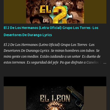
verme en las revistas Ya pasé Italia Japón Madrid Milán y también
Francia ropa de 100.000 bolas Louis vuitton es mi fragancia
repleta de presidentes la bolsa estoy en mi pic si no se han dado
cuenta chequeen gráficas del kitch
El 2 De Los Hermanos (Letra Oficial) Grupo Los Torres · Los
Desertores De Durango Lyrics
El 2 De Los Hermanos (Letra Oficial) Grupo Los Torres · Los
Desertores De Durango Lyrics Se miran hombres con tubos Se
mira gente con medios Están cuidando a un señor Es dueño de
estos terrenos Es seguridad del jefe Pa que disfrute a Canelos Es
el DOS de los HERMANOS un cerebro 🧠 inteligente junto con su
hermano el TRES blindado el Estado tiene andan ESPERANDO al
UNO QUE PRONTO ESTARÁ PRESENTE Que no falten las bucanas
ni tampoco las mujeres porque es platica de grandes por eso hay
que estar alegres doy las instrucciones para atender los deberes
Música Si es que salta algún problema de confianza tengo gente
ahí está el Hombre Cuarenta y también Pariente 7 arreglan
cualquier problema no más es cuestión que ordené NOS HACE