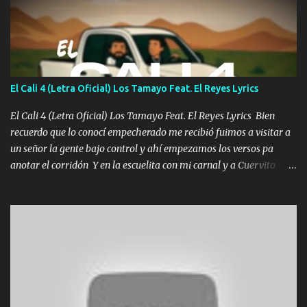
Un gallardo me prendo Para agarrar el vuelo y la mente y
tranquilizando Tomense un buen trago Y así es como empezamos
los versos que voy cantando (Music) A vido alta y bajas La carreta
se atora Pero nunca le aflojamos Ya me han pasado cosas Y
aunque ustedes no sepan Pero la vida es muy corta Hay que
El Cali 4 (Letra Oficial) Los Tamayo Feat. El Reyes Lyrics
echarle chingazos Y seguir trabajando porque nada es...
El Cali 4 (Letra Oficial) Los Tamayo Feat. El Reyes Lyrics Bien
recuerdo que lo conocí empecherado me recibió fuimos a visitar a
un señor la gente bajo control y ahí empezamos los versos pa
anotar el corridón Y en la escuelita con mi carnal y a Cuervito
mandó a saludar la bergacera del Alamar pensó no llegó al final y
aquí se cumplen las reglas no secuestr0 no r0bar De La C giró la
orden nos comanda el doble P bien firmes con Alto PRIETO y la
camisa es color Verde y peleam0s la Bandera por todita a la ciudad
con los drones patrullando la Frontera De Tijuana Bulevares
Bellas Artes me ve en las blancas ya hace falta mi APA FLACO
verde se le extraña pa que sepan Aquí Pura GENTE DE LA RANA 🐸
POR CLAVE ES EL CALI 4 EN LA CIUDAD TIJUANA Música Al