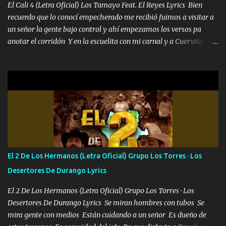
pues hay charola les voy a dar hasta topar pues no hay de otra...
El Cali 4 (Letra Oficial) Los Tamayo Feat. El Reyes Lyrics Bien
recuerdo que lo conocí empecherado me recibió fuimos a visitar a
un señor la gente bajo control y ahí empezamos los versos pa
anotar el corridón Y en la escuelita con mi carnal y a Cuervito
mandó a saludar la bergacera del Alamar pensó no llegó al final y
aquí se cumplen las reglas no secuestr0 no r0bar De La C giró la
orden nos comanda el doble P bien firmes con Alto PRIETO y la
camisa es color Verde y peleam0s la Bandera por todita a la ciudad
con los drones patrullando la Frontera De Tijuana Bulevares
Bellas Artes me ve en las blancas ya hace falta mi APA FLACO
verde se le extraña pa que sepan Aquí Pura GENTE DE LA RANA 🐸
POR CLAVE ES EL CALI 4 EN LA CIUDAD TIJUANA Música Al
tirante andamos mi carnal atento a cualquier necesidad no porque
El 2 De Los Hermanos (Letra Oficial) Grupo Los Torres · Los
se ve limpio el camino nos confiamos al andar y nunca con la
Desertores De Durango Lyrics
misma piedra me vuelvo a tropezar Cuando ando de enamorado
en corto me tiró a per...
El 2 De Los Hermanos (Letra Oficial) Grupo Los Torres · Los
Desertores De Durango Lyrics Se miran hombres con tubos Se
mira gente con medios Están cuidando a un señor Es dueño de