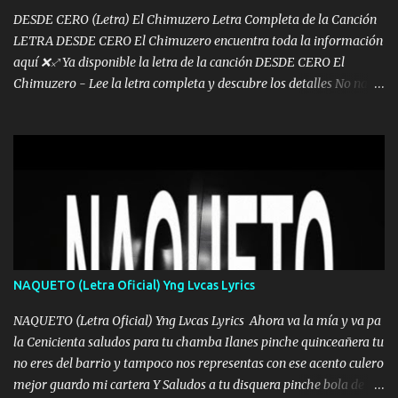
DESDE CERO (Letra) El Chimuzero Letra Completa de la Canción
LETRA DESDE CERO El Chimuzero encuentra toda la información
aquí ❌♐ Ya disponible la letra de la canción DESDE CERO El
Chimuzero - Lee la letra completa y descubre los detalles No nací
en cuna de oro , Pero Andamos Firmes Buscando el Billete. Cómo
Vengo desde Cero Se que Solo Plata. No es lo Suficiente, Soy De
muy Pocos amigos los que están conmigo las Gracias por todo , Mi
Mesa será Compartida con los que Estuvieron Cuando estuve Solo.
❌ www.elnorteduro.com ❌ Yo No limito los Sueños , si no existe
Uno pues Hallamos Modos , Si me caigo me Levanto, Aprendo Del
Error Y me sacudo El Lodo ❌ www.elnorteduro.com ❌ El Dinero
No me falta Pero Tampoco me Estorba , Por Eso Manejo Todo
Bien Regido Por mis Normas . Aquí no Se Sufre de Ego vengo Desde
NAQUETO (Letra Oficial) Yng Lvcas Lyrics
Abajo y me costó subir Fue Con Trabajo Y Esfuerzo, Nada es
Regalado Me Super Invertir A Mí lado Una Princesa que A pesar de
NAQUETO (Letra Oficial) Yng Lvcas Lyrics Ahora va la mía y va pa
Todo Siempre a estado ahí . Hecho pa...
la Cenicienta saludos para tu chamba Ilanes pinche quinceañera tu
no eres del barrio y tampoco nos representas con ese acento culero
mejor guardo mi cartera Y Saludos a tu disquera pinche bola de