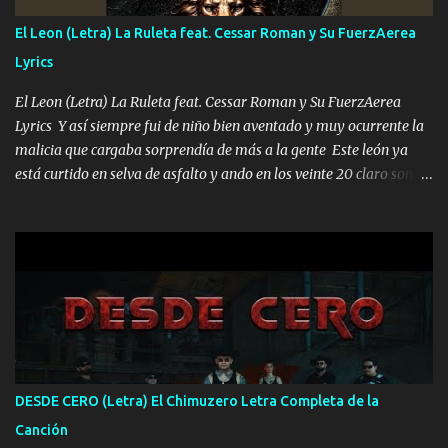
FALTA UN HERMANO DE CLAVE ERA EL 24 SIEMPRE FUE UN
El Leon (Letra) La Ruleta feat. Cessar Roman y Su FuerzAerea
HOMBRE VALIENTE POR ALGO M'URIÓ PELEAND0 SIEMPRE
Lyrics
VIO POR LA FAMILIA PARA QUE SIGA EL LEGADO Es el DOS de
los HERMANOS un cerebro inteligente y com...
El Leon (Letra) La Ruleta feat. Cessar Roman y Su FuerzAerea
Lyrics Y así siempre fui de niño bien aventado y muy ocurrente la
malicia que cargaba sorprendía de más a la gente Este león ya
está curtido en selva de asfalto y ando en los veinte 20 claro son
mis años Leon mi clave por si hay pendiente Tranquilo me la
navego ando en lo mío sin ni un pendiente si hay problemas lo
arreglamos padrino yo brincó en caliente Y No me paran aquí hay
pa más pues hay charola les voy a dar hasta topar pues no hay de
otra Música Surcando bien mi camino voy por mi línea no veo a
los lados aquel que no corre vuela no se me duerm voy chicoteado
Ya pasé varias hazañas ya tienen rato que me agarran el colmillo
de este León los estatales no sé esperaron Al tiro esta la PrimiZa
también la nueve que cargo al lado doy la mano al que su amigo y
DESDE CERO (Letra) El Chimuzero Letra Completa de la
al traicionero damos pa abajo Y No me paran aquí hay pa más
Canción
pues hay charola les voy a dar hasta topar pues no hay de otra...