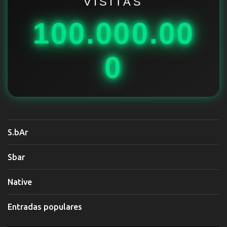
i
VISITAS
o
100.000.00
s
0
S.bAr
Sbar
Native
Entradas populares