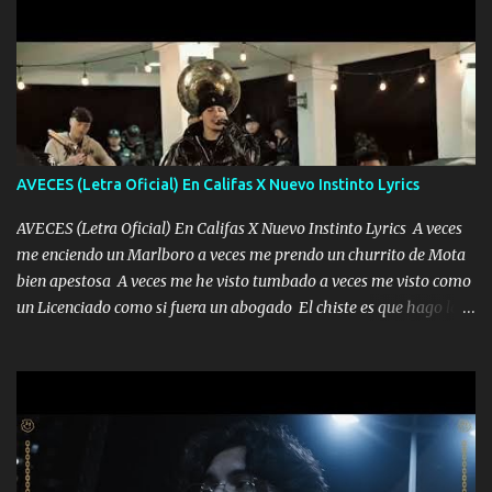
AVECES (Letra Oficial) En Califas X Nuevo Instinto Lyrics
AVECES (Letra Oficial) En Califas X Nuevo Instinto Lyrics A veces
me enciendo un Marlboro a veces me prendo un churrito de Mota
bien apestosa A veces me he visto tumbado a veces me visto como
un Licenciado como si fuera un abogado El chiste es que hago lo
que quiero pues así soy me mandó yo tengo el control a todos yo
les paro el dedo soy hocicon un malcriado un malandrón Que Les
importa no saben nada falsas las risas las que me miran hay gente
corriente no quieren verte subir de level trucha mis plebes Música
A veces me pongo un sombrero a veces me ven la cachucha de lado
con la mirada siempre en alto A veces me fajó una super o a veces