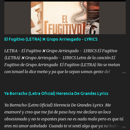
estár Pasarán... Solito me dejaras Intentar... Solo un beso y tú te vas
De mi vida... Cómo tú no hay nadie más No hay nadie
más Si te sientes sola no me llames porfa Me pongo sencible e
imagino tu sombra Clase azul es el tequila e interior la ropa Clip
cap la champagne el polvo es color rosa Me contacto un ángel eres
tú mi hermosa La que me alegra los días y sigo tomando Y
El Fugitivo (LETRA) ❌ Grupo Arriesgado - LYRICS
pensar... Que tú ya no vas a estar Pasarán... Solito me dejaras
Intentar... ...
LETRA - El Fugitivo ❌ Grupo Arriesgado - LYRICS El Fugitivo
(LETRA) ❌ Grupo Arriesgado - LYRICS Letra de la canción El
Fugitivo de Grupo Arriesgado El Fugitivo (LETRA) No se metan
con ismael lo dice meño y pa que lo sepan somos gente del
sombrero y la mayiza aquí se respeta pa los rumbos del azache
paseo tranquilo pues son mi tierra por ahí les tire una clave y del M
grande traemos la bandera 04 se oye por los radios y bien
Ya Borracho (Letra Oficial) Herencia De Grandes Lyrics
pendientes andan los chávalos la espalda me van cuidando y si se
Ya Borracho (Letra Oficial) Herencia De Grandes Lyrics Me
ofrece también peleam'os bien atentó el compa huicho la corta al
enamoré y creo que me fui de paso hoy me declaro un loco
cinto y radios colgados cuando salimos del rancho carros
obsesionado y no te espantes pues no es nada malo pero es que tú
blindándos y bien equipados no somos gente de problemas pero
eres mi amor anhelado Cuando te vi sentí algo que ya no había
defendemos muy bien nuestra tierra buena sombra nos cobija y el