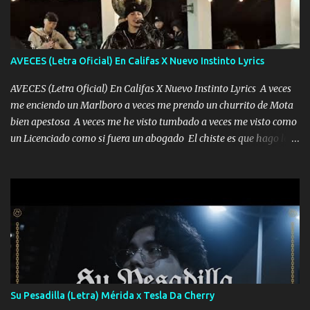
AVECES (Letra Oficial) En Califas X Nuevo Instinto Lyrics
AVECES (Letra Oficial) En Califas X Nuevo Instinto Lyrics A veces
me enciendo un Marlboro a veces me prendo un churrito de Mota
bien apestosa A veces me he visto tumbado a veces me visto como
un Licenciado como si fuera un abogado El chiste es que hago lo
que quiero pues así soy me mandó yo tengo el control a todos yo
les paro el dedo soy hocicon un malcriado un malandrón Que Les
importa no saben nada falsas las risas las que me miran hay gente
corriente no quieren verte subir de level trucha mis plebes Música
A veces me pongo un sombrero a veces me ven la cachucha de lado
con la mirada siempre en alto A veces me fajó una super o a veces
me fajó una Glock siempre armado todas las generaciones yo
traigo El chiste es que hago lo que quiero pues así soy me mandó
yo tengo el control a todos yo les paro el dedo soy hocicon un
Su Pesadilla (Letra) Mérida x Tesla Da Cherry
malcriado un malandrón Que Les importa no saben nada falsas