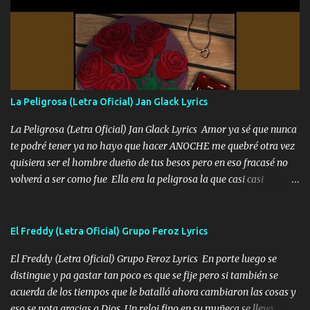
Yo Soy El De Las Pacas Sobrino Del Brazo Armad0 Con mi Glock
fajado y mi R terciado me van a ver allá por TJ para un licenciado
mando un abrazo andamos al cien Choritas también Música
Ando en la colonia bien acelerado traigo un M2 que nunca me ha
fallado para mi compadre mandó un fuerte abrazo también al
Especial sabe que lo apreciamos En los mejores antros me verán
La Peligrosa (Letra Oficial) Jan Glack Lyrics
tomando con mujeres hermosas y botellas destapando siempre
bien cuidado bien atrabancado y a los que me conocen ya saben de
La Peligrosa (Letra Oficial) Jan Glack Lyrics Amor ya sé que nunca
lo que hablo Entre lob...
te podré tener ya no hayo que hacer ANOCHE me quebré otra vez
quisiera ser el hombre dueño de tus besos pero en eso fracasé no
volverá a ser como fue Ella era la peligrosa la que casi casi
convertí en mi esposa la que no importaba si llegaba tarde se
ponía contenta con un par de rosas Y aunque pasen cien años cien
años solo pienso en ti mami no me crees se que no me crees
El Freddy (Letra Oficial) Grupo Feroz Lyrics
Música Amar me duele estoy rodeado de mujeres pero solo
El Freddy (Letra Oficial) Grupo Feroz Lyrics En porte luego se
quieren billetes y yo que solo ocupo verte Recuerdo echábamos
distingue y pa gastar tan poco es que se fije pero si también se
pasión en la troca tus labios besándome yo quitándote la ropa no
acuerda de los tiempos que le batalló ahora cambiaron las cosas y
quiero que sea nunca con otra yo quiero llevarte a la Luna y si
eso se nota gracias a Dios Un reloj fino en su muñeca se lleva