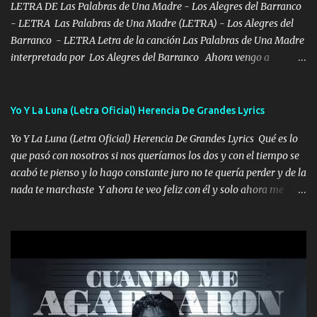
en corto me tiró a per...
LETRA DE Las Palabras de Una Madre - Los Alegres del Barranco
- LETRA Las Palabras de Una Madre (LETRA) - Los Alegres del
Barranco - LETRA Letra de la canción Las Palabras de Una Madre
interpretada por Los Alegres del Barranco Ahora vengo a
visitarte, a tu txumba a saludarte, se que del cielo me vez y desde
halla has de cuidarme, son palabras de una madre, que lleva en el
viento a su hijo y aunque ahora ya este con Dios el destino así lo
Yo Y La Luna (Letra Oficial) Herencia De Grandes Lyrics
quiso, él tiempo sigue pasando y nunca te olvidaremos, aquí
Yo Y La Luna (Letra Oficial) Herencia De Grandes Lyrics Qué es lo
seguiré esperando hasta volvernos a vernos El recuerdo que yo
que pasó con nosotros si nos queríamos los dos y con el tiempo se
tengo de mi mente no se va, en mi corazón me llevo lo mismo que
acabó te pienso y lo hago constante juro no te quería perder y de la
tu papá, a veces me pongo triste porque no puedo mirarte, mas se
nada te marchaste Y ahora te veo feliz con él y solo ahora me
que tu me escuchas porque tu eres mi gran ángel, El desespero me
quedé yo y la luna cantamos y por ti nos embriagamos' Quién
llega para reunirme contigo, tu iluminas mi sendero por siempre
sabe que será de mí si contigo fue muy feliz a lo mejor no lloro
serás mi niño, del amor que yo te tengo es co...
pero muy en el fondo te adoro' Música Me muero por ir a buscarte
pero eso ya no va a pasar me perderé en la soledad Porque me
mirabas bonito si yo no fui el final feliz el final fue triste pa mí Y
duele no tenerte aquí sabiendo que moría por ti yo y la luna
cantamos y por ti nos embriagamos Quién sabe qué será de mí si