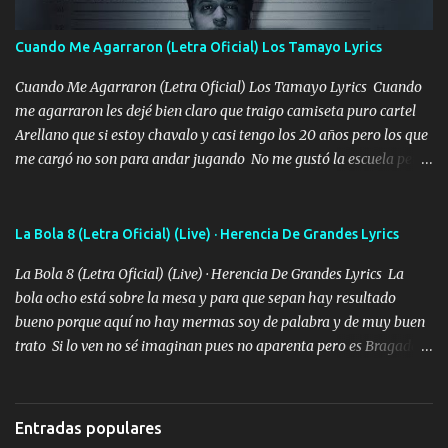
contigo fui muy feliz a lo mejor no lloró pero muy en el fondo te
adoro
Cuando Me Agarraron (Letra Oficial) Los Tamayo Lyrics
Cuando Me Agarraron (Letra Oficial) Los Tamayo Lyrics Cuando
me agarraron les dejé bien claro que traigo camiseta puro cartel
Arellano que si estoy chavalo y casi tengo los 20 años pero los que
me cargó no son para andar jugando No me gustó la escuela pero
las libretas para el otro lado las fuimos mandando Ya nos
difamaron y nos han tachado sigue la vieja guardia y sigue bien
firme el legado que si como me llamó varios ya se han preguntado
La Bola 8 (Letra Oficial) (Live) · Herencia De Grandes Lyrics
Yo Soy El De Las Pacas Sobrino Del Brazo Armad0 Con mi Glock
La Bola 8 (Letra Oficial) (Live) · Herencia De Grandes Lyrics La
fajado y mi R terciado me van a ver allá por TJ para un licenciado
bola ocho está sobre la mesa y para que sepan hay resultado
mando un abrazo andamos al cien Choritas también Música
bueno porque aquí no hay mermas soy de palabra y de muy buen
Ando en la colonia bien acelerado traigo un M2 que nunca me ha
trato Si lo ven no sé imaginan pues no aparenta pero es Bragado a
fallado para mi compadre mandó un fuerte abrazo también al
cualquiera lo saluda que dice mi toro como ha estado No soy de
Especial sabe que lo apreciamos En los mejores antros me verán
muchos amigos los que yo tengo ya están contados mi familia es
tomando con mujeres hermosas y botellas destapando siempre
lo primero que cualquier cosa es un gran regalo Siempre me van a
bien cuidado bien atrabancado y a los que me conocen ya saben de
Entradas populares
ver solo más no ando solo ai ta el aparato con cargador extendido
lo que hablo Entre lob...