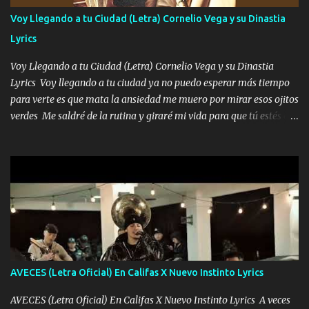
contéstame la llamada pa dedicarte unas bonitas palabras así
Voy Llegando a tu Ciudad (Letra) Cornelio Vega y su Dinastia
borracho me animo a decirte todo y puedo describirlo mucho que
Lyrics
me encantes Decirte que me siento muy feliz y emocionado por
tenerte aquí espero que quiera...
Voy Llegando a tu Ciudad (Letra) Cornelio Vega y su Dinastia
Lyrics Voy llegando a tu ciudad ya no puedo esperar más tiempo
para verte es que mata la ansiedad me muero por mirar esos ojitos
verdes Me saldré de la rutina y giraré mi vida para que tú estés en
ella como debe ser Yo sé que eres conocida que varios te tiran pero
no merecen y dile ya a tus amigas que no te presenten con más
pequeñeces Aquí estoy no dejaré que se te acerquen nadie porque
solo yo tendre el candado 🔒 del amor ❤️ Música Mil y un besos
para dar ya estando en tu ciudad no habrá quien lo detenga si las
copas van de más vayamos a un lugar y cerremos las puertas
Entre alcohol y besos se va incrementado el Fuego en esa
habitación ya no mires más el reloj Única por donde vas me curas
tú mi mal moviendo tu silueta no hay otra que te sea igual te ves
AVECES (Letra Oficial) En Califas X Nuevo Instinto Lyrics
tan especial por eso es que me tientas Aquí estoy no dejaré que se
te acerque nadie porque solo yo tendre el candado 🔒 del a...
AVECES (Letra Oficial) En Califas X Nuevo Instinto Lyrics A veces