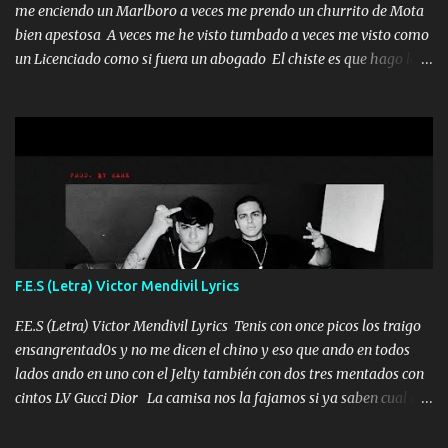
me enciendo un Marlboro a veces me prendo un churrito de Mota
bien apestosa A veces me he visto tumbado a veces me visto como
un Licenciado como si fuera un abogado El chiste es que hago lo
que quiero pues así soy me mandó yo tengo el control a todos yo
les paro el dedo soy hocicon un malcriado un malandrón Que Les
importa no saben nada falsas las risas las que me miran hay gente
corriente no quieren verte subir de level trucha mis plebes Música
A veces me pongo un sombrero a veces me ven la cachucha de lado
con la mirada siempre en alto A veces me fajó una super o a veces
me fajó una Glock siempre armado todas las generaciones yo
traigo El chiste es que hago lo que quiero pues así soy me mandó
yo tengo el control a todos yo les paro el dedo soy hocicon un
F.E.S (Letra) Victor Mendivil Lyrics
malcriado un malandrón Que Les importa no saben nada falsas
las risas las que me miran hay gente corriente no quieren ve...
F.E.S (Letra) Victor Mendivil Lyrics Tenis con once picos los traigo
ensangrentad0s y no me dicen el chino y eso que ando en todos
lados ando en uno con el Jelty también con dos tres mentados con
cintos LV Gucci Dior La camisa nos la fajamos si ya saben cual es
tanto suena que ya le ardió a tres la trone con el cable en inglés la
camisa no me quito arriba la F.E.S Los caballos de TRX marcan