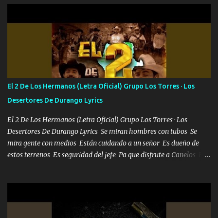
702 mo cuenta de banco no cuadra con que yo use bots rompiendo
estándares 110 mil records de pistas no me falta mucho para
verme en las revistas Ya pasé Italia Japón Madrid Milán y también
Francia ropa de 100.000 bolas Louis vuitton es mi fragancia
repleta de presidentes la bolsa estoy en mi pic si no se han dado
cuenta chequeen gráficas del kitch
El 2 De Los Hermanos (Letra Oficial) Grupo Los Torres · Los
Desertores De Durango Lyrics
El 2 De Los Hermanos (Letra Oficial) Grupo Los Torres · Los
Desertores De Durango Lyrics Se miran hombres con tubos Se
mira gente con medios Están cuidando a un señor Es dueño de
estos terrenos Es seguridad del jefe Pa que disfrute a Canelos Es
el DOS de los HERMANOS un cerebro 🧠 inteligente junto con su
hermano el TRES blindado el Estado tiene andan ESPERANDO al
UNO QUE PRONTO ESTARÁ PRESENTE Que no falten las bucanas
ni tampoco las mujeres porque es platica de grandes por eso hay
que estar alegres doy las instrucciones para atender los deberes