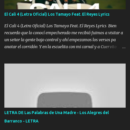
se atora Pero nunca le aflojamos Ya me han pasado cosas Y
aunque ustedes no sepan Pero la vida es muy corta Hay que
El Cali 4 (Letra Oficial) Los Tamayo Feat. El Reyes Lyrics
echarle chingazos Y seguir trabajando porque nada es...
El Cali 4 (Letra Oficial) Los Tamayo Feat. El Reyes Lyrics Bien
recuerdo que lo conocí empecherado me recibió fuimos a visitar a
un señor la gente bajo control y ahí empezamos los versos pa
anotar el corridón Y en la escuelita con mi carnal y a Cuervito
mandó a saludar la bergacera del Alamar pensó no llegó al final y
aquí se cumplen las reglas no secuestr0 no r0bar De La C giró la
orden nos comanda el doble P bien firmes con Alto PRIETO y la
camisa es color Verde y peleam0s la Bandera por todita a la ciudad
con los drones patrullando la Frontera De Tijuana Bulevares
Bellas Artes me ve en las blancas ya hace falta mi APA FLACO
verde se le extraña pa que sepan Aquí Pura GENTE DE LA RANA 🐸
POR CLAVE ES EL CALI 4 EN LA CIUDAD TIJUANA Música Al
tirante andamos mi carnal atento a cualquier necesidad no porque
LETRA DE Las Palabras de Una Madre - Los Alegres del
se ve limpio el camino nos confiamos al andar y nunca con la
Barranco - LETRA
misma piedra me vuelvo a tropezar Cuando ando de enamorado