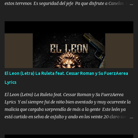
estos terrenos Es seguridad del jefe Pa que disfrute a Canelos Es
el DOS de los HERMANOS un cerebro 🧠 inteligente junto con su
hermano el TRES blindado el Estado tiene andan ESPERANDO al
UNO QUE PRONTO ESTARÁ PRESENTE Que no falten las bucanas
ni tampoco las mujeres porque es platica de grandes por eso hay
que estar alegres doy las instrucciones para atender los deberes
Música Si es que salta algún problema de confianza tengo gente
ahí está el Hombre Cuarenta y también Pariente 7 arreglan
cualquier problema no más es cuestión que ordené NOS HACE
FALTA UN HERMANO DE CLAVE ERA EL 24 SIEMPRE FUE UN
El Leon (Letra) La Ruleta feat. Cessar Roman y Su FuerzAerea
HOMBRE VALIENTE POR ALGO M'URIÓ PELEAND0 SIEMPRE
Lyrics
VIO POR LA FAMILIA PARA QUE SIGA EL LEGADO Es el DOS de
los HERMANOS un cerebro inteligente y com...
El Leon (Letra) La Ruleta feat. Cessar Roman y Su FuerzAerea
Lyrics Y así siempre fui de niño bien aventado y muy ocurrente la
malicia que cargaba sorprendía de más a la gente Este león ya
está curtido en selva de asfalto y ando en los veinte 20 claro son
mis años Leon mi clave por si hay pendiente Tranquilo me la
navego ando en lo mío sin ni un pendiente si hay problemas lo