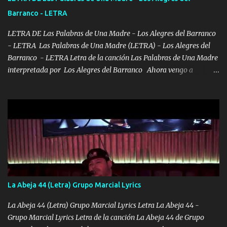
HOMBRE VALIENTE POR ALGO M'URIÓ PELEAND0 SIEMPRE
Barranco - LETRA
VIO POR LA FAMILIA PARA QUE SIGA EL LEGADO Es el DOS de
los HERMANOS un cerebro inteligente y com...
LETRA DE Las Palabras de Una Madre - Los Alegres del Barranco
- LETRA Las Palabras de Una Madre (LETRA) - Los Alegres del
Barranco - LETRA Letra de la canción Las Palabras de Una Madre
interpretada por Los Alegres del Barranco Ahora vengo a
visitarte, a tu txumba a saludarte, se que del cielo me vez y desde
halla has de cuidarme, son palabras de una madre, que lleva en el
viento a su hijo y aunque ahora ya este con Dios el destino así lo
quiso, él tiempo sigue pasando y nunca te olvidaremos, aquí
seguiré esperando hasta volvernos a vernos El recuerdo que yo
tengo de mi mente no se va, en mi corazón me llevo lo mismo que
tu papá, a veces me pongo triste porque no puedo mirarte, mas se
que tu me escuchas porque tu eres mi gran ángel, El desespero me
llega para reunirme contigo, tu iluminas mi sendero por siempre
La Abeja 44 (Letra) Grupo Marcial Lyrics
serás mi niño, del amor que yo te tengo es co...
La Abeja 44 (Letra) Grupo Marcial Lyrics Letra La Abeja 44 -
Grupo Marcial Lyrics Letra de la canción La Abeja 44 de Grupo