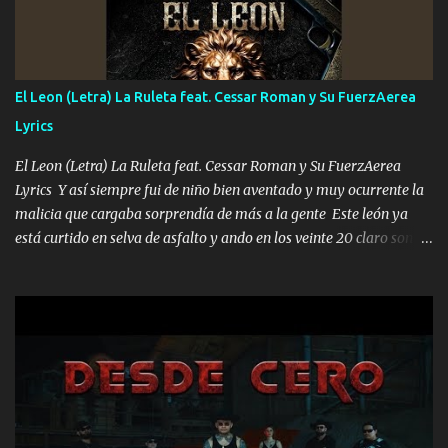
Música Si es que salta algún problema de confianza tengo gente
ahí está el Hombre Cuarenta y también Pariente 7 arreglan
cualquier problema no más es cuestión que ordené NOS HACE
FALTA UN HERMANO DE CLAVE ERA EL 24 SIEMPRE FUE UN
El Leon (Letra) La Ruleta feat. Cessar Roman y Su FuerzAerea
HOMBRE VALIENTE POR ALGO M'URIÓ PELEAND0 SIEMPRE
Lyrics
VIO POR LA FAMILIA PARA QUE SIGA EL LEGADO Es el DOS de
los HERMANOS un cerebro inteligente y com...
El Leon (Letra) La Ruleta feat. Cessar Roman y Su FuerzAerea
Lyrics Y así siempre fui de niño bien aventado y muy ocurrente la
malicia que cargaba sorprendía de más a la gente Este león ya
está curtido en selva de asfalto y ando en los veinte 20 claro son
mis años Leon mi clave por si hay pendiente Tranquilo me la
navego ando en lo mío sin ni un pendiente si hay problemas lo
arreglamos padrino yo brincó en caliente Y No me paran aquí hay
pa más pues hay charola les voy a dar hasta topar pues no hay de
otra Música Surcando bien mi camino voy por mi línea no veo a
los lados aquel que no corre vuela no se me duerm voy chicoteado
Ya pasé varias hazañas ya tienen rato que me agarran el colmillo
de este León los estatales no sé esperaron Al tiro esta la PrimiZa