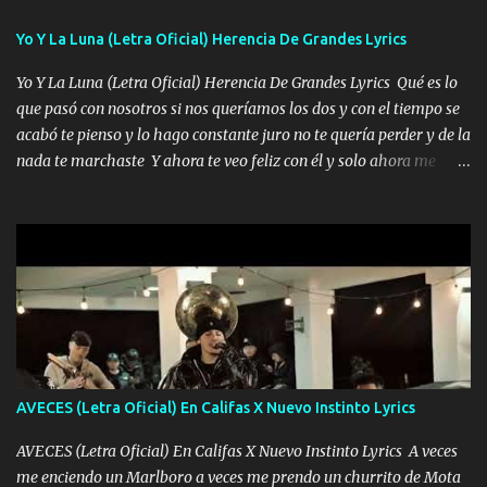
para lucirlo yo aquí lo calmo Y mis collares me dan protección me
Yo Y La Luna (Letra Oficial) Herencia De Grandes Lyrics
cuidan los santos y mi Dios cada día con mas ganas le doy todo
por un futuro mejor Música Empecé desde los trece y hasta la
Yo Y La Luna (Letra Oficial) Herencia De Grandes Lyrics Qué es lo
fecha aún sigo vigente no soy manchado soy bueno pero si me
que pasó con nosotros si nos queríamos los dos y con el tiempo se
alteró de repente Mi carnal Abel aun lado ni uno con el otro no se
acabó te pienso y lo hago constante juro no te quería perder y de la
ha rajado pal Chinchillas un saludo y para un amigo que está en
nada te marchaste Y ahora te veo feliz con él y solo ahora me
Peñasco Me fajó una Glock al cinto y de Louis Vuitton son mis
quedé yo y la luna cantamos y por ti nos embriagamos' Quién
zapatos mi es...
sabe que será de mí si contigo fue muy feliz a lo mejor no lloro
pero muy en el fondo te adoro' Música Me muero por ir a buscarte
pero eso ya no va a pasar me perderé en la soledad Porque me
mirabas bonito si yo no fui el final feliz el final fue triste pa mí Y
duele no tenerte aquí sabiendo que moría por ti yo y la luna
cantamos y por ti nos embriagamos Quién sabe qué será de mí si
contigo fui muy feliz a lo mejor no lloró pero muy en el fondo te
adoro
AVECES (Letra Oficial) En Califas X Nuevo Instinto Lyrics
AVECES (Letra Oficial) En Califas X Nuevo Instinto Lyrics A veces
me enciendo un Marlboro a veces me prendo un churrito de Mota