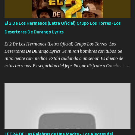
verde se le extraña pa que sepan Aquí Pura GENTE DE LA RANA 🐸
POR CLAVE ES EL CALI 4 EN LA CIUDAD TIJUANA Música Al
tirante andamos mi carnal atento a cualquier necesidad no porque
El 2 De Los Hermanos (Letra Oficial) Grupo Los Torres · Los
se ve limpio el camino nos confiamos al andar y nunca con la
Desertores De Durango Lyrics
misma piedra me vuelvo a tropezar Cuando ando de enamorado
en corto me tiró a per...
El 2 De Los Hermanos (Letra Oficial) Grupo Los Torres · Los
Desertores De Durango Lyrics Se miran hombres con tubos Se
mira gente con medios Están cuidando a un señor Es dueño de
estos terrenos Es seguridad del jefe Pa que disfrute a Canelos Es
el DOS de los HERMANOS un cerebro 🧠 inteligente junto con su
hermano el TRES blindado el Estado tiene andan ESPERANDO al
UNO QUE PRONTO ESTARÁ PRESENTE Que no falten las bucanas
ni tampoco las mujeres porque es platica de grandes por eso hay
que estar alegres doy las instrucciones para atender los deberes
Música Si es que salta algún problema de confianza tengo gente
ahí está el Hombre Cuarenta y también Pariente 7 arreglan
cualquier problema no más es cuestión que ordené NOS HACE
FALTA UN HERMANO DE CLAVE ERA EL 24 SIEMPRE FUE UN
LETRA DE Las Palabras de Una Madre - Los Alegres del