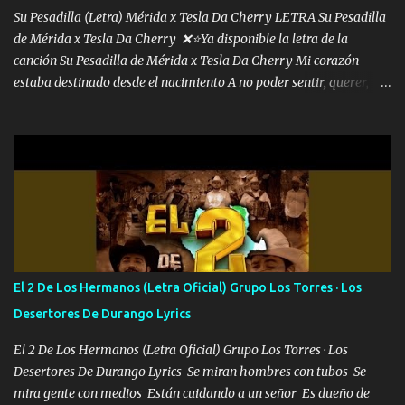
las risas las que me miran hay gente corriente no quieren ve...
Su Pesadilla (Letra) Mérida x Tesla Da Cherry LETRA Su Pesadilla
de Mérida x Tesla Da Cherry ❌⭐Ya disponible la letra de la
canción Su Pesadilla de Mérida x Tesla Da Cherry Mi corazón
estaba destinado desde el nacimiento A no poder sentir, querer,
confiar y amar Soñaba con llegar a ser como uno más del resto
Pero aunque lo intentara nunca iba a cambiar Y no estaba viendo
Que al frente tenía la respuesta Ahora ya lo entiendo Pero habrán
algunas que no lo entiendan Porque ahora soy su pesadilla, lo sé
Soy yo la octava maravilla, no lo niegues Tengo de rodillas a otras
cien Y por más que quieran no me detienen Soy yo la mente que
más brilla, lo ves Pa' mi la vida es tan sencilla No lo entenderías en
tu vida, y está bien Porque lo que tengo nadie lo tiene Una me está
escribiendo y la otra me va a llamar Quiere que vaya a verla y que
El 2 De Los Hermanos (Letra Oficial) Grupo Los Torres · Los
la invite a cenar Otras más me están pidiendo que las saque a
Desertores De Durango Lyrics
bailar Pero es que tengo un par de conciertos más que llenar Se
mueven solo por el interés P...
El 2 De Los Hermanos (Letra Oficial) Grupo Los Torres · Los
Desertores De Durango Lyrics Se miran hombres con tubos Se
mira gente con medios Están cuidando a un señor Es dueño de