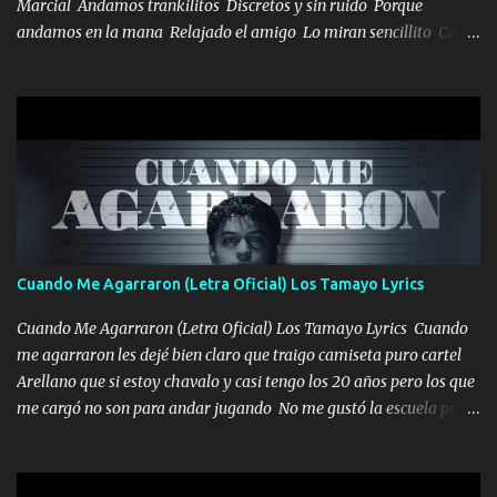
Marcial Andamos trankilitos Discretos y sin ruido Porque
andamos en la mana Relajado el amigo Lo miran sencillito Con
una Glock bien fajada Lo miran relajado La vida disfrutando Y la
gente siempre criticando Nos miran algo bueno Ya sera ropa,
diamante lo que me cuelgan en el cuello (Chorus) Y cuando
coronamos Se jala los marciales Y sus guitarras ya van sonando
Un gallardo me prendo Para agarrar el vuelo y la mente y
tranquilizando Tomense un buen trago Y así es como empezamos
los versos que voy cantando (Music) A vido alta y bajas La carreta
se atora Pero nunca le aflojamos Ya me han pasado cosas Y
aunque ustedes no sepan Pero la vida es muy corta Hay que
Cuando Me Agarraron (Letra Oficial) Los Tamayo Lyrics
echarle chingazos Y seguir trabajando porque nada es...
Cuando Me Agarraron (Letra Oficial) Los Tamayo Lyrics Cuando
me agarraron les dejé bien claro que traigo camiseta puro cartel
Arellano que si estoy chavalo y casi tengo los 20 años pero los que
me cargó no son para andar jugando No me gustó la escuela pero
las libretas para el otro lado las fuimos mandando Ya nos
difamaron y nos han tachado sigue la vieja guardia y sigue bien
firme el legado que si como me llamó varios ya se han preguntado