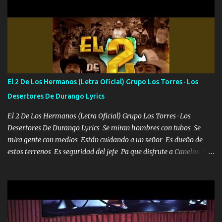
orden nos comanda el doble P bien firmes con Alto PRIETO y la
camisa es color Verde y peleam0s la Bandera por todita a la ciudad
con los drones patrullando la Frontera De Tijuana Bulevares
Bellas Artes me ve en las blancas ya hace falta mi APA FLACO
verde se le extraña pa que sepan Aquí Pura GENTE DE LA RANA 🐸
POR CLAVE ES EL CALI 4 EN LA CIUDAD TIJUANA Música Al
tirante andamos mi carnal atento a cualquier necesidad no porque
El 2 De Los Hermanos (Letra Oficial) Grupo Los Torres · Los
se ve limpio el camino nos confiamos al andar y nunca con la
Desertores De Durango Lyrics
misma piedra me vuelvo a tropezar Cuando ando de enamorado
en corto me tiró a per...
El 2 De Los Hermanos (Letra Oficial) Grupo Los Torres · Los
Desertores De Durango Lyrics Se miran hombres con tubos Se
mira gente con medios Están cuidando a un señor Es dueño de
estos terrenos Es seguridad del jefe Pa que disfrute a Canelos Es
el DOS de los HERMANOS un cerebro 🧠 inteligente junto con su
hermano el TRES blindado el Estado tiene andan ESPERANDO al
UNO QUE PRONTO ESTARÁ PRESENTE Que no falten las bucanas
ni tampoco las mujeres porque es platica de grandes por eso hay
que estar alegres doy las instrucciones para atender los deberes