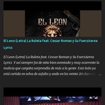
UNO QUE PRONTO ESTARÁ PRESENTE Que no falten las bucanas
ni tampoco las mujeres porque es platica de grandes por eso hay
que estar alegres doy las instrucciones para atender los deberes
Música Si es que salta algún problema de confianza tengo gente
ahí está el Hombre Cuarenta y también Pariente 7 arreglan
cualquier problema no más es cuestión que ordené NOS HACE
FALTA UN HERMANO DE CLAVE ERA EL 24 SIEMPRE FUE UN
El Leon (Letra) La Ruleta feat. Cessar Roman y Su FuerzAerea
HOMBRE VALIENTE POR ALGO M'URIÓ PELEAND0 SIEMPRE
Lyrics
VIO POR LA FAMILIA PARA QUE SIGA EL LEGADO Es el DOS de
los HERMANOS un cerebro inteligente y com...
El Leon (Letra) La Ruleta feat. Cessar Roman y Su FuerzAerea
Lyrics Y así siempre fui de niño bien aventado y muy ocurrente la
malicia que cargaba sorprendía de más a la gente Este león ya
está curtido en selva de asfalto y ando en los veinte 20 claro son
mis años Leon mi clave por si hay pendiente Tranquilo me la
navego ando en lo mío sin ni un pendiente si hay problemas lo
arreglamos padrino yo brincó en caliente Y No me paran aquí hay
pa más pues hay charola les voy a dar hasta topar pues no hay de
otra Música Surcando bien mi camino voy por mi línea no veo a