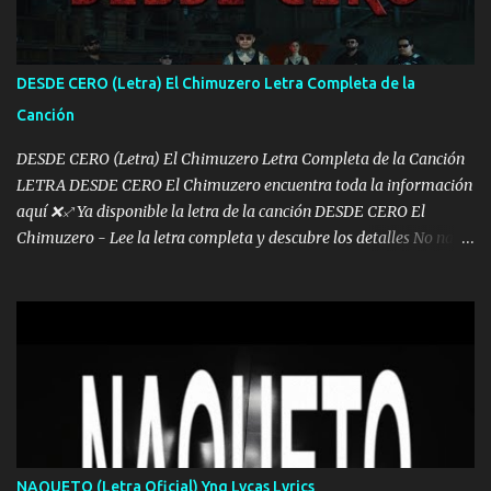
Ya pasé varias hazañas ya tienen rato que me agarran el colmillo
de este León los estatales no sé esperaron Al tiro esta la PrimiZa
también la nueve que cargo al lado doy la mano al que su amigo y
DESDE CERO (Letra) El Chimuzero Letra Completa de la
al traicionero damos pa abajo Y No me paran aquí hay pa más
Canción
pues hay charola les voy a dar hasta topar pues no hay de otra...
DESDE CERO (Letra) El Chimuzero Letra Completa de la Canción
LETRA DESDE CERO El Chimuzero encuentra toda la información
aquí ❌♐ Ya disponible la letra de la canción DESDE CERO El
Chimuzero - Lee la letra completa y descubre los detalles No nací
en cuna de oro , Pero Andamos Firmes Buscando el Billete. Cómo
Vengo desde Cero Se que Solo Plata. No es lo Suficiente, Soy De
muy Pocos amigos los que están conmigo las Gracias por todo , Mi
Mesa será Compartida con los que Estuvieron Cuando estuve Solo.
❌ www.elnorteduro.com ❌ Yo No limito los Sueños , si no existe
Uno pues Hallamos Modos , Si me caigo me Levanto, Aprendo Del
Error Y me sacudo El Lodo ❌ www.elnorteduro.com ❌ El Dinero
No me falta Pero Tampoco me Estorba , Por Eso Manejo Todo
Bien Regido Por mis Normas . Aquí no Se Sufre de Ego vengo Desde
NAQUETO (Letra Oficial) Yng Lvcas Lyrics