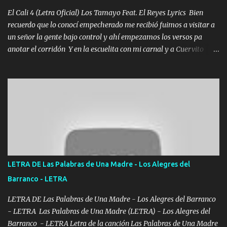
El Cali 4 (Letra Oficial) Los Tamayo Feat. El Reyes Lyrics Bien
recuerdo que lo conocí empecherado me recibió fuimos a visitar a
un señor la gente bajo control y ahí empezamos los versos pa
anotar el corridón Y en la escuelita con mi carnal y a Cuervito
mandó a saludar la bergacera del Alamar pensó no llegó al final y
aquí se cumplen las reglas no secuestr0 no r0bar De La C giró la
orden nos comanda el doble P bien firmes con Alto PRIETO y la
camisa es color Verde y peleam0s la Bandera por todita a la ciudad
con los drones patrullando la Frontera De Tijuana Bulevares
Bellas Artes me ve en las blancas ya hace falta mi APA FLACO
verde se le extraña pa que sepan Aquí Pura GENTE DE LA RANA 🐸
POR CLAVE ES EL CALI 4 EN LA CIUDAD TIJUANA Música Al
tirante andamos mi carnal atento a cualquier necesidad no porque
LETRA DE Las Palabras de Una Madre - Los Alegres del
se ve limpio el camino nos confiamos al andar y nunca con la
Barranco - LETRA
misma piedra me vuelvo a tropezar Cuando ando de enamorado
en corto me tiró a per...
LETRA DE Las Palabras de Una Madre - Los Alegres del Barranco
- LETRA Las Palabras de Una Madre (LETRA) - Los Alegres del
Barranco - LETRA Letra de la canción Las Palabras de Una Madre