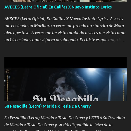
AVECES (Letra Oficial) En Califas X Nuevo Instinto Lyrics
AVECES (Letra Oficial) En Califas X Nuevo Instinto Lyrics A veces
me enciendo un Marlboro a veces me prendo un churrito de Mota
bien apestosa A veces me he visto tumbado a veces me visto como
un Licenciado como si fuera un abogado El chiste es que hago lo
que quiero pues así soy me mandó yo tengo el control a todos yo
les paro el dedo soy hocicon un malcriado un malandrón Que Les
importa no saben nada falsas las risas las que me miran hay gente
corriente no quieren verte subir de level trucha mis plebes Música
A veces me pongo un sombrero a veces me ven la cachucha de lado
con la mirada siempre en alto A veces me fajó una super o a veces
me fajó una Glock siempre armado todas las generaciones yo
traigo El chiste es que hago lo que quiero pues así soy me mandó
yo tengo el control a todos yo les paro el dedo soy hocicon un
Su Pesadilla (Letra) Mérida x Tesla Da Cherry
malcriado un malandrón Que Les importa no saben nada falsas
las risas las que me miran hay gente corriente no quieren ve...
Su Pesadilla (Letra) Mérida x Tesla Da Cherry LETRA Su Pesadilla
de Mérida x Tesla Da Cherry ❌⭐Ya disponible la letra de la