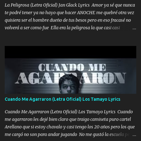
La Peligrosa (Letra Oficial) Jan Glack Lyrics Amor ya sé que nunca
te podré tener ya no hayo que hacer ANOCHE me quebré otra vez
quisiera ser el hombre dueño de tus besos pero en eso fracasé no
volverá a ser como fue Ella era la peligrosa la que casi casi
convertí en mi esposa la que no importaba si llegaba tarde se
ponía contenta con un par de rosas Y aunque pasen cien años cien
años solo pienso en ti mami no me crees se que no me crees
Música Amar me duele estoy rodeado de mujeres pero solo
quieren billetes y yo que solo ocupo verte Recuerdo echábamos
pasión en la troca tus labios besándome yo quitándote la ropa no
quiero que sea nunca con otra yo quiero llevarte a la Luna y si
quieres en ese momento te pido que seas mi esposa Chingada
madre no quiero dejar de tenerte no ayuda la p'uta loquera y al
Cuando Me Agarraron (Letra Oficial) Los Tamayo Lyrics
chile quisiera ser menos de ti dependiente la pinche tristeza me
encierra princesa tu sabes que nunca saldras de mi mente Ella era
Cuando Me Agarraron (Letra Oficial) Los Tamayo Lyrics Cuando
la peligro...
me agarraron les dejé bien claro que traigo camiseta puro cartel
Arellano que si estoy chavalo y casi tengo los 20 años pero los que
me cargó no son para andar jugando No me gustó la escuela pero