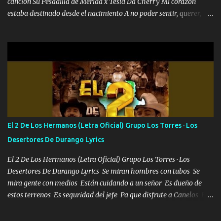
canción Su Pesadilla de Mérida x Tesla Da Cherry Mi corazón
estaba destinado desde el nacimiento A no poder sentir, querer,
confiar y amar Soñaba con llegar a ser como uno más del resto
Pero aunque lo intentara nunca iba a cambiar Y no estaba viendo
Que al frente tenía la respuesta Ahora ya lo entiendo Pero habrán
algunas que no lo entiendan Porque ahora soy su pesadilla, lo sé
Soy yo la octava maravilla, no lo niegues Tengo de rodillas a otras
cien Y por más que quieran no me detienen Soy yo la mente que
más brilla, lo ves Pa' mi la vida es tan sencilla No lo entenderías en
tu vida, y está bien Porque lo que tengo nadie lo tiene Una me está
escribiendo y la otra me va a llamar Quiere que vaya a verla y que
El 2 De Los Hermanos (Letra Oficial) Grupo Los Torres · Los
la invite a cenar Otras más me están pidiendo que las saque a
Desertores De Durango Lyrics
bailar Pero es que tengo un par de conciertos más que llenar Se
mueven solo por el interés P...
El 2 De Los Hermanos (Letra Oficial) Grupo Los Torres · Los
Desertores De Durango Lyrics Se miran hombres con tubos Se
mira gente con medios Están cuidando a un señor Es dueño de
estos terrenos Es seguridad del jefe Pa que disfrute a Canelos Es
el DOS de los HERMANOS un cerebro 🧠 inteligente junto con su
hermano el TRES blindado el Estado tiene andan ESPERANDO al