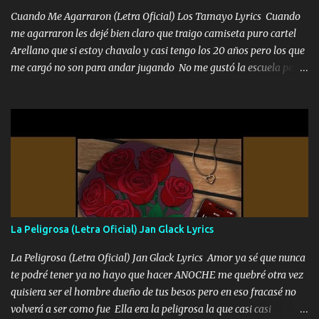
Cuando Me Agarraron (Letra Oficial) Los Tamayo Lyrics Cuando
me agarraron les dejé bien claro que traigo camiseta puro cartel
Arellano que si estoy chavalo y casi tengo los 20 años pero los que
me cargó no son para andar jugando No me gustó la escuela pero
las libretas para el otro lado las fuimos mandando Ya nos
difamaron y nos han tachado sigue la vieja guardia y sigue bien
firme el legado que si como me llamó varios ya se han preguntado
Yo Soy El De Las Pacas Sobrino Del Brazo Armad0 Con mi Glock
fajado y mi R terciado me van a ver allá por TJ para un licenciado
mando un abrazo andamos al cien Choritas también Música
Ando en la colonia bien acelerado traigo un M2 que nunca me ha
fallado para mi compadre mandó un fuerte abrazo también al
Especial sabe que lo apreciamos En los mejores antros me verán
La Peligrosa (Letra Oficial) Jan Glack Lyrics
tomando con mujeres hermosas y botellas destapando siempre
bien cuidado bien atrabancado y a los que me conocen ya saben de
La Peligrosa (Letra Oficial) Jan Glack Lyrics Amor ya sé que nunca
lo que hablo Entre lob...
te podré tener ya no hayo que hacer ANOCHE me quebré otra vez
quisiera ser el hombre dueño de tus besos pero en eso fracasé no
volverá a ser como fue Ella era la peligrosa la que casi casi