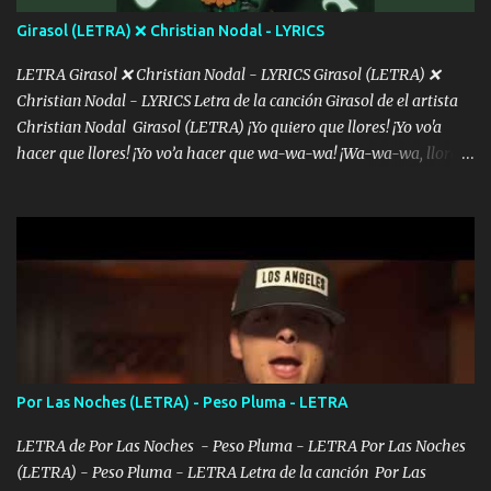
álbum's "José, vibras colores con la energía del diablo " ¿Si ...
Girasol (LETRA) ❌ Christian Nodal - LYRICS
LETRA Girasol ❌ Christian Nodal - LYRICS Girasol (LETRA) ❌
Christian Nodal - LYRICS Letra de la canción Girasol de el artista
Christian Nodal Girasol (LETRA) ¡Yo quiero que llores! ¡Yo vo'a
hacer que llores! ¡Yo vo’a hacer que wa-wa-wa! ¡Wa-wa-wa, llores!
Hoy me levanté bromista y me tienes que aguantar No quiero
bromear contigo, de ti quiero bromear Tú eres un chiste, cabrón,
cada que intentas cantar Cada que intentas rapear, cada que
intentas rimar Pobre payaso que usa a todo el mundo pa' conectar
con la gente Dices "Latino Gang" pero pisas a to'a tu gente Pa’ dar
mensajes, m'ijo, hay quе ser coherentеs Si tú no eres artista, al
menos se prudente Hoy me sabe a mierda, traigo un Balvin en los
dientes Por falta de empatía le toca ser resiliente ¿Acaso eres
consciente de los followers que mueves? Parcerito, abre los ojos y
Por Las Noches (LETRA) - Peso Pluma - LETRA
ve el poder que tienes Otro chiste malo son los nombres de tus
álbum's "José, vibras colores con la energía del diablo " ¿Si ...
LETRA de Por Las Noches - Peso Pluma - LETRA Por Las Noches
(LETRA) - Peso Pluma - LETRA Letra de la canción Por Las