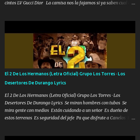
cintos LV Gucci Dior La camisa nos la fajamos si ya saben cual es
tanto suena que ya le ardió a tres la trone con el cable en inglés la
camisa no me quito arriba la F.E.S Los caballos de TRX marcan
702 mo cuenta de banco no cuadra con que yo use bots rompiendo
estándares 110 mil records de pistas no me falta mucho para
verme en las revistas Ya pasé Italia Japón Madrid Milán y también
Francia ropa de 100.000 bolas Louis vuitton es mi fragancia
repleta de presidentes la bolsa estoy en mi pic si no se han dado
cuenta chequeen gráficas del kitch
El 2 De Los Hermanos (Letra Oficial) Grupo Los Torres · Los
Desertores De Durango Lyrics
El 2 De Los Hermanos (Letra Oficial) Grupo Los Torres · Los
Desertores De Durango Lyrics Se miran hombres con tubos Se
mira gente con medios Están cuidando a un señor Es dueño de
estos terrenos Es seguridad del jefe Pa que disfrute a Canelos Es
el DOS de los HERMANOS un cerebro 🧠 inteligente junto con su
hermano el TRES blindado el Estado tiene andan ESPERANDO al