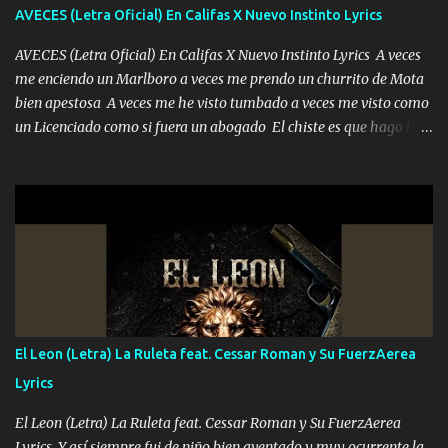
adoro
AVECES (Letra Oficial) En Califas X Nuevo Instinto Lyrics
AVECES (Letra Oficial) En Califas X Nuevo Instinto Lyrics A veces
me enciendo un Marlboro a veces me prendo un churrito de Mota
bien apestosa A veces me he visto tumbado a veces me visto como
un Licenciado como si fuera un abogado El chiste es que hago lo
que quiero pues así soy me mandó yo tengo el control a todos yo
les paro el dedo soy hocicon un malcriado un malandrón Que Les
importa no saben nada falsas las risas las que me miran hay gente
corriente no quieren verte subir de level trucha mis plebes Música
A veces me pongo un sombrero a veces me ven la cachucha de lado
con la mirada siempre en alto A veces me fajó una super o a veces
me fajó una Glock siempre armado todas las generaciones yo
traigo El chiste es que hago lo que quiero pues así soy me mandó
yo tengo el control a todos yo les paro el dedo soy hocicon un
El Leon (Letra) La Ruleta feat. Cessar Roman y Su FuerzAerea
malcriado un malandrón Que Les importa no saben nada falsas
Lyrics
las risas las que me miran hay gente corriente no quieren ve...
El Leon (Letra) La Ruleta feat. Cessar Roman y Su FuerzAerea
Lyrics Y así siempre fui de niño bien aventado y muy ocurrente la