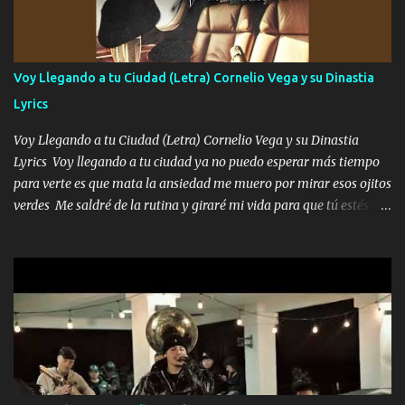
contenta como yo por ti Música Pregúntame qué es lo que me
enamora pa describirte unas cuantas horas también pregunta que
quiero contigo que seas dichosa al estar conmigo Y ya borracho
contéstame la llamada pa dedicarte unas bonitas palabras así
Voy Llegando a tu Ciudad (Letra) Cornelio Vega y su Dinastia
borracho me animo a decirte todo y puedo describirlo mucho que
Lyrics
me encantes Decirte que me siento muy feliz y emocionado por
tenerte aquí espero que quiera...
Voy Llegando a tu Ciudad (Letra) Cornelio Vega y su Dinastia
Lyrics Voy llegando a tu ciudad ya no puedo esperar más tiempo
para verte es que mata la ansiedad me muero por mirar esos ojitos
verdes Me saldré de la rutina y giraré mi vida para que tú estés en
ella como debe ser Yo sé que eres conocida que varios te tiran pero
no merecen y dile ya a tus amigas que no te presenten con más
pequeñeces Aquí estoy no dejaré que se te acerquen nadie porque
solo yo tendre el candado 🔒 del amor ❤️ Música Mil y un besos
para dar ya estando en tu ciudad no habrá quien lo detenga si las
copas van de más vayamos a un lugar y cerremos las puertas
Entre alcohol y besos se va incrementado el Fuego en esa
habitación ya no mires más el reloj Única por donde vas me curas
tú mi mal moviendo tu silueta no hay otra que te sea igual te ves