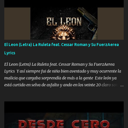
UNO QUE PRONTO ESTARÁ PRESENTE Que no falten las bucanas
ni tampoco las mujeres porque es platica de grandes por eso hay
que estar alegres doy las instrucciones para atender los deberes
Música Si es que salta algún problema de confianza tengo gente
ahí está el Hombre Cuarenta y también Pariente 7 arreglan
cualquier problema no más es cuestión que ordené NOS HACE
FALTA UN HERMANO DE CLAVE ERA EL 24 SIEMPRE FUE UN
El Leon (Letra) La Ruleta feat. Cessar Roman y Su FuerzAerea
HOMBRE VALIENTE POR ALGO M'URIÓ PELEAND0 SIEMPRE
Lyrics
VIO POR LA FAMILIA PARA QUE SIGA EL LEGADO Es el DOS de
los HERMANOS un cerebro inteligente y com...
El Leon (Letra) La Ruleta feat. Cessar Roman y Su FuerzAerea
Lyrics Y así siempre fui de niño bien aventado y muy ocurrente la
malicia que cargaba sorprendía de más a la gente Este león ya
está curtido en selva de asfalto y ando en los veinte 20 claro son
mis años Leon mi clave por si hay pendiente Tranquilo me la
navego ando en lo mío sin ni un pendiente si hay problemas lo
arreglamos padrino yo brincó en caliente Y No me paran aquí hay
pa más pues hay charola les voy a dar hasta topar pues no hay de
otra Música Surcando bien mi camino voy por mi línea no veo a
los lados aquel que no corre vuela no se me duerm voy chicoteado