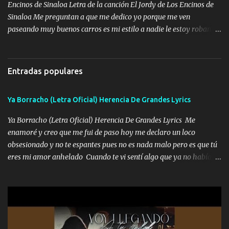
zapatos mi es...
Encinos de Sinaloa Letra de la canción El Jordy de Los Encinos de
Sinaloa Me preguntan a que me dedico yo porque me ven
paseando muy buenos carros es mi estilo a nadie le estoy robando
discretamente cumplo yo bien mi trabajo De Tijuana a los rumbos
de L.A de muy joven me vine para el otro lado a los dieciséis me
miraban trabajando la escuela dejé el dinero estaba escaso Mi
Entradas populares
familia que nunca les falte nada es la gran razón que a diario me
refo el cuero mientras viva nunca les faltará nada mis dos hijos y
Ya Borracho (Letra Oficial) Herencia De Grandes Lyrics
mi esposa no se ra'ja Música Me rodearon y la puerta me
tumbaron prisionero en caliente me llevaron me achacaba cargos
Ya Borracho (Letra Oficial) Herencia De Grandes Lyrics Me
que estaban muy raros me gritaba a donde tienes el clavo Yo me
enamoré y creo que me fui de paso hoy me declaro un loco
enfiesto me gusta vivir en grande más me cuido me gusta ser
obsesionado y no te espantes pues no es nada malo pero es que tú
responsable hay rateros envidiosos que no falten mi dios es grande
eres mi amor anhelado Cuando te vi sentí algo que ya no había
me cuida de las maldades Pa el equipo aquí le mando un abrazo
aquí quise elegir por mí y me decidí por ti Y ya borracho me
que conmigo aquí tiene mi respaldo...
parqueo por tu ventana para llevarte las canciones que te encantan
pa enamorarte las flores no son tan caras pero llevan todo el
cariño de mi alma Que pa febrero vendré frente a ti con mis
preguntas y digas que sí hacernos novios y verte feliz y muy