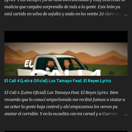
malicia que cargaba sorprendía de más a la gente Este león ya
está curtido en selva de asfalto y ando en los veinte 20 claro son
mis años Leon mi clave por si hay pendiente Tranquilo me la
navego ando en lo mío sin ni un pendiente si hay problemas lo
arreglamos padrino yo brincó en caliente Y No me paran aquí hay
pa más pues hay charola les voy a dar hasta topar pues no hay de
otra Música Surcando bien mi camino voy por mi línea no veo a
los lados aquel que no corre vuela no se me duerm voy chicoteado
Ya pasé varias hazañas ya tienen rato que me agarran el colmillo
de este León los estatales no sé esperaron Al tiro esta la PrimiZa
también la nueve que cargo al lado doy la mano al que su amigo y
El Cali 4 (Letra Oficial) Los Tamayo Feat. El Reyes Lyrics
al traicionero damos pa abajo Y No me paran aquí hay pa más
pues hay charola les voy a dar hasta topar pues no hay de otra...
El Cali 4 (Letra Oficial) Los Tamayo Feat. El Reyes Lyrics Bien
recuerdo que lo conocí empecherado me recibió fuimos a visitar a
un señor la gente bajo control y ahí empezamos los versos pa
anotar el corridón Y en la escuelita con mi carnal y a Cuervito
mandó a saludar la bergacera del Alamar pensó no llegó al final y
aquí se cumplen las reglas no secuestr0 no r0bar De La C giró la