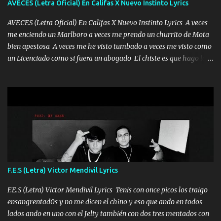
AVECES (Letra Oficial) En Califas X Nuevo Instinto Lyrics
tan especial por eso es que me tientas Aquí estoy no dejaré que se
te acerque nadie porque solo yo tendre el candado 🔒 del a...
AVECES (Letra Oficial) En Califas X Nuevo Instinto Lyrics A veces
me enciendo un Marlboro a veces me prendo un churrito de Mota
bien apestosa A veces me he visto tumbado a veces me visto como
un Licenciado como si fuera un abogado El chiste es que hago lo
que quiero pues así soy me mandó yo tengo el control a todos yo
les paro el dedo soy hocicon un malcriado un malandrón Que Les
importa no saben nada falsas las risas las que me miran hay gente
corriente no quieren verte subir de level trucha mis plebes Música
A veces me pongo un sombrero a veces me ven la cachucha de lado
con la mirada siempre en alto A veces me fajó una super o a veces
me fajó una Glock siempre armado todas las generaciones yo
traigo El chiste es que hago lo que quiero pues así soy me mandó
yo tengo el control a todos yo les paro el dedo soy hocicon un
F.E.S (Letra) Victor Mendivil Lyrics
malcriado un malandrón Que Les importa no saben nada falsas
las risas las que me miran hay gente corriente no quieren ve...
F.E.S (Letra) Victor Mendivil Lyrics Tenis con once picos los traigo
ensangrentad0s y no me dicen el chino y eso que ando en todos
lados ando en uno con el Jelty también con dos tres mentados con