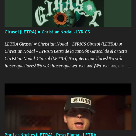
dientes Por falta de empatía le toca ser resiliente ¿Acaso eres
consciente de los followers que mueves? Parcerito, abre los ojos y
ve el poder que tienes Otro chiste malo son los nombres de tus
álbum's "José, vibras colores con la energía del diablo " ¿Si ...
Girasol (LETRA) ❌ Christian Nodal - LYRICS
LETRA Girasol ❌ Christian Nodal - LYRICS Girasol (LETRA) ❌
Christian Nodal - LYRICS Letra de la canción Girasol de el artista
Christian Nodal Girasol (LETRA) ¡Yo quiero que llores! ¡Yo vo'a
hacer que llores! ¡Yo vo’a hacer que wa-wa-wa! ¡Wa-wa-wa, llores!
Hoy me levanté bromista y me tienes que aguantar No quiero
bromear contigo, de ti quiero bromear Tú eres un chiste, cabrón,
cada que intentas cantar Cada que intentas rapear, cada que
intentas rimar Pobre payaso que usa a todo el mundo pa' conectar
con la gente Dices "Latino Gang" pero pisas a to'a tu gente Pa’ dar
mensajes, m'ijo, hay quе ser coherentеs Si tú no eres artista, al
menos se prudente Hoy me sabe a mierda, traigo un Balvin en los
dientes Por falta de empatía le toca ser resiliente ¿Acaso eres
consciente de los followers que mueves? Parcerito, abre los ojos y
Por Las Noches (LETRA) - Peso Pluma - LETRA