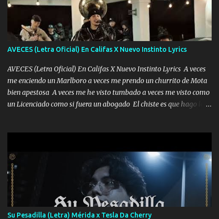
AVECES (Letra Oficial) En Califas X Nuevo Instinto Lyrics
AVECES (Letra Oficial) En Califas X Nuevo Instinto Lyrics A veces
me enciendo un Marlboro a veces me prendo un churrito de Mota
bien apestosa A veces me he visto tumbado a veces me visto como
un Licenciado como si fuera un abogado El chiste es que hago lo
que quiero pues así soy me mandó yo tengo el control a todos yo
les paro el dedo soy hocicon un malcriado un malandrón Que Les
importa no saben nada falsas las risas las que me miran hay gente
corriente no quieren verte subir de level trucha mis plebes Música
A veces me pongo un sombrero a veces me ven la cachucha de lado
con la mirada siempre en alto A veces me fajó una super o a veces
me fajó una Glock siempre armado todas las generaciones yo
traigo El chiste es que hago lo que quiero pues así soy me mandó
yo tengo el control a todos yo les paro el dedo soy hocicon un
Su Pesadilla (Letra) Mérida x Tesla Da Cherry