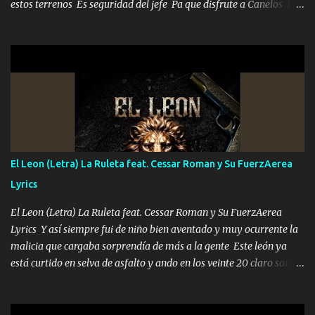
estos terrenos Es seguridad del jefe Pa que disfrute a Canelos Es
el DOS de los HERMANOS un cerebro 🧠 inteligente junto con su
hermano el TRES blindado el Estado tiene andan ESPERANDO al
UNO QUE PRONTO ESTARÁ PRESENTE Que no falten las bucanas
ni tampoco las mujeres porque es platica de grandes por eso hay
que estar alegres doy las instrucciones para atender los deberes
Música Si es que salta algún problema de confianza tengo gente
ahí está el Hombre Cuarenta y también Pariente 7 arreglan
cualquier problema no más es cuestión que ordené NOS HACE
FALTA UN HERMANO DE CLAVE ERA EL 24 SIEMPRE FUE UN
El Leon (Letra) La Ruleta feat. Cessar Roman y Su FuerzAerea
HOMBRE VALIENTE POR ALGO M'URIÓ PELEAND0 SIEMPRE
Lyrics
VIO POR LA FAMILIA PARA QUE SIGA EL LEGADO Es el DOS de
los HERMANOS un cerebro inteligente y com...
El Leon (Letra) La Ruleta feat. Cessar Roman y Su FuerzAerea
Lyrics Y así siempre fui de niño bien aventado y muy ocurrente la
malicia que cargaba sorprendía de más a la gente Este león ya
está curtido en selva de asfalto y ando en los veinte 20 claro son
mis años Leon mi clave por si hay pendiente Tranquilo me la
navego ando en lo mío sin ni un pendiente si hay problemas lo
arreglamos padrino yo brincó en caliente Y No me paran aquí hay