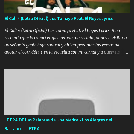
los versos que voy cantando (Music) A vido alta y bajas La carreta
se atora Pero nunca le aflojamos Ya me han pasado cosas Y
aunque ustedes no sepan Pero la vida es muy corta Hay que
El Cali 4 (Letra Oficial) Los Tamayo Feat. El Reyes Lyrics
echarle chingazos Y seguir trabajando porque nada es...
El Cali 4 (Letra Oficial) Los Tamayo Feat. El Reyes Lyrics Bien
recuerdo que lo conocí empecherado me recibió fuimos a visitar a
un señor la gente bajo control y ahí empezamos los versos pa
anotar el corridón Y en la escuelita con mi carnal y a Cuervito
mandó a saludar la bergacera del Alamar pensó no llegó al final y
aquí se cumplen las reglas no secuestr0 no r0bar De La C giró la
orden nos comanda el doble P bien firmes con Alto PRIETO y la
camisa es color Verde y peleam0s la Bandera por todita a la ciudad
con los drones patrullando la Frontera De Tijuana Bulevares
Bellas Artes me ve en las blancas ya hace falta mi APA FLACO
verde se le extraña pa que sepan Aquí Pura GENTE DE LA RANA 🐸
POR CLAVE ES EL CALI 4 EN LA CIUDAD TIJUANA Música Al
tirante andamos mi carnal atento a cualquier necesidad no porque
LETRA DE Las Palabras de Una Madre - Los Alegres del
se ve limpio el camino nos confiamos al andar y nunca con la
Barranco - LETRA
misma piedra me vuelvo a tropezar Cuando ando de enamorado