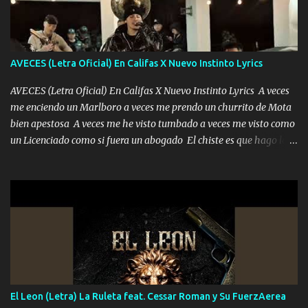
duele no tenerte aquí sabiendo que moría por ti yo y la luna
cantamos y por ti nos embriagamos Quién sabe qué será de mí si
contigo fui muy feliz a lo mejor no lloró pero muy en el fondo te
adoro
AVECES (Letra Oficial) En Califas X Nuevo Instinto Lyrics
AVECES (Letra Oficial) En Califas X Nuevo Instinto Lyrics A veces
me enciendo un Marlboro a veces me prendo un churrito de Mota
bien apestosa A veces me he visto tumbado a veces me visto como
un Licenciado como si fuera un abogado El chiste es que hago lo
que quiero pues así soy me mandó yo tengo el control a todos yo
les paro el dedo soy hocicon un malcriado un malandrón Que Les
importa no saben nada falsas las risas las que me miran hay gente
corriente no quieren verte subir de level trucha mis plebes Música
A veces me pongo un sombrero a veces me ven la cachucha de lado
con la mirada siempre en alto A veces me fajó una super o a veces
me fajó una Glock siempre armado todas las generaciones yo
traigo El chiste es que hago lo que quiero pues así soy me mandó
yo tengo el control a todos yo les paro el dedo soy hocicon un
El Leon (Letra) La Ruleta feat. Cessar Roman y Su FuerzAerea
malcriado un malandrón Que Les importa no saben nada falsas