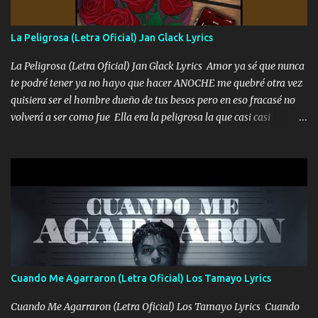
se atora Pero nunca le aflojamos Ya me han pasado cosas Y
aunque ustedes no sepan Pero la vida es muy corta Hay que
La Peligrosa (Letra Oficial) Jan Glack Lyrics
echarle chingazos Y seguir trabajando porque nada es...
La Peligrosa (Letra Oficial) Jan Glack Lyrics Amor ya sé que nunca
te podré tener ya no hayo que hacer ANOCHE me quebré otra vez
quisiera ser el hombre dueño de tus besos pero en eso fracasé no
volverá a ser como fue Ella era la peligrosa la que casi casi
convertí en mi esposa la que no importaba si llegaba tarde se
ponía contenta con un par de rosas Y aunque pasen cien años cien
años solo pienso en ti mami no me crees se que no me crees
Música Amar me duele estoy rodeado de mujeres pero solo
quieren billetes y yo que solo ocupo verte Recuerdo echábamos
pasión en la troca tus labios besándome yo quitándote la ropa no
quiero que sea nunca con otra yo quiero llevarte a la Luna y si
quieres en ese momento te pido que seas mi esposa Chingada
madre no quiero dejar de tenerte no ayuda la p'uta loquera y al
Cuando Me Agarraron (Letra Oficial) Los Tamayo Lyrics
chile quisiera ser menos de ti dependiente la pinche tristeza me
encierra princesa tu sabes que nunca saldras de mi mente Ella era
Cuando Me Agarraron (Letra Oficial) Los Tamayo Lyrics Cuando