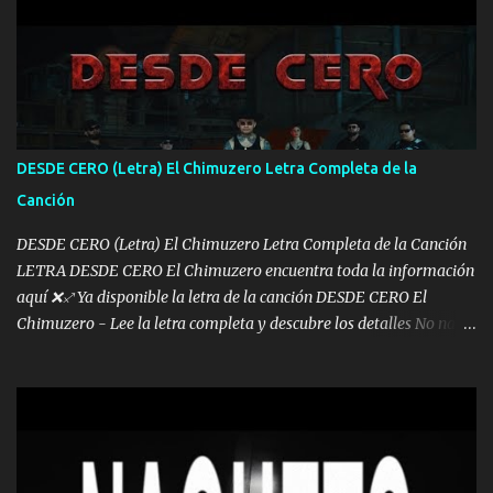
pa más pues hay charola les voy a dar hasta topar pues no hay de
otra Música Surcando bien mi camino voy por mi línea no veo a
los lados aquel que no corre vuela no se me duerm voy chicoteado
Ya pasé varias hazañas ya tienen rato que me agarran el colmillo
de este León los estatales no sé esperaron Al tiro esta la PrimiZa
también la nueve que cargo al lado doy la mano al que su amigo y
DESDE CERO (Letra) El Chimuzero Letra Completa de la
al traicionero damos pa abajo Y No me paran aquí hay pa más
Canción
pues hay charola les voy a dar hasta topar pues no hay de otra...
DESDE CERO (Letra) El Chimuzero Letra Completa de la Canción
LETRA DESDE CERO El Chimuzero encuentra toda la información
aquí ❌♐ Ya disponible la letra de la canción DESDE CERO El
Chimuzero - Lee la letra completa y descubre los detalles No nací
en cuna de oro , Pero Andamos Firmes Buscando el Billete. Cómo
Vengo desde Cero Se que Solo Plata. No es lo Suficiente, Soy De
muy Pocos amigos los que están conmigo las Gracias por todo , Mi
Mesa será Compartida con los que Estuvieron Cuando estuve Solo.
❌ www.elnorteduro.com ❌ Yo No limito los Sueños , si no existe
Uno pues Hallamos Modos , Si me caigo me Levanto, Aprendo Del