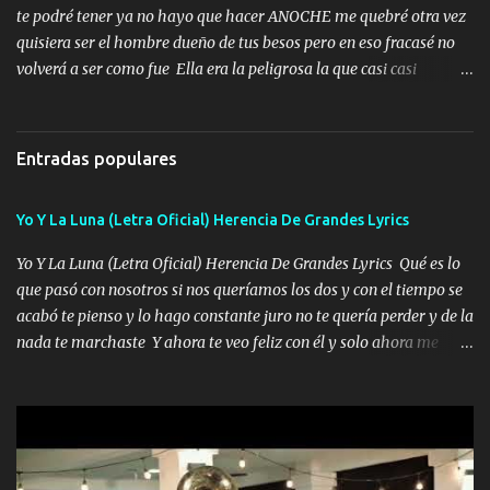
lo que hablo Entre lob...
te podré tener ya no hayo que hacer ANOCHE me quebré otra vez
quisiera ser el hombre dueño de tus besos pero en eso fracasé no
volverá a ser como fue Ella era la peligrosa la que casi casi
convertí en mi esposa la que no importaba si llegaba tarde se
ponía contenta con un par de rosas Y aunque pasen cien años cien
años solo pienso en ti mami no me crees se que no me crees
Entradas populares
Música Amar me duele estoy rodeado de mujeres pero solo
quieren billetes y yo que solo ocupo verte Recuerdo echábamos
Yo Y La Luna (Letra Oficial) Herencia De Grandes Lyrics
pasión en la troca tus labios besándome yo quitándote la ropa no
quiero que sea nunca con otra yo quiero llevarte a la Luna y si
Yo Y La Luna (Letra Oficial) Herencia De Grandes Lyrics Qué es lo
quieres en ese momento te pido que seas mi esposa Chingada
que pasó con nosotros si nos queríamos los dos y con el tiempo se
madre no quiero dejar de tenerte no ayuda la p'uta loquera y al
acabó te pienso y lo hago constante juro no te quería perder y de la
chile quisiera ser menos de ti dependiente la pinche tristeza me
nada te marchaste Y ahora te veo feliz con él y solo ahora me
encierra princesa tu sabes que nunca saldras de mi mente Ella era
quedé yo y la luna cantamos y por ti nos embriagamos' Quién
la peligro...
sabe que será de mí si contigo fue muy feliz a lo mejor no lloro
pero muy en el fondo te adoro' Música Me muero por ir a buscarte
pero eso ya no va a pasar me perderé en la soledad Porque me
mirabas bonito si yo no fui el final feliz el final fue triste pa mí Y