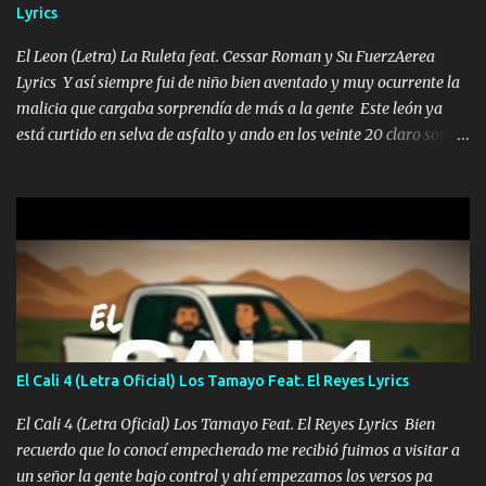
Lyrics
las risas las que me miran hay gente corriente no quieren ve...
El Leon (Letra) La Ruleta feat. Cessar Roman y Su FuerzAerea
Lyrics Y así siempre fui de niño bien aventado y muy ocurrente la
malicia que cargaba sorprendía de más a la gente Este león ya
está curtido en selva de asfalto y ando en los veinte 20 claro son
mis años Leon mi clave por si hay pendiente Tranquilo me la
navego ando en lo mío sin ni un pendiente si hay problemas lo
arreglamos padrino yo brincó en caliente Y No me paran aquí hay
pa más pues hay charola les voy a dar hasta topar pues no hay de
otra Música Surcando bien mi camino voy por mi línea no veo a
los lados aquel que no corre vuela no se me duerm voy chicoteado
Ya pasé varias hazañas ya tienen rato que me agarran el colmillo
de este León los estatales no sé esperaron Al tiro esta la PrimiZa
también la nueve que cargo al lado doy la mano al que su amigo y
El Cali 4 (Letra Oficial) Los Tamayo Feat. El Reyes Lyrics
al traicionero damos pa abajo Y No me paran aquí hay pa más
pues hay charola les voy a dar hasta topar pues no hay de otra...
El Cali 4 (Letra Oficial) Los Tamayo Feat. El Reyes Lyrics Bien
recuerdo que lo conocí empecherado me recibió fuimos a visitar a
un señor la gente bajo control y ahí empezamos los versos pa