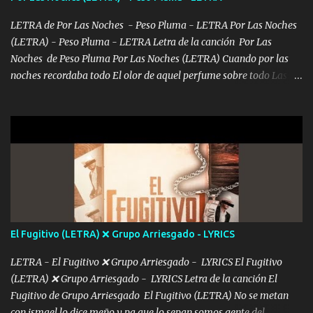
ve el poder que tienes Otro chiste malo son los nombres de tus
álbum's "José, vibras colores con la energía del diablo " ¿Si ...
LETRA de Por Las Noches - Peso Pluma - LETRA Por Las Noches
(LETRA) - Peso Pluma - LETRA Letra de la canción Por Las
Noches de Peso Pluma Por Las Noches (LETRA) Cuando por las
noches recordaba todo El olor de aquel perfume sobre todo Las
sábanas blancas donde te escondías dentro. Eres intocable como
joya de oro Esas piernas largas esconderme yo solo Y tus ojos
grandes me perdí en un laberinto. Y pensar... Que tú ya no vas a
estár Pasarán... Solito me dejaras Intentar... Solo un beso y tú te vas
De mi vida... Cómo tú no hay nadie más No hay nadie
más Si te sientes sola no me llames porfa Me pongo sencible e
imagino tu sombra Clase azul es el tequila e interior la ropa Clip
cap la champagne el polvo es color rosa Me contacto un ángel eres
tú mi hermosa La que me alegra los días y sigo tomando Y
El Fugitivo (LETRA) ❌ Grupo Arriesgado - LYRICS
pensar... Que tú ya no vas a estar Pasarán... Solito me dejaras
Intentar... ...
LETRA - El Fugitivo ❌ Grupo Arriesgado - LYRICS El Fugitivo
(LETRA) ❌ Grupo Arriesgado - LYRICS Letra de la canción El
Fugitivo de Grupo Arriesgado El Fugitivo (LETRA) No se metan
con ismael lo dice meño y pa que lo sepan somos gente del