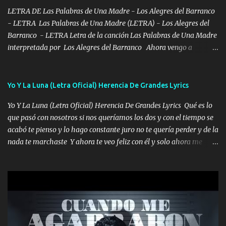
en corto me tiró a per...
LETRA DE Las Palabras de Una Madre - Los Alegres del Barranco
- LETRA Las Palabras de Una Madre (LETRA) - Los Alegres del
Barranco - LETRA Letra de la canción Las Palabras de Una Madre
interpretada por Los Alegres del Barranco Ahora vengo a
visitarte, a tu txumba a saludarte, se que del cielo me vez y desde
halla has de cuidarme, son palabras de una madre, que lleva en el
viento a su hijo y aunque ahora ya este con Dios el destino así lo
Yo Y La Luna (Letra Oficial) Herencia De Grandes Lyrics
quiso, él tiempo sigue pasando y nunca te olvidaremos, aquí
Yo Y La Luna (Letra Oficial) Herencia De Grandes Lyrics Qué es lo
seguiré esperando hasta volvernos a vernos El recuerdo que yo
que pasó con nosotros si nos queríamos los dos y con el tiempo se
tengo de mi mente no se va, en mi corazón me llevo lo mismo que
acabó te pienso y lo hago constante juro no te quería perder y de la
tu papá, a veces me pongo triste porque no puedo mirarte, mas se
nada te marchaste Y ahora te veo feliz con él y solo ahora me
que tu me escuchas porque tu eres mi gran ángel, El desespero me
quedé yo y la luna cantamos y por ti nos embriagamos' Quién
llega para reunirme contigo, tu iluminas mi sendero por siempre
sabe que será de mí si contigo fue muy feliz a lo mejor no lloro
serás mi niño, del amor que yo te tengo es co...
pero muy en el fondo te adoro' Música Me muero por ir a buscarte
pero eso ya no va a pasar me perderé en la soledad Porque me
mirabas bonito si yo no fui el final feliz el final fue triste pa mí Y
duele no tenerte aquí sabiendo que moría por ti yo y la luna