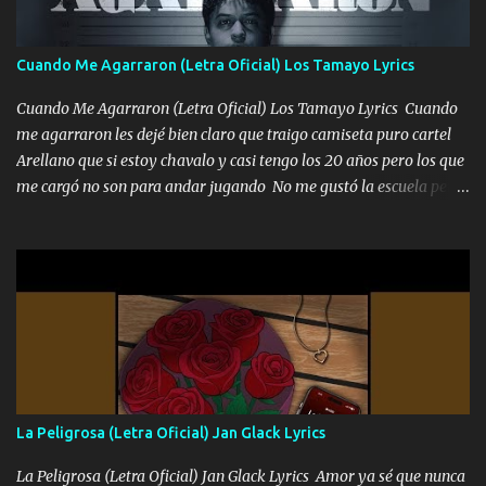
cantamos y por ti nos embriagamos Quién sabe qué será de mí si
contigo fui muy feliz a lo mejor no lloró pero muy en el fondo te
adoro
Cuando Me Agarraron (Letra Oficial) Los Tamayo Lyrics
Cuando Me Agarraron (Letra Oficial) Los Tamayo Lyrics Cuando
me agarraron les dejé bien claro que traigo camiseta puro cartel
Arellano que si estoy chavalo y casi tengo los 20 años pero los que
me cargó no son para andar jugando No me gustó la escuela pero
las libretas para el otro lado las fuimos mandando Ya nos
difamaron y nos han tachado sigue la vieja guardia y sigue bien
firme el legado que si como me llamó varios ya se han preguntado
Yo Soy El De Las Pacas Sobrino Del Brazo Armad0 Con mi Glock
fajado y mi R terciado me van a ver allá por TJ para un licenciado
mando un abrazo andamos al cien Choritas también Música
Ando en la colonia bien acelerado traigo un M2 que nunca me ha
fallado para mi compadre mandó un fuerte abrazo también al
Especial sabe que lo apreciamos En los mejores antros me verán
La Peligrosa (Letra Oficial) Jan Glack Lyrics
tomando con mujeres hermosas y botellas destapando siempre
bien cuidado bien atrabancado y a los que me conocen ya saben de
La Peligrosa (Letra Oficial) Jan Glack Lyrics Amor ya sé que nunca