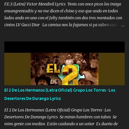
las risas las que me miran hay gente corriente no quieren ve...
F.E.S (Letra) Victor Mendivil Lyrics Tenis con once picos los traigo
ensangrentad0s y no me dicen el chino y eso que ando en todos
lados ando en uno con el Jelty también con dos tres mentados con
cintos LV Gucci Dior La camisa nos la fajamos si ya saben cual es
tanto suena que ya le ardió a tres la trone con el cable en inglés la
camisa no me quito arriba la F.E.S Los caballos de TRX marcan
702 mo cuenta de banco no cuadra con que yo use bots rompiendo
estándares 110 mil records de pistas no me falta mucho para
verme en las revistas Ya pasé Italia Japón Madrid Milán y también
Francia ropa de 100.000 bolas Louis vuitton es mi fragancia
repleta de presidentes la bolsa estoy en mi pic si no se han dado
cuenta chequeen gráficas del kitch
El 2 De Los Hermanos (Letra Oficial) Grupo Los Torres · Los
Desertores De Durango Lyrics
El 2 De Los Hermanos (Letra Oficial) Grupo Los Torres · Los
Desertores De Durango Lyrics Se miran hombres con tubos Se
mira gente con medios Están cuidando a un señor Es dueño de