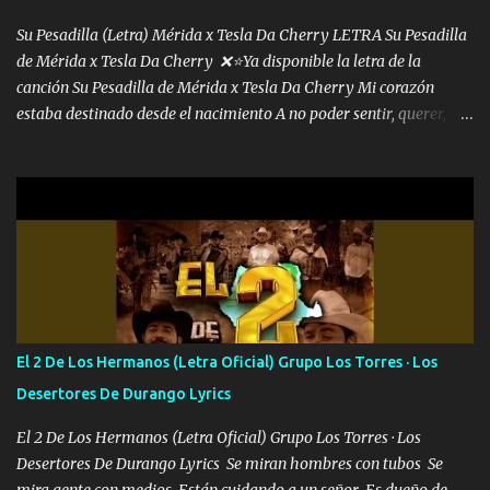
malcriado un malandrón Que Les importa no saben nada falsas
las risas las que me miran hay gente corriente no quieren ve...
Su Pesadilla (Letra) Mérida x Tesla Da Cherry LETRA Su Pesadilla
de Mérida x Tesla Da Cherry ❌⭐Ya disponible la letra de la
canción Su Pesadilla de Mérida x Tesla Da Cherry Mi corazón
estaba destinado desde el nacimiento A no poder sentir, querer,
confiar y amar Soñaba con llegar a ser como uno más del resto
Pero aunque lo intentara nunca iba a cambiar Y no estaba viendo
Que al frente tenía la respuesta Ahora ya lo entiendo Pero habrán
algunas que no lo entiendan Porque ahora soy su pesadilla, lo sé
Soy yo la octava maravilla, no lo niegues Tengo de rodillas a otras
cien Y por más que quieran no me detienen Soy yo la mente que
más brilla, lo ves Pa' mi la vida es tan sencilla No lo entenderías en
tu vida, y está bien Porque lo que tengo nadie lo tiene Una me está
escribiendo y la otra me va a llamar Quiere que vaya a verla y que
El 2 De Los Hermanos (Letra Oficial) Grupo Los Torres · Los
la invite a cenar Otras más me están pidiendo que las saque a
Desertores De Durango Lyrics
bailar Pero es que tengo un par de conciertos más que llenar Se
mueven solo por el interés P...
El 2 De Los Hermanos (Letra Oficial) Grupo Los Torres · Los
Desertores De Durango Lyrics Se miran hombres con tubos Se