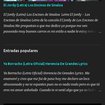
alteró de repente Mi carnal Abel aun lado ni uno con el otro no se
El Jordy (Letra) Los Encinos de Sinaloa
ha rajado pal Chinchillas un saludo y para un amigo que está en
Peñasco Me fajó una Glock al cinto y de Louis Vuitton son mis
El Jordy (Letra) Los Encinos de Sinaloa Letra El Jordy - Los
zapatos mi es...
Encinos de Sinaloa Letra de la canción El Jordy de Los Encinos de
Sinaloa Me preguntan a que me dedico yo porque me ven
paseando muy buenos carros es mi estilo a nadie le estoy robando
discretamente cumplo yo bien mi trabajo De Tijuana a los rumbos
de L.A de muy joven me vine para el otro lado a los dieciséis me
miraban trabajando la escuela dejé el dinero estaba escaso Mi
Entradas populares
familia que nunca les falte nada es la gran razón que a diario me
refo el cuero mientras viva nunca les faltará nada mis dos hijos y
Ya Borracho (Letra Oficial) Herencia De Grandes Lyrics
mi esposa no se ra'ja Música Me rodearon y la puerta me
tumbaron prisionero en caliente me llevaron me achacaba cargos
Ya Borracho (Letra Oficial) Herencia De Grandes Lyrics Me
que estaban muy raros me gritaba a donde tienes el clavo Yo me
enamoré y creo que me fui de paso hoy me declaro un loco
enfiesto me gusta vivir en grande más me cuido me gusta ser
obsesionado y no te espantes pues no es nada malo pero es que tú
responsable hay rateros envidiosos que no falten mi dios es grande
eres mi amor anhelado Cuando te vi sentí algo que ya no había
me cuida de las maldades Pa el equipo aquí le mando un abrazo
aquí quise elegir por mí y me decidí por ti Y ya borracho me
que conmigo aquí tiene mi respaldo...
parqueo por tu ventana para llevarte las canciones que te encantan