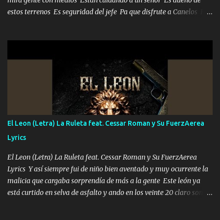
mira gente con medios Están cuidando a un señor Es dueño de
estos terrenos Es seguridad del jefe Pa que disfrute a Canelos Es
el DOS de los HERMANOS un cerebro 🧠 inteligente junto con su
hermano el TRES blindado el Estado tiene andan ESPERANDO al
UNO QUE PRONTO ESTARÁ PRESENTE Que no falten las bucanas
ni tampoco las mujeres porque es platica de grandes por eso hay
que estar alegres doy las instrucciones para atender los deberes
Música Si es que salta algún problema de confianza tengo gente
ahí está el Hombre Cuarenta y también Pariente 7 arreglan
cualquier problema no más es cuestión que ordené NOS HACE
FALTA UN HERMANO DE CLAVE ERA EL 24 SIEMPRE FUE UN
El Leon (Letra) La Ruleta feat. Cessar Roman y Su FuerzAerea
HOMBRE VALIENTE POR ALGO M'URIÓ PELEAND0 SIEMPRE
Lyrics
VIO POR LA FAMILIA PARA QUE SIGA EL LEGADO Es el DOS de
los HERMANOS un cerebro inteligente y com...
El Leon (Letra) La Ruleta feat. Cessar Roman y Su FuerzAerea
Lyrics Y así siempre fui de niño bien aventado y muy ocurrente la
malicia que cargaba sorprendía de más a la gente Este león ya
está curtido en selva de asfalto y ando en los veinte 20 claro son
mis años Leon mi clave por si hay pendiente Tranquilo me la
navego ando en lo mío sin ni un pendiente si hay problemas lo