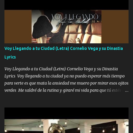
pa enamorarte las flores no son tan caras pero llevan todo el
cariño de mi alma Que pa febrero vendré frente a ti con mis
preguntas y digas que sí hacernos novios y verte feliz y muy
contenta como yo por ti Música Pregúntame qué es lo que me
enamora pa describirte unas cuantas horas también pregunta que
quiero contigo que seas dichosa al estar conmigo Y ya borracho
contéstame la llamada pa dedicarte unas bonitas palabras así
Voy Llegando a tu Ciudad (Letra) Cornelio Vega y su Dinastia
borracho me animo a decirte todo y puedo describirlo mucho que
Lyrics
me encantes Decirte que me siento muy feliz y emocionado por
tenerte aquí espero que quiera...
Voy Llegando a tu Ciudad (Letra) Cornelio Vega y su Dinastia
Lyrics Voy llegando a tu ciudad ya no puedo esperar más tiempo
para verte es que mata la ansiedad me muero por mirar esos ojitos
verdes Me saldré de la rutina y giraré mi vida para que tú estés en
ella como debe ser Yo sé que eres conocida que varios te tiran pero
no merecen y dile ya a tus amigas que no te presenten con más
pequeñeces Aquí estoy no dejaré que se te acerquen nadie porque
solo yo tendre el candado 🔒 del amor ❤️ Música Mil y un besos
para dar ya estando en tu ciudad no habrá quien lo detenga si las