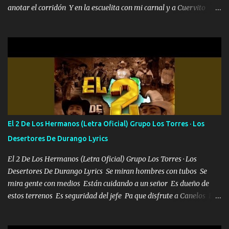
anotar el corridón Y en la escuelita con mi carnal y a Cuervito
mandó a saludar la bergacera del Alamar pensó no llegó al final y
aquí se cumplen las reglas no secuestr0 no r0bar De La C giró la
orden nos comanda el doble P bien firmes con Alto PRIETO y la
camisa es color Verde y peleam0s la Bandera por todita a la ciudad
con los drones patrullando la Frontera De Tijuana Bulevares
Bellas Artes me ve en las blancas ya hace falta mi APA FLACO
verde se le extraña pa que sepan Aquí Pura GENTE DE LA RANA 🐸
POR CLAVE ES EL CALI 4 EN LA CIUDAD TIJUANA Música Al
tirante andamos mi carnal atento a cualquier necesidad no porque
El 2 De Los Hermanos (Letra Oficial) Grupo Los Torres · Los
se ve limpio el camino nos confiamos al andar y nunca con la
Desertores De Durango Lyrics
misma piedra me vuelvo a tropezar Cuando ando de enamorado
en corto me tiró a per...
El 2 De Los Hermanos (Letra Oficial) Grupo Los Torres · Los
Desertores De Durango Lyrics Se miran hombres con tubos Se
mira gente con medios Están cuidando a un señor Es dueño de
estos terrenos Es seguridad del jefe Pa que disfrute a Canelos Es
el DOS de los HERMANOS un cerebro 🧠 inteligente junto con su
hermano el TRES blindado el Estado tiene andan ESPERANDO al