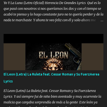
Yo Y La Luna (Letra Oficial) Herencia De Grandes Lyrics Qué es lo
A veces me pongo un sombrero a veces me ven la cachucha de lado
que pasó con nosotros si nos queríamos los dos y con el tiempo se
con la mirada siempre en alto A veces me fajó una super o a veces
acabó te pienso y lo hago constante juro no te quería perder y de la
me fajó una Glock siempre armado todas las generaciones yo
nada te marchaste Y ahora te veo feliz con él y solo ahora me
traigo El chiste es que hago lo que quiero pues así soy me mandó
quedé yo y la luna cantamos y por ti nos embriagamos' Quién
yo tengo el control a todos yo les paro el dedo soy hocicon un
sabe que será de mí si contigo fue muy feliz a lo mejor no lloro
malcriado un malandrón Que Les importa no saben nada falsas
pero muy en el fondo te adoro' Música Me muero por ir a buscarte
las risas las que me miran hay gente corriente no quieren ve...
pero eso ya no va a pasar me perderé en la soledad Porque me
mirabas bonito si yo no fui el final feliz el final fue triste pa mí Y
duele no tenerte aquí sabiendo que moría por ti yo y la luna
cantamos y por ti nos embriagamos Quién sabe qué será de mí si
contigo fui muy feliz a lo mejor no lloró pero muy en el fondo te
adoro
El Leon (Letra) La Ruleta feat. Cessar Roman y Su FuerzAerea
Lyrics
El Leon (Letra) La Ruleta feat. Cessar Roman y Su FuerzAerea
Lyrics Y así siempre fui de niño bien aventado y muy ocurrente la
malicia que cargaba sorprendía de más a la gente Este león ya