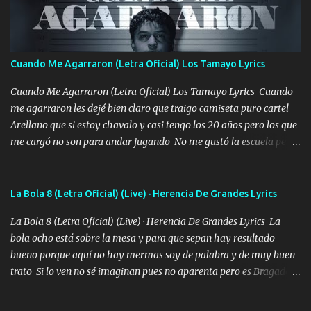
duele no tenerte aquí sabiendo que moría por ti yo y la luna
cantamos y por ti nos embriagamos Quién sabe qué será de mí si
contigo fui muy feliz a lo mejor no lloró pero muy en el fondo te
adoro
Cuando Me Agarraron (Letra Oficial) Los Tamayo Lyrics
Cuando Me Agarraron (Letra Oficial) Los Tamayo Lyrics Cuando
me agarraron les dejé bien claro que traigo camiseta puro cartel
Arellano que si estoy chavalo y casi tengo los 20 años pero los que
me cargó no son para andar jugando No me gustó la escuela pero
las libretas para el otro lado las fuimos mandando Ya nos
difamaron y nos han tachado sigue la vieja guardia y sigue bien
firme el legado que si como me llamó varios ya se han preguntado
La Bola 8 (Letra Oficial) (Live) · Herencia De Grandes Lyrics
Yo Soy El De Las Pacas Sobrino Del Brazo Armad0 Con mi Glock
La Bola 8 (Letra Oficial) (Live) · Herencia De Grandes Lyrics La
fajado y mi R terciado me van a ver allá por TJ para un licenciado
bola ocho está sobre la mesa y para que sepan hay resultado
mando un abrazo andamos al cien Choritas también Música
bueno porque aquí no hay mermas soy de palabra y de muy buen
Ando en la colonia bien acelerado traigo un M2 que nunca me ha
trato Si lo ven no sé imaginan pues no aparenta pero es Bragado a
fallado para mi compadre mandó un fuerte abrazo también al
cualquiera lo saluda que dice mi toro como ha estado No soy de
Especial sabe que lo apreciamos En los mejores antros me verán
muchos amigos los que yo tengo ya están contados mi familia es
tomando con mujeres hermosas y botellas destapando siempre