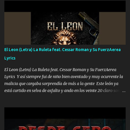
UNO QUE PRONTO ESTARÁ PRESENTE Que no falten las bucanas
ni tampoco las mujeres porque es platica de grandes por eso hay
que estar alegres doy las instrucciones para atender los deberes
Música Si es que salta algún problema de confianza tengo gente
ahí está el Hombre Cuarenta y también Pariente 7 arreglan
cualquier problema no más es cuestión que ordené NOS HACE
FALTA UN HERMANO DE CLAVE ERA EL 24 SIEMPRE FUE UN
El Leon (Letra) La Ruleta feat. Cessar Roman y Su FuerzAerea
HOMBRE VALIENTE POR ALGO M'URIÓ PELEAND0 SIEMPRE
Lyrics
VIO POR LA FAMILIA PARA QUE SIGA EL LEGADO Es el DOS de
los HERMANOS un cerebro inteligente y com...
El Leon (Letra) La Ruleta feat. Cessar Roman y Su FuerzAerea
Lyrics Y así siempre fui de niño bien aventado y muy ocurrente la
malicia que cargaba sorprendía de más a la gente Este león ya
está curtido en selva de asfalto y ando en los veinte 20 claro son
mis años Leon mi clave por si hay pendiente Tranquilo me la
navego ando en lo mío sin ni un pendiente si hay problemas lo
arreglamos padrino yo brincó en caliente Y No me paran aquí hay
pa más pues hay charola les voy a dar hasta topar pues no hay de
otra Música Surcando bien mi camino voy por mi línea no veo a