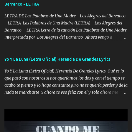
Barranco - LETRA
misma piedra me vuelvo a tropezar Cuando ando de enamorado
en corto me tiró a per...
LETRA DE Las Palabras de Una Madre - Los Alegres del Barranco
- LETRA Las Palabras de Una Madre (LETRA) - Los Alegres del
Barranco - LETRA Letra de la canción Las Palabras de Una Madre
interpretada por Los Alegres del Barranco Ahora vengo a
visitarte, a tu txumba a saludarte, se que del cielo me vez y desde
halla has de cuidarme, son palabras de una madre, que lleva en el
viento a su hijo y aunque ahora ya este con Dios el destino así lo
Yo Y La Luna (Letra Oficial) Herencia De Grandes Lyrics
quiso, él tiempo sigue pasando y nunca te olvidaremos, aquí
Yo Y La Luna (Letra Oficial) Herencia De Grandes Lyrics Qué es lo
seguiré esperando hasta volvernos a vernos El recuerdo que yo
que pasó con nosotros si nos queríamos los dos y con el tiempo se
tengo de mi mente no se va, en mi corazón me llevo lo mismo que
acabó te pienso y lo hago constante juro no te quería perder y de la
tu papá, a veces me pongo triste porque no puedo mirarte, mas se
nada te marchaste Y ahora te veo feliz con él y solo ahora me
que tu me escuchas porque tu eres mi gran ángel, El desespero me
quedé yo y la luna cantamos y por ti nos embriagamos' Quién
llega para reunirme contigo, tu iluminas mi sendero por siempre
sabe que será de mí si contigo fue muy feliz a lo mejor no lloro
serás mi niño, del amor que yo te tengo es co...
pero muy en el fondo te adoro' Música Me muero por ir a buscarte
pero eso ya no va a pasar me perderé en la soledad Porque me
mirabas bonito si yo no fui el final feliz el final fue triste pa mí Y