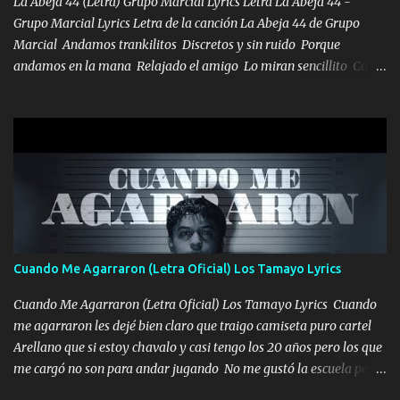
La Abeja 44 (Letra) Grupo Marcial Lyrics Letra La Abeja 44 -
los HERMANOS un cerebro inteligente y com...
Grupo Marcial Lyrics Letra de la canción La Abeja 44 de Grupo
Marcial Andamos trankilitos Discretos y sin ruido Porque
andamos en la mana Relajado el amigo Lo miran sencillito Con
una Glock bien fajada Lo miran relajado La vida disfrutando Y la
gente siempre criticando Nos miran algo bueno Ya sera ropa,
diamante lo que me cuelgan en el cuello (Chorus) Y cuando
coronamos Se jala los marciales Y sus guitarras ya van sonando
Un gallardo me prendo Para agarrar el vuelo y la mente y
tranquilizando Tomense un buen trago Y así es como empezamos
los versos que voy cantando (Music) A vido alta y bajas La carreta
se atora Pero nunca le aflojamos Ya me han pasado cosas Y
aunque ustedes no sepan Pero la vida es muy corta Hay que
Cuando Me Agarraron (Letra Oficial) Los Tamayo Lyrics
echarle chingazos Y seguir trabajando porque nada es...
Cuando Me Agarraron (Letra Oficial) Los Tamayo Lyrics Cuando
me agarraron les dejé bien claro que traigo camiseta puro cartel
Arellano que si estoy chavalo y casi tengo los 20 años pero los que
me cargó no son para andar jugando No me gustó la escuela pero
las libretas para el otro lado las fuimos mandando Ya nos