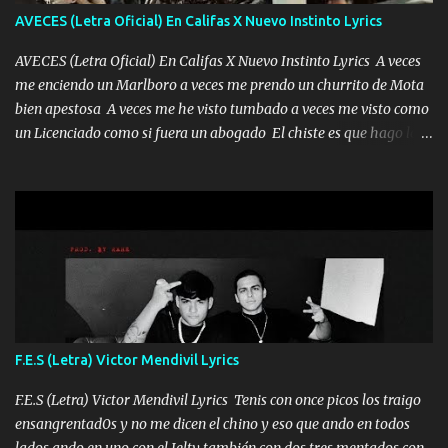
tú mi mal moviendo tu silueta no hay otra que te sea igual te ves
AVECES (Letra Oficial) En Califas X Nuevo Instinto Lyrics
tan especial por eso es que me tientas Aquí estoy no dejaré que se
te acerque nadie porque solo yo tendre el candado 🔒 del a...
AVECES (Letra Oficial) En Califas X Nuevo Instinto Lyrics A veces
me enciendo un Marlboro a veces me prendo un churrito de Mota
bien apestosa A veces me he visto tumbado a veces me visto como
un Licenciado como si fuera un abogado El chiste es que hago lo
que quiero pues así soy me mandó yo tengo el control a todos yo
les paro el dedo soy hocicon un malcriado un malandrón Que Les
importa no saben nada falsas las risas las que me miran hay gente
corriente no quieren verte subir de level trucha mis plebes Música
A veces me pongo un sombrero a veces me ven la cachucha de lado
con la mirada siempre en alto A veces me fajó una super o a veces
me fajó una Glock siempre armado todas las generaciones yo
traigo El chiste es que hago lo que quiero pues así soy me mandó
yo tengo el control a todos yo les paro el dedo soy hocicon un
F.E.S (Letra) Victor Mendivil Lyrics
malcriado un malandrón Que Les importa no saben nada falsas
las risas las que me miran hay gente corriente no quieren ve...
F.E.S (Letra) Victor Mendivil Lyrics Tenis con once picos los traigo
ensangrentad0s y no me dicen el chino y eso que ando en todos