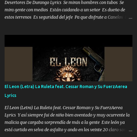
Desertores De Durango Lyrics Se miran hombres con tubos Se
mira gente con medios Están cuidando a un señor Es dueño de
estos terrenos Es seguridad del jefe Pa que disfrute a Canelos Es
el DOS de los HERMANOS un cerebro 🧠 inteligente junto con su
hermano el TRES blindado el Estado tiene andan ESPERANDO al
UNO QUE PRONTO ESTARÁ PRESENTE Que no falten las bucanas
ni tampoco las mujeres porque es platica de grandes por eso hay
que estar alegres doy las instrucciones para atender los deberes
Música Si es que salta algún problema de confianza tengo gente
ahí está el Hombre Cuarenta y también Pariente 7 arreglan
cualquier problema no más es cuestión que ordené NOS HACE
FALTA UN HERMANO DE CLAVE ERA EL 24 SIEMPRE FUE UN
El Leon (Letra) La Ruleta feat. Cessar Roman y Su FuerzAerea
HOMBRE VALIENTE POR ALGO M'URIÓ PELEAND0 SIEMPRE
Lyrics
VIO POR LA FAMILIA PARA QUE SIGA EL LEGADO Es el DOS de
los HERMANOS un cerebro inteligente y com...
El Leon (Letra) La Ruleta feat. Cessar Roman y Su FuerzAerea
Lyrics Y así siempre fui de niño bien aventado y muy ocurrente la
malicia que cargaba sorprendía de más a la gente Este león ya
está curtido en selva de asfalto y ando en los veinte 20 claro son