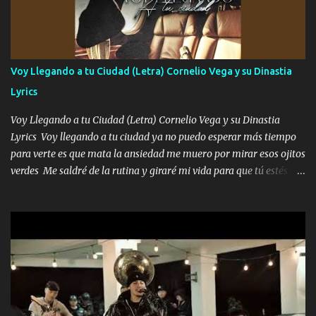
contenta como yo por ti Música Pregúntame qué es lo que me
enamora pa describirte unas cuantas horas también pregunta que
quiero contigo que seas dichosa al estar conmigo Y ya borracho
contéstame la llamada pa dedicarte unas bonitas palabras así
Voy Llegando a tu Ciudad (Letra) Cornelio Vega y su Dinastia
borracho me animo a decirte todo y puedo describirlo mucho que
Lyrics
me encantes Decirte que me siento muy feliz y emocionado por
tenerte aquí espero que quiera...
Voy Llegando a tu Ciudad (Letra) Cornelio Vega y su Dinastia
Lyrics Voy llegando a tu ciudad ya no puedo esperar más tiempo
para verte es que mata la ansiedad me muero por mirar esos ojitos
verdes Me saldré de la rutina y giraré mi vida para que tú estés en
ella como debe ser Yo sé que eres conocida que varios te tiran pero
no merecen y dile ya a tus amigas que no te presenten con más
pequeñeces Aquí estoy no dejaré que se te acerquen nadie porque
solo yo tendre el candado 🔒 del amor ❤️ Música Mil y un besos
para dar ya estando en tu ciudad no habrá quien lo detenga si las
copas van de más vayamos a un lugar y cerremos las puertas
Entre alcohol y besos se va incrementado el Fuego en esa
habitación ya no mires más el reloj Única por donde vas me curas