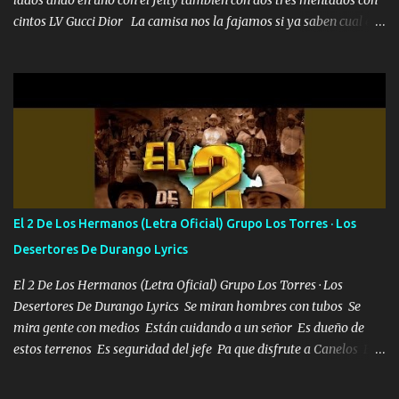
lados ando en uno con el Jelty también con dos tres mentados con
cintos LV Gucci Dior La camisa nos la fajamos si ya saben cual es
tanto suena que ya le ardió a tres la trone con el cable en inglés la
camisa no me quito arriba la F.E.S Los caballos de TRX marcan
702 mo cuenta de banco no cuadra con que yo use bots rompiendo
estándares 110 mil records de pistas no me falta mucho para
verme en las revistas Ya pasé Italia Japón Madrid Milán y también
Francia ropa de 100.000 bolas Louis vuitton es mi fragancia
repleta de presidentes la bolsa estoy en mi pic si no se han dado
cuenta chequeen gráficas del kitch
El 2 De Los Hermanos (Letra Oficial) Grupo Los Torres · Los
Desertores De Durango Lyrics
El 2 De Los Hermanos (Letra Oficial) Grupo Los Torres · Los
Desertores De Durango Lyrics Se miran hombres con tubos Se
mira gente con medios Están cuidando a un señor Es dueño de
estos terrenos Es seguridad del jefe Pa que disfrute a Canelos Es
el DOS de los HERMANOS un cerebro 🧠 inteligente junto con su
hermano el TRES blindado el Estado tiene andan ESPERANDO al