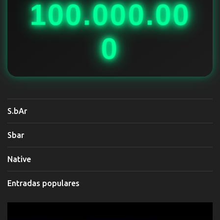
100.000.00
s
0
S.bAr
Sbar
Native
Entradas populares