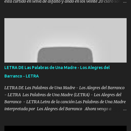
está curtido en selva de asfalto y ando en los veinte 20 claro son
mis años Leon mi clave por si hay pendiente Tranquilo me la
navego ando en lo mío sin ni un pendiente si hay problemas lo
arreglamos padrino yo brincó en caliente Y No me paran aquí hay
pa más pues hay charola les voy a dar hasta topar pues no hay de
otra Música Surcando bien mi camino voy por mi línea no veo a
los lados aquel que no corre vuela no se me duerm voy chicoteado
Ya pasé varias hazañas ya tienen rato que me agarran el colmillo
de este León los estatales no sé esperaron Al tiro esta la PrimiZa
también la nueve que cargo al lado doy la mano al que su amigo y
LETRA DE Las Palabras de Una Madre - Los Alegres del
al traicionero damos pa abajo Y No me paran aquí hay pa más
Barranco - LETRA
pues hay charola les voy a dar hasta topar pues no hay de otra...
LETRA DE Las Palabras de Una Madre - Los Alegres del Barranco
- LETRA Las Palabras de Una Madre (LETRA) - Los Alegres del
Barranco - LETRA Letra de la canción Las Palabras de Una Madre
interpretada por Los Alegres del Barranco Ahora vengo a
visitarte, a tu txumba a saludarte, se que del cielo me vez y desde
halla has de cuidarme, son palabras de una madre, que lleva en el
viento a su hijo y aunque ahora ya este con Dios el destino así lo