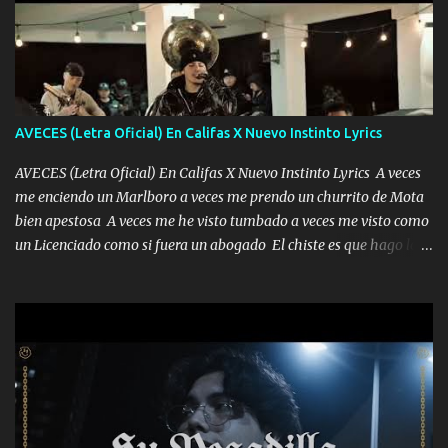
AVECES (Letra Oficial) En Califas X Nuevo Instinto Lyrics
AVECES (Letra Oficial) En Califas X Nuevo Instinto Lyrics A veces
me enciendo un Marlboro a veces me prendo un churrito de Mota
bien apestosa A veces me he visto tumbado a veces me visto como
un Licenciado como si fuera un abogado El chiste es que hago lo
que quiero pues así soy me mandó yo tengo el control a todos yo
les paro el dedo soy hocicon un malcriado un malandrón Que Les
importa no saben nada falsas las risas las que me miran hay gente
corriente no quieren verte subir de level trucha mis plebes Música
A veces me pongo un sombrero a veces me ven la cachucha de lado
con la mirada siempre en alto A veces me fajó una super o a veces
me fajó una Glock siempre armado todas las generaciones yo
traigo El chiste es que hago lo que quiero pues así soy me mandó