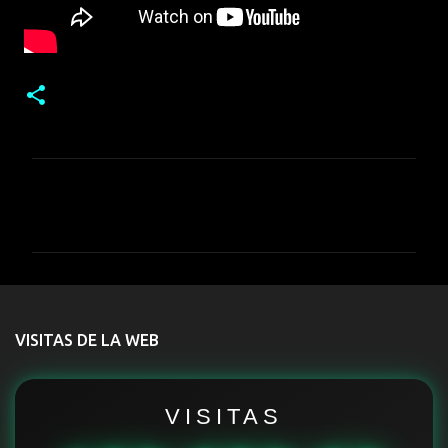
C
o
m
e
n
t
VISITAS DE LA WEB
a
r
i
VISITAS
o