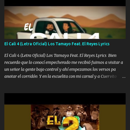
quiso, él tiempo sigue pasando y nunca te olvidaremos, aquí
seguiré esperando hasta volvernos a vernos El recuerdo que yo
tengo de mi mente no se va, en mi corazón me llevo lo mismo que
tu papá, a veces me pongo triste porque no puedo mirarte, mas se
que tu me escuchas porque tu eres mi gran ángel, El desespero me
llega para reunirme contigo, tu iluminas mi sendero por siempre
El Cali 4 (Letra Oficial) Los Tamayo Feat. El Reyes Lyrics
serás mi niño, del amor que yo te tengo es co...
El Cali 4 (Letra Oficial) Los Tamayo Feat. El Reyes Lyrics Bien
recuerdo que lo conocí empecherado me recibió fuimos a visitar a
un señor la gente bajo control y ahí empezamos los versos pa
anotar el corridón Y en la escuelita con mi carnal y a Cuervito
mandó a saludar la bergacera del Alamar pensó no llegó al final y
aquí se cumplen las reglas no secuestr0 no r0bar De La C giró la
orden nos comanda el doble P bien firmes con Alto PRIETO y la
camisa es color Verde y peleam0s la Bandera por todita a la ciudad
con los drones patrullando la Frontera De Tijuana Bulevares
Bellas Artes me ve en las blancas ya hace falta mi APA FLACO
verde se le extraña pa que sepan Aquí Pura GENTE DE LA RANA 🐸