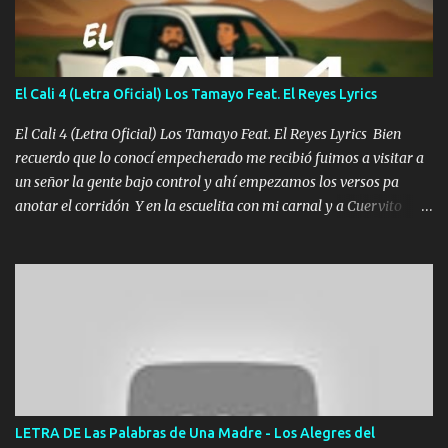
tranquilizando Tomense un buen trago Y así es como empezamos
los versos que voy cantando (Music) A vido alta y bajas La carreta
se atora Pero nunca le aflojamos Ya me han pasado cosas Y
aunque ustedes no sepan Pero la vida es muy corta Hay que
El Cali 4 (Letra Oficial) Los Tamayo Feat. El Reyes Lyrics
echarle chingazos Y seguir trabajando porque nada es...
El Cali 4 (Letra Oficial) Los Tamayo Feat. El Reyes Lyrics Bien
recuerdo que lo conocí empecherado me recibió fuimos a visitar a
un señor la gente bajo control y ahí empezamos los versos pa
anotar el corridón Y en la escuelita con mi carnal y a Cuervito
mandó a saludar la bergacera del Alamar pensó no llegó al final y
aquí se cumplen las reglas no secuestr0 no r0bar De La C giró la
orden nos comanda el doble P bien firmes con Alto PRIETO y la
camisa es color Verde y peleam0s la Bandera por todita a la ciudad
con los drones patrullando la Frontera De Tijuana Bulevares
Bellas Artes me ve en las blancas ya hace falta mi APA FLACO
verde se le extraña pa que sepan Aquí Pura GENTE DE LA RANA 🐸
POR CLAVE ES EL CALI 4 EN LA CIUDAD TIJUANA Música Al
tirante andamos mi carnal atento a cualquier necesidad no porque
LETRA DE Las Palabras de Una Madre - Los Alegres del
se ve limpio el camino nos confiamos al andar y nunca con la