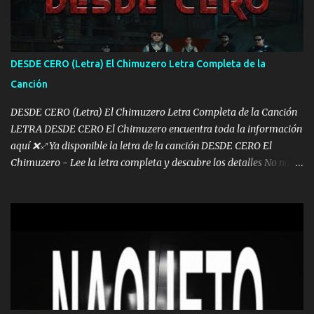
los lados aquel que no corre vuela no se me duerm voy chicoteado
Ya pasé varias hazañas ya tienen rato que me agarran el colmillo
de este León los estatales no sé esperaron Al tiro esta la PrimiZa
también la nueve que cargo al lado doy la mano al que su amigo y
DESDE CERO (Letra) El Chimuzero Letra Completa de la
al traicionero damos pa abajo Y No me paran aquí hay pa más
Canción
pues hay charola les voy a dar hasta topar pues no hay de otra...
DESDE CERO (Letra) El Chimuzero Letra Completa de la Canción
LETRA DESDE CERO El Chimuzero encuentra toda la información
aquí ❌♐ Ya disponible la letra de la canción DESDE CERO El
Chimuzero - Lee la letra completa y descubre los detalles No nací
en cuna de oro , Pero Andamos Firmes Buscando el Billete. Cómo
Vengo desde Cero Se que Solo Plata. No es lo Suficiente, Soy De
muy Pocos amigos los que están conmigo las Gracias por todo , Mi
Mesa será Compartida con los que Estuvieron Cuando estuve Solo.
❌ www.elnorteduro.com ❌ Yo No limito los Sueños , si no existe
Uno pues Hallamos Modos , Si me caigo me Levanto, Aprendo Del
Error Y me sacudo El Lodo ❌ www.elnorteduro.com ❌ El Dinero
No me falta Pero Tampoco me Estorba , Por Eso Manejo Todo