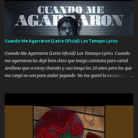
coronamos Se jala los marciales Y sus guitarras ya van sonando
Un gallardo me prendo Para agarrar el vuelo y la mente y
tranquilizando Tomense un buen trago Y así es como empezamos
los versos que voy cantando (Music) A vido alta y bajas La carreta
se atora Pero nunca le aflojamos Ya me han pasado cosas Y
aunque ustedes no sepan Pero la vida es muy corta Hay que
Cuando Me Agarraron (Letra Oficial) Los Tamayo Lyrics
echarle chingazos Y seguir trabajando porque nada es...
Cuando Me Agarraron (Letra Oficial) Los Tamayo Lyrics Cuando
me agarraron les dejé bien claro que traigo camiseta puro cartel
Arellano que si estoy chavalo y casi tengo los 20 años pero los que
me cargó no son para andar jugando No me gustó la escuela pero
las libretas para el otro lado las fuimos mandando Ya nos
difamaron y nos han tachado sigue la vieja guardia y sigue bien
firme el legado que si como me llamó varios ya se han preguntado
Yo Soy El De Las Pacas Sobrino Del Brazo Armad0 Con mi Glock
fajado y mi R terciado me van a ver allá por TJ para un licenciado
mando un abrazo andamos al cien Choritas también Música
Ando en la colonia bien acelerado traigo un M2 que nunca me ha
fallado para mi compadre mandó un fuerte abrazo también al