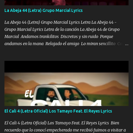
de este León los estatales no sé esperaron Al tiro esta la PrimiZa
también la nueve que cargo al lado doy la mano al que su amigo y
La Abeja 44 (Letra) Grupo Marcial Lyrics
al traicionero damos pa abajo Y No me paran aquí hay pa más
pues hay charola les voy a dar hasta topar pues no hay de otra...
La Abeja 44 (Letra) Grupo Marcial Lyrics Letra La Abeja 44 -
Grupo Marcial Lyrics Letra de la canción La Abeja 44 de Grupo
Marcial Andamos trankilitos Discretos y sin ruido Porque
andamos en la mana Relajado el amigo Lo miran sencillito Con
una Glock bien fajada Lo miran relajado La vida disfrutando Y la
gente siempre criticando Nos miran algo bueno Ya sera ropa,
diamante lo que me cuelgan en el cuello (Chorus) Y cuando
coronamos Se jala los marciales Y sus guitarras ya van sonando
Un gallardo me prendo Para agarrar el vuelo y la mente y
tranquilizando Tomense un buen trago Y así es como empezamos
los versos que voy cantando (Music) A vido alta y bajas La carreta
se atora Pero nunca le aflojamos Ya me han pasado cosas Y
aunque ustedes no sepan Pero la vida es muy corta Hay que
El Cali 4 (Letra Oficial) Los Tamayo Feat. El Reyes Lyrics
echarle chingazos Y seguir trabajando porque nada es...
El Cali 4 (Letra Oficial) Los Tamayo Feat. El Reyes Lyrics Bien
recuerdo que lo conocí empecherado me recibió fuimos a visitar a