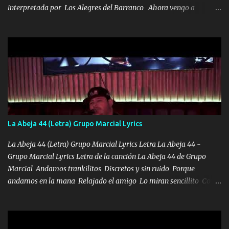
interpretada por Los Alegres del Barranco Ahora vengo a
visitarte, a tu txumba a saludarte, se que del cielo me vez y desde
halla has de cuidarme, son palabras de una madre, que lleva en el
viento a su hijo y aunque ahora ya este con Dios el destino así lo
quiso, él tiempo sigue pasando y nunca te olvidaremos, aquí
seguiré esperando hasta volvernos a vernos El recuerdo que yo
tengo de mi mente no se va, en mi corazón me llevo lo mismo que
tu papá, a veces me pongo triste porque no puedo mirarte, mas se
que tu me escuchas porque tu eres mi gran ángel, El desespero me
llega para reunirme contigo, tu iluminas mi sendero por siempre
La Abeja 44 (Letra) Grupo Marcial Lyrics
serás mi niño, del amor que yo te tengo es co...
La Abeja 44 (Letra) Grupo Marcial Lyrics Letra La Abeja 44 -
Grupo Marcial Lyrics Letra de la canción La Abeja 44 de Grupo
Marcial Andamos trankilitos Discretos y sin ruido Porque
andamos en la mana Relajado el amigo Lo miran sencillito Con
una Glock bien fajada Lo miran relajado La vida disfrutando Y la
gente siempre criticando Nos miran algo bueno Ya sera ropa,
diamante lo que me cuelgan en el cuello (Chorus) Y cuando