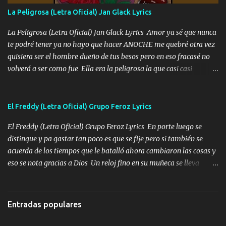
Especial sabe que lo apreciamos En los mejores antros me verán
La Peligrosa (Letra Oficial) Jan Glack Lyrics
tomando con mujeres hermosas y botellas destapando siempre
bien cuidado bien atrabancado y a los que me conocen ya saben de
La Peligrosa (Letra Oficial) Jan Glack Lyrics Amor ya sé que nunca
lo que hablo Entre lob...
te podré tener ya no hayo que hacer ANOCHE me quebré otra vez
quisiera ser el hombre dueño de tus besos pero en eso fracasé no
volverá a ser como fue Ella era la peligrosa la que casi casi
convertí en mi esposa la que no importaba si llegaba tarde se
ponía contenta con un par de rosas Y aunque pasen cien años cien
años solo pienso en ti mami no me crees se que no me crees
El Freddy (Letra Oficial) Grupo Feroz Lyrics
Música Amar me duele estoy rodeado de mujeres pero solo
El Freddy (Letra Oficial) Grupo Feroz Lyrics En porte luego se
quieren billetes y yo que solo ocupo verte Recuerdo echábamos
distingue y pa gastar tan poco es que se fije pero si también se
pasión en la troca tus labios besándome yo quitándote la ropa no
acuerda de los tiempos que le batalló ahora cambiaron las cosas y
quiero que sea nunca con otra yo quiero llevarte a la Luna y si
eso se nota gracias a Dios Un reloj fino en su muñeca se lleva
quieres en ese momento te pido que seas mi esposa Chingada
varios juntos esa pieza de repente modo fresa y por Egipto lo van
madre no quiero dejar de tenerte no ayuda la p'uta loquera y al
a ver llega cena y hace escala por París lo ven con su mujer Y no
chile quisiera ser menos de ti dependiente la pinche tristeza me
crean que es mansito tiene carácter el amigo pero si lo tratan
encierra princesa tu sabes que nunca saldras de mi mente Ella era
Entradas populares
también te sabe tratar y Freddy escuchó que lo han de llamar
la peligro...
Música Con sus compadres al tirante si se ofrece ya sabe a quién