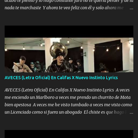
acabó te pienso y lo hago constante juro no te quería perder y de la
ha rajado pal Chinchillas un saludo y para un amigo que está en
nada te marchaste Y ahora te veo feliz con él y solo ahora me
Peñasco Me fajó una Glock al cinto y de Louis Vuitton son mis
quedé yo y la luna cantamos y por ti nos embriagamos' Quién
zapatos mi es...
sabe que será de mí si contigo fue muy feliz a lo mejor no lloro
pero muy en el fondo te adoro' Música Me muero por ir a buscarte
pero eso ya no va a pasar me perderé en la soledad Porque me
mirabas bonito si yo no fui el final feliz el final fue triste pa mí Y
duele no tenerte aquí sabiendo que moría por ti yo y la luna
cantamos y por ti nos embriagamos Quién sabe qué será de mí si
contigo fui muy feliz a lo mejor no lloró pero muy en el fondo te
adoro
AVECES (Letra Oficial) En Califas X Nuevo Instinto Lyrics
AVECES (Letra Oficial) En Califas X Nuevo Instinto Lyrics A veces
me enciendo un Marlboro a veces me prendo un churrito de Mota
bien apestosa A veces me he visto tumbado a veces me visto como
un Licenciado como si fuera un abogado El chiste es que hago lo
que quiero pues así soy me mandó yo tengo el control a todos yo
les paro el dedo soy hocicon un malcriado un malandrón Que Les
importa no saben nada falsas las risas las que me miran hay gente