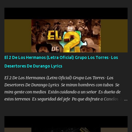
Pero aunque lo intentara nunca iba a cambiar Y no estaba viendo
Que al frente tenía la respuesta Ahora ya lo entiendo Pero habrán
algunas que no lo entiendan Porque ahora soy su pesadilla, lo sé
Soy yo la octava maravilla, no lo niegues Tengo de rodillas a otras
cien Y por más que quieran no me detienen Soy yo la mente que
más brilla, lo ves Pa' mi la vida es tan sencilla No lo entenderías en
tu vida, y está bien Porque lo que tengo nadie lo tiene Una me está
escribiendo y la otra me va a llamar Quiere que vaya a verla y que
El 2 De Los Hermanos (Letra Oficial) Grupo Los Torres · Los
la invite a cenar Otras más me están pidiendo que las saque a
Desertores De Durango Lyrics
bailar Pero es que tengo un par de conciertos más que llenar Se
mueven solo por el interés P...
El 2 De Los Hermanos (Letra Oficial) Grupo Los Torres · Los
Desertores De Durango Lyrics Se miran hombres con tubos Se
mira gente con medios Están cuidando a un señor Es dueño de
estos terrenos Es seguridad del jefe Pa que disfrute a Canelos Es
el DOS de los HERMANOS un cerebro 🧠 inteligente junto con su
hermano el TRES blindado el Estado tiene andan ESPERANDO al
UNO QUE PRONTO ESTARÁ PRESENTE Que no falten las bucanas
ni tampoco las mujeres porque es platica de grandes por eso hay