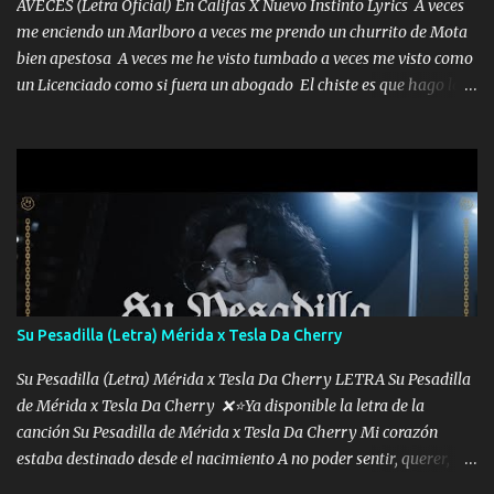
AVECES (Letra Oficial) En Califas X Nuevo Instinto Lyrics A veces
me enciendo un Marlboro a veces me prendo un churrito de Mota
bien apestosa A veces me he visto tumbado a veces me visto como
un Licenciado como si fuera un abogado El chiste es que hago lo
que quiero pues así soy me mandó yo tengo el control a todos yo
les paro el dedo soy hocicon un malcriado un malandrón Que Les
importa no saben nada falsas las risas las que me miran hay gente
corriente no quieren verte subir de level trucha mis plebes Música
A veces me pongo un sombrero a veces me ven la cachucha de lado
con la mirada siempre en alto A veces me fajó una super o a veces
me fajó una Glock siempre armado todas las generaciones yo
traigo El chiste es que hago lo que quiero pues así soy me mandó
yo tengo el control a todos yo les paro el dedo soy hocicon un
Su Pesadilla (Letra) Mérida x Tesla Da Cherry
malcriado un malandrón Que Les importa no saben nada falsas
las risas las que me miran hay gente corriente no quieren ve...
Su Pesadilla (Letra) Mérida x Tesla Da Cherry LETRA Su Pesadilla
de Mérida x Tesla Da Cherry ❌⭐Ya disponible la letra de la
canción Su Pesadilla de Mérida x Tesla Da Cherry Mi corazón
estaba destinado desde el nacimiento A no poder sentir, querer,
confiar y amar Soñaba con llegar a ser como uno más del resto