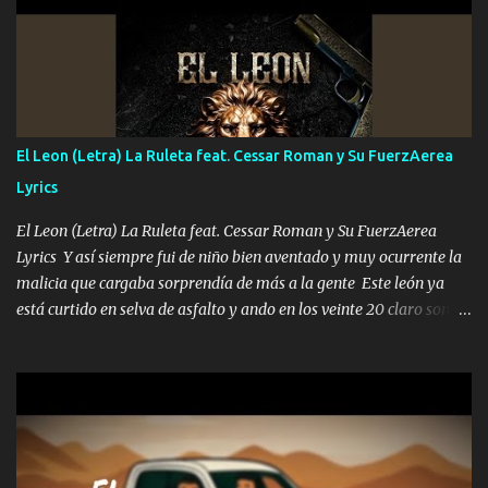
corriente no quieren verte subir de level trucha mis plebes Música
A veces me pongo un sombrero a veces me ven la cachucha de lado
con la mirada siempre en alto A veces me fajó una super o a veces
me fajó una Glock siempre armado todas las generaciones yo
traigo El chiste es que hago lo que quiero pues así soy me mandó
yo tengo el control a todos yo les paro el dedo soy hocicon un
El Leon (Letra) La Ruleta feat. Cessar Roman y Su FuerzAerea
malcriado un malandrón Que Les importa no saben nada falsas
Lyrics
las risas las que me miran hay gente corriente no quieren ve...
El Leon (Letra) La Ruleta feat. Cessar Roman y Su FuerzAerea
Lyrics Y así siempre fui de niño bien aventado y muy ocurrente la
malicia que cargaba sorprendía de más a la gente Este león ya
está curtido en selva de asfalto y ando en los veinte 20 claro son
mis años Leon mi clave por si hay pendiente Tranquilo me la
navego ando en lo mío sin ni un pendiente si hay problemas lo
arreglamos padrino yo brincó en caliente Y No me paran aquí hay
pa más pues hay charola les voy a dar hasta topar pues no hay de
otra Música Surcando bien mi camino voy por mi línea no veo a
los lados aquel que no corre vuela no se me duerm voy chicoteado