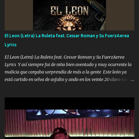
que estar alegres doy las instrucciones para atender los deberes
Música Si es que salta algún problema de confianza tengo gente
ahí está el Hombre Cuarenta y también Pariente 7 arreglan
cualquier problema no más es cuestión que ordené NOS HACE
FALTA UN HERMANO DE CLAVE ERA EL 24 SIEMPRE FUE UN
El Leon (Letra) La Ruleta feat. Cessar Roman y Su FuerzAerea
HOMBRE VALIENTE POR ALGO M'URIÓ PELEAND0 SIEMPRE
Lyrics
VIO POR LA FAMILIA PARA QUE SIGA EL LEGADO Es el DOS de
los HERMANOS un cerebro inteligente y com...
El Leon (Letra) La Ruleta feat. Cessar Roman y Su FuerzAerea
Lyrics Y así siempre fui de niño bien aventado y muy ocurrente la
malicia que cargaba sorprendía de más a la gente Este león ya
está curtido en selva de asfalto y ando en los veinte 20 claro son
mis años Leon mi clave por si hay pendiente Tranquilo me la
navego ando en lo mío sin ni un pendiente si hay problemas lo
arreglamos padrino yo brincó en caliente Y No me paran aquí hay
pa más pues hay charola les voy a dar hasta topar pues no hay de
otra Música Surcando bien mi camino voy por mi línea no veo a
los lados aquel que no corre vuela no se me duerm voy chicoteado
Ya pasé varias hazañas ya tienen rato que me agarran el colmillo