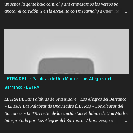
un señor la gente bajo control y ahí empezamos los versos pa
anotar el corridón Y en la escuelita con mi carnal y a Cuervito
mandó a saludar la bergacera del Alamar pensó no llegó al final y
aquí se cumplen las reglas no secuestr0 no r0bar De La C giró la
orden nos comanda el doble P bien firmes con Alto PRIETO y la
camisa es color Verde y peleam0s la Bandera por todita a la ciudad
con los drones patrullando la Frontera De Tijuana Bulevares
Bellas Artes me ve en las blancas ya hace falta mi APA FLACO
verde se le extraña pa que sepan Aquí Pura GENTE DE LA RANA 🐸
POR CLAVE ES EL CALI 4 EN LA CIUDAD TIJUANA Música Al
tirante andamos mi carnal atento a cualquier necesidad no porque
LETRA DE Las Palabras de Una Madre - Los Alegres del
se ve limpio el camino nos confiamos al andar y nunca con la
Barranco - LETRA
misma piedra me vuelvo a tropezar Cuando ando de enamorado
en corto me tiró a per...
LETRA DE Las Palabras de Una Madre - Los Alegres del Barranco
- LETRA Las Palabras de Una Madre (LETRA) - Los Alegres del
Barranco - LETRA Letra de la canción Las Palabras de Una Madre
interpretada por Los Alegres del Barranco Ahora vengo a
visitarte, a tu txumba a saludarte, se que del cielo me vez y desde