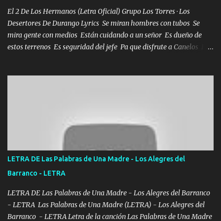
en corto me tiró a per...
El 2 De Los Hermanos (Letra Oficial) Grupo Los Torres · Los
Desertores De Durango Lyrics Se miran hombres con tubos Se
mira gente con medios Están cuidando a un señor Es dueño de
estos terrenos Es seguridad del jefe Pa que disfrute a Canelos Es
el DOS de los HERMANOS un cerebro 🧠 inteligente junto con su
hermano el TRES blindado el Estado tiene andan ESPERANDO al
UNO QUE PRONTO ESTARÁ PRESENTE Que no falten las bucanas
ni tampoco las mujeres porque es platica de grandes por eso hay
que estar alegres doy las instrucciones para atender los deberes
Música Si es que salta algún problema de confianza tengo gente
ahí está el Hombre Cuarenta y también Pariente 7 arreglan
cualquier problema no más es cuestión que ordené NOS HACE
FALTA UN HERMANO DE CLAVE ERA EL 24 SIEMPRE FUE UN
LETRA DE Las Palabras de Una Madre - Los Alegres del
HOMBRE VALIENTE POR ALGO M'URIÓ PELEAND0 SIEMPRE
Barranco - LETRA
VIO POR LA FAMILIA PARA QUE SIGA EL LEGADO Es el DOS de
los HERMANOS un cerebro inteligente y com...
LETRA DE Las Palabras de Una Madre - Los Alegres del Barranco
- LETRA Las Palabras de Una Madre (LETRA) - Los Alegres del
Barranco - LETRA Letra de la canción Las Palabras de Una Madre