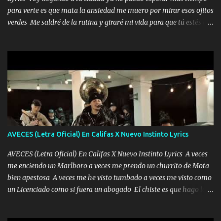
para verte es que mata la ansiedad me muero por mirar esos ojitos
verdes Me saldré de la rutina y giraré mi vida para que tú estés en
ella como debe ser Yo sé que eres conocida que varios te tiran pero
no merecen y dile ya a tus amigas que no te presenten con más
pequeñeces Aquí estoy no dejaré que se te acerquen nadie porque
solo yo tendre el candado 🔒 del amor ❤️ Música Mil y un besos
para dar ya estando en tu ciudad no habrá quien lo detenga si las
copas van de más vayamos a un lugar y cerremos las puertas
Entre alcohol y besos se va incrementado el Fuego en esa
habitación ya no mires más el reloj Única por donde vas me curas
tú mi mal moviendo tu silueta no hay otra que te sea igual te ves
AVECES (Letra Oficial) En Califas X Nuevo Instinto Lyrics
tan especial por eso es que me tientas Aquí estoy no dejaré que se
te acerque nadie porque solo yo tendre el candado 🔒 del a...
AVECES (Letra Oficial) En Califas X Nuevo Instinto Lyrics A veces
me enciendo un Marlboro a veces me prendo un churrito de Mota
bien apestosa A veces me he visto tumbado a veces me visto como
un Licenciado como si fuera un abogado El chiste es que hago lo
que quiero pues así soy me mandó yo tengo el control a todos yo
les paro el dedo soy hocicon un malcriado un malandrón Que Les