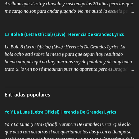
Arellano que si estoy chavalo y casi tengo los 20 años pero los que
me cargó no son para andar jugando No me gustó la escuela pero
las libretas para el otro lado las fuimos mandando Ya nos
difamaron y nos han tachado sigue la vieja guardia y sigue bien
firme el legado que si como me llamó varios ya se han preguntado
La Bola 8 (Letra Oficial) (Live) · Herencia De Grandes Lyrics
Yo Soy El De Las Pacas Sobrino Del Brazo Armad0 Con mi Glock
La Bola 8 (Letra Oficial) (Live) · Herencia De Grandes Lyrics La
fajado y mi R terciado me van a ver allá por TJ para un licenciado
bola ocho está sobre la mesa y para que sepan hay resultado
mando un abrazo andamos al cien Choritas también Música
bueno porque aquí no hay mermas soy de palabra y de muy buen
Ando en la colonia bien acelerado traigo un M2 que nunca me ha
trato Si lo ven no sé imaginan pues no aparenta pero es Bragado a
fallado para mi compadre mandó un fuerte abrazo también al
cualquiera lo saluda que dice mi toro como ha estado No soy de
Especial sabe que lo apreciamos En los mejores antros me verán
muchos amigos los que yo tengo ya están contados mi familia es
tomando con mujeres hermosas y botellas destapando siempre
lo primero que cualquier cosa es un gran regalo Siempre me van a
bien cuidado bien atrabancado y a los que me conocen ya saben de
Entradas populares
ver solo más no ando solo ai ta el aparato con cargador extendido
lo que hablo Entre lob...
para lucirlo yo aquí lo calmo Y mis collares me dan protección me
Yo Y La Luna (Letra Oficial) Herencia De Grandes Lyrics
cuidan los santos y mi Dios cada día con mas ganas le doy todo
por un futuro mejor Música Empecé desde los trece y hasta la
Yo Y La Luna (Letra Oficial) Herencia De Grandes Lyrics Qué es lo
fecha aún sigo vigente no soy manchado soy bueno pero si me
que pasó con nosotros si nos queríamos los dos y con el tiempo se
alteró de repente Mi carnal Abel aun lado ni uno con el otro no se