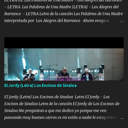
LETRA DE Las Palabras de Una Madre - Los Alegres del Barranco
- LETRA Las Palabras de Una Madre (LETRA) - Los Alegres del
Barranco - LETRA Letra de la canción Las Palabras de Una Madre
interpretada por Los Alegres del Barranco Ahora vengo a
visitarte, a tu txumba a saludarte, se que del cielo me vez y desde
halla has de cuidarme, son palabras de una madre, que lleva en el
viento a su hijo y aunque ahora ya este con Dios el destino así lo
quiso, él tiempo sigue pasando y nunca te olvidaremos, aquí
seguiré esperando hasta volvernos a vernos El recuerdo que yo
tengo de mi mente no se va, en mi corazón me llevo lo mismo que
tu papá, a veces me pongo triste porque no puedo mirarte, mas se
que tu me escuchas porque tu eres mi gran ángel, El desespero me
llega para reunirme contigo, tu iluminas mi sendero por siempre
El Jordy (Letra) Los Encinos de Sinaloa
serás mi niño, del amor que yo te tengo es co...
El Jordy (Letra) Los Encinos de Sinaloa Letra El Jordy - Los
Encinos de Sinaloa Letra de la canción El Jordy de Los Encinos de
Sinaloa Me preguntan a que me dedico yo porque me ven
paseando muy buenos carros es mi estilo a nadie le estoy robando
discretamente cumplo yo bien mi trabajo De Tijuana a los rumbos