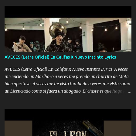
sabe que será de mí si contigo fue muy feliz a lo mejor no lloro
pero muy en el fondo te adoro' Música Me muero por ir a buscarte
pero eso ya no va a pasar me perderé en la soledad Porque me
mirabas bonito si yo no fui el final feliz el final fue triste pa mí Y
duele no tenerte aquí sabiendo que moría por ti yo y la luna
cantamos y por ti nos embriagamos Quién sabe qué será de mí si
contigo fui muy feliz a lo mejor no lloró pero muy en el fondo te
adoro
AVECES (Letra Oficial) En Califas X Nuevo Instinto Lyrics
AVECES (Letra Oficial) En Califas X Nuevo Instinto Lyrics A veces
me enciendo un Marlboro a veces me prendo un churrito de Mota
bien apestosa A veces me he visto tumbado a veces me visto como
un Licenciado como si fuera un abogado El chiste es que hago lo
que quiero pues así soy me mandó yo tengo el control a todos yo
les paro el dedo soy hocicon un malcriado un malandrón Que Les
importa no saben nada falsas las risas las que me miran hay gente
corriente no quieren verte subir de level trucha mis plebes Música
A veces me pongo un sombrero a veces me ven la cachucha de lado
con la mirada siempre en alto A veces me fajó una super o a veces