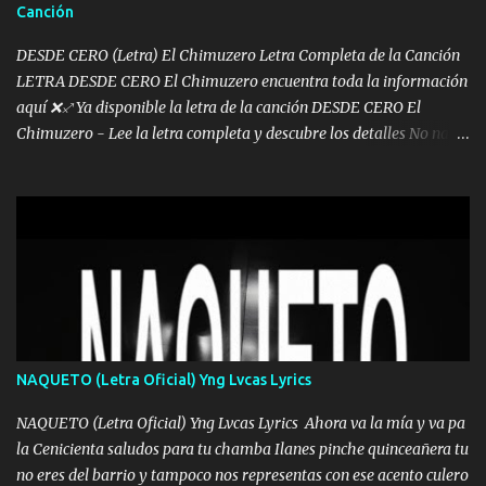
Canción
pues hay charola les voy a dar hasta topar pues no hay de otra...
DESDE CERO (Letra) El Chimuzero Letra Completa de la Canción
LETRA DESDE CERO El Chimuzero encuentra toda la información
aquí ❌♐ Ya disponible la letra de la canción DESDE CERO El
Chimuzero - Lee la letra completa y descubre los detalles No nací
en cuna de oro , Pero Andamos Firmes Buscando el Billete. Cómo
Vengo desde Cero Se que Solo Plata. No es lo Suficiente, Soy De
muy Pocos amigos los que están conmigo las Gracias por todo , Mi
Mesa será Compartida con los que Estuvieron Cuando estuve Solo.
❌ www.elnorteduro.com ❌ Yo No limito los Sueños , si no existe
Uno pues Hallamos Modos , Si me caigo me Levanto, Aprendo Del
Error Y me sacudo El Lodo ❌ www.elnorteduro.com ❌ El Dinero
No me falta Pero Tampoco me Estorba , Por Eso Manejo Todo
Bien Regido Por mis Normas . Aquí no Se Sufre de Ego vengo Desde
NAQUETO (Letra Oficial) Yng Lvcas Lyrics
Abajo y me costó subir Fue Con Trabajo Y Esfuerzo, Nada es
Regalado Me Super Invertir A Mí lado Una Princesa que A pesar de
NAQUETO (Letra Oficial) Yng Lvcas Lyrics Ahora va la mía y va pa
Todo Siempre a estado ahí . Hecho pa...
la Cenicienta saludos para tu chamba Ilanes pinche quinceañera tu
no eres del barrio y tampoco nos representas con ese acento culero