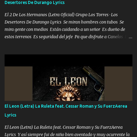
Desertores De Durango Lyrics
bailar Pero es que tengo un par de conciertos más que llenar Se
mueven solo por el interés P...
El 2 De Los Hermanos (Letra Oficial) Grupo Los Torres · Los
Desertores De Durango Lyrics Se miran hombres con tubos Se
mira gente con medios Están cuidando a un señor Es dueño de
estos terrenos Es seguridad del jefe Pa que disfrute a Canelos Es
el DOS de los HERMANOS un cerebro 🧠 inteligente junto con su
hermano el TRES blindado el Estado tiene andan ESPERANDO al
UNO QUE PRONTO ESTARÁ PRESENTE Que no falten las bucanas
ni tampoco las mujeres porque es platica de grandes por eso hay
que estar alegres doy las instrucciones para atender los deberes
Música Si es que salta algún problema de confianza tengo gente
ahí está el Hombre Cuarenta y también Pariente 7 arreglan
cualquier problema no más es cuestión que ordené NOS HACE
FALTA UN HERMANO DE CLAVE ERA EL 24 SIEMPRE FUE UN
El Leon (Letra) La Ruleta feat. Cessar Roman y Su FuerzAerea
HOMBRE VALIENTE POR ALGO M'URIÓ PELEAND0 SIEMPRE
Lyrics
VIO POR LA FAMILIA PARA QUE SIGA EL LEGADO Es el DOS de
los HERMANOS un cerebro inteligente y com...
El Leon (Letra) La Ruleta feat. Cessar Roman y Su FuerzAerea
Lyrics Y así siempre fui de niño bien aventado y muy ocurrente la