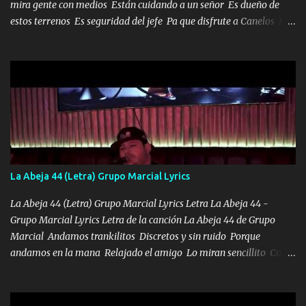
mira gente con medios Están cuidando a un señor Es dueño de
estos terrenos Es seguridad del jefe Pa que disfrute a Canelos Es
el DOS de los HERMANOS un cerebro 🧠 inteligente junto con su
hermano el TRES blindado el Estado tiene andan ESPERANDO al
UNO QUE PRONTO ESTARÁ PRESENTE Que no falten las bucanas
ni tampoco las mujeres porque es platica de grandes por eso hay
que estar alegres doy las instrucciones para atender los deberes
Música Si es que salta algún problema de confianza tengo gente
ahí está el Hombre Cuarenta y también Pariente 7 arreglan
cualquier problema no más es cuestión que ordené NOS HACE
FALTA UN HERMANO DE CLAVE ERA EL 24 SIEMPRE FUE UN
La Abeja 44 (Letra) Grupo Marcial Lyrics
HOMBRE VALIENTE POR ALGO M'URIÓ PELEAND0 SIEMPRE
VIO POR LA FAMILIA PARA QUE SIGA EL LEGADO Es el DOS de
La Abeja 44 (Letra) Grupo Marcial Lyrics Letra La Abeja 44 -
los HERMANOS un cerebro inteligente y com...
Grupo Marcial Lyrics Letra de la canción La Abeja 44 de Grupo
Marcial Andamos trankilitos Discretos y sin ruido Porque
andamos en la mana Relajado el amigo Lo miran sencillito Con
una Glock bien fajada Lo miran relajado La vida disfrutando Y la
gente siempre criticando Nos miran algo bueno Ya sera ropa,
diamante lo que me cuelgan en el cuello (Chorus) Y cuando