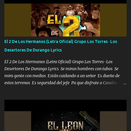
estándares 110 mil records de pistas no me falta mucho para
verme en las revistas Ya pasé Italia Japón Madrid Milán y también
Francia ropa de 100.000 bolas Louis vuitton es mi fragancia
repleta de presidentes la bolsa estoy en mi pic si no se han dado
cuenta chequeen gráficas del kitch
El 2 De Los Hermanos (Letra Oficial) Grupo Los Torres · Los
Desertores De Durango Lyrics
El 2 De Los Hermanos (Letra Oficial) Grupo Los Torres · Los
Desertores De Durango Lyrics Se miran hombres con tubos Se
mira gente con medios Están cuidando a un señor Es dueño de
estos terrenos Es seguridad del jefe Pa que disfrute a Canelos Es
el DOS de los HERMANOS un cerebro 🧠 inteligente junto con su
hermano el TRES blindado el Estado tiene andan ESPERANDO al
UNO QUE PRONTO ESTARÁ PRESENTE Que no falten las bucanas
ni tampoco las mujeres porque es platica de grandes por eso hay
que estar alegres doy las instrucciones para atender los deberes
Música Si es que salta algún problema de confianza tengo gente