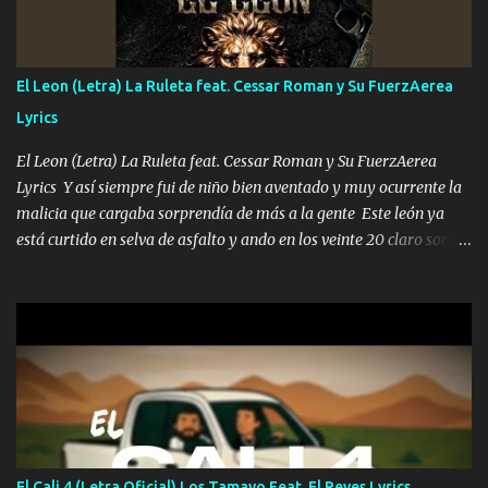
me fajó una Glock siempre armado todas las generaciones yo
traigo El chiste es que hago lo que quiero pues así soy me mandó
yo tengo el control a todos yo les paro el dedo soy hocicon un
El Leon (Letra) La Ruleta feat. Cessar Roman y Su FuerzAerea
malcriado un malandrón Que Les importa no saben nada falsas
Lyrics
las risas las que me miran hay gente corriente no quieren ve...
El Leon (Letra) La Ruleta feat. Cessar Roman y Su FuerzAerea
Lyrics Y así siempre fui de niño bien aventado y muy ocurrente la
malicia que cargaba sorprendía de más a la gente Este león ya
está curtido en selva de asfalto y ando en los veinte 20 claro son
mis años Leon mi clave por si hay pendiente Tranquilo me la
navego ando en lo mío sin ni un pendiente si hay problemas lo
arreglamos padrino yo brincó en caliente Y No me paran aquí hay
pa más pues hay charola les voy a dar hasta topar pues no hay de
otra Música Surcando bien mi camino voy por mi línea no veo a
los lados aquel que no corre vuela no se me duerm voy chicoteado
Ya pasé varias hazañas ya tienen rato que me agarran el colmillo
de este León los estatales no sé esperaron Al tiro esta la PrimiZa
también la nueve que cargo al lado doy la mano al que su amigo y
El Cali 4 (Letra Oficial) Los Tamayo Feat. El Reyes Lyrics