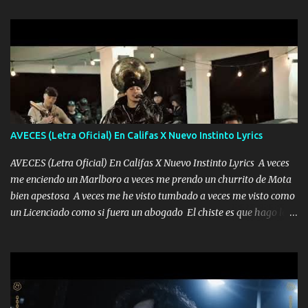
AVECES (Letra Oficial) En Califas X Nuevo Instinto Lyrics
AVECES (Letra Oficial) En Califas X Nuevo Instinto Lyrics A veces
me enciendo un Marlboro a veces me prendo un churrito de Mota
bien apestosa A veces me he visto tumbado a veces me visto como
un Licenciado como si fuera un abogado El chiste es que hago lo
que quiero pues así soy me mandó yo tengo el control a todos yo
les paro el dedo soy hocicon un malcriado un malandrón Que Les
importa no saben nada falsas las risas las que me miran hay gente
corriente no quieren verte subir de level trucha mis plebes Música
A veces me pongo un sombrero a veces me ven la cachucha de lado