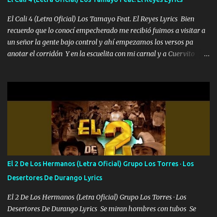
al traicionero damos pa abajo Y No me paran aquí hay pa más
pues hay charola les voy a dar hasta topar pues no hay de otra...
El Cali 4 (Letra Oficial) Los Tamayo Feat. El Reyes Lyrics Bien
recuerdo que lo conocí empecherado me recibió fuimos a visitar a
un señor la gente bajo control y ahí empezamos los versos pa
anotar el corridón Y en la escuelita con mi carnal y a Cuervito
mandó a saludar la bergacera del Alamar pensó no llegó al final y
aquí se cumplen las reglas no secuestr0 no r0bar De La C giró la
orden nos comanda el doble P bien firmes con Alto PRIETO y la
camisa es color Verde y peleam0s la Bandera por todita a la ciudad
con los drones patrullando la Frontera De Tijuana Bulevares
Bellas Artes me ve en las blancas ya hace falta mi APA FLACO
verde se le extraña pa que sepan Aquí Pura GENTE DE LA RANA 🐸
POR CLAVE ES EL CALI 4 EN LA CIUDAD TIJUANA Música Al
tirante andamos mi carnal atento a cualquier necesidad no porque
El 2 De Los Hermanos (Letra Oficial) Grupo Los Torres · Los
se ve limpio el camino nos confiamos al andar y nunca con la
Desertores De Durango Lyrics
misma piedra me vuelvo a tropezar Cuando ando de enamorado
en corto me tiró a per...
El 2 De Los Hermanos (Letra Oficial) Grupo Los Torres · Los
Desertores De Durango Lyrics Se miran hombres con tubos Se