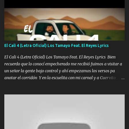
diamante lo que me cuelgan en el cuello (Chorus) Y cuando
coronamos Se jala los marciales Y sus guitarras ya van sonando
Un gallardo me prendo Para agarrar el vuelo y la mente y
tranquilizando Tomense un buen trago Y así es como empezamos
los versos que voy cantando (Music) A vido alta y bajas La carreta
se atora Pero nunca le aflojamos Ya me han pasado cosas Y
aunque ustedes no sepan Pero la vida es muy corta Hay que
El Cali 4 (Letra Oficial) Los Tamayo Feat. El Reyes Lyrics
echarle chingazos Y seguir trabajando porque nada es...
El Cali 4 (Letra Oficial) Los Tamayo Feat. El Reyes Lyrics Bien
recuerdo que lo conocí empecherado me recibió fuimos a visitar a
un señor la gente bajo control y ahí empezamos los versos pa
anotar el corridón Y en la escuelita con mi carnal y a Cuervito
mandó a saludar la bergacera del Alamar pensó no llegó al final y
aquí se cumplen las reglas no secuestr0 no r0bar De La C giró la
orden nos comanda el doble P bien firmes con Alto PRIETO y la
camisa es color Verde y peleam0s la Bandera por todita a la ciudad
con los drones patrullando la Frontera De Tijuana Bulevares
Bellas Artes me ve en las blancas ya hace falta mi APA FLACO
verde se le extraña pa que sepan Aquí Pura GENTE DE LA RANA 🐸