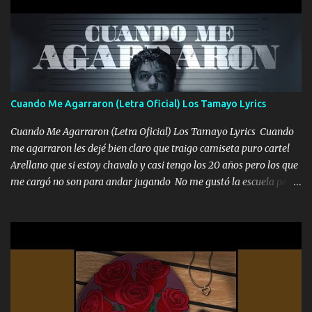
coronamos Se jala los marciales Y sus guitarras ya van sonando
Un gallardo me prendo Para agarrar el vuelo y la mente y
tranquilizando Tomense un buen trago Y así es como empezamos
los versos que voy cantando (Music) A vido alta y bajas La carreta
se atora Pero nunca le aflojamos Ya me han pasado cosas Y
aunque ustedes no sepan Pero la vida es muy corta Hay que
Cuando Me Agarraron (Letra Oficial) Los Tamayo Lyrics
echarle chingazos Y seguir trabajando porque nada es...
Cuando Me Agarraron (Letra Oficial) Los Tamayo Lyrics Cuando
me agarraron les dejé bien claro que traigo camiseta puro cartel
Arellano que si estoy chavalo y casi tengo los 20 años pero los que
me cargó no son para andar jugando No me gustó la escuela pero
las libretas para el otro lado las fuimos mandando Ya nos
difamaron y nos han tachado sigue la vieja guardia y sigue bien
firme el legado que si como me llamó varios ya se han preguntado
Yo Soy El De Las Pacas Sobrino Del Brazo Armad0 Con mi Glock
fajado y mi R terciado me van a ver allá por TJ para un licenciado
mando un abrazo andamos al cien Choritas también Música
Ando en la colonia bien acelerado traigo un M2 que nunca me ha