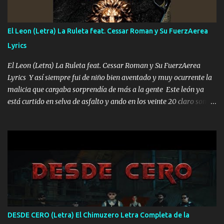
ahí está el Hombre Cuarenta y también Pariente 7 arreglan
cualquier problema no más es cuestión que ordené NOS HACE
FALTA UN HERMANO DE CLAVE ERA EL 24 SIEMPRE FUE UN
El Leon (Letra) La Ruleta feat. Cessar Roman y Su FuerzAerea
HOMBRE VALIENTE POR ALGO M'URIÓ PELEAND0 SIEMPRE
Lyrics
VIO POR LA FAMILIA PARA QUE SIGA EL LEGADO Es el DOS de
los HERMANOS un cerebro inteligente y com...
El Leon (Letra) La Ruleta feat. Cessar Roman y Su FuerzAerea
Lyrics Y así siempre fui de niño bien aventado y muy ocurrente la
malicia que cargaba sorprendía de más a la gente Este león ya
está curtido en selva de asfalto y ando en los veinte 20 claro son
mis años Leon mi clave por si hay pendiente Tranquilo me la
navego ando en lo mío sin ni un pendiente si hay problemas lo
arreglamos padrino yo brincó en caliente Y No me paran aquí hay
pa más pues hay charola les voy a dar hasta topar pues no hay de
otra Música Surcando bien mi camino voy por mi línea no veo a
los lados aquel que no corre vuela no se me duerm voy chicoteado
Ya pasé varias hazañas ya tienen rato que me agarran el colmillo
de este León los estatales no sé esperaron Al tiro esta la PrimiZa
también la nueve que cargo al lado doy la mano al que su amigo y
DESDE CERO (Letra) El Chimuzero Letra Completa de la
al traicionero damos pa abajo Y No me paran aquí hay pa más