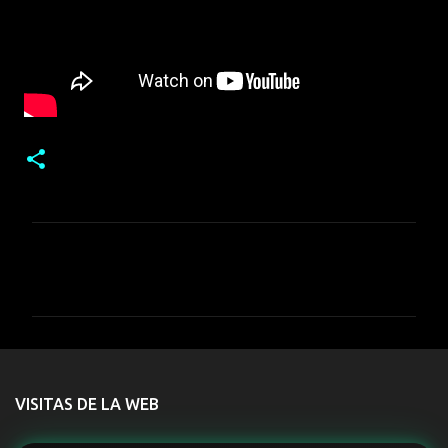
C
o
m
e
n
t
VISITAS DE LA WEB
a