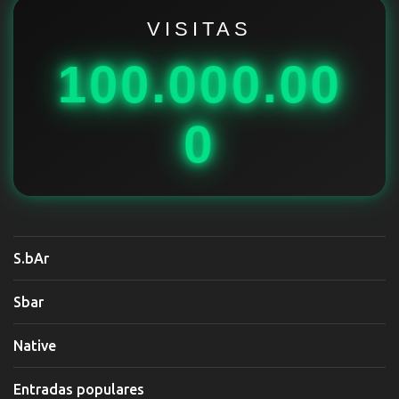
r
i
VISITAS
o
100.000.00
s
0
S.bAr
Sbar
Native
Entradas populares