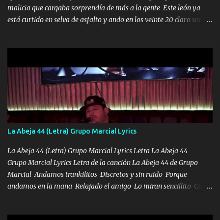
malicia que cargaba sorprendía de más a la gente Este león ya
está curtido en selva de asfalto y ando en los veinte 20 claro son
mis años Leon mi clave por si hay pendiente Tranquilo me la
navego ando en lo mío sin ni un pendiente si hay problemas lo
arreglamos padrino yo brincó en caliente Y No me paran aquí hay
pa más pues hay charola les voy a dar hasta topar pues no hay de
otra Música Surcando bien mi camino voy por mi línea no veo a
los lados aquel que no corre vuela no se me duerm voy chicoteado
Ya pasé varias hazañas ya tienen rato que me agarran el colmillo
de este León los estatales no sé esperaron Al tiro esta la PrimiZa
también la nueve que cargo al lado doy la mano al que su amigo y
La Abeja 44 (Letra) Grupo Marcial Lyrics
al traicionero damos pa abajo Y No me paran aquí hay pa más
pues hay charola les voy a dar hasta topar pues no hay de otra...
La Abeja 44 (Letra) Grupo Marcial Lyrics Letra La Abeja 44 -
Grupo Marcial Lyrics Letra de la canción La Abeja 44 de Grupo
Marcial Andamos trankilitos Discretos y sin ruido Porque
andamos en la mana Relajado el amigo Lo miran sencillito Con
una Glock bien fajada Lo miran relajado La vida disfrutando Y la
gente siempre criticando Nos miran algo bueno Ya sera ropa,