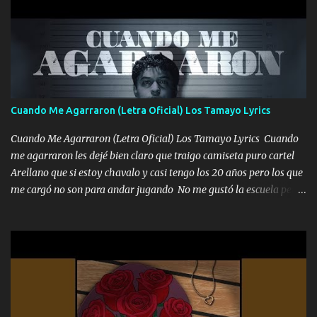
pero muy en el fondo te adoro' Música Me muero por ir a buscarte
pero eso ya no va a pasar me perderé en la soledad Porque me
mirabas bonito si yo no fui el final feliz el final fue triste pa mí Y
duele no tenerte aquí sabiendo que moría por ti yo y la luna
cantamos y por ti nos embriagamos Quién sabe qué será de mí si
contigo fui muy feliz a lo mejor no lloró pero muy en el fondo te
adoro
Cuando Me Agarraron (Letra Oficial) Los Tamayo Lyrics
Cuando Me Agarraron (Letra Oficial) Los Tamayo Lyrics Cuando
me agarraron les dejé bien claro que traigo camiseta puro cartel
Arellano que si estoy chavalo y casi tengo los 20 años pero los que
me cargó no son para andar jugando No me gustó la escuela pero
las libretas para el otro lado las fuimos mandando Ya nos
difamaron y nos han tachado sigue la vieja guardia y sigue bien
firme el legado que si como me llamó varios ya se han preguntado
Yo Soy El De Las Pacas Sobrino Del Brazo Armad0 Con mi Glock
fajado y mi R terciado me van a ver allá por TJ para un licenciado
mando un abrazo andamos al cien Choritas también Música
Ando en la colonia bien acelerado traigo un M2 que nunca me ha