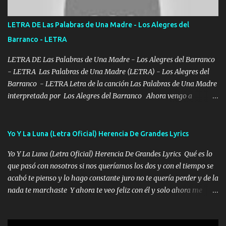
POR CLAVE ES EL CALI 4 EN LA CIUDAD TIJUANA Música Al
tirante andamos mi carnal atento a cualquier necesidad no porque
LETRA DE Las Palabras de Una Madre - Los Alegres del
se ve limpio el camino nos confiamos al andar y nunca con la
Barranco - LETRA
misma piedra me vuelvo a tropezar Cuando ando de enamorado
en corto me tiró a per...
LETRA DE Las Palabras de Una Madre - Los Alegres del Barranco
- LETRA Las Palabras de Una Madre (LETRA) - Los Alegres del
Barranco - LETRA Letra de la canción Las Palabras de Una Madre
interpretada por Los Alegres del Barranco Ahora vengo a
visitarte, a tu txumba a saludarte, se que del cielo me vez y desde
halla has de cuidarme, son palabras de una madre, que lleva en el
viento a su hijo y aunque ahora ya este con Dios el destino así lo
Yo Y La Luna (Letra Oficial) Herencia De Grandes Lyrics
quiso, él tiempo sigue pasando y nunca te olvidaremos, aquí
Yo Y La Luna (Letra Oficial) Herencia De Grandes Lyrics Qué es lo
seguiré esperando hasta volvernos a vernos El recuerdo que yo
que pasó con nosotros si nos queríamos los dos y con el tiempo se
tengo de mi mente no se va, en mi corazón me llevo lo mismo que
acabó te pienso y lo hago constante juro no te quería perder y de la
tu papá, a veces me pongo triste porque no puedo mirarte, mas se
nada te marchaste Y ahora te veo feliz con él y solo ahora me
que tu me escuchas porque tu eres mi gran ángel, El desespero me
quedé yo y la luna cantamos y por ti nos embriagamos' Quién
llega para reunirme contigo, tu iluminas mi sendero por siempre
sabe que será de mí si contigo fue muy feliz a lo mejor no lloro
serás mi niño, del amor que yo te tengo es co...