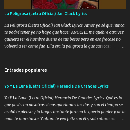
fallado para mi compadre mandó un fuerte abrazo también al
Especial sabe que lo apreciamos En los mejores antros me verán
La Peligrosa (Letra Oficial) Jan Glack Lyrics
tomando con mujeres hermosas y botellas destapando siempre
bien cuidado bien atrabancado y a los que me conocen ya saben de
La Peligrosa (Letra Oficial) Jan Glack Lyrics Amor ya sé que nunca
lo que hablo Entre lob...
te podré tener ya no hayo que hacer ANOCHE me quebré otra vez
quisiera ser el hombre dueño de tus besos pero en eso fracasé no
volverá a ser como fue Ella era la peligrosa la que casi casi
convertí en mi esposa la que no importaba si llegaba tarde se
ponía contenta con un par de rosas Y aunque pasen cien años cien
años solo pienso en ti mami no me crees se que no me crees
Entradas populares
Música Amar me duele estoy rodeado de mujeres pero solo
quieren billetes y yo que solo ocupo verte Recuerdo echábamos
Yo Y La Luna (Letra Oficial) Herencia De Grandes Lyrics
pasión en la troca tus labios besándome yo quitándote la ropa no
quiero que sea nunca con otra yo quiero llevarte a la Luna y si
Yo Y La Luna (Letra Oficial) Herencia De Grandes Lyrics Qué es lo
quieres en ese momento te pido que seas mi esposa Chingada
que pasó con nosotros si nos queríamos los dos y con el tiempo se
madre no quiero dejar de tenerte no ayuda la p'uta loquera y al
acabó te pienso y lo hago constante juro no te quería perder y de la
chile quisiera ser menos de ti dependiente la pinche tristeza me
nada te marchaste Y ahora te veo feliz con él y solo ahora me
encierra princesa tu sabes que nunca saldras de mi mente Ella era
quedé yo y la luna cantamos y por ti nos embriagamos' Quién
la peligro...