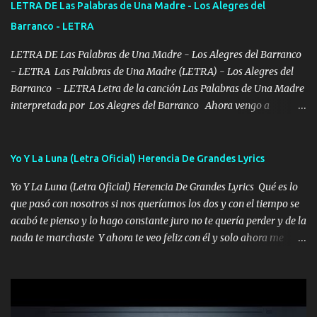
LETRA DE Las Palabras de Una Madre - Los Alegres del
se ve limpio el camino nos confiamos al andar y nunca con la
Barranco - LETRA
misma piedra me vuelvo a tropezar Cuando ando de enamorado
en corto me tiró a per...
LETRA DE Las Palabras de Una Madre - Los Alegres del Barranco
- LETRA Las Palabras de Una Madre (LETRA) - Los Alegres del
Barranco - LETRA Letra de la canción Las Palabras de Una Madre
interpretada por Los Alegres del Barranco Ahora vengo a
visitarte, a tu txumba a saludarte, se que del cielo me vez y desde
halla has de cuidarme, son palabras de una madre, que lleva en el
viento a su hijo y aunque ahora ya este con Dios el destino así lo
Yo Y La Luna (Letra Oficial) Herencia De Grandes Lyrics
quiso, él tiempo sigue pasando y nunca te olvidaremos, aquí
Yo Y La Luna (Letra Oficial) Herencia De Grandes Lyrics Qué es lo
seguiré esperando hasta volvernos a vernos El recuerdo que yo
que pasó con nosotros si nos queríamos los dos y con el tiempo se
tengo de mi mente no se va, en mi corazón me llevo lo mismo que
acabó te pienso y lo hago constante juro no te quería perder y de la
tu papá, a veces me pongo triste porque no puedo mirarte, mas se
nada te marchaste Y ahora te veo feliz con él y solo ahora me
que tu me escuchas porque tu eres mi gran ángel, El desespero me
quedé yo y la luna cantamos y por ti nos embriagamos' Quién
llega para reunirme contigo, tu iluminas mi sendero por siempre
sabe que será de mí si contigo fue muy feliz a lo mejor no lloro
serás mi niño, del amor que yo te tengo es co...
pero muy en el fondo te adoro' Música Me muero por ir a buscarte
pero eso ya no va a pasar me perderé en la soledad Porque me