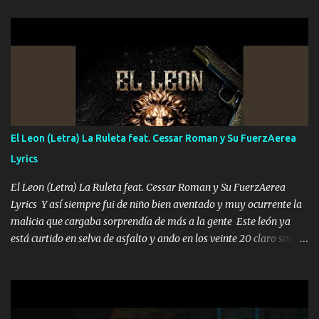
hermano el TRES blindado el Estado tiene andan ESPERANDO al
UNO QUE PRONTO ESTARÁ PRESENTE Que no falten las bucanas
ni tampoco las mujeres porque es platica de grandes por eso hay
que estar alegres doy las instrucciones para atender los deberes
Música Si es que salta algún problema de confianza tengo gente
ahí está el Hombre Cuarenta y también Pariente 7 arreglan
cualquier problema no más es cuestión que ordené NOS HACE
FALTA UN HERMANO DE CLAVE ERA EL 24 SIEMPRE FUE UN
El Leon (Letra) La Ruleta feat. Cessar Roman y Su FuerzAerea
HOMBRE VALIENTE POR ALGO M'URIÓ PELEAND0 SIEMPRE
Lyrics
VIO POR LA FAMILIA PARA QUE SIGA EL LEGADO Es el DOS de
los HERMANOS un cerebro inteligente y com...
El Leon (Letra) La Ruleta feat. Cessar Roman y Su FuerzAerea
Lyrics Y así siempre fui de niño bien aventado y muy ocurrente la
malicia que cargaba sorprendía de más a la gente Este león ya
está curtido en selva de asfalto y ando en los veinte 20 claro son
mis años Leon mi clave por si hay pendiente Tranquilo me la
navego ando en lo mío sin ni un pendiente si hay problemas lo
arreglamos padrino yo brincó en caliente Y No me paran aquí hay
pa más pues hay charola les voy a dar hasta topar pues no hay de