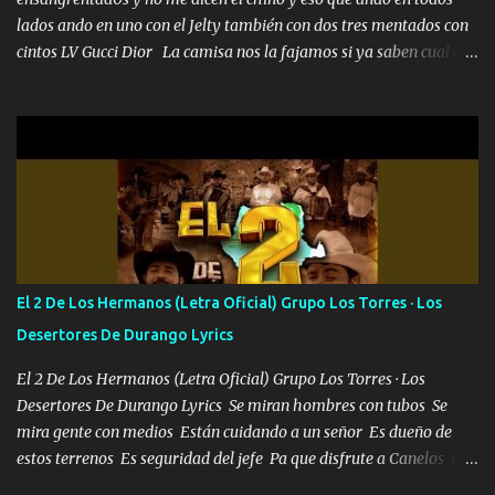
lados ando en uno con el Jelty también con dos tres mentados con
cintos LV Gucci Dior La camisa nos la fajamos si ya saben cual es
tanto suena que ya le ardió a tres la trone con el cable en inglés la
camisa no me quito arriba la F.E.S Los caballos de TRX marcan
702 mo cuenta de banco no cuadra con que yo use bots rompiendo
estándares 110 mil records de pistas no me falta mucho para
verme en las revistas Ya pasé Italia Japón Madrid Milán y también
Francia ropa de 100.000 bolas Louis vuitton es mi fragancia
repleta de presidentes la bolsa estoy en mi pic si no se han dado
cuenta chequeen gráficas del kitch
El 2 De Los Hermanos (Letra Oficial) Grupo Los Torres · Los
Desertores De Durango Lyrics
El 2 De Los Hermanos (Letra Oficial) Grupo Los Torres · Los
Desertores De Durango Lyrics Se miran hombres con tubos Se
mira gente con medios Están cuidando a un señor Es dueño de
estos terrenos Es seguridad del jefe Pa que disfrute a Canelos Es
el DOS de los HERMANOS un cerebro 🧠 inteligente junto con su