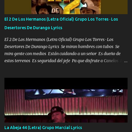
verde se le extraña pa que sepan Aquí Pura GENTE DE LA RANA 🐸
POR CLAVE ES EL CALI 4 EN LA CIUDAD TIJUANA Música Al
tirante andamos mi carnal atento a cualquier necesidad no porque
El 2 De Los Hermanos (Letra Oficial) Grupo Los Torres · Los
se ve limpio el camino nos confiamos al andar y nunca con la
Desertores De Durango Lyrics
misma piedra me vuelvo a tropezar Cuando ando de enamorado
en corto me tiró a per...
El 2 De Los Hermanos (Letra Oficial) Grupo Los Torres · Los
Desertores De Durango Lyrics Se miran hombres con tubos Se
mira gente con medios Están cuidando a un señor Es dueño de
estos terrenos Es seguridad del jefe Pa que disfrute a Canelos Es
el DOS de los HERMANOS un cerebro 🧠 inteligente junto con su
hermano el TRES blindado el Estado tiene andan ESPERANDO al
UNO QUE PRONTO ESTARÁ PRESENTE Que no falten las bucanas
ni tampoco las mujeres porque es platica de grandes por eso hay
que estar alegres doy las instrucciones para atender los deberes
Música Si es que salta algún problema de confianza tengo gente
ahí está el Hombre Cuarenta y también Pariente 7 arreglan
cualquier problema no más es cuestión que ordené NOS HACE
FALTA UN HERMANO DE CLAVE ERA EL 24 SIEMPRE FUE UN
La Abeja 44 (Letra) Grupo Marcial Lyrics
HOMBRE VALIENTE POR ALGO M'URIÓ PELEAND0 SIEMPRE