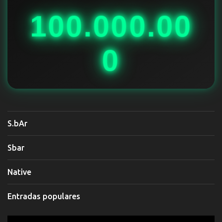
o
100.000.00
s
0
S.bAr
Sbar
Native
Entradas populares