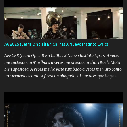
AVECES (Letra Oficial) En Califas X Nuevo Instinto Lyrics
AVECES (Letra Oficial) En Califas X Nuevo Instinto Lyrics A veces
me enciendo un Marlboro a veces me prendo un churrito de Mota
bien apestosa A veces me he visto tumbado a veces me visto como
un Licenciado como si fuera un abogado El chiste es que hago lo
que quiero pues así soy me mandó yo tengo el control a todos yo
les paro el dedo soy hocicon un malcriado un malandrón Que Les
importa no saben nada falsas las risas las que me miran hay gente
corriente no quieren verte subir de level trucha mis plebes Música
A veces me pongo un sombrero a veces me ven la cachucha de lado
con la mirada siempre en alto A veces me fajó una super o a veces
me fajó una Glock siempre armado todas las generaciones yo