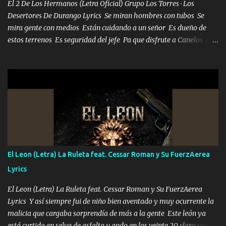
El 2 De Los Hermanos (Letra Oficial) Grupo Los Torres · Los
Desertores De Durango Lyrics Se miran hombres con tubos Se
mira gente con medios Están cuidando a un señor Es dueño de
estos terrenos Es seguridad del jefe Pa que disfrute a Canelos Es
el DOS de los HERMANOS un cerebro 🧠 inteligente junto con su
hermano el TRES blindado el Estado tiene andan ESPERANDO al
UNO QUE PRONTO ESTARÁ PRESENTE Que no falten las bucanas
ni tampoco las mujeres porque es platica de grandes por eso hay
que estar alegres doy las instrucciones para atender los deberes
Música Si es que salta algún problema de confianza tengo gente
ahí está el Hombre Cuarenta y también Pariente 7 arreglan
cualquier problema no más es cuestión que ordené NOS HACE
FALTA UN HERMANO DE CLAVE ERA EL 24 SIEMPRE FUE UN
El Leon (Letra) La Ruleta feat. Cessar Roman y Su FuerzAerea
HOMBRE VALIENTE POR ALGO M'URIÓ PELEAND0 SIEMPRE
Lyrics
VIO POR LA FAMILIA PARA QUE SIGA EL LEGADO Es el DOS de
los HERMANOS un cerebro inteligente y com...
El Leon (Letra) La Ruleta feat. Cessar Roman y Su FuerzAerea
Lyrics Y así siempre fui de niño bien aventado y muy ocurrente la
malicia que cargaba sorprendía de más a la gente Este león ya
está curtido en selva de asfalto y ando en los veinte 20 claro son