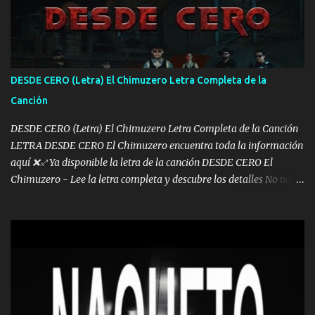
otra Música Surcando bien mi camino voy por mi línea no veo a
los lados aquel que no corre vuela no se me duerm voy chicoteado
Ya pasé varias hazañas ya tienen rato que me agarran el colmillo
de este León los estatales no sé esperaron Al tiro esta la PrimiZa
también la nueve que cargo al lado doy la mano al que su amigo y
DESDE CERO (Letra) El Chimuzero Letra Completa de la
al traicionero damos pa abajo Y No me paran aquí hay pa más
Canción
pues hay charola les voy a dar hasta topar pues no hay de otra...
DESDE CERO (Letra) El Chimuzero Letra Completa de la Canción
LETRA DESDE CERO El Chimuzero encuentra toda la información
aquí ❌♐ Ya disponible la letra de la canción DESDE CERO El
Chimuzero - Lee la letra completa y descubre los detalles No nací
en cuna de oro , Pero Andamos Firmes Buscando el Billete. Cómo
Vengo desde Cero Se que Solo Plata. No es lo Suficiente, Soy De
muy Pocos amigos los que están conmigo las Gracias por todo , Mi
Mesa será Compartida con los que Estuvieron Cuando estuve Solo.
❌ www.elnorteduro.com ❌ Yo No limito los Sueños , si no existe
Uno pues Hallamos Modos , Si me caigo me Levanto, Aprendo Del
Error Y me sacudo El Lodo ❌ www.elnorteduro.com ❌ El Dinero
No me falta Pero Tampoco me Estorba , Por Eso Manejo Todo