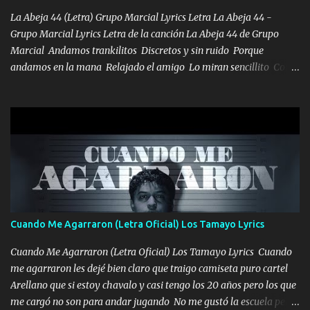
VIO POR LA FAMILIA PARA QUE SIGA EL LEGADO Es el DOS de
La Abeja 44 (Letra) Grupo Marcial Lyrics Letra La Abeja 44 -
los HERMANOS un cerebro inteligente y com...
Grupo Marcial Lyrics Letra de la canción La Abeja 44 de Grupo
Marcial Andamos trankilitos Discretos y sin ruido Porque
andamos en la mana Relajado el amigo Lo miran sencillito Con
una Glock bien fajada Lo miran relajado La vida disfrutando Y la
gente siempre criticando Nos miran algo bueno Ya sera ropa,
diamante lo que me cuelgan en el cuello (Chorus) Y cuando
coronamos Se jala los marciales Y sus guitarras ya van sonando
Un gallardo me prendo Para agarrar el vuelo y la mente y
tranquilizando Tomense un buen trago Y así es como empezamos
los versos que voy cantando (Music) A vido alta y bajas La carreta
se atora Pero nunca le aflojamos Ya me han pasado cosas Y
aunque ustedes no sepan Pero la vida es muy corta Hay que
Cuando Me Agarraron (Letra Oficial) Los Tamayo Lyrics
echarle chingazos Y seguir trabajando porque nada es...
Cuando Me Agarraron (Letra Oficial) Los Tamayo Lyrics Cuando
me agarraron les dejé bien claro que traigo camiseta puro cartel
Arellano que si estoy chavalo y casi tengo los 20 años pero los que
me cargó no son para andar jugando No me gustó la escuela pero