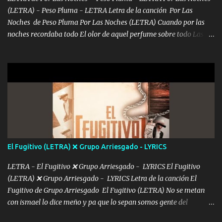
(LETRA) - Peso Pluma - LETRA Letra de la canción Por Las
Noches de Peso Pluma Por Las Noches (LETRA) Cuando por las
noches recordaba todo El olor de aquel perfume sobre todo Las
sábanas blancas donde te escondías dentro. Eres intocable como
joya de oro Esas piernas largas esconderme yo solo Y tus ojos
grandes me perdí en un laberinto. Y pensar... Que tú ya no vas a
estár Pasarán... Solito me dejaras Intentar... Solo un beso y tú te vas
De mi vida... Cómo tú no hay nadie más No hay nadie
más Si te sientes sola no me llames porfa Me pongo sencible e
imagino tu sombra Clase azul es el tequila e interior la ropa Clip
cap la champagne el polvo es color rosa Me contacto un ángel eres
tú mi hermosa La que me alegra los días y sigo tomando Y
El Fugitivo (LETRA) ❌ Grupo Arriesgado - LYRICS
pensar... Que tú ya no vas a estar Pasarán... Solito me dejaras
Intentar... ...
LETRA - El Fugitivo ❌ Grupo Arriesgado - LYRICS El Fugitivo
(LETRA) ❌ Grupo Arriesgado - LYRICS Letra de la canción El
Fugitivo de Grupo Arriesgado El Fugitivo (LETRA) No se metan
con ismael lo dice meño y pa que lo sepan somos gente del
sombrero y la mayiza aquí se respeta pa los rumbos del azache