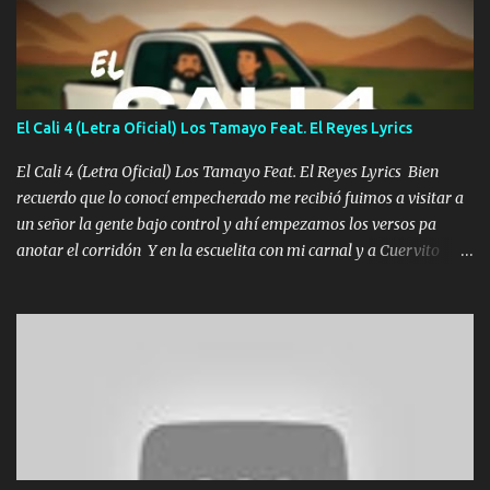
Un gallardo me prendo Para agarrar el vuelo y la mente y
tranquilizando Tomense un buen trago Y así es como empezamos
los versos que voy cantando (Music) A vido alta y bajas La carreta
se atora Pero nunca le aflojamos Ya me han pasado cosas Y
aunque ustedes no sepan Pero la vida es muy corta Hay que
El Cali 4 (Letra Oficial) Los Tamayo Feat. El Reyes Lyrics
echarle chingazos Y seguir trabajando porque nada es...
El Cali 4 (Letra Oficial) Los Tamayo Feat. El Reyes Lyrics Bien
recuerdo que lo conocí empecherado me recibió fuimos a visitar a
un señor la gente bajo control y ahí empezamos los versos pa
anotar el corridón Y en la escuelita con mi carnal y a Cuervito
mandó a saludar la bergacera del Alamar pensó no llegó al final y
aquí se cumplen las reglas no secuestr0 no r0bar De La C giró la
orden nos comanda el doble P bien firmes con Alto PRIETO y la
camisa es color Verde y peleam0s la Bandera por todita a la ciudad
con los drones patrullando la Frontera De Tijuana Bulevares
Bellas Artes me ve en las blancas ya hace falta mi APA FLACO
verde se le extraña pa que sepan Aquí Pura GENTE DE LA RANA 🐸
POR CLAVE ES EL CALI 4 EN LA CIUDAD TIJUANA Música Al
tirante andamos mi carnal atento a cualquier necesidad no porque