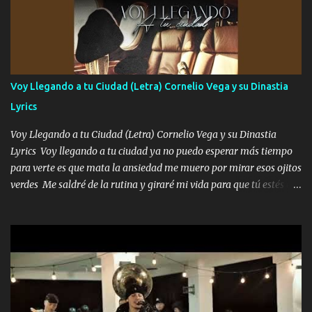
preguntas y digas que sí hacernos novios y verte feliz y muy
contenta como yo por ti Música Pregúntame qué es lo que me
enamora pa describirte unas cuantas horas también pregunta que
quiero contigo que seas dichosa al estar conmigo Y ya borracho
contéstame la llamada pa dedicarte unas bonitas palabras así
Voy Llegando a tu Ciudad (Letra) Cornelio Vega y su Dinastia
borracho me animo a decirte todo y puedo describirlo mucho que
Lyrics
me encantes Decirte que me siento muy feliz y emocionado por
tenerte aquí espero que quiera...
Voy Llegando a tu Ciudad (Letra) Cornelio Vega y su Dinastia
Lyrics Voy llegando a tu ciudad ya no puedo esperar más tiempo
para verte es que mata la ansiedad me muero por mirar esos ojitos
verdes Me saldré de la rutina y giraré mi vida para que tú estés en
ella como debe ser Yo sé que eres conocida que varios te tiran pero
no merecen y dile ya a tus amigas que no te presenten con más
pequeñeces Aquí estoy no dejaré que se te acerquen nadie porque
solo yo tendre el candado 🔒 del amor ❤️ Música Mil y un besos
para dar ya estando en tu ciudad no habrá quien lo detenga si las
copas van de más vayamos a un lugar y cerremos las puertas
Entre alcohol y besos se va incrementado el Fuego en esa