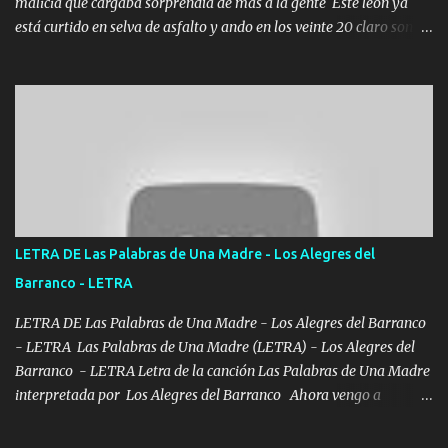
malicia que cargaba sorprendía de más a la gente Este león ya
está curtido en selva de asfalto y ando en los veinte 20 claro son
mis años Leon mi clave por si hay pendiente Tranquilo me la
navego ando en lo mío sin ni un pendiente si hay problemas lo
arreglamos padrino yo brincó en caliente Y No me paran aquí hay
pa más pues hay charola les voy a dar hasta topar pues no hay de
otra Música Surcando bien mi camino voy por mi línea no veo a
los lados aquel que no corre vuela no se me duerm voy chicoteado
Ya pasé varias hazañas ya tienen rato que me agarran el colmillo
de este León los estatales no sé esperaron Al tiro esta la PrimiZa
también la nueve que cargo al lado doy la mano al que su amigo y
LETRA DE Las Palabras de Una Madre - Los Alegres del
al traicionero damos pa abajo Y No me paran aquí hay pa más
Barranco - LETRA
pues hay charola les voy a dar hasta topar pues no hay de otra...
LETRA DE Las Palabras de Una Madre - Los Alegres del Barranco
- LETRA Las Palabras de Una Madre (LETRA) - Los Alegres del
Barranco - LETRA Letra de la canción Las Palabras de Una Madre
interpretada por Los Alegres del Barranco Ahora vengo a
visitarte, a tu txumba a saludarte, se que del cielo me vez y desde
halla has de cuidarme, son palabras de una madre, que lleva en el