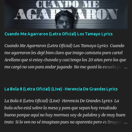
mirabas bonito si yo no fui el final feliz el final fue triste pa mí Y
duele no tenerte aquí sabiendo que moría por ti yo y la luna
cantamos y por ti nos embriagamos Quién sabe qué será de mí si
contigo fui muy feliz a lo mejor no lloró pero muy en el fondo te
adoro
Cuando Me Agarraron (Letra Oficial) Los Tamayo Lyrics
Cuando Me Agarraron (Letra Oficial) Los Tamayo Lyrics Cuando
me agarraron les dejé bien claro que traigo camiseta puro cartel
Arellano que si estoy chavalo y casi tengo los 20 años pero los que
me cargó no son para andar jugando No me gustó la escuela pero
las libretas para el otro lado las fuimos mandando Ya nos
difamaron y nos han tachado sigue la vieja guardia y sigue bien
firme el legado que si como me llamó varios ya se han preguntado
La Bola 8 (Letra Oficial) (Live) · Herencia De Grandes Lyrics
Yo Soy El De Las Pacas Sobrino Del Brazo Armad0 Con mi Glock
La Bola 8 (Letra Oficial) (Live) · Herencia De Grandes Lyrics La
fajado y mi R terciado me van a ver allá por TJ para un licenciado
bola ocho está sobre la mesa y para que sepan hay resultado
mando un abrazo andamos al cien Choritas también Música
bueno porque aquí no hay mermas soy de palabra y de muy buen
Ando en la colonia bien acelerado traigo un M2 que nunca me ha
trato Si lo ven no sé imaginan pues no aparenta pero es Bragado a
fallado para mi compadre mandó un fuerte abrazo también al
cualquiera lo saluda que dice mi toro como ha estado No soy de
Especial sabe que lo apreciamos En los mejores antros me verán