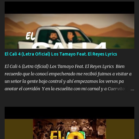
viento a su hijo y aunque ahora ya este con Dios el destino así lo
quiso, él tiempo sigue pasando y nunca te olvidaremos, aquí
seguiré esperando hasta volvernos a vernos El recuerdo que yo
tengo de mi mente no se va, en mi corazón me llevo lo mismo que
tu papá, a veces me pongo triste porque no puedo mirarte, mas se
que tu me escuchas porque tu eres mi gran ángel, El desespero me
llega para reunirme contigo, tu iluminas mi sendero por siempre
El Cali 4 (Letra Oficial) Los Tamayo Feat. El Reyes Lyrics
serás mi niño, del amor que yo te tengo es co...
El Cali 4 (Letra Oficial) Los Tamayo Feat. El Reyes Lyrics Bien
recuerdo que lo conocí empecherado me recibió fuimos a visitar a
un señor la gente bajo control y ahí empezamos los versos pa
anotar el corridón Y en la escuelita con mi carnal y a Cuervito
mandó a saludar la bergacera del Alamar pensó no llegó al final y
aquí se cumplen las reglas no secuestr0 no r0bar De La C giró la
orden nos comanda el doble P bien firmes con Alto PRIETO y la
camisa es color Verde y peleam0s la Bandera por todita a la ciudad
con los drones patrullando la Frontera De Tijuana Bulevares
Bellas Artes me ve en las blancas ya hace falta mi APA FLACO