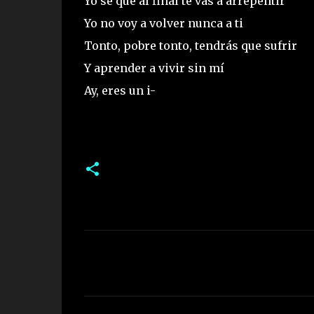
Yo sé que al final te vas a arrepentir
Yo no voy a volver nunca a ti
Tonto, pobre tonto, tendrás que sufrir
Y aprender a vivir sin mí
Ay, eres un i-
C
o
m
e