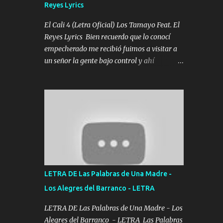
Reyes Lyrics
Tomense un buen trago Y así es como
empezamos los versos que voy cantando
El Cali 4 (Letra Oficial) Los Tamayo Feat. El
(Music) A vido alta y bajas La carreta se
Reyes Lyrics Bien recuerdo que lo conocí
atora Pero nunca le aflojamos Ya me han
empecherado me recibió fuimos a visitar a
pasado cosas Y aunque ustedes no sepan
un señor la gente bajo control y ahí
Pero la vida es muy corta Hay que echarle
empezamos los versos pa anotar el corridón
chingazos Y seguir trabajando porque nada
Y en la escuelita con mi carnal y a Cuervito
es...
mandó a saludar la bergacera del Alamar
pensó no llegó al final y aquí se cumplen las
reglas no secuestr0 no r0bar De La C giró la
orden nos comanda el doble P bien firmes
con Alto PRIETO y la camisa es color Verde y
peleam0s la Bandera por todita a la ciudad
con los drones patrullando la Frontera De
LETRA DE Las Palabras de Una Madre -
Tijuana Bulevares Bellas Artes me ve en las
Los Alegres del Barranco - LETRA
blancas ya hace falta mi APA FLACO verde
se le extraña pa que sepan Aquí Pura GENTE
LETRA DE Las Palabras de Una Madre - Los
DE LA RANA 🐸 POR CLAVE ES EL CALI 4
Alegres del Barranco - LETRA Las Palabras