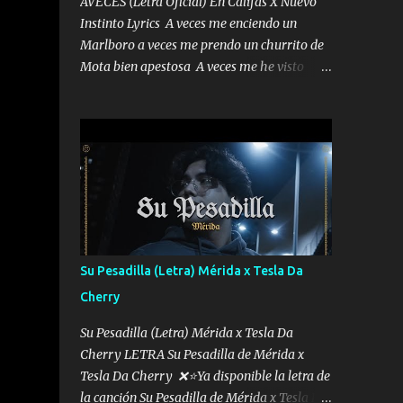
AVECES (Letra Oficial) En Califas X Nuevo
Instinto Lyrics A veces me enciendo un
Marlboro a veces me prendo un churrito de
Mota bien apestosa A veces me he visto
tumbado a veces me visto como un
Licenciado como si fuera un abogado El
chiste es que hago lo que quiero pues así soy
me mandó yo tengo el control a todos yo les
paro el dedo soy hocicon un malcriado un
malandrón Que Les importa no saben nada
falsas las risas las que me miran hay gente
corriente no quieren verte subir de level
trucha mis plebes Música A veces me pongo
Su Pesadilla (Letra) Mérida x Tesla Da
un sombrero a veces me ven la cachucha de
Cherry
lado con la mirada siempre en alto A veces
me fajó una super o a veces me fajó una
Su Pesadilla (Letra) Mérida x Tesla Da
Glock siempre armado todas las
Cherry LETRA Su Pesadilla de Mérida x
generaciones yo traigo El chiste es que hago
Tesla Da Cherry ❌⭐Ya disponible la letra de
lo que quiero pues así soy me mandó yo
la canción Su Pesadilla de Mérida x Tesla Da