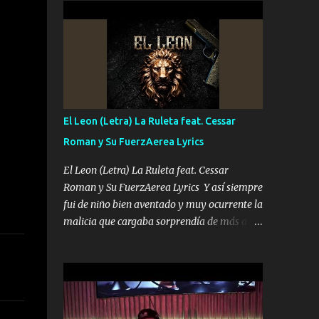
conciertos más que llenar Se mueven solo
Es el DOS de los HERMANOS un cerebro 🧠
por el interés P...
inteligente junto con su hermano el TRES
blindado el Estado tiene andan ESPERANDO
al UNO QUE PRONTO ESTARÁ PRESENTE
Que no falten las bucanas ni tampoco las
mujeres porque es platica de grandes por eso
hay que estar alegres doy las instrucciones
El Leon (Letra) La Ruleta feat. Cessar
para atender los deberes Música Si es que
Roman y Su FuerzAerea Lyrics
salta algún problema de confianza tengo
gente ahí está el Hombre Cuarenta y
El Leon (Letra) La Ruleta feat. Cessar
también Pariente 7 arreglan cualquier
Roman y Su FuerzAerea Lyrics Y así siempre
problema no más es cuestión que ordené
fui de niño bien aventado y muy ocurrente la
NOS HACE FALTA UN HERMANO DE CLAVE
malicia que cargaba sorprendía de más a la
ERA EL 24 SIEMPRE FUE UN HOMBRE
gente Este león ya está curtido en selva de
VALIENTE POR ALGO M'URIÓ PELEAND0
asfalto y ando en los veinte 20 claro son mis
SIEMPRE VIO POR LA FAMILIA PARA QUE
años Leon mi clave por si hay pendiente
SIGA EL LEGADO Es el DOS de los
Tranquilo me la navego ando en lo mío sin
HERMANOS un cerebro inteligente y com...
ni un pendiente si hay problemas lo