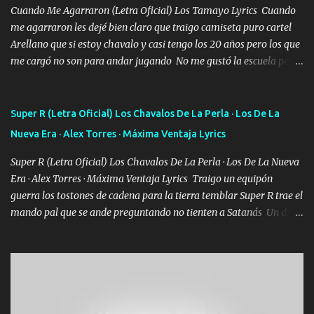
Cuando Me Agarraron (Letra Oficial) Los Tamayo Lyrics Cuando
me agarraron les dejé bien claro que traigo camiseta puro cartel
Arellano que si estoy chavalo y casi tengo los 20 años pero los que
me cargó no son para andar jugando No me gustó la escuela pero
las libretas para el otro lado las fuimos mandando Ya nos
difamaron y nos han tachado sigue la vieja guardia y sigue bien
firme el legado que si como me llamó varios ya se han preguntado
Super R (Letra Oficial) Los Chavalos De La Perla · Los De La
Yo Soy El De Las Pacas Sobrino Del Brazo Armad0 Con mi Glock
Nueva Era · Alex Torres · Máxima Ventaja Lyrics
fajado y mi R terciado me van a ver allá por TJ para un licenciado
mando un abrazo andamos al cien Choritas también Música
Super R (Letra Oficial) Los Chavalos De La Perla · Los De La Nueva
Ando en la colonia bien acelerado traigo un M2 que nunca me ha
Era · Alex Torres · Máxima Ventaja Lyrics Traigo un equipón
fallado para mi compadre mandó un fuerte abrazo también al
guerra los tostones de cadena para la tierra temblar Super R trae el
Especial sabe que lo apreciamos En los mejores antros me verán
mando pal que se ande preguntando no tienten a Satanás Un día
tomando con mujeres hermosas y botellas destapando siempre
primero de mayo cuatro boludos llegaron los mismos que fui a
bien cuidado bien atrabancado y a los que me conocen ya saben de
tumbar no se metan con el diablo yo no soy de andarla fiando yo
lo que hablo Entre lob...
si les voy a p'elear POR EL SEÑOR DE LOS GALLOS saben que la
vida damos ya se lo fui a demostrar por ahí me ven bien equipado
en la duracel la zona norte la cuidamos bien siempre a la orden de
lo que se ofrezca con el UNO EL DOS Y EL TRES Y de la MB soy