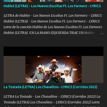
contéstame la llamada pa dedicarte unas bonitas palabras así
Hublot (LETRA) - Los Nuevos Escoltas Ft. Los Farmerz - LYRICS
borracho me animo a decirte todo y puedo describirlo mucho que
me encantes Decirte que me siento muy feliz y emocionado por
LETRA de Hublot - Los Nuevos Escoltas Ft. Los Farmerz - LYRICS
tenerte aquí espero que quiera...
Hublot (LETRA) - Los Nuevos Escoltas Ft. Los Farmerz - LYRICS
Letra de la canción Hublot de Los Nuevos Escoltas Ft. Los Farmerz
Hublot (LETRA) EN LA MANO IZQUIERDA TRAE UN Hublot
COLGADO SE LE VE AL AMIGO CUANDO TOMA UN TRAGO NO ES
QUE SEA ZURDO SIEMPRE ANDA OCUPADO RECIBÍ LLAMADAS
DESDE EL OTRO LADO 🔷♦️ ME DICEN PARIENTE QUE COMO
LLEGO EL MANDADO TODO COMPLETITO TODAVÍA LLEGO
ESTAMPADO ♦️🔷♦️ TRES O CUATRO DÍAS PA DESAFANARLO OTRO
MESECITO VAYA ALISTANDO PURO BILLETITO DEL FRANKIE
MANDAMOS HACE MUCHO BULTO LAS CARAS DEL JACKSON♦️
PAGO AL CONTADO Y NO DEJO NINGÚN RASTRO SE MUEVEN
LAS PACAS LAS LIGAS VAMOS TRONANDO♦️🔷♦️♦️🔷 YO NO MUEVO
La Tostada (LETRA) Los Chavalitos - LYRICS (Corridos 2022)
MOTA SOLO LA FUMAMOS DONDE SE ME ANTOJA UN GALLO
FORJAMOS ESTOY BIEN CONECTADO Y GENTE TRAIGO AL
LETRA La Tostada - Los Chavalitos - LYRICS (Corridos 2022) La
MANDO YA DIJE MI NOMBRE Y NI CUENTA SE HAN DADO♦️🔷
Tostada (LETRA) Los Chavalitos - LYRICS (Corridos 2022) Letra