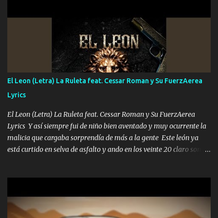
viento a su hijo y aunque ahora ya este con Dios el destino así lo
quiso, él tiempo sigue pasando y nunca te olvidaremos, aquí
seguiré esperando hasta volvernos a vernos El recuerdo que yo
tengo de mi mente no se va, en mi corazón me llevo lo mismo que
tu papá, a veces me pongo triste porque no puedo mirarte, mas se
que tu me escuchas porque tu eres mi gran ángel, El desespero me
llega para reunirme contigo, tu iluminas mi sendero por siempre
El Leon (Letra) La Ruleta feat. Cessar Roman y Su FuerzAerea
serás mi niño, del amor que yo te tengo es co...
Lyrics
El Leon (Letra) La Ruleta feat. Cessar Roman y Su FuerzAerea
Lyrics Y así siempre fui de niño bien aventado y muy ocurrente la
malicia que cargaba sorprendía de más a la gente Este león ya
está curtido en selva de asfalto y ando en los veinte 20 claro son
mis años Leon mi clave por si hay pendiente Tranquilo me la
navego ando en lo mío sin ni un pendiente si hay problemas lo
arreglamos padrino yo brincó en caliente Y No me paran aquí hay
pa más pues hay charola les voy a dar hasta topar pues no hay de
otra Música Surcando bien mi camino voy por mi línea no veo a