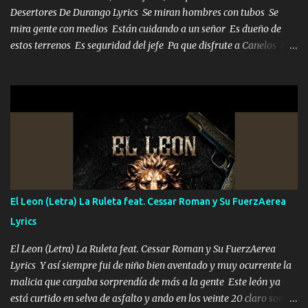
Desertores De Durango Lyrics Se miran hombres con tubos Se
mira gente con medios Están cuidando a un señor Es dueño de
estos terrenos Es seguridad del jefe Pa que disfrute a Canelos Es
el DOS de los HERMANOS un cerebro 🧠 inteligente junto con su
hermano el TRES blindado el Estado tiene andan ESPERANDO al
UNO QUE PRONTO ESTARÁ PRESENTE Que no falten las bucanas
ni tampoco las mujeres porque es platica de grandes por eso hay
que estar alegres doy las instrucciones para atender los deberes
Música Si es que salta algún problema de confianza tengo gente
ahí está el Hombre Cuarenta y también Pariente 7 arreglan
cualquier problema no más es cuestión que ordené NOS HACE
FALTA UN HERMANO DE CLAVE ERA EL 24 SIEMPRE FUE UN
El Leon (Letra) La Ruleta feat. Cessar Roman y Su FuerzAerea
HOMBRE VALIENTE POR ALGO M'URIÓ PELEAND0 SIEMPRE
Lyrics
VIO POR LA FAMILIA PARA QUE SIGA EL LEGADO Es el DOS de
los HERMANOS un cerebro inteligente y com...
El Leon (Letra) La Ruleta feat. Cessar Roman y Su FuerzAerea
Lyrics Y así siempre fui de niño bien aventado y muy ocurrente la
malicia que cargaba sorprendía de más a la gente Este león ya
está curtido en selva de asfalto y ando en los veinte 20 claro son