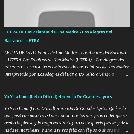
con los drones patrullando la Frontera De Tijuana Bulevares
Bellas Artes me ve en las blancas ya hace falta mi APA FLACO
verde se le extraña pa que sepan Aquí Pura GENTE DE LA RANA 🐸
POR CLAVE ES EL CALI 4 EN LA CIUDAD TIJUANA Música Al
tirante andamos mi carnal atento a cualquier necesidad no porque
LETRA DE Las Palabras de Una Madre - Los Alegres del
se ve limpio el camino nos confiamos al andar y nunca con la
Barranco - LETRA
misma piedra me vuelvo a tropezar Cuando ando de enamorado
en corto me tiró a per...
LETRA DE Las Palabras de Una Madre - Los Alegres del Barranco
- LETRA Las Palabras de Una Madre (LETRA) - Los Alegres del
Barranco - LETRA Letra de la canción Las Palabras de Una Madre
interpretada por Los Alegres del Barranco Ahora vengo a
visitarte, a tu txumba a saludarte, se que del cielo me vez y desde
halla has de cuidarme, son palabras de una madre, que lleva en el
viento a su hijo y aunque ahora ya este con Dios el destino así lo
Yo Y La Luna (Letra Oficial) Herencia De Grandes Lyrics
quiso, él tiempo sigue pasando y nunca te olvidaremos, aquí
Yo Y La Luna (Letra Oficial) Herencia De Grandes Lyrics Qué es lo
seguiré esperando hasta volvernos a vernos El recuerdo que yo
que pasó con nosotros si nos queríamos los dos y con el tiempo se
tengo de mi mente no se va, en mi corazón me llevo lo mismo que
acabó te pienso y lo hago constante juro no te quería perder y de la
tu papá, a veces me pongo triste porque no puedo mirarte, mas se
nada te marchaste Y ahora te veo feliz con él y solo ahora me
que tu me escuchas porque tu eres mi gran ángel, El desespero me