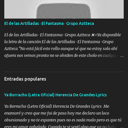
buena pieza clave en el cartel aquí la firma ya saben cuál es que
quede claro SUPER R26 Música Lo enamorado nunca se me quita
traigo una que otra morrita y en la Urus la he de montar varias
El de las Artilladas · El Fantasma · Grupo Aztteca
trocas que me cuidan puro soldado su'icida no les tiembla pa tirar
A veces allá en la Perla si no me ve en la Sierra me muevo de aquí
El de las Artilladas · El Fantasma · Grupo Aztteca ❌⭐Ya disponible
pa a...
la letra de la canción El de las Artilladas · El Fantasma · Grupo
Aztteca "No está fácil este rollo aunque sé que no estoy solo ahí
afuera nos vemos pronto no se olviden de este cholo en cualquier
rato les caigo un saludo para todos" "Les afirma y donde quiera
cargo la misma bandera y aunque adentro de esta celda buen
equipo quedó afuera" Letra original de www.elnorteduro.com
Entradas populares
"Bien al tiro la plebada siempre listos pa la gu'erra y a mi
compadre sabe que estoy al millón y es Olegario y un abrazo sabe
Ya Borracho (Letra Oficial) Herencia De Grandes Lyrics
como soy" "El jefe ondeado buena escuela nos dejó y firmes
compadre avestruz hay le va un saludon que sigan las artilladas
Ya Borracho (Letra Oficial) Herencia De Grandes Lyrics Me
en acción" Música "No hace falta ni mi apodo porque ya saben qué
enamoré y creo que me fui de paso hoy me declaro un loco
rollo se escuchaba este loco les iba a durar muy poco cuando
obsesionado y no te espantes pues no es nada malo pero es que tú
menos la pensaron le volamos todo el coco" Letra original de
eres mi amor anhelado Cuando te vi sentí algo que ya no había