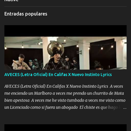
Entradas populares
AVECES (Letra Oficial) En Califas X Nuevo Instinto Lyrics
AVECES (Letra Oficial) En Califas X Nuevo Instinto Lyrics A veces
me enciendo un Marlboro a veces me prendo un churrito de Mota
bien apestosa A veces me he visto tumbado a veces me visto como
un Licenciado como si fuera un abogado El chiste es que hago lo
que quiero pues así soy me mandó yo tengo el control a todos yo
les paro el dedo soy hocicon un malcriado un malandrón Que Les
importa no saben nada falsas las risas las que me miran hay gente