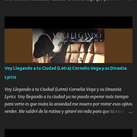
www.elnorteduro.com "Mi familia es lo primero mis hijos cua...
aquí quise elegir por mí y me decidí por ti Y ya borracho me
parqueo por tu ventana para llevarte las canciones que te encantan
pa enamorarte las flores no son tan caras pero llevan todo el
cariño de mi alma Que pa febrero vendré frente a ti con mis
preguntas y digas que sí hacernos novios y verte feliz y muy
contenta como yo por ti Música Pregúntame qué es lo que me
enamora pa describirte unas cuantas horas también pregunta que
quiero contigo que seas dichosa al estar conmigo Y ya borracho
contéstame la llamada pa dedicarte unas bonitas palabras así
Voy Llegando a tu Ciudad (Letra) Cornelio Vega y su Dinastia
borracho me animo a decirte todo y puedo describirlo mucho que
Lyrics
me encantes Decirte que me siento muy feliz y emocionado por
tenerte aquí espero que quiera...
Voy Llegando a tu Ciudad (Letra) Cornelio Vega y su Dinastia
Lyrics Voy llegando a tu ciudad ya no puedo esperar más tiempo
para verte es que mata la ansiedad me muero por mirar esos ojitos
verdes Me saldré de la rutina y giraré mi vida para que tú estés en
ella como debe ser Yo sé que eres conocida que varios te tiran pero
no merecen y dile ya a tus amigas que no te presenten con más
pequeñeces Aquí estoy no dejaré que se te acerquen nadie porque