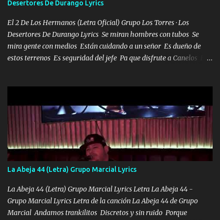
Desertores De Durango Lyrics
misma piedra me vuelvo a tropezar Cuando ando de enamorado
en corto me tiró a per...
El 2 De Los Hermanos (Letra Oficial) Grupo Los Torres · Los
Desertores De Durango Lyrics Se miran hombres con tubos Se
mira gente con medios Están cuidando a un señor Es dueño de
estos terrenos Es seguridad del jefe Pa que disfrute a Canelos Es
el DOS de los HERMANOS un cerebro 🧠 inteligente junto con su
hermano el TRES blindado el Estado tiene andan ESPERANDO al
UNO QUE PRONTO ESTARÁ PRESENTE Que no falten las bucanas
ni tampoco las mujeres porque es platica de grandes por eso hay
que estar alegres doy las instrucciones para atender los deberes
Música Si es que salta algún problema de confianza tengo gente
ahí está el Hombre Cuarenta y también Pariente 7 arreglan
cualquier problema no más es cuestión que ordené NOS HACE
FALTA UN HERMANO DE CLAVE ERA EL 24 SIEMPRE FUE UN
La Abeja 44 (Letra) Grupo Marcial Lyrics
HOMBRE VALIENTE POR ALGO M'URIÓ PELEAND0 SIEMPRE
VIO POR LA FAMILIA PARA QUE SIGA EL LEGADO Es el DOS de
La Abeja 44 (Letra) Grupo Marcial Lyrics Letra La Abeja 44 -
los HERMANOS un cerebro inteligente y com...
Grupo Marcial Lyrics Letra de la canción La Abeja 44 de Grupo
Marcial Andamos trankilitos Discretos y sin ruido Porque