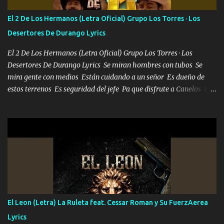
tu vida, y está bien Porque lo que tengo nadie lo tiene Una me está
escribiendo y la otra me va a llamar Quiere que vaya a verla y que
El 2 De Los Hermanos (Letra Oficial) Grupo Los Torres · Los
la invite a cenar Otras más me están pidiendo que las saque a
Desertores De Durango Lyrics
bailar Pero es que tengo un par de conciertos más que llenar Se
mueven solo por el interés P...
El 2 De Los Hermanos (Letra Oficial) Grupo Los Torres · Los
Desertores De Durango Lyrics Se miran hombres con tubos Se
mira gente con medios Están cuidando a un señor Es dueño de
estos terrenos Es seguridad del jefe Pa que disfrute a Canelos Es
el DOS de los HERMANOS un cerebro 🧠 inteligente junto con su
hermano el TRES blindado el Estado tiene andan ESPERANDO al
UNO QUE PRONTO ESTARÁ PRESENTE Que no falten las bucanas
ni tampoco las mujeres porque es platica de grandes por eso hay
que estar alegres doy las instrucciones para atender los deberes
Música Si es que salta algún problema de confianza tengo gente
ahí está el Hombre Cuarenta y también Pariente 7 arreglan
cualquier problema no más es cuestión que ordené NOS HACE
FALTA UN HERMANO DE CLAVE ERA EL 24 SIEMPRE FUE UN
El Leon (Letra) La Ruleta feat. Cessar Roman y Su FuerzAerea
HOMBRE VALIENTE POR ALGO M'URIÓ PELEAND0 SIEMPRE
Lyrics
VIO POR LA FAMILIA PARA QUE SIGA EL LEGADO Es el DOS de