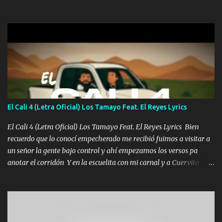
una Glock bien fajada Lo miran relajado La vida disfrutando Y la
gente siempre criticando Nos miran algo bueno Ya sera ropa,
diamante lo que me cuelgan en el cuello (Chorus) Y cuando
coronamos Se jala los marciales Y sus guitarras ya van sonando
Un gallardo me prendo Para agarrar el vuelo y la mente y
tranquilizando Tomense un buen trago Y así es como empezamos
los versos que voy cantando (Music) A vido alta y bajas La carreta
se atora Pero nunca le aflojamos Ya me han pasado cosas Y
aunque ustedes no sepan Pero la vida es muy corta Hay que
El Cali 4 (Letra Oficial) Los Tamayo Feat. El Reyes Lyrics
echarle chingazos Y seguir trabajando porque nada es...
El Cali 4 (Letra Oficial) Los Tamayo Feat. El Reyes Lyrics Bien
recuerdo que lo conocí empecherado me recibió fuimos a visitar a
un señor la gente bajo control y ahí empezamos los versos pa
anotar el corridón Y en la escuelita con mi carnal y a Cuervito
mandó a saludar la bergacera del Alamar pensó no llegó al final y
aquí se cumplen las reglas no secuestr0 no r0bar De La C giró la
orden nos comanda el doble P bien firmes con Alto PRIETO y la
camisa es color Verde y peleam0s la Bandera por todita a la ciudad