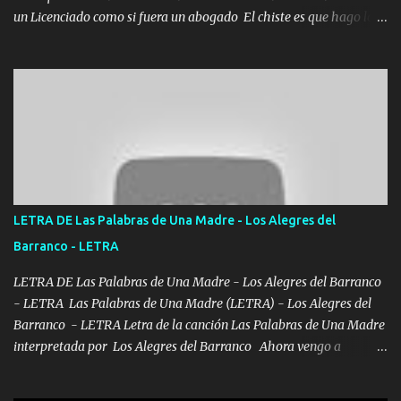
un Licenciado como si fuera un abogado El chiste es que hago lo
que quiero pues así soy me mandó yo tengo el control a todos yo
les paro el dedo soy hocicon un malcriado un malandrón Que Les
importa no saben nada falsas las risas las que me miran hay gente
corriente no quieren verte subir de level trucha mis plebes Música
A veces me pongo un sombrero a veces me ven la cachucha de lado
con la mirada siempre en alto A veces me fajó una super o a veces
me fajó una Glock siempre armado todas las generaciones yo
traigo El chiste es que hago lo que quiero pues así soy me mandó
yo tengo el control a todos yo les paro el dedo soy hocicon un
LETRA DE Las Palabras de Una Madre - Los Alegres del
malcriado un malandrón Que Les importa no saben nada falsas
Barranco - LETRA
las risas las que me miran hay gente corriente no quieren ve...
LETRA DE Las Palabras de Una Madre - Los Alegres del Barranco
- LETRA Las Palabras de Una Madre (LETRA) - Los Alegres del
Barranco - LETRA Letra de la canción Las Palabras de Una Madre
interpretada por Los Alegres del Barranco Ahora vengo a
visitarte, a tu txumba a saludarte, se que del cielo me vez y desde
halla has de cuidarme, son palabras de una madre, que lleva en el