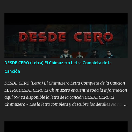
mis años Leon mi clave por si hay pendiente Tranquilo me la
navego ando en lo mío sin ni un pendiente si hay problemas lo
arreglamos padrino yo brincó en caliente Y No me paran aquí hay
pa más pues hay charola les voy a dar hasta topar pues no hay de
otra Música Surcando bien mi camino voy por mi línea no veo a
los lados aquel que no corre vuela no se me duerm voy chicoteado
Ya pasé varias hazañas ya tienen rato que me agarran el colmillo
de este León los estatales no sé esperaron Al tiro esta la PrimiZa
también la nueve que cargo al lado doy la mano al que su amigo y
DESDE CERO (Letra) El Chimuzero Letra Completa de la
al traicionero damos pa abajo Y No me paran aquí hay pa más
Canción
pues hay charola les voy a dar hasta topar pues no hay de otra...
DESDE CERO (Letra) El Chimuzero Letra Completa de la Canción
LETRA DESDE CERO El Chimuzero encuentra toda la información
aquí ❌♐ Ya disponible la letra de la canción DESDE CERO El
Chimuzero - Lee la letra completa y descubre los detalles No nací
en cuna de oro , Pero Andamos Firmes Buscando el Billete. Cómo
Vengo desde Cero Se que Solo Plata. No es lo Suficiente, Soy De
muy Pocos amigos los que están conmigo las Gracias por todo , Mi