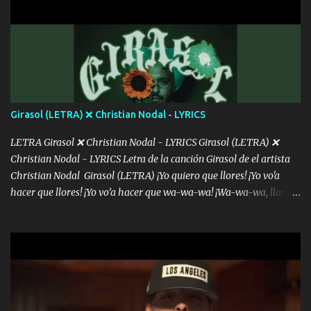
mensajes, m'ijo, hay quе ser coherentеs Si tú no eres artista, al
menos se prudente Hoy me sabe a mierda, traigo un Balvin en los
dientes Por falta de empatía le toca ser resiliente ¿Acaso eres
consciente de los followers que mueves? Parcerito, abre los ojos y
ve el poder que tienes Otro chiste malo son los nombres de tus
álbum's "José, vibras colores con la energía del diablo " ¿Si ...
Girasol (LETRA) ❌ Christian Nodal - LYRICS
LETRA Girasol ❌ Christian Nodal - LYRICS Girasol (LETRA) ❌
Christian Nodal - LYRICS Letra de la canción Girasol de el artista
Christian Nodal Girasol (LETRA) ¡Yo quiero que llores! ¡Yo vo'a
hacer que llores! ¡Yo vo’a hacer que wa-wa-wa! ¡Wa-wa-wa, llores!
Hoy me levanté bromista y me tienes que aguantar No quiero
bromear contigo, de ti quiero bromear Tú eres un chiste, cabrón,
cada que intentas cantar Cada que intentas rapear, cada que
intentas rimar Pobre payaso que usa a todo el mundo pa' conectar
con la gente Dices "Latino Gang" pero pisas a to'a tu gente Pa’ dar
mensajes, m'ijo, hay quе ser coherentеs Si tú no eres artista, al
menos se prudente Hoy me sabe a mierda, traigo un Balvin en los