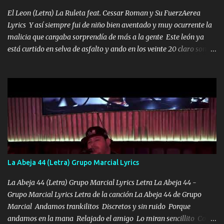
los HERMANOS un cerebro inteligente y com...
El Leon (Letra) La Ruleta feat. Cessar Roman y Su FuerzAerea
Lyrics Y así siempre fui de niño bien aventado y muy ocurrente la
malicia que cargaba sorprendía de más a la gente Este león ya
está curtido en selva de asfalto y ando en los veinte 20 claro son
mis años Leon mi clave por si hay pendiente Tranquilo me la
navego ando en lo mío sin ni un pendiente si hay problemas lo
arreglamos padrino yo brincó en caliente Y No me paran aquí hay
pa más pues hay charola les voy a dar hasta topar pues no hay de
otra Música Surcando bien mi camino voy por mi línea no veo a
los lados aquel que no corre vuela no se me duerm voy chicoteado
Ya pasé varias hazañas ya tienen rato que me agarran el colmillo
de este León los estatales no sé esperaron Al tiro esta la PrimiZa
también la nueve que cargo al lado doy la mano al que su amigo y
La Abeja 44 (Letra) Grupo Marcial Lyrics
al traicionero damos pa abajo Y No me paran aquí hay pa más
pues hay charola les voy a dar hasta topar pues no hay de otra...
La Abeja 44 (Letra) Grupo Marcial Lyrics Letra La Abeja 44 -
Grupo Marcial Lyrics Letra de la canción La Abeja 44 de Grupo
Marcial Andamos trankilitos Discretos y sin ruido Porque
andamos en la mana Relajado el amigo Lo miran sencillito Con