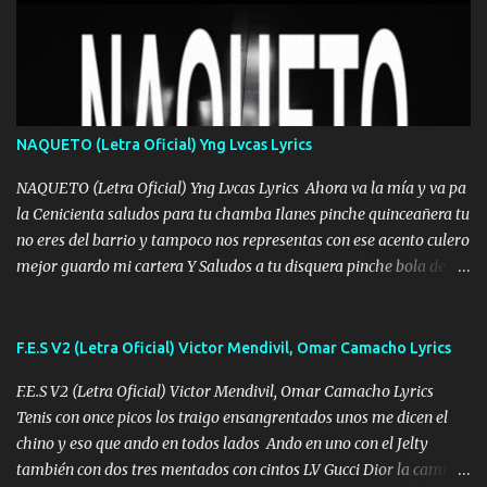
Mesa será Compartida con los que Estuvieron Cuando estuve Solo.
❌ www.elnorteduro.com ❌ Yo No limito los Sueños , si no existe
Uno pues Hallamos Modos , Si me caigo me Levanto, Aprendo Del
Error Y me sacudo El Lodo ❌ www.elnorteduro.com ❌ El Dinero
No me falta Pero Tampoco me Estorba , Por Eso Manejo Todo
Bien Regido Por mis Normas . Aquí no Se Sufre de Ego vengo Desde
NAQUETO (Letra Oficial) Yng Lvcas Lyrics
Abajo y me costó subir Fue Con Trabajo Y Esfuerzo, Nada es
Regalado Me Super Invertir A Mí lado Una Princesa que A pesar de
NAQUETO (Letra Oficial) Yng Lvcas Lyrics Ahora va la mía y va pa
Todo Siempre a estado ahí . Hecho pa...
la Cenicienta saludos para tu chamba Ilanes pinche quinceañera tu
no eres del barrio y tampoco nos representas con ese acento culero
mejor guardo mi cartera Y Saludos a tu disquera pinche bola de
corrientes de Candela no trae nada y de música mucho menos te
robaron en tu casa y a tus padres como perros los traían
amarrados y tu escondido entre el miedo Que el chacal mas caro
F.E.S V2 (Letra Oficial) Victor Mendivil, Omar Camacho Lyrics
eso solo lo dices tú por ahí me llegó el rumor que eso viene de
F.E.S V2 (Letra Oficial) Victor Mendivil, Omar Camacho Lyrics
timbo tú tu ropa y tus joyas están iguales a ti todas nacas todas
Tenis con once picos los traigo ensangrentados unos me dicen el
chafas baratas como TAfi Y un trofeo para Jiménez por dejarse
chino y eso que ando en todos lados Ando en uno con el Jelty
embarazar aunque aquí huele algo raro y es que tu no estas jamas
también con dos tres mentados con cintos LV Gucci Dior la camisa
Muestras en las redes que solo ella y nada más pero yo me se otras