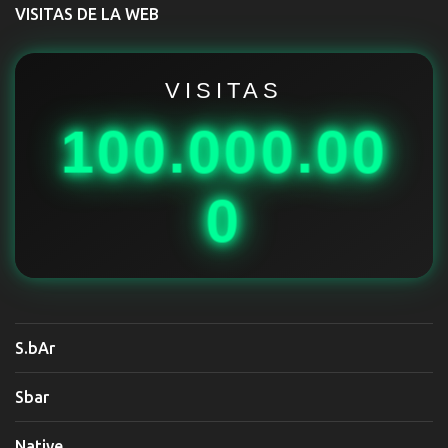
t
VISITAS DE LA WEB
a
r
i
VISITAS
o
100.000.00
s
0
S.bAr
Sbar
Native