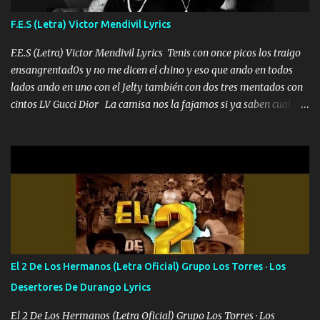
yo tengo el control a todos yo les paro el dedo soy hocicon un
F.E.S (Letra) Victor Mendivil Lyrics
malcriado un malandrón Que Les importa no saben nada falsas
las risas las que me miran hay gente corriente no quieren ve...
F.E.S (Letra) Victor Mendivil Lyrics Tenis con once picos los traigo
ensangrentad0s y no me dicen el chino y eso que ando en todos
lados ando en uno con el Jelty también con dos tres mentados con
cintos LV Gucci Dior La camisa nos la fajamos si ya saben cual es
tanto suena que ya le ardió a tres la trone con el cable en inglés la
camisa no me quito arriba la F.E.S Los caballos de TRX marcan
702 mo cuenta de banco no cuadra con que yo use bots rompiendo
estándares 110 mil records de pistas no me falta mucho para
verme en las revistas Ya pasé Italia Japón Madrid Milán y también
Francia ropa de 100.000 bolas Louis vuitton es mi fragancia
repleta de presidentes la bolsa estoy en mi pic si no se han dado
cuenta chequeen gráficas del kitch
El 2 De Los Hermanos (Letra Oficial) Grupo Los Torres · Los
Desertores De Durango Lyrics
El 2 De Los Hermanos (Letra Oficial) Grupo Los Torres · Los