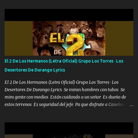
Pero aunque lo intentara nunca iba a cambiar Y no estaba viendo
Que al frente tenía la respuesta Ahora ya lo entiendo Pero habrán
algunas que no lo entiendan Porque ahora soy su pesadilla, lo sé
Soy yo la octava maravilla, no lo niegues Tengo de rodillas a otras
cien Y por más que quieran no me detienen Soy yo la mente que
más brilla, lo ves Pa' mi la vida es tan sencilla No lo entenderías en
tu vida, y está bien Porque lo que tengo nadie lo tiene Una me está
escribiendo y la otra me va a llamar Quiere que vaya a verla y que
El 2 De Los Hermanos (Letra Oficial) Grupo Los Torres · Los
la invite a cenar Otras más me están pidiendo que las saque a
Desertores De Durango Lyrics
bailar Pero es que tengo un par de conciertos más que llenar Se
mueven solo por el interés P...
El 2 De Los Hermanos (Letra Oficial) Grupo Los Torres · Los
Desertores De Durango Lyrics Se miran hombres con tubos Se
mira gente con medios Están cuidando a un señor Es dueño de
estos terrenos Es seguridad del jefe Pa que disfrute a Canelos Es
el DOS de los HERMANOS un cerebro 🧠 inteligente junto con su
hermano el TRES blindado el Estado tiene andan ESPERANDO al
UNO QUE PRONTO ESTARÁ PRESENTE Que no falten las bucanas
ni tampoco las mujeres porque es platica de grandes por eso hay