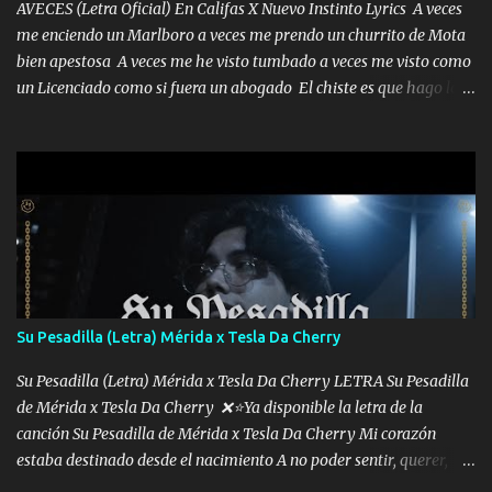
AVECES (Letra Oficial) En Califas X Nuevo Instinto Lyrics A veces
me enciendo un Marlboro a veces me prendo un churrito de Mota
bien apestosa A veces me he visto tumbado a veces me visto como
un Licenciado como si fuera un abogado El chiste es que hago lo
que quiero pues así soy me mandó yo tengo el control a todos yo
les paro el dedo soy hocicon un malcriado un malandrón Que Les
importa no saben nada falsas las risas las que me miran hay gente
corriente no quieren verte subir de level trucha mis plebes Música
A veces me pongo un sombrero a veces me ven la cachucha de lado
con la mirada siempre en alto A veces me fajó una super o a veces
me fajó una Glock siempre armado todas las generaciones yo
traigo El chiste es que hago lo que quiero pues así soy me mandó
yo tengo el control a todos yo les paro el dedo soy hocicon un
Su Pesadilla (Letra) Mérida x Tesla Da Cherry
malcriado un malandrón Que Les importa no saben nada falsas
las risas las que me miran hay gente corriente no quieren ve...
Su Pesadilla (Letra) Mérida x Tesla Da Cherry LETRA Su Pesadilla
de Mérida x Tesla Da Cherry ❌⭐Ya disponible la letra de la
canción Su Pesadilla de Mérida x Tesla Da Cherry Mi corazón
estaba destinado desde el nacimiento A no poder sentir, querer,
confiar y amar Soñaba con llegar a ser como uno más del resto