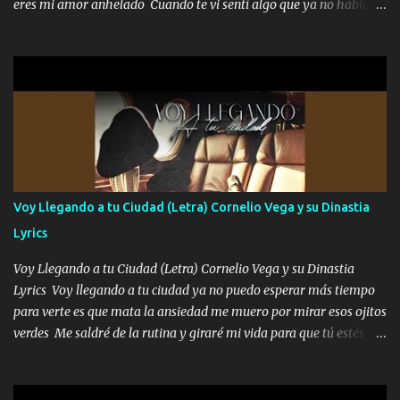
eres mi amor anhelado Cuando te vi sentí algo que ya no había
visto se le nota el estilo pero de serio porque el vie...
aquí quise elegir por mí y me decidí por ti Y ya borracho me
parqueo por tu ventana para llevarte las canciones que te encantan
pa enamorarte las flores no son tan caras pero llevan todo el
cariño de mi alma Que pa febrero vendré frente a ti con mis
preguntas y digas que sí hacernos novios y verte feliz y muy
contenta como yo por ti Música Pregúntame qué es lo que me
enamora pa describirte unas cuantas horas también pregunta que
quiero contigo que seas dichosa al estar conmigo Y ya borracho
contéstame la llamada pa dedicarte unas bonitas palabras así
Voy Llegando a tu Ciudad (Letra) Cornelio Vega y su Dinastia
borracho me animo a decirte todo y puedo describirlo mucho que
Lyrics
me encantes Decirte que me siento muy feliz y emocionado por
tenerte aquí espero que quiera...
Voy Llegando a tu Ciudad (Letra) Cornelio Vega y su Dinastia
Lyrics Voy llegando a tu ciudad ya no puedo esperar más tiempo
para verte es que mata la ansiedad me muero por mirar esos ojitos
verdes Me saldré de la rutina y giraré mi vida para que tú estés en
ella como debe ser Yo sé que eres conocida que varios te tiran pero
no merecen y dile ya a tus amigas que no te presenten con más
pequeñeces Aquí estoy no dejaré que se te acerquen nadie porque