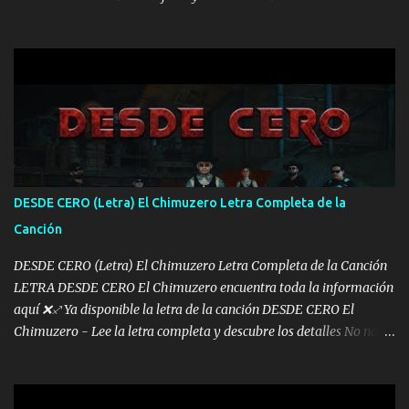
mis años Leon mi clave por si hay pendiente Tranquilo me la
navego ando en lo mío sin ni un pendiente si hay problemas lo
arreglamos padrino yo brincó en caliente Y No me paran aquí hay
pa más pues hay charola les voy a dar hasta topar pues no hay de
otra Música Surcando bien mi camino voy por mi línea no veo a
los lados aquel que no corre vuela no se me duerm voy chicoteado
Ya pasé varias hazañas ya tienen rato que me agarran el colmillo
de este León los estatales no sé esperaron Al tiro esta la PrimiZa
también la nueve que cargo al lado doy la mano al que su amigo y
DESDE CERO (Letra) El Chimuzero Letra Completa de la
al traicionero damos pa abajo Y No me paran aquí hay pa más
Canción
pues hay charola les voy a dar hasta topar pues no hay de otra...
DESDE CERO (Letra) El Chimuzero Letra Completa de la Canción
LETRA DESDE CERO El Chimuzero encuentra toda la información
aquí ❌♐ Ya disponible la letra de la canción DESDE CERO El
Chimuzero - Lee la letra completa y descubre los detalles No nací
en cuna de oro , Pero Andamos Firmes Buscando el Billete. Cómo
Vengo desde Cero Se que Solo Plata. No es lo Suficiente, Soy De
muy Pocos amigos los que están conmigo las Gracias por todo , Mi