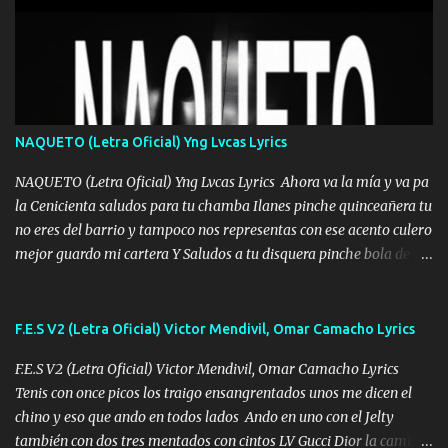
Mesa será Compartida con los que Estuvieron Cuando estuve Solo.
❌ www.elnorteduro.com ❌ Yo No limito los Sueños , si no existe
Uno pues Hallamos Modos , Si me caigo me Levanto, Aprendo Del
Error Y me sacudo El Lodo ❌ www.elnorteduro.com ❌ El Dinero
No me falta Pero Tampoco me Estorba , Por Eso Manejo Todo
Bien Regido Por mis Normas . Aquí no Se Sufre de Ego vengo Desde
NAQUETO (Letra Oficial) Yng Lvcas Lyrics
Abajo y me costó subir Fue Con Trabajo Y Esfuerzo, Nada es
Regalado Me Super Invertir A Mí lado Una Princesa que A pesar de
NAQUETO (Letra Oficial) Yng Lvcas Lyrics Ahora va la mía y va pa
Todo Siempre a estado ahí . Hecho pa...
la Cenicienta saludos para tu chamba Ilanes pinche quinceañera tu
no eres del barrio y tampoco nos representas con ese acento culero
mejor guardo mi cartera Y Saludos a tu disquera pinche bola de
corrientes de Candela no trae nada y de música mucho menos te
robaron en tu casa y a tus padres como perros los traían
amarrados y tu escondido entre el miedo Que el chacal mas caro
F.E.S V2 (Letra Oficial) Victor Mendivil, Omar Camacho Lyrics
eso solo lo dices tú por ahí me llegó el rumor que eso viene de
F.E.S V2 (Letra Oficial) Victor Mendivil, Omar Camacho Lyrics
timbo tú tu ropa y tus joyas están iguales a ti todas nacas todas
Tenis con once picos los traigo ensangrentados unos me dicen el
chafas baratas como TAfi Y un trofeo para Jiménez por dejarse
chino y eso que ando en todos lados Ando en uno con el Jelty
embarazar aunque aquí huele algo raro y es que tu no estas jamas
también con dos tres mentados con cintos LV Gucci Dior la camisa
Muestras en las redes que solo ella y nada más pero yo me se otras