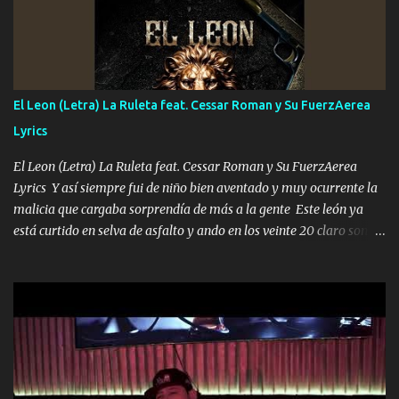
que estar alegres doy las instrucciones para atender los deberes
Música Si es que salta algún problema de confianza tengo gente
ahí está el Hombre Cuarenta y también Pariente 7 arreglan
cualquier problema no más es cuestión que ordené NOS HACE
FALTA UN HERMANO DE CLAVE ERA EL 24 SIEMPRE FUE UN
El Leon (Letra) La Ruleta feat. Cessar Roman y Su FuerzAerea
HOMBRE VALIENTE POR ALGO M'URIÓ PELEAND0 SIEMPRE
Lyrics
VIO POR LA FAMILIA PARA QUE SIGA EL LEGADO Es el DOS de
los HERMANOS un cerebro inteligente y com...
El Leon (Letra) La Ruleta feat. Cessar Roman y Su FuerzAerea
Lyrics Y así siempre fui de niño bien aventado y muy ocurrente la
malicia que cargaba sorprendía de más a la gente Este león ya
está curtido en selva de asfalto y ando en los veinte 20 claro son
mis años Leon mi clave por si hay pendiente Tranquilo me la
navego ando en lo mío sin ni un pendiente si hay problemas lo
arreglamos padrino yo brincó en caliente Y No me paran aquí hay
pa más pues hay charola les voy a dar hasta topar pues no hay de
otra Música Surcando bien mi camino voy por mi línea no veo a
los lados aquel que no corre vuela no se me duerm voy chicoteado
Ya pasé varias hazañas ya tienen rato que me agarran el colmillo