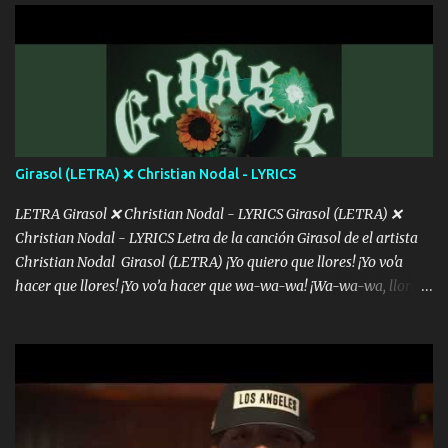
con la gente Dices "Latino Gang" pero pisas a to'a tu gente Pa’ dar
mensajes, m'ijo, hay quе ser coherentеs Si tú no eres artista, al
menos se prudente Hoy me sabe a mierda, traigo un Balvin en los
dientes Por falta de empatía le toca ser resiliente ¿Acaso eres
consciente de los followers que mueves? Parcerito, abre los ojos y
ve el poder que tienes Otro chiste malo son los nombres de tus
álbum's "José, vibras colores con la energía del diablo " ¿Si ...
Girasol (LETRA) ❌ Christian Nodal - LYRICS
LETRA Girasol ❌ Christian Nodal - LYRICS Girasol (LETRA) ❌
Christian Nodal - LYRICS Letra de la canción Girasol de el artista
Christian Nodal Girasol (LETRA) ¡Yo quiero que llores! ¡Yo vo'a
hacer que llores! ¡Yo vo’a hacer que wa-wa-wa! ¡Wa-wa-wa, llores!
Hoy me levanté bromista y me tienes que aguantar No quiero
bromear contigo, de ti quiero bromear Tú eres un chiste, cabrón,
cada que intentas cantar Cada que intentas rapear, cada que
intentas rimar Pobre payaso que usa a todo el mundo pa' conectar
con la gente Dices "Latino Gang" pero pisas a to'a tu gente Pa’ dar
mensajes, m'ijo, hay quе ser coherentеs Si tú no eres artista, al