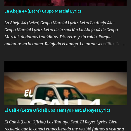
de este León los estatales no sé esperaron Al tiro esta la PrimiZa
también la nueve que cargo al lado doy la mano al que su amigo y
La Abeja 44 (Letra) Grupo Marcial Lyrics
al traicionero damos pa abajo Y No me paran aquí hay pa más
pues hay charola les voy a dar hasta topar pues no hay de otra...
La Abeja 44 (Letra) Grupo Marcial Lyrics Letra La Abeja 44 -
Grupo Marcial Lyrics Letra de la canción La Abeja 44 de Grupo
Marcial Andamos trankilitos Discretos y sin ruido Porque
andamos en la mana Relajado el amigo Lo miran sencillito Con
una Glock bien fajada Lo miran relajado La vida disfrutando Y la
gente siempre criticando Nos miran algo bueno Ya sera ropa,
diamante lo que me cuelgan en el cuello (Chorus) Y cuando
coronamos Se jala los marciales Y sus guitarras ya van sonando
Un gallardo me prendo Para agarrar el vuelo y la mente y
tranquilizando Tomense un buen trago Y así es como empezamos
los versos que voy cantando (Music) A vido alta y bajas La carreta
se atora Pero nunca le aflojamos Ya me han pasado cosas Y
aunque ustedes no sepan Pero la vida es muy corta Hay que
El Cali 4 (Letra Oficial) Los Tamayo Feat. El Reyes Lyrics
echarle chingazos Y seguir trabajando porque nada es...
El Cali 4 (Letra Oficial) Los Tamayo Feat. El Reyes Lyrics Bien
recuerdo que lo conocí empecherado me recibió fuimos a visitar a