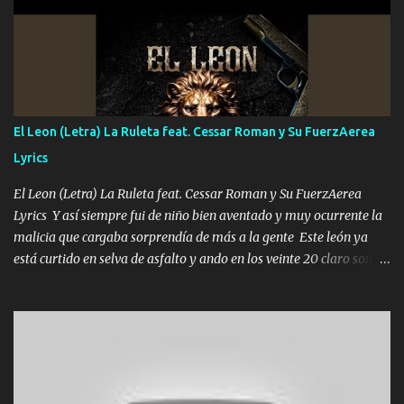
pero eso ya no va a pasar me perderé en la soledad Porque me
mirabas bonito si yo no fui el final feliz el final fue triste pa mí Y
duele no tenerte aquí sabiendo que moría por ti yo y la luna
cantamos y por ti nos embriagamos Quién sabe qué será de mí si
contigo fui muy feliz a lo mejor no lloró pero muy en el fondo te
adoro
El Leon (Letra) La Ruleta feat. Cessar Roman y Su FuerzAerea
Lyrics
El Leon (Letra) La Ruleta feat. Cessar Roman y Su FuerzAerea
Lyrics Y así siempre fui de niño bien aventado y muy ocurrente la
malicia que cargaba sorprendía de más a la gente Este león ya
está curtido en selva de asfalto y ando en los veinte 20 claro son
mis años Leon mi clave por si hay pendiente Tranquilo me la
navego ando en lo mío sin ni un pendiente si hay problemas lo
arreglamos padrino yo brincó en caliente Y No me paran aquí hay
pa más pues hay charola les voy a dar hasta topar pues no hay de
otra Música Surcando bien mi camino voy por mi línea no veo a
los lados aquel que no corre vuela no se me duerm voy chicoteado