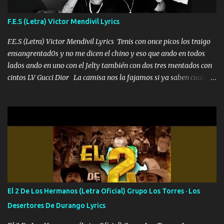
traigo El chiste es que hago lo que quiero pues así soy me mandó
yo tengo el control a todos yo les paro el dedo soy hocicon un
F.E.S (Letra) Victor Mendivil Lyrics
malcriado un malandrón Que Les importa no saben nada falsas
las risas las que me miran hay gente corriente no quieren ve...
F.E.S (Letra) Victor Mendivil Lyrics Tenis con once picos los traigo
ensangrentad0s y no me dicen el chino y eso que ando en todos
lados ando en uno con el Jelty también con dos tres mentados con
cintos LV Gucci Dior La camisa nos la fajamos si ya saben cual es
tanto suena que ya le ardió a tres la trone con el cable en inglés la
camisa no me quito arriba la F.E.S Los caballos de TRX marcan
702 mo cuenta de banco no cuadra con que yo use bots rompiendo
estándares 110 mil records de pistas no me falta mucho para
verme en las revistas Ya pasé Italia Japón Madrid Milán y también
Francia ropa de 100.000 bolas Louis vuitton es mi fragancia
repleta de presidentes la bolsa estoy en mi pic si no se han dado
cuenta chequeen gráficas del kitch
El 2 De Los Hermanos (Letra Oficial) Grupo Los Torres · Los
Desertores De Durango Lyrics