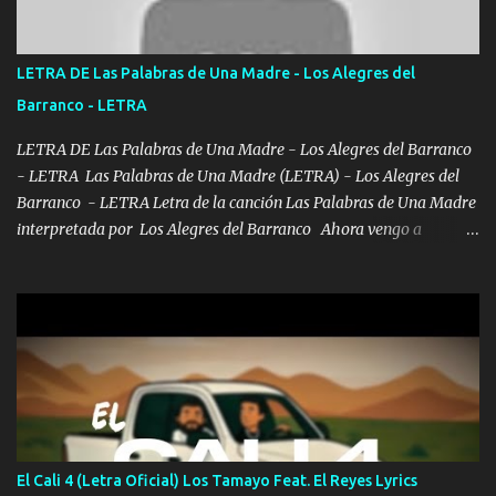
Ya pasé varias hazañas ya tienen rato que me agarran el colmillo
de este León los estatales no sé esperaron Al tiro esta la PrimiZa
también la nueve que cargo al lado doy la mano al que su amigo y
LETRA DE Las Palabras de Una Madre - Los Alegres del
al traicionero damos pa abajo Y No me paran aquí hay pa más
Barranco - LETRA
pues hay charola les voy a dar hasta topar pues no hay de otra...
LETRA DE Las Palabras de Una Madre - Los Alegres del Barranco
- LETRA Las Palabras de Una Madre (LETRA) - Los Alegres del
Barranco - LETRA Letra de la canción Las Palabras de Una Madre
interpretada por Los Alegres del Barranco Ahora vengo a
visitarte, a tu txumba a saludarte, se que del cielo me vez y desde
halla has de cuidarme, son palabras de una madre, que lleva en el
viento a su hijo y aunque ahora ya este con Dios el destino así lo
quiso, él tiempo sigue pasando y nunca te olvidaremos, aquí
seguiré esperando hasta volvernos a vernos El recuerdo que yo
tengo de mi mente no se va, en mi corazón me llevo lo mismo que
tu papá, a veces me pongo triste porque no puedo mirarte, mas se
que tu me escuchas porque tu eres mi gran ángel, El desespero me
llega para reunirme contigo, tu iluminas mi sendero por siempre
El Cali 4 (Letra Oficial) Los Tamayo Feat. El Reyes Lyrics
serás mi niño, del amor que yo te tengo es co...