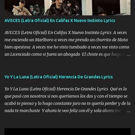
ha rajado pal Chinchillas un saludo y para un amigo que está en
Peñasco Me fajó una Glock al cinto y de Louis Vuitton son mis
zapatos mi es...
AVECES (Letra Oficial) En Califas X Nuevo Instinto Lyrics
AVECES (Letra Oficial) En Califas X Nuevo Instinto Lyrics A veces
me enciendo un Marlboro a veces me prendo un churrito de Mota
bien apestosa A veces me he visto tumbado a veces me visto como
un Licenciado como si fuera un abogado El chiste es que hago lo
que quiero pues así soy me mandó yo tengo el control a todos yo
les paro el dedo soy hocicon un malcriado un malandrón Que Les
importa no saben nada falsas las risas las que me miran hay gente
Yo Y La Luna (Letra Oficial) Herencia De Grandes Lyrics
corriente no quieren verte subir de level trucha mis plebes Música
Yo Y La Luna (Letra Oficial) Herencia De Grandes Lyrics Qué es lo
A veces me pongo un sombrero a veces me ven la cachucha de lado
que pasó con nosotros si nos queríamos los dos y con el tiempo se
con la mirada siempre en alto A veces me fajó una super o a veces
acabó te pienso y lo hago constante juro no te quería perder y de la
me fajó una Glock siempre armado todas las generaciones yo
nada te marchaste Y ahora te veo feliz con él y solo ahora me
traigo El chiste es que hago lo que quiero pues así soy me mandó
quedé yo y la luna cantamos y por ti nos embriagamos' Quién
yo tengo el control a todos yo les paro el dedo soy hocicon un
sabe que será de mí si contigo fue muy feliz a lo mejor no lloro
malcriado un malandrón Que Les importa no saben nada falsas
pero muy en el fondo te adoro' Música Me muero por ir a buscarte
las risas las que me miran hay gente corriente no quieren ve...