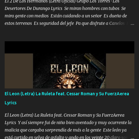
El 2 De Los Hermanos (Letra Oficial) Grupo Los Torres · Los
Desertores De Durango Lyrics Se miran hombres con tubos Se
mira gente con medios Están cuidando a un señor Es dueño de
estos terrenos Es seguridad del jefe Pa que disfrute a Canelos Es
el DOS de los HERMANOS un cerebro 🧠 inteligente junto con su
hermano el TRES blindado el Estado tiene andan ESPERANDO al
UNO QUE PRONTO ESTARÁ PRESENTE Que no falten las bucanas
ni tampoco las mujeres porque es platica de grandes por eso hay
que estar alegres doy las instrucciones para atender los deberes
Música Si es que salta algún problema de confianza tengo gente
ahí está el Hombre Cuarenta y también Pariente 7 arreglan
cualquier problema no más es cuestión que ordené NOS HACE
FALTA UN HERMANO DE CLAVE ERA EL 24 SIEMPRE FUE UN
El Leon (Letra) La Ruleta feat. Cessar Roman y Su FuerzAerea
HOMBRE VALIENTE POR ALGO M'URIÓ PELEAND0 SIEMPRE
Lyrics
VIO POR LA FAMILIA PARA QUE SIGA EL LEGADO Es el DOS de
los HERMANOS un cerebro inteligente y com...
El Leon (Letra) La Ruleta feat. Cessar Roman y Su FuerzAerea
Lyrics Y así siempre fui de niño bien aventado y muy ocurrente la
malicia que cargaba sorprendía de más a la gente Este león ya
está curtido en selva de asfalto y ando en los veinte 20 claro son