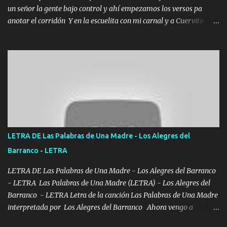
un señor la gente bajo control y ahí empezamos los versos pa
anotar el corridón Y en la escuelita con mi carnal y a Cuervito
mandó a saludar la bergacera del Alamar pensó no llegó al final y
aquí se cumplen las reglas no secuestr0 no r0bar De La C giró la
orden nos comanda el doble P bien firmes con Alto PRIETO y la
camisa es color Verde y peleam0s la Bandera por todita a la ciudad
con los drones patrullando la Frontera De Tijuana Bulevares
Bellas Artes me ve en las blancas ya hace falta mi APA FLACO
verde se le extraña pa que sepan Aquí Pura GENTE DE LA RANA 🐸
POR CLAVE ES EL CALI 4 EN LA CIUDAD TIJUANA Música Al
tirante andamos mi carnal atento a cualquier necesidad no porque
LETRA DE Las Palabras de Una Madre - Los Alegres del
se ve limpio el camino nos confiamos al andar y nunca con la
Barranco - LETRA
misma piedra me vuelvo a tropezar Cuando ando de enamorado
en corto me tiró a per...
LETRA DE Las Palabras de Una Madre - Los Alegres del Barranco
- LETRA Las Palabras de Una Madre (LETRA) - Los Alegres del
Barranco - LETRA Letra de la canción Las Palabras de Una Madre
interpretada por Los Alegres del Barranco Ahora vengo a
visitarte, a tu txumba a saludarte, se que del cielo me vez y desde