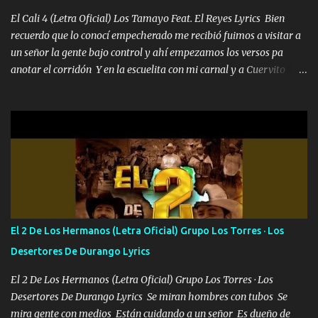
El Cali 4 (Letra Oficial) Los Tamayo Feat. El Reyes Lyrics Bien
recuerdo que lo conocí empecherado me recibió fuimos a visitar a
un señor la gente bajo control y ahí empezamos los versos pa
anotar el corridón Y en la escuelita con mi carnal y a Cuervito
mandó a saludar la bergacera del Alamar pensó no llegó al final y
aquí se cumplen las reglas no secuestr0 no r0bar De La C giró la
orden nos comanda el doble P bien firmes con Alto PRIETO y la
camisa es color Verde y peleam0s la Bandera por todita a la ciudad
con los drones patrullando la Frontera De Tijuana Bulevares
Bellas Artes me ve en las blancas ya hace falta mi APA FLACO
verde se le extraña pa que sepan Aquí Pura GENTE DE LA RANA 🐸
POR CLAVE ES EL CALI 4 EN LA CIUDAD TIJUANA Música Al
tirante andamos mi carnal atento a cualquier necesidad no porque
El 2 De Los Hermanos (Letra Oficial) Grupo Los Torres · Los
se ve limpio el camino nos confiamos al andar y nunca con la
Desertores De Durango Lyrics
misma piedra me vuelvo a tropezar Cuando ando de enamorado
en corto me tiró a per...
El 2 De Los Hermanos (Letra Oficial) Grupo Los Torres · Los
Desertores De Durango Lyrics Se miran hombres con tubos Se
mira gente con medios Están cuidando a un señor Es dueño de