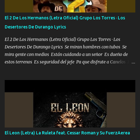
cuenta chequeen gráficas del kitch
El 2 De Los Hermanos (Letra Oficial) Grupo Los Torres · Los
Desertores De Durango Lyrics
El 2 De Los Hermanos (Letra Oficial) Grupo Los Torres · Los
Desertores De Durango Lyrics Se miran hombres con tubos Se
mira gente con medios Están cuidando a un señor Es dueño de
estos terrenos Es seguridad del jefe Pa que disfrute a Canelos Es
el DOS de los HERMANOS un cerebro 🧠 inteligente junto con su
hermano el TRES blindado el Estado tiene andan ESPERANDO al
UNO QUE PRONTO ESTARÁ PRESENTE Que no falten las bucanas
ni tampoco las mujeres porque es platica de grandes por eso hay
que estar alegres doy las instrucciones para atender los deberes
Música Si es que salta algún problema de confianza tengo gente
ahí está el Hombre Cuarenta y también Pariente 7 arreglan
cualquier problema no más es cuestión que ordené NOS HACE
FALTA UN HERMANO DE CLAVE ERA EL 24 SIEMPRE FUE UN
El Leon (Letra) La Ruleta feat. Cessar Roman y Su FuerzAerea
HOMBRE VALIENTE POR ALGO M'URIÓ PELEAND0 SIEMPRE