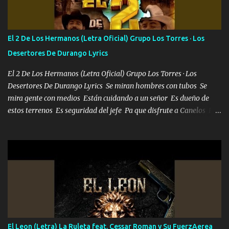
más brilla, lo ves Pa' mi la vida es tan sencilla No lo entenderías en
tu vida, y está bien Porque lo que tengo nadie lo tiene Una me está
escribiendo y la otra me va a llamar Quiere que vaya a verla y que
El 2 De Los Hermanos (Letra Oficial) Grupo Los Torres · Los
la invite a cenar Otras más me están pidiendo que las saque a
Desertores De Durango Lyrics
bailar Pero es que tengo un par de conciertos más que llenar Se
mueven solo por el interés P...
El 2 De Los Hermanos (Letra Oficial) Grupo Los Torres · Los
Desertores De Durango Lyrics Se miran hombres con tubos Se
mira gente con medios Están cuidando a un señor Es dueño de
estos terrenos Es seguridad del jefe Pa que disfrute a Canelos Es
el DOS de los HERMANOS un cerebro 🧠 inteligente junto con su
hermano el TRES blindado el Estado tiene andan ESPERANDO al
UNO QUE PRONTO ESTARÁ PRESENTE Que no falten las bucanas
ni tampoco las mujeres porque es platica de grandes por eso hay
que estar alegres doy las instrucciones para atender los deberes
Música Si es que salta algún problema de confianza tengo gente
ahí está el Hombre Cuarenta y también Pariente 7 arreglan
cualquier problema no más es cuestión que ordené NOS HACE
FALTA UN HERMANO DE CLAVE ERA EL 24 SIEMPRE FUE UN
El Leon (Letra) La Ruleta feat. Cessar Roman y Su FuerzAerea