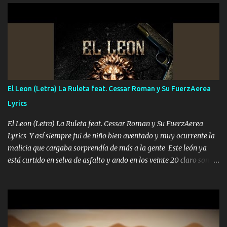
importa no saben nada falsas las risas las que me miran hay gente
corriente no quieren verte subir de level trucha mis plebes Música
A veces me pongo un sombrero a veces me ven la cachucha de lado
con la mirada siempre en alto A veces me fajó una super o a veces
me fajó una Glock siempre armado todas las generaciones yo
traigo El chiste es que hago lo que quiero pues así soy me mandó
yo tengo el control a todos yo les paro el dedo soy hocicon un
El Leon (Letra) La Ruleta feat. Cessar Roman y Su FuerzAerea
malcriado un malandrón Que Les importa no saben nada falsas
Lyrics
las risas las que me miran hay gente corriente no quieren ve...
El Leon (Letra) La Ruleta feat. Cessar Roman y Su FuerzAerea
Lyrics Y así siempre fui de niño bien aventado y muy ocurrente la
malicia que cargaba sorprendía de más a la gente Este león ya
está curtido en selva de asfalto y ando en los veinte 20 claro son
mis años Leon mi clave por si hay pendiente Tranquilo me la
navego ando en lo mío sin ni un pendiente si hay problemas lo
arreglamos padrino yo brincó en caliente Y No me paran aquí hay
pa más pues hay charola les voy a dar hasta topar pues no hay de
otra Música Surcando bien mi camino voy por mi línea no veo a