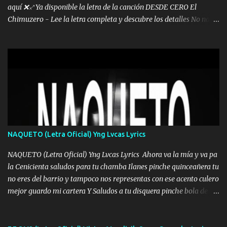
aquí ❌♐ Ya disponible la letra de la canción DESDE CERO El
Chimuzero - Lee la letra completa y descubre los detalles No nací
en cuna de oro , Pero Andamos Firmes Buscando el Billete. Cómo
Vengo desde Cero Se que Solo Plata. No es lo Suficiente, Soy De
muy Pocos amigos los que están conmigo las Gracias por todo , Mi
Mesa será Compartida con los que Estuvieron Cuando estuve Solo.
❌ www.elnorteduro.com ❌ Yo No limito los Sueños , si no existe
Uno pues Hallamos Modos , Si me caigo me Levanto, Aprendo Del
Error Y me sacudo El Lodo ❌ www.elnorteduro.com ❌ El Dinero
No me falta Pero Tampoco me Estorba , Por Eso Manejo Todo
Bien Regido Por mis Normas . Aquí no Se Sufre de Ego vengo Desde
NAQUETO (Letra Oficial) Yng Lvcas Lyrics
Abajo y me costó subir Fue Con Trabajo Y Esfuerzo, Nada es
Regalado Me Super Invertir A Mí lado Una Princesa que A pesar de
NAQUETO (Letra Oficial) Yng Lvcas Lyrics Ahora va la mía y va pa
Todo Siempre a estado ahí . Hecho pa...
la Cenicienta saludos para tu chamba Ilanes pinche quinceañera tu
no eres del barrio y tampoco nos representas con ese acento culero
mejor guardo mi cartera Y Saludos a tu disquera pinche bola de
corrientes de Candela no trae nada y de música mucho menos te
robaron en tu casa y a tus padres como perros los traían