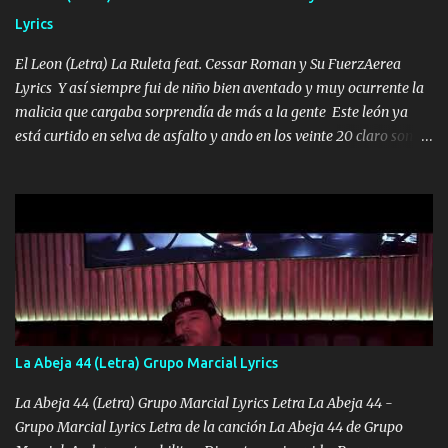
HOMBRE VALIENTE POR ALGO M'URIÓ PELEAND0 SIEMPRE
Lyrics
VIO POR LA FAMILIA PARA QUE SIGA EL LEGADO Es el DOS de
los HERMANOS un cerebro inteligente y com...
El Leon (Letra) La Ruleta feat. Cessar Roman y Su FuerzAerea
Lyrics Y así siempre fui de niño bien aventado y muy ocurrente la
malicia que cargaba sorprendía de más a la gente Este león ya
está curtido en selva de asfalto y ando en los veinte 20 claro son
mis años Leon mi clave por si hay pendiente Tranquilo me la
navego ando en lo mío sin ni un pendiente si hay problemas lo
arreglamos padrino yo brincó en caliente Y No me paran aquí hay
pa más pues hay charola les voy a dar hasta topar pues no hay de
otra Música Surcando bien mi camino voy por mi línea no veo a
los lados aquel que no corre vuela no se me duerm voy chicoteado
Ya pasé varias hazañas ya tienen rato que me agarran el colmillo
de este León los estatales no sé esperaron Al tiro esta la PrimiZa
también la nueve que cargo al lado doy la mano al que su amigo y
La Abeja 44 (Letra) Grupo Marcial Lyrics
al traicionero damos pa abajo Y No me paran aquí hay pa más
pues hay charola les voy a dar hasta topar pues no hay de otra...
La Abeja 44 (Letra) Grupo Marcial Lyrics Letra La Abeja 44 -
Grupo Marcial Lyrics Letra de la canción La Abeja 44 de Grupo