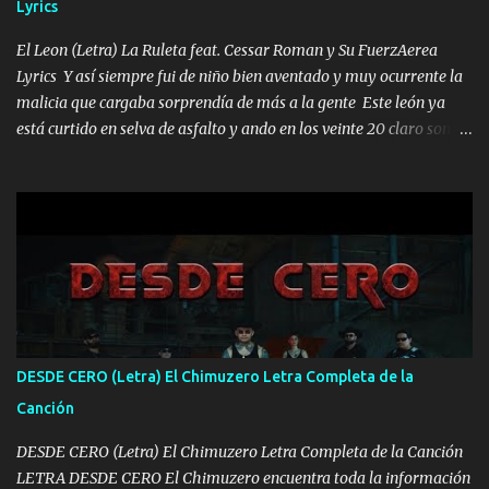
Lyrics
VIO POR LA FAMILIA PARA QUE SIGA EL LEGADO Es el DOS de
los HERMANOS un cerebro inteligente y com...
El Leon (Letra) La Ruleta feat. Cessar Roman y Su FuerzAerea
Lyrics Y así siempre fui de niño bien aventado y muy ocurrente la
malicia que cargaba sorprendía de más a la gente Este león ya
está curtido en selva de asfalto y ando en los veinte 20 claro son
mis años Leon mi clave por si hay pendiente Tranquilo me la
navego ando en lo mío sin ni un pendiente si hay problemas lo
arreglamos padrino yo brincó en caliente Y No me paran aquí hay
pa más pues hay charola les voy a dar hasta topar pues no hay de
otra Música Surcando bien mi camino voy por mi línea no veo a
los lados aquel que no corre vuela no se me duerm voy chicoteado
Ya pasé varias hazañas ya tienen rato que me agarran el colmillo
de este León los estatales no sé esperaron Al tiro esta la PrimiZa
también la nueve que cargo al lado doy la mano al que su amigo y
DESDE CERO (Letra) El Chimuzero Letra Completa de la
al traicionero damos pa abajo Y No me paran aquí hay pa más
Canción
pues hay charola les voy a dar hasta topar pues no hay de otra...
DESDE CERO (Letra) El Chimuzero Letra Completa de la Canción
LETRA DESDE CERO El Chimuzero encuentra toda la información