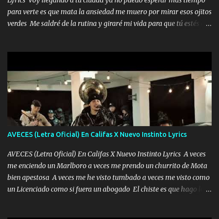
Lyrics Voy llegando a tu ciudad ya no puedo esperar más tiempo
para verte es que mata la ansiedad me muero por mirar esos ojitos
verdes Me saldré de la rutina y giraré mi vida para que tú estés en
ella como debe ser Yo sé que eres conocida que varios te tiran pero
no merecen y dile ya a tus amigas que no te presenten con más
pequeñeces Aquí estoy no dejaré que se te acerquen nadie porque
solo yo tendre el candado 🔒 del amor ❤️ Música Mil y un besos
para dar ya estando en tu ciudad no habrá quien lo detenga si las
copas van de más vayamos a un lugar y cerremos las puertas
Entre alcohol y besos se va incrementado el Fuego en esa
habitación ya no mires más el reloj Única por donde vas me curas
tú mi mal moviendo tu silueta no hay otra que te sea igual te ves
AVECES (Letra Oficial) En Califas X Nuevo Instinto Lyrics
tan especial por eso es que me tientas Aquí estoy no dejaré que se
te acerque nadie porque solo yo tendre el candado 🔒 del a...
AVECES (Letra Oficial) En Califas X Nuevo Instinto Lyrics A veces
me enciendo un Marlboro a veces me prendo un churrito de Mota
bien apestosa A veces me he visto tumbado a veces me visto como
un Licenciado como si fuera un abogado El chiste es que hago lo
que quiero pues así soy me mandó yo tengo el control a todos yo
les paro el dedo soy hocicon un malcriado un malandrón Que Les