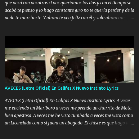
que pasó con nosotros si nos queríamos los dos y con el tiempo se
madre no quiero dejar de tenerte no ayuda la p'uta loquera y al
acabó te pienso y lo hago constante juro no te quería perder y de la
chile quisiera ser menos de ti dependiente la pinche tristeza me
nada te marchaste Y ahora te veo feliz con él y solo ahora me
encierra princesa tu sabes que nunca saldras de mi mente Ella era
quedé yo y la luna cantamos y por ti nos embriagamos' Quién
la peligro...
sabe que será de mí si contigo fue muy feliz a lo mejor no lloro
pero muy en el fondo te adoro' Música Me muero por ir a buscarte
pero eso ya no va a pasar me perderé en la soledad Porque me
mirabas bonito si yo no fui el final feliz el final fue triste pa mí Y
duele no tenerte aquí sabiendo que moría por ti yo y la luna
cantamos y por ti nos embriagamos Quién sabe qué será de mí si
contigo fui muy feliz a lo mejor no lloró pero muy en el fondo te
adoro
AVECES (Letra Oficial) En Califas X Nuevo Instinto Lyrics
AVECES (Letra Oficial) En Califas X Nuevo Instinto Lyrics A veces
me enciendo un Marlboro a veces me prendo un churrito de Mota
bien apestosa A veces me he visto tumbado a veces me visto como
un Licenciado como si fuera un abogado El chiste es que hago lo
que quiero pues así soy me mandó yo tengo el control a todos yo
les paro el dedo soy hocicon un malcriado un malandrón Que Les