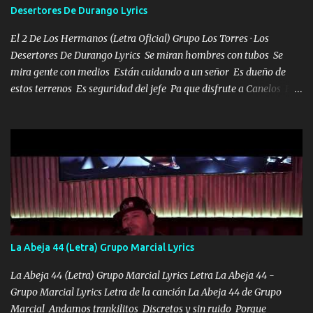
Desertores De Durango Lyrics
misma piedra me vuelvo a tropezar Cuando ando de enamorado
en corto me tiró a per...
El 2 De Los Hermanos (Letra Oficial) Grupo Los Torres · Los
Desertores De Durango Lyrics Se miran hombres con tubos Se
mira gente con medios Están cuidando a un señor Es dueño de
estos terrenos Es seguridad del jefe Pa que disfrute a Canelos Es
el DOS de los HERMANOS un cerebro 🧠 inteligente junto con su
hermano el TRES blindado el Estado tiene andan ESPERANDO al
UNO QUE PRONTO ESTARÁ PRESENTE Que no falten las bucanas
ni tampoco las mujeres porque es platica de grandes por eso hay
que estar alegres doy las instrucciones para atender los deberes
Música Si es que salta algún problema de confianza tengo gente
ahí está el Hombre Cuarenta y también Pariente 7 arreglan
cualquier problema no más es cuestión que ordené NOS HACE
FALTA UN HERMANO DE CLAVE ERA EL 24 SIEMPRE FUE UN
La Abeja 44 (Letra) Grupo Marcial Lyrics
HOMBRE VALIENTE POR ALGO M'URIÓ PELEAND0 SIEMPRE
VIO POR LA FAMILIA PARA QUE SIGA EL LEGADO Es el DOS de
La Abeja 44 (Letra) Grupo Marcial Lyrics Letra La Abeja 44 -
los HERMANOS un cerebro inteligente y com...
Grupo Marcial Lyrics Letra de la canción La Abeja 44 de Grupo
Marcial Andamos trankilitos Discretos y sin ruido Porque