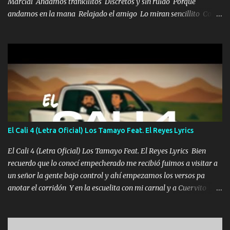
Marcial Andamos trankilitos Discretos y sin ruido Porque
andamos en la mana Relajado el amigo Lo miran sencillito Con
una Glock bien fajada Lo miran relajado La vida disfrutando Y la
gente siempre criticando Nos miran algo bueno Ya sera ropa,
diamante lo que me cuelgan en el cuello (Chorus) Y cuando
coronamos Se jala los marciales Y sus guitarras ya van sonando
Un gallardo me prendo Para agarrar el vuelo y la mente y
tranquilizando Tomense un buen trago Y así es como empezamos
los versos que voy cantando (Music) A vido alta y bajas La carreta
se atora Pero nunca le aflojamos Ya me han pasado cosas Y
aunque ustedes no sepan Pero la vida es muy corta Hay que
El Cali 4 (Letra Oficial) Los Tamayo Feat. El Reyes Lyrics
echarle chingazos Y seguir trabajando porque nada es...
El Cali 4 (Letra Oficial) Los Tamayo Feat. El Reyes Lyrics Bien
recuerdo que lo conocí empecherado me recibió fuimos a visitar a
un señor la gente bajo control y ahí empezamos los versos pa
anotar el corridón Y en la escuelita con mi carnal y a Cuervito
mandó a saludar la bergacera del Alamar pensó no llegó al final y
aquí se cumplen las reglas no secuestr0 no r0bar De La C giró la
orden nos comanda el doble P bien firmes con Alto PRIETO y la