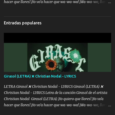
hacer que llores! ¡Yo vo’a hacer que wa-wa-wa! ¡Wa-wa-wa, llores!
Hoy me levanté bromista y me tienes que aguantar No quiero
bromear contigo, de ti quiero bromear Tú eres un chiste, cabrón,
cada que intentas cantar Cada que intentas rapear, cada que
Entradas populares
intentas rimar Pobre payaso que usa a todo el mundo pa' conectar
con la gente Dices "Latino Gang" pero pisas a to'a tu gente Pa’ dar
mensajes, m'ijo, hay quе ser coherentеs Si tú no eres artista, al
menos se prudente Hoy me sabe a mierda, traigo un Balvin en los
dientes Por falta de empatía le toca ser resiliente ¿Acaso eres
consciente de los followers que mueves? Parcerito, abre los ojos y
ve el poder que tienes Otro chiste malo son los nombres de tus
álbum's "José, vibras colores con la energía del diablo " ¿Si ...
Girasol (LETRA) ❌ Christian Nodal - LYRICS
LETRA Girasol ❌ Christian Nodal - LYRICS Girasol (LETRA) ❌
Christian Nodal - LYRICS Letra de la canción Girasol de el artista
Christian Nodal Girasol (LETRA) ¡Yo quiero que llores! ¡Yo vo'a
hacer que llores! ¡Yo vo’a hacer que wa-wa-wa! ¡Wa-wa-wa, llores!
Hoy me levanté bromista y me tienes que aguantar No quiero