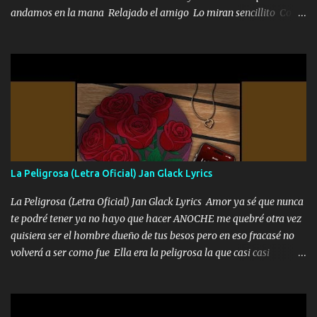
andamos en la mana Relajado el amigo Lo miran sencillito Con
una Glock bien fajada Lo miran relajado La vida disfrutando Y la
gente siempre criticando Nos miran algo bueno Ya sera ropa,
diamante lo que me cuelgan en el cuello (Chorus) Y cuando
coronamos Se jala los marciales Y sus guitarras ya van sonando
Un gallardo me prendo Para agarrar el vuelo y la mente y
tranquilizando Tomense un buen trago Y así es como empezamos
los versos que voy cantando (Music) A vido alta y bajas La carreta
se atora Pero nunca le aflojamos Ya me han pasado cosas Y
aunque ustedes no sepan Pero la vida es muy corta Hay que
La Peligrosa (Letra Oficial) Jan Glack Lyrics
echarle chingazos Y seguir trabajando porque nada es...
La Peligrosa (Letra Oficial) Jan Glack Lyrics Amor ya sé que nunca
te podré tener ya no hayo que hacer ANOCHE me quebré otra vez
quisiera ser el hombre dueño de tus besos pero en eso fracasé no
volverá a ser como fue Ella era la peligrosa la que casi casi
convertí en mi esposa la que no importaba si llegaba tarde se
ponía contenta con un par de rosas Y aunque pasen cien años cien
años solo pienso en ti mami no me crees se que no me crees