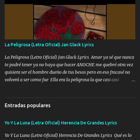
Yo Soy El De Las Pacas Sobrino Del Brazo Armad0 Con mi Glock
fajado y mi R terciado me van a ver allá por TJ para un licenciado
mando un abrazo andamos al cien Choritas también Música
Ando en la colonia bien acelerado traigo un M2 que nunca me ha
fallado para mi compadre mandó un fuerte abrazo también al
Especial sabe que lo apreciamos En los mejores antros me verán
La Peligrosa (Letra Oficial) Jan Glack Lyrics
tomando con mujeres hermosas y botellas destapando siempre
bien cuidado bien atrabancado y a los que me conocen ya saben de
La Peligrosa (Letra Oficial) Jan Glack Lyrics Amor ya sé que nunca
lo que hablo Entre lob...
te podré tener ya no hayo que hacer ANOCHE me quebré otra vez
quisiera ser el hombre dueño de tus besos pero en eso fracasé no
volverá a ser como fue Ella era la peligrosa la que casi casi
convertí en mi esposa la que no importaba si llegaba tarde se
ponía contenta con un par de rosas Y aunque pasen cien años cien
años solo pienso en ti mami no me crees se que no me crees
Entradas populares
Música Amar me duele estoy rodeado de mujeres pero solo
quieren billetes y yo que solo ocupo verte Recuerdo echábamos
Yo Y La Luna (Letra Oficial) Herencia De Grandes Lyrics
pasión en la troca tus labios besándome yo quitándote la ropa no
quiero que sea nunca con otra yo quiero llevarte a la Luna y si
Yo Y La Luna (Letra Oficial) Herencia De Grandes Lyrics Qué es lo
quieres en ese momento te pido que seas mi esposa Chingada