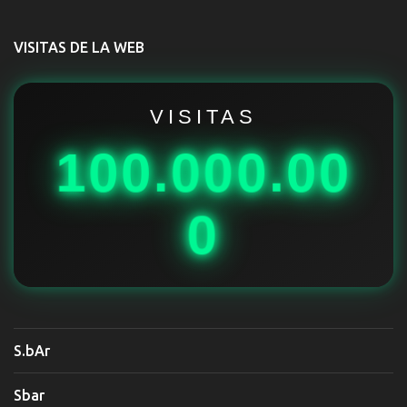
n
t
VISITAS DE LA WEB
a
r
i
VISITAS
o
100.000.00
s
0
S.bAr
Sbar