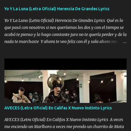
quieren billetes y yo que solo ocupo verte Recuerdo echábamos
Yo Y La Luna (Letra Oficial) Herencia De Grandes Lyrics
pasión en la troca tus labios besándome yo quitándote la ropa no
quiero que sea nunca con otra yo quiero llevarte a la Luna y si
Yo Y La Luna (Letra Oficial) Herencia De Grandes Lyrics Qué es lo
quieres en ese momento te pido que seas mi esposa Chingada
que pasó con nosotros si nos queríamos los dos y con el tiempo se
madre no quiero dejar de tenerte no ayuda la p'uta loquera y al
acabó te pienso y lo hago constante juro no te quería perder y de la
chile quisiera ser menos de ti dependiente la pinche tristeza me
nada te marchaste Y ahora te veo feliz con él y solo ahora me
encierra princesa tu sabes que nunca saldras de mi mente Ella era
quedé yo y la luna cantamos y por ti nos embriagamos' Quién
la peligro...
sabe que será de mí si contigo fue muy feliz a lo mejor no lloro
pero muy en el fondo te adoro' Música Me muero por ir a buscarte
pero eso ya no va a pasar me perderé en la soledad Porque me
mirabas bonito si yo no fui el final feliz el final fue triste pa mí Y
duele no tenerte aquí sabiendo que moría por ti yo y la luna
cantamos y por ti nos embriagamos Quién sabe qué será de mí si
contigo fui muy feliz a lo mejor no lloró pero muy en el fondo te
adoro
AVECES (Letra Oficial) En Califas X Nuevo Instinto Lyrics
AVECES (Letra Oficial) En Califas X Nuevo Instinto Lyrics A veces
me enciendo un Marlboro a veces me prendo un churrito de Mota