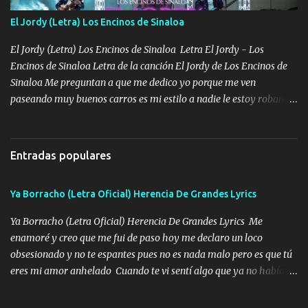
madre no quiero dejar de tenerte no ayuda la p'uta loquera y al
El Jordy (Letra) Los Encinos de Sinaloa
chile quisiera ser menos de ti dependiente la pinche tristeza me
encierra princesa tu sabes que nunca saldras de mi mente Ella era
El Jordy (Letra) Los Encinos de Sinaloa Letra El Jordy - Los
la peligro...
Encinos de Sinaloa Letra de la canción El Jordy de Los Encinos de
Sinaloa Me preguntan a que me dedico yo porque me ven
paseando muy buenos carros es mi estilo a nadie le estoy robando
discretamente cumplo yo bien mi trabajo De Tijuana a los rumbos
de L.A de muy joven me vine para el otro lado a los dieciséis me
miraban trabajando la escuela dejé el dinero estaba escaso Mi
Entradas populares
familia que nunca les falte nada es la gran razón que a diario me
refo el cuero mientras viva nunca les faltará nada mis dos hijos y
Ya Borracho (Letra Oficial) Herencia De Grandes Lyrics
mi esposa no se ra'ja Música Me rodearon y la puerta me
tumbaron prisionero en caliente me llevaron me achacaba cargos
Ya Borracho (Letra Oficial) Herencia De Grandes Lyrics Me
que estaban muy raros me gritaba a donde tienes el clavo Yo me
enamoré y creo que me fui de paso hoy me declaro un loco
enfiesto me gusta vivir en grande más me cuido me gusta ser
obsesionado y no te espantes pues no es nada malo pero es que tú
responsable hay rateros envidiosos que no falten mi dios es grande
eres mi amor anhelado Cuando te vi sentí algo que ya no había
me cuida de las maldades Pa el equipo aquí le mando un abrazo
aquí quise elegir por mí y me decidí por ti Y ya borracho me
que conmigo aquí tiene mi respaldo...
parqueo por tu ventana para llevarte las canciones que te encantan