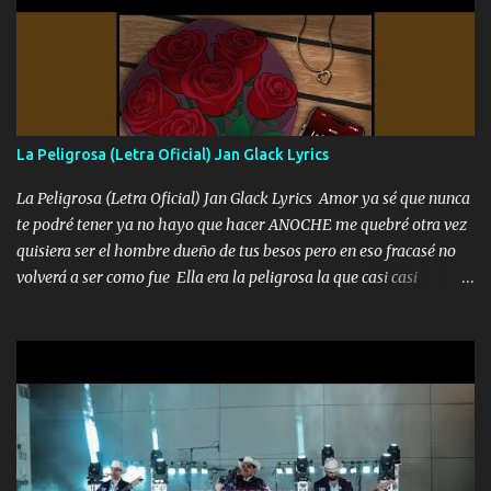
quiso, él tiempo sigue pasando y nunca te olvidaremos, aquí
seguiré esperando hasta volvernos a vernos El recuerdo que yo
tengo de mi mente no se va, en mi corazón me llevo lo mismo que
tu papá, a veces me pongo triste porque no puedo mirarte, mas se
que tu me escuchas porque tu eres mi gran ángel, El desespero me
llega para reunirme contigo, tu iluminas mi sendero por siempre
La Peligrosa (Letra Oficial) Jan Glack Lyrics
serás mi niño, del amor que yo te tengo es co...
La Peligrosa (Letra Oficial) Jan Glack Lyrics Amor ya sé que nunca
te podré tener ya no hayo que hacer ANOCHE me quebré otra vez
quisiera ser el hombre dueño de tus besos pero en eso fracasé no
volverá a ser como fue Ella era la peligrosa la que casi casi
convertí en mi esposa la que no importaba si llegaba tarde se
ponía contenta con un par de rosas Y aunque pasen cien años cien
años solo pienso en ti mami no me crees se que no me crees
Música Amar me duele estoy rodeado de mujeres pero solo
quieren billetes y yo que solo ocupo verte Recuerdo echábamos
pasión en la troca tus labios besándome yo quitándote la ropa no
quiero que sea nunca con otra yo quiero llevarte a la Luna y si
quieres en ese momento te pido que seas mi esposa Chingada