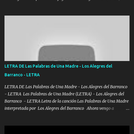
las libretas para el otro lado las fuimos mandando Ya nos
difamaron y nos han tachado sigue la vieja guardia y sigue bien
firme el legado que si como me llamó varios ya se han preguntado
Yo Soy El De Las Pacas Sobrino Del Brazo Armad0 Con mi Glock
fajado y mi R terciado me van a ver allá por TJ para un licenciado
mando un abrazo andamos al cien Choritas también Música
Ando en la colonia bien acelerado traigo un M2 que nunca me ha
fallado para mi compadre mandó un fuerte abrazo también al
Especial sabe que lo apreciamos En los mejores antros me verán
LETRA DE Las Palabras de Una Madre - Los Alegres del
tomando con mujeres hermosas y botellas destapando siempre
Barranco - LETRA
bien cuidado bien atrabancado y a los que me conocen ya saben de
lo que hablo Entre lob...
LETRA DE Las Palabras de Una Madre - Los Alegres del Barranco
- LETRA Las Palabras de Una Madre (LETRA) - Los Alegres del
Barranco - LETRA Letra de la canción Las Palabras de Una Madre
interpretada por Los Alegres del Barranco Ahora vengo a
visitarte, a tu txumba a saludarte, se que del cielo me vez y desde
halla has de cuidarme, son palabras de una madre, que lleva en el
viento a su hijo y aunque ahora ya este con Dios el destino así lo