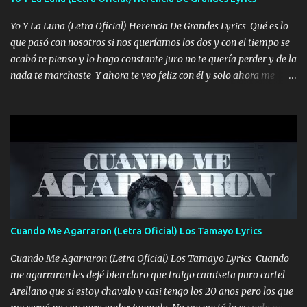
quiso, él tiempo sigue pasando y nunca te olvidaremos, aquí
Yo Y La Luna (Letra Oficial) Herencia De Grandes Lyrics Qué es lo
seguiré esperando hasta volvernos a vernos El recuerdo que yo
que pasó con nosotros si nos queríamos los dos y con el tiempo se
tengo de mi mente no se va, en mi corazón me llevo lo mismo que
acabó te pienso y lo hago constante juro no te quería perder y de la
tu papá, a veces me pongo triste porque no puedo mirarte, mas se
nada te marchaste Y ahora te veo feliz con él y solo ahora me
que tu me escuchas porque tu eres mi gran ángel, El desespero me
quedé yo y la luna cantamos y por ti nos embriagamos' Quién
llega para reunirme contigo, tu iluminas mi sendero por siempre
sabe que será de mí si contigo fue muy feliz a lo mejor no lloro
serás mi niño, del amor que yo te tengo es co...
pero muy en el fondo te adoro' Música Me muero por ir a buscarte
pero eso ya no va a pasar me perderé en la soledad Porque me
mirabas bonito si yo no fui el final feliz el final fue triste pa mí Y
duele no tenerte aquí sabiendo que moría por ti yo y la luna
cantamos y por ti nos embriagamos Quién sabe qué será de mí si
contigo fui muy feliz a lo mejor no lloró pero muy en el fondo te
adoro
Cuando Me Agarraron (Letra Oficial) Los Tamayo Lyrics
Cuando Me Agarraron (Letra Oficial) Los Tamayo Lyrics Cuando
me agarraron les dejé bien claro que traigo camiseta puro cartel
Arellano que si estoy chavalo y casi tengo los 20 años pero los que