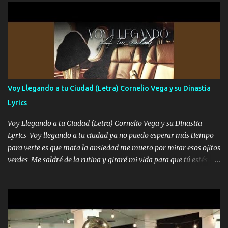
pa enamorarte las flores no son tan caras pero llevan todo el
cariño de mi alma Que pa febrero vendré frente a ti con mis
preguntas y digas que sí hacernos novios y verte feliz y muy
contenta como yo por ti Música Pregúntame qué es lo que me
enamora pa describirte unas cuantas horas también pregunta que
quiero contigo que seas dichosa al estar conmigo Y ya borracho
contéstame la llamada pa dedicarte unas bonitas palabras así
Voy Llegando a tu Ciudad (Letra) Cornelio Vega y su Dinastia
borracho me animo a decirte todo y puedo describirlo mucho que
Lyrics
me encantes Decirte que me siento muy feliz y emocionado por
tenerte aquí espero que quiera...
Voy Llegando a tu Ciudad (Letra) Cornelio Vega y su Dinastia
Lyrics Voy llegando a tu ciudad ya no puedo esperar más tiempo
para verte es que mata la ansiedad me muero por mirar esos ojitos
verdes Me saldré de la rutina y giraré mi vida para que tú estés en
ella como debe ser Yo sé que eres conocida que varios te tiran pero
no merecen y dile ya a tus amigas que no te presenten con más
pequeñeces Aquí estoy no dejaré que se te acerquen nadie porque
solo yo tendre el candado 🔒 del amor ❤️ Música Mil y un besos
para dar ya estando en tu ciudad no habrá quien lo detenga si las