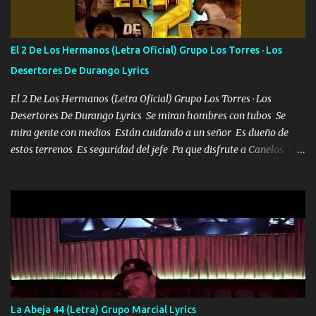
verde se le extraña pa que sepan Aquí Pura GENTE DE LA RANA 🐸
POR CLAVE ES EL CALI 4 EN LA CIUDAD TIJUANA Música Al
tirante andamos mi carnal atento a cualquier necesidad no porque
El 2 De Los Hermanos (Letra Oficial) Grupo Los Torres · Los
se ve limpio el camino nos confiamos al andar y nunca con la
Desertores De Durango Lyrics
misma piedra me vuelvo a tropezar Cuando ando de enamorado
en corto me tiró a per...
El 2 De Los Hermanos (Letra Oficial) Grupo Los Torres · Los
Desertores De Durango Lyrics Se miran hombres con tubos Se
mira gente con medios Están cuidando a un señor Es dueño de
estos terrenos Es seguridad del jefe Pa que disfrute a Canelos Es
el DOS de los HERMANOS un cerebro 🧠 inteligente junto con su
hermano el TRES blindado el Estado tiene andan ESPERANDO al
UNO QUE PRONTO ESTARÁ PRESENTE Que no falten las bucanas
ni tampoco las mujeres porque es platica de grandes por eso hay
que estar alegres doy las instrucciones para atender los deberes
Música Si es que salta algún problema de confianza tengo gente
ahí está el Hombre Cuarenta y también Pariente 7 arreglan
cualquier problema no más es cuestión que ordené NOS HACE
FALTA UN HERMANO DE CLAVE ERA EL 24 SIEMPRE FUE UN
La Abeja 44 (Letra) Grupo Marcial Lyrics