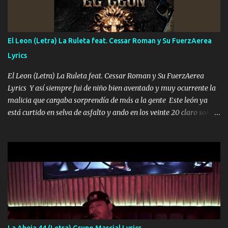
ahí está el Hombre Cuarenta y también Pariente 7 arreglan
cualquier problema no más es cuestión que ordené NOS HACE
FALTA UN HERMANO DE CLAVE ERA EL 24 SIEMPRE FUE UN
El Leon (Letra) La Ruleta feat. Cessar Roman y Su FuerzAerea
HOMBRE VALIENTE POR ALGO M'URIÓ PELEAND0 SIEMPRE
Lyrics
VIO POR LA FAMILIA PARA QUE SIGA EL LEGADO Es el DOS de
los HERMANOS un cerebro inteligente y com...
El Leon (Letra) La Ruleta feat. Cessar Roman y Su FuerzAerea
Lyrics Y así siempre fui de niño bien aventado y muy ocurrente la
malicia que cargaba sorprendía de más a la gente Este león ya
está curtido en selva de asfalto y ando en los veinte 20 claro son
mis años Leon mi clave por si hay pendiente Tranquilo me la
navego ando en lo mío sin ni un pendiente si hay problemas lo
arreglamos padrino yo brincó en caliente Y No me paran aquí hay
pa más pues hay charola les voy a dar hasta topar pues no hay de
otra Música Surcando bien mi camino voy por mi línea no veo a
los lados aquel que no corre vuela no se me duerm voy chicoteado
Ya pasé varias hazañas ya tienen rato que me agarran el colmillo
de este León los estatales no sé esperaron Al tiro esta la PrimiZa
también la nueve que cargo al lado doy la mano al que su amigo y
La Abeja 44 (Letra) Grupo Marcial Lyrics