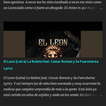
bien apestosa A veces me he visto tumbado a veces me visto como
un Licenciado como si fuera un abogado El chiste es que hago lo
que quiero pues así soy me mandó yo tengo el control a todos yo
les paro el dedo soy hocicon un malcriado un malandrón Que Les
importa no saben nada falsas las risas las que me miran hay gente
corriente no quieren verte subir de level trucha mis plebes Música
A veces me pongo un sombrero a veces me ven la cachucha de lado
con la mirada siempre en alto A veces me fajó una super o a veces
me fajó una Glock siempre armado todas las generaciones yo
traigo El chiste es que hago lo que quiero pues así soy me mandó
yo tengo el control a todos yo les paro el dedo soy hocicon un
El Leon (Letra) La Ruleta feat. Cessar Roman y Su FuerzAerea
malcriado un malandrón Que Les importa no saben nada falsas
Lyrics
las risas las que me miran hay gente corriente no quieren ve...
El Leon (Letra) La Ruleta feat. Cessar Roman y Su FuerzAerea
Lyrics Y así siempre fui de niño bien aventado y muy ocurrente la
malicia que cargaba sorprendía de más a la gente Este león ya
está curtido en selva de asfalto y ando en los veinte 20 claro son
mis años Leon mi clave por si hay pendiente Tranquilo me la