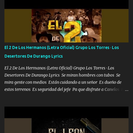
Que al frente tenía la respuesta Ahora ya lo entiendo Pero habrán
algunas que no lo entiendan Porque ahora soy su pesadilla, lo sé
Soy yo la octava maravilla, no lo niegues Tengo de rodillas a otras
cien Y por más que quieran no me detienen Soy yo la mente que
más brilla, lo ves Pa' mi la vida es tan sencilla No lo entenderías en
tu vida, y está bien Porque lo que tengo nadie lo tiene Una me está
escribiendo y la otra me va a llamar Quiere que vaya a verla y que
El 2 De Los Hermanos (Letra Oficial) Grupo Los Torres · Los
la invite a cenar Otras más me están pidiendo que las saque a
Desertores De Durango Lyrics
bailar Pero es que tengo un par de conciertos más que llenar Se
mueven solo por el interés P...
El 2 De Los Hermanos (Letra Oficial) Grupo Los Torres · Los
Desertores De Durango Lyrics Se miran hombres con tubos Se
mira gente con medios Están cuidando a un señor Es dueño de
estos terrenos Es seguridad del jefe Pa que disfrute a Canelos Es
el DOS de los HERMANOS un cerebro 🧠 inteligente junto con su
hermano el TRES blindado el Estado tiene andan ESPERANDO al
UNO QUE PRONTO ESTARÁ PRESENTE Que no falten las bucanas
ni tampoco las mujeres porque es platica de grandes por eso hay
que estar alegres doy las instrucciones para atender los deberes
Música Si es que salta algún problema de confianza tengo gente