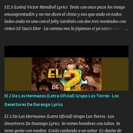
las risas las que me miran hay gente corriente no quieren ve...
F.E.S (Letra) Victor Mendivil Lyrics Tenis con once picos los traigo
ensangrentad0s y no me dicen el chino y eso que ando en todos
lados ando en uno con el Jelty también con dos tres mentados con
cintos LV Gucci Dior La camisa nos la fajamos si ya saben cual es
tanto suena que ya le ardió a tres la trone con el cable en inglés la
camisa no me quito arriba la F.E.S Los caballos de TRX marcan
702 mo cuenta de banco no cuadra con que yo use bots rompiendo
estándares 110 mil records de pistas no me falta mucho para
verme en las revistas Ya pasé Italia Japón Madrid Milán y también
Francia ropa de 100.000 bolas Louis vuitton es mi fragancia
repleta de presidentes la bolsa estoy en mi pic si no se han dado
cuenta chequeen gráficas del kitch
El 2 De Los Hermanos (Letra Oficial) Grupo Los Torres · Los
Desertores De Durango Lyrics
El 2 De Los Hermanos (Letra Oficial) Grupo Los Torres · Los
Desertores De Durango Lyrics Se miran hombres con tubos Se
mira gente con medios Están cuidando a un señor Es dueño de