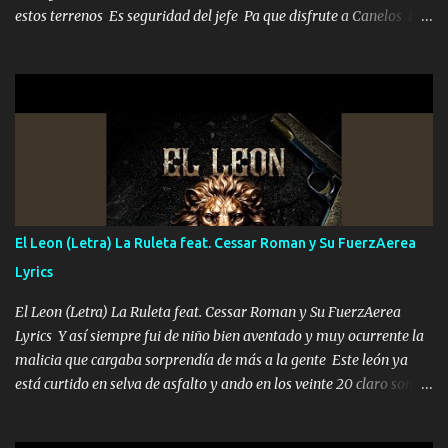
estos terrenos Es seguridad del jefe Pa que disfrute a Canelos Es
el DOS de los HERMANOS un cerebro 🧠 inteligente junto con su
hermano el TRES blindado el Estado tiene andan ESPERANDO al
UNO QUE PRONTO ESTARÁ PRESENTE Que no falten las bucanas
ni tampoco las mujeres porque es platica de grandes por eso hay
que estar alegres doy las instrucciones para atender los deberes
Música Si es que salta algún problema de confianza tengo gente
ahí está el Hombre Cuarenta y también Pariente 7 arreglan
cualquier problema no más es cuestión que ordené NOS HACE
FALTA UN HERMANO DE CLAVE ERA EL 24 SIEMPRE FUE UN
El Leon (Letra) La Ruleta feat. Cessar Roman y Su FuerzAerea
HOMBRE VALIENTE POR ALGO M'URIÓ PELEAND0 SIEMPRE
Lyrics
VIO POR LA FAMILIA PARA QUE SIGA EL LEGADO Es el DOS de
los HERMANOS un cerebro inteligente y com...
El Leon (Letra) La Ruleta feat. Cessar Roman y Su FuerzAerea
Lyrics Y así siempre fui de niño bien aventado y muy ocurrente la
malicia que cargaba sorprendía de más a la gente Este león ya
está curtido en selva de asfalto y ando en los veinte 20 claro son
mis años Leon mi clave por si hay pendiente Tranquilo me la
navego ando en lo mío sin ni un pendiente si hay problemas lo