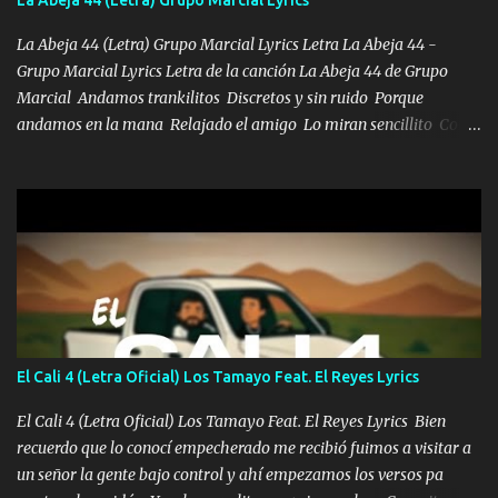
al traicionero damos pa abajo Y No me paran aquí hay pa más
pues hay charola les voy a dar hasta topar pues no hay de otra...
La Abeja 44 (Letra) Grupo Marcial Lyrics Letra La Abeja 44 -
Grupo Marcial Lyrics Letra de la canción La Abeja 44 de Grupo
Marcial Andamos trankilitos Discretos y sin ruido Porque
andamos en la mana Relajado el amigo Lo miran sencillito Con
una Glock bien fajada Lo miran relajado La vida disfrutando Y la
gente siempre criticando Nos miran algo bueno Ya sera ropa,
diamante lo que me cuelgan en el cuello (Chorus) Y cuando
coronamos Se jala los marciales Y sus guitarras ya van sonando
Un gallardo me prendo Para agarrar el vuelo y la mente y
tranquilizando Tomense un buen trago Y así es como empezamos
los versos que voy cantando (Music) A vido alta y bajas La carreta
se atora Pero nunca le aflojamos Ya me han pasado cosas Y
aunque ustedes no sepan Pero la vida es muy corta Hay que
El Cali 4 (Letra Oficial) Los Tamayo Feat. El Reyes Lyrics
echarle chingazos Y seguir trabajando porque nada es...
El Cali 4 (Letra Oficial) Los Tamayo Feat. El Reyes Lyrics Bien
recuerdo que lo conocí empecherado me recibió fuimos a visitar a
un señor la gente bajo control y ahí empezamos los versos pa