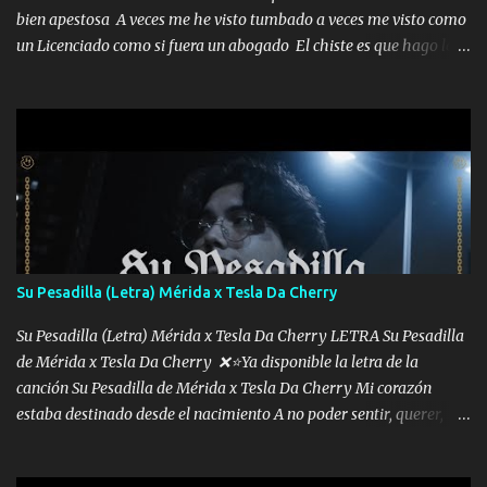
bien apestosa A veces me he visto tumbado a veces me visto como
un Licenciado como si fuera un abogado El chiste es que hago lo
que quiero pues así soy me mandó yo tengo el control a todos yo
les paro el dedo soy hocicon un malcriado un malandrón Que Les
importa no saben nada falsas las risas las que me miran hay gente
corriente no quieren verte subir de level trucha mis plebes Música
A veces me pongo un sombrero a veces me ven la cachucha de lado
con la mirada siempre en alto A veces me fajó una super o a veces
me fajó una Glock siempre armado todas las generaciones yo
traigo El chiste es que hago lo que quiero pues así soy me mandó
yo tengo el control a todos yo les paro el dedo soy hocicon un
Su Pesadilla (Letra) Mérida x Tesla Da Cherry
malcriado un malandrón Que Les importa no saben nada falsas
las risas las que me miran hay gente corriente no quieren ve...
Su Pesadilla (Letra) Mérida x Tesla Da Cherry LETRA Su Pesadilla
de Mérida x Tesla Da Cherry ❌⭐Ya disponible la letra de la
canción Su Pesadilla de Mérida x Tesla Da Cherry Mi corazón
estaba destinado desde el nacimiento A no poder sentir, querer,
confiar y amar Soñaba con llegar a ser como uno más del resto
Pero aunque lo intentara nunca iba a cambiar Y no estaba viendo