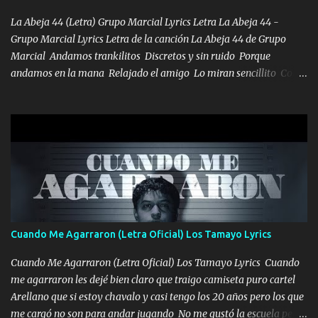
HOMBRE VALIENTE POR ALGO M'URIÓ PELEAND0 SIEMPRE
VIO POR LA FAMILIA PARA QUE SIGA EL LEGADO Es el DOS de
La Abeja 44 (Letra) Grupo Marcial Lyrics Letra La Abeja 44 -
los HERMANOS un cerebro inteligente y com...
Grupo Marcial Lyrics Letra de la canción La Abeja 44 de Grupo
Marcial Andamos trankilitos Discretos y sin ruido Porque
andamos en la mana Relajado el amigo Lo miran sencillito Con
una Glock bien fajada Lo miran relajado La vida disfrutando Y la
gente siempre criticando Nos miran algo bueno Ya sera ropa,
diamante lo que me cuelgan en el cuello (Chorus) Y cuando
coronamos Se jala los marciales Y sus guitarras ya van sonando
Un gallardo me prendo Para agarrar el vuelo y la mente y
tranquilizando Tomense un buen trago Y así es como empezamos
los versos que voy cantando (Music) A vido alta y bajas La carreta
se atora Pero nunca le aflojamos Ya me han pasado cosas Y
aunque ustedes no sepan Pero la vida es muy corta Hay que
Cuando Me Agarraron (Letra Oficial) Los Tamayo Lyrics
echarle chingazos Y seguir trabajando porque nada es...
Cuando Me Agarraron (Letra Oficial) Los Tamayo Lyrics Cuando
me agarraron les dejé bien claro que traigo camiseta puro cartel
Arellano que si estoy chavalo y casi tengo los 20 años pero los que
me cargó no son para andar jugando No me gustó la escuela pero