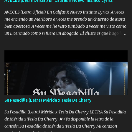
AVECES (Letra Oficial) En Califas X Nuevo Instinto Lyrics
AVECES (Letra Oficial) En Califas X Nuevo Instinto Lyrics A veces
me enciendo un Marlboro a veces me prendo un churrito de Mota
bien apestosa A veces me he visto tumbado a veces me visto como
un Licenciado como si fuera un abogado El chiste es que hago lo
que quiero pues así soy me mandó yo tengo el control a todos yo
les paro el dedo soy hocicon un malcriado un malandrón Que Les
importa no saben nada falsas las risas las que me miran hay gente
corriente no quieren verte subir de level trucha mis plebes Música
A veces me pongo un sombrero a veces me ven la cachucha de lado
con la mirada siempre en alto A veces me fajó una super o a veces
me fajó una Glock siempre armado todas las generaciones yo
traigo El chiste es que hago lo que quiero pues así soy me mandó
yo tengo el control a todos yo les paro el dedo soy hocicon un
Su Pesadilla (Letra) Mérida x Tesla Da Cherry
malcriado un malandrón Que Les importa no saben nada falsas
las risas las que me miran hay gente corriente no quieren ve...
Su Pesadilla (Letra) Mérida x Tesla Da Cherry LETRA Su Pesadilla
de Mérida x Tesla Da Cherry ❌⭐Ya disponible la letra de la
canción Su Pesadilla de Mérida x Tesla Da Cherry Mi corazón