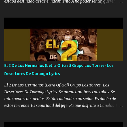
estaba destinado desde el nacimiento A no poder sentir, querer,
confiar y amar Soñaba con llegar a ser como uno más del resto
Pero aunque lo intentara nunca iba a cambiar Y no estaba viendo
Que al frente tenía la respuesta Ahora ya lo entiendo Pero habrán
algunas que no lo entiendan Porque ahora soy su pesadilla, lo sé
Soy yo la octava maravilla, no lo niegues Tengo de rodillas a otras
cien Y por más que quieran no me detienen Soy yo la mente que
más brilla, lo ves Pa' mi la vida es tan sencilla No lo entenderías en
tu vida, y está bien Porque lo que tengo nadie lo tiene Una me está
escribiendo y la otra me va a llamar Quiere que vaya a verla y que
El 2 De Los Hermanos (Letra Oficial) Grupo Los Torres · Los
la invite a cenar Otras más me están pidiendo que las saque a
Desertores De Durango Lyrics
bailar Pero es que tengo un par de conciertos más que llenar Se
mueven solo por el interés P...
El 2 De Los Hermanos (Letra Oficial) Grupo Los Torres · Los
Desertores De Durango Lyrics Se miran hombres con tubos Se
mira gente con medios Están cuidando a un señor Es dueño de
estos terrenos Es seguridad del jefe Pa que disfrute a Canelos Es
el DOS de los HERMANOS un cerebro 🧠 inteligente junto con su
hermano el TRES blindado el Estado tiene andan ESPERANDO al
UNO QUE PRONTO ESTARÁ PRESENTE Que no falten las bucanas