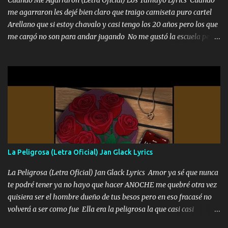
me agarraron les dejé bien claro que traigo camiseta puro cartel
Arellano que si estoy chavalo y casi tengo los 20 años pero los que
me cargó no son para andar jugando No me gustó la escuela pero
las libretas para el otro lado las fuimos mandando Ya nos
difamaron y nos han tachado sigue la vieja guardia y sigue bien
firme el legado que si como me llamó varios ya se han preguntado
Yo Soy El De Las Pacas Sobrino Del Brazo Armad0 Con mi Glock
fajado y mi R terciado me van a ver allá por TJ para un licenciado
mando un abrazo andamos al cien Choritas también Música
Ando en la colonia bien acelerado traigo un M2 que nunca me ha
fallado para mi compadre mandó un fuerte abrazo también al
Especial sabe que lo apreciamos En los mejores antros me verán
La Peligrosa (Letra Oficial) Jan Glack Lyrics
tomando con mujeres hermosas y botellas destapando siempre
bien cuidado bien atrabancado y a los que me conocen ya saben de
La Peligrosa (Letra Oficial) Jan Glack Lyrics Amor ya sé que nunca
lo que hablo Entre lob...
te podré tener ya no hayo que hacer ANOCHE me quebré otra vez
quisiera ser el hombre dueño de tus besos pero en eso fracasé no
volverá a ser como fue Ella era la peligrosa la que casi casi
convertí en mi esposa la que no importaba si llegaba tarde se