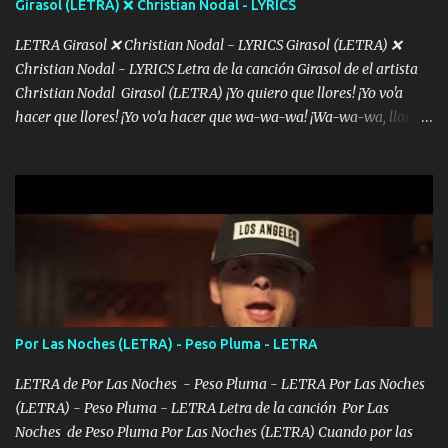
Girasol (LETRA) ❌ Christian Nodal - LYRICS
LETRA Girasol ❌ Christian Nodal - LYRICS Girasol (LETRA) ❌
Christian Nodal - LYRICS Letra de la canción Girasol de el artista
Christian Nodal Girasol (LETRA) ¡Yo quiero que llores! ¡Yo vo'a
hacer que llores! ¡Yo vo’a hacer que wa-wa-wa! ¡Wa-wa-wa, llores!
Hoy me levanté bromista y me tienes que aguantar No quiero
bromear contigo, de ti quiero bromear Tú eres un chiste, cabrón,
cada que intentas cantar Cada que intentas rapear, cada que
intentas rimar Pobre payaso que usa a todo el mundo pa' conectar
con la gente Dices "Latino Gang" pero pisas a to'a tu gente Pa’ dar
mensajes, m'ijo, hay quе ser coherentеs Si tú no eres artista, al
menos se prudente Hoy me sabe a mierda, traigo un Balvin en los
dientes Por falta de empatía le toca ser resiliente ¿Acaso eres
consciente de los followers que mueves? Parcerito, abre los ojos y
Por Las Noches (LETRA) - Peso Pluma - LETRA
ve el poder que tienes Otro chiste malo son los nombres de tus
álbum's "José, vibras colores con la energía del diablo " ¿Si ...
LETRA de Por Las Noches - Peso Pluma - LETRA Por Las Noches
(LETRA) - Peso Pluma - LETRA Letra de la canción Por Las
Noches de Peso Pluma Por Las Noches (LETRA) Cuando por las