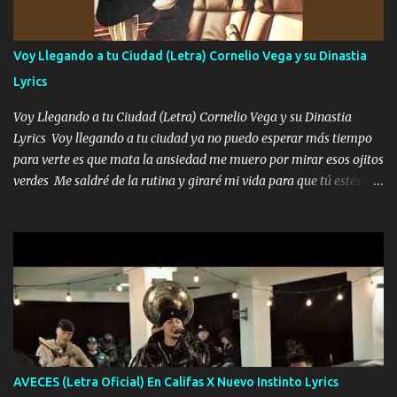
enamora pa describirte unas cuantas horas también pregunta que
quiero contigo que seas dichosa al estar conmigo Y ya borracho
contéstame la llamada pa dedicarte unas bonitas palabras así
Voy Llegando a tu Ciudad (Letra) Cornelio Vega y su Dinastia
borracho me animo a decirte todo y puedo describirlo mucho que
Lyrics
me encantes Decirte que me siento muy feliz y emocionado por
tenerte aquí espero que quiera...
Voy Llegando a tu Ciudad (Letra) Cornelio Vega y su Dinastia
Lyrics Voy llegando a tu ciudad ya no puedo esperar más tiempo
para verte es que mata la ansiedad me muero por mirar esos ojitos
verdes Me saldré de la rutina y giraré mi vida para que tú estés en
ella como debe ser Yo sé que eres conocida que varios te tiran pero
no merecen y dile ya a tus amigas que no te presenten con más
pequeñeces Aquí estoy no dejaré que se te acerquen nadie porque
solo yo tendre el candado 🔒 del amor ❤️ Música Mil y un besos
para dar ya estando en tu ciudad no habrá quien lo detenga si las
copas van de más vayamos a un lugar y cerremos las puertas
Entre alcohol y besos se va incrementado el Fuego en esa
habitación ya no mires más el reloj Única por donde vas me curas
tú mi mal moviendo tu silueta no hay otra que te sea igual te ves
AVECES (Letra Oficial) En Califas X Nuevo Instinto Lyrics
tan especial por eso es que me tientas Aquí estoy no dejaré que se