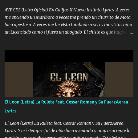
AVECES (Letra Oficial) En Califas X Nuevo Instinto Lyrics A veces
me enciendo un Marlboro a veces me prendo un churrito de Mota
bien apestosa A veces me he visto tumbado a veces me visto como
un Licenciado como si fuera un abogado El chiste es que hago lo
que quiero pues así soy me mandó yo tengo el control a todos yo
les paro el dedo soy hocicon un malcriado un malandrón Que Les
importa no saben nada falsas las risas las que me miran hay gente
corriente no quieren verte subir de level trucha mis plebes Música
A veces me pongo un sombrero a veces me ven la cachucha de lado
con la mirada siempre en alto A veces me fajó una super o a veces
me fajó una Glock siempre armado todas las generaciones yo
traigo El chiste es que hago lo que quiero pues así soy me mandó
yo tengo el control a todos yo les paro el dedo soy hocicon un
El Leon (Letra) La Ruleta feat. Cessar Roman y Su FuerzAerea
malcriado un malandrón Que Les importa no saben nada falsas
Lyrics
las risas las que me miran hay gente corriente no quieren ve...
El Leon (Letra) La Ruleta feat. Cessar Roman y Su FuerzAerea
Lyrics Y así siempre fui de niño bien aventado y muy ocurrente la
malicia que cargaba sorprendía de más a la gente Este león ya