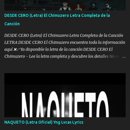
de este León los estatales no sé esperaron Al tiro esta la PrimiZa
también la nueve que cargo al lado doy la mano al que su amigo y
DESDE CERO (Letra) El Chimuzero Letra Completa de la
al traicionero damos pa abajo Y No me paran aquí hay pa más
Canción
pues hay charola les voy a dar hasta topar pues no hay de otra...
DESDE CERO (Letra) El Chimuzero Letra Completa de la Canción
LETRA DESDE CERO El Chimuzero encuentra toda la información
aquí ❌♐ Ya disponible la letra de la canción DESDE CERO El
Chimuzero - Lee la letra completa y descubre los detalles No nací
en cuna de oro , Pero Andamos Firmes Buscando el Billete. Cómo
Vengo desde Cero Se que Solo Plata. No es lo Suficiente, Soy De
muy Pocos amigos los que están conmigo las Gracias por todo , Mi
Mesa será Compartida con los que Estuvieron Cuando estuve Solo.
❌ www.elnorteduro.com ❌ Yo No limito los Sueños , si no existe
Uno pues Hallamos Modos , Si me caigo me Levanto, Aprendo Del
Error Y me sacudo El Lodo ❌ www.elnorteduro.com ❌ El Dinero
No me falta Pero Tampoco me Estorba , Por Eso Manejo Todo
Bien Regido Por mis Normas . Aquí no Se Sufre de Ego vengo Desde
NAQUETO (Letra Oficial) Yng Lvcas Lyrics
Abajo y me costó subir Fue Con Trabajo Y Esfuerzo, Nada es