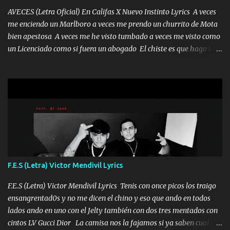
te acerque nadie porque solo yo tendre el candado 🔒 del a...
AVECES (Letra Oficial) En Califas X Nuevo Instinto Lyrics A veces
me enciendo un Marlboro a veces me prendo un churrito de Mota
bien apestosa A veces me he visto tumbado a veces me visto como
un Licenciado como si fuera un abogado El chiste es que hago lo
que quiero pues así soy me mandó yo tengo el control a todos yo
les paro el dedo soy hocicon un malcriado un malandrón Que Les
importa no saben nada falsas las risas las que me miran hay gente
corriente no quieren verte subir de level trucha mis plebes Música
A veces me pongo un sombrero a veces me ven la cachucha de lado
con la mirada siempre en alto A veces me fajó una super o a veces
me fajó una Glock siempre armado todas las generaciones yo
traigo El chiste es que hago lo que quiero pues así soy me mandó
yo tengo el control a todos yo les paro el dedo soy hocicon un
F.E.S (Letra) Victor Mendivil Lyrics
malcriado un malandrón Que Les importa no saben nada falsas
las risas las que me miran hay gente corriente no quieren ve...
F.E.S (Letra) Victor Mendivil Lyrics Tenis con once picos los traigo
ensangrentad0s y no me dicen el chino y eso que ando en todos
lados ando en uno con el Jelty también con dos tres mentados con
cintos LV Gucci Dior La camisa nos la fajamos si ya saben cual es