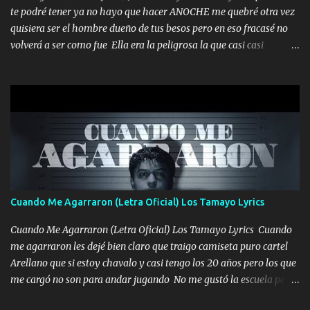
te podré tener ya no hayo que hacer ANOCHE me quebré otra vez
quisiera ser el hombre dueño de tus besos pero en eso fracasé no
volverá a ser como fue Ella era la peligrosa la que casi casi
convertí en mi esposa la que no importaba si llegaba tarde se
ponía contenta con un par de rosas Y aunque pasen cien años cien
años solo pienso en ti mami no me crees se que no me crees
Música Amar me duele estoy rodeado de mujeres pero solo
quieren billetes y yo que solo ocupo verte Recuerdo echábamos
pasión en la troca tus labios besándome yo quitándote la ropa no
quiero que sea nunca con otra yo quiero llevarte a la Luna y si
quieres en ese momento te pido que seas mi esposa Chingada
madre no quiero dejar de tenerte no ayuda la p'uta loquera y al
Cuando Me Agarraron (Letra Oficial) Los Tamayo Lyrics
chile quisiera ser menos de ti dependiente la pinche tristeza me
encierra princesa tu sabes que nunca saldras de mi mente Ella era
Cuando Me Agarraron (Letra Oficial) Los Tamayo Lyrics Cuando
la peligro...
me agarraron les dejé bien claro que traigo camiseta puro cartel
Arellano que si estoy chavalo y casi tengo los 20 años pero los que
me cargó no son para andar jugando No me gustó la escuela pero
las libretas para el otro lado las fuimos mandando Ya nos