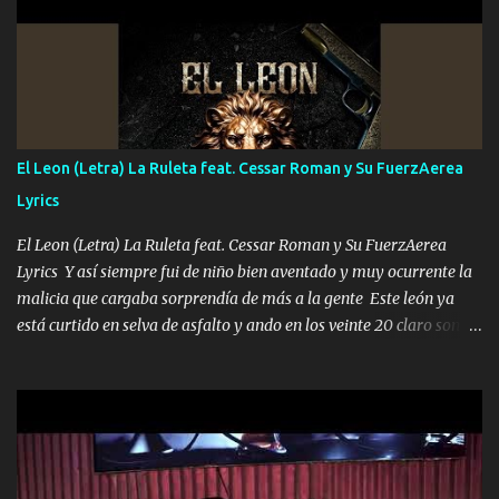
ni tampoco las mujeres porque es platica de grandes por eso hay
que estar alegres doy las instrucciones para atender los deberes
Música Si es que salta algún problema de confianza tengo gente
ahí está el Hombre Cuarenta y también Pariente 7 arreglan
cualquier problema no más es cuestión que ordené NOS HACE
FALTA UN HERMANO DE CLAVE ERA EL 24 SIEMPRE FUE UN
El Leon (Letra) La Ruleta feat. Cessar Roman y Su FuerzAerea
HOMBRE VALIENTE POR ALGO M'URIÓ PELEAND0 SIEMPRE
Lyrics
VIO POR LA FAMILIA PARA QUE SIGA EL LEGADO Es el DOS de
los HERMANOS un cerebro inteligente y com...
El Leon (Letra) La Ruleta feat. Cessar Roman y Su FuerzAerea
Lyrics Y así siempre fui de niño bien aventado y muy ocurrente la
malicia que cargaba sorprendía de más a la gente Este león ya
está curtido en selva de asfalto y ando en los veinte 20 claro son
mis años Leon mi clave por si hay pendiente Tranquilo me la
navego ando en lo mío sin ni un pendiente si hay problemas lo
arreglamos padrino yo brincó en caliente Y No me paran aquí hay
pa más pues hay charola les voy a dar hasta topar pues no hay de
otra Música Surcando bien mi camino voy por mi línea no veo a
los lados aquel que no corre vuela no se me duerm voy chicoteado