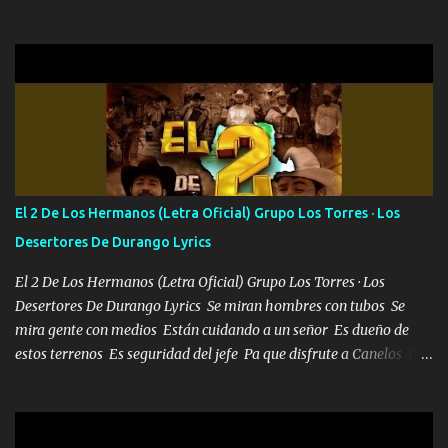
tanto suena que ya le ardió a tres la trone con el cable en inglés la
camisa no me quito arriba la F.E.S Los caballos de TRX marcan
702 mo cuenta de banco no cuadra con que yo use bots rompiendo
estándares 110 mil records de pistas no me falta mucho para
verme en las revistas Ya pasé Italia Japón Madrid Milán y también
Francia ropa de 100.000 bolas Louis vuitton es mi fragancia
repleta de presidentes la bolsa estoy en mi pic si no se han dado
cuenta chequeen gráficas del kitch
El 2 De Los Hermanos (Letra Oficial) Grupo Los Torres · Los
Desertores De Durango Lyrics
El 2 De Los Hermanos (Letra Oficial) Grupo Los Torres · Los
Desertores De Durango Lyrics Se miran hombres con tubos Se
mira gente con medios Están cuidando a un señor Es dueño de
estos terrenos Es seguridad del jefe Pa que disfrute a Canelos Es
el DOS de los HERMANOS un cerebro 🧠 inteligente junto con su
hermano el TRES blindado el Estado tiene andan ESPERANDO al
UNO QUE PRONTO ESTARÁ PRESENTE Que no falten las bucanas