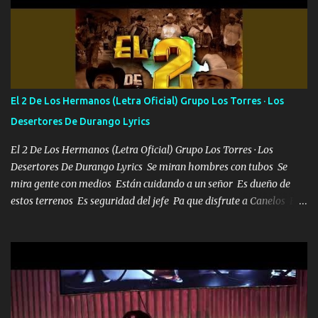
camisa es color Verde y peleam0s la Bandera por todita a la ciudad
con los drones patrullando la Frontera De Tijuana Bulevares
Bellas Artes me ve en las blancas ya hace falta mi APA FLACO
verde se le extraña pa que sepan Aquí Pura GENTE DE LA RANA 🐸
POR CLAVE ES EL CALI 4 EN LA CIUDAD TIJUANA Música Al
tirante andamos mi carnal atento a cualquier necesidad no porque
El 2 De Los Hermanos (Letra Oficial) Grupo Los Torres · Los
se ve limpio el camino nos confiamos al andar y nunca con la
Desertores De Durango Lyrics
misma piedra me vuelvo a tropezar Cuando ando de enamorado
en corto me tiró a per...
El 2 De Los Hermanos (Letra Oficial) Grupo Los Torres · Los
Desertores De Durango Lyrics Se miran hombres con tubos Se
mira gente con medios Están cuidando a un señor Es dueño de
estos terrenos Es seguridad del jefe Pa que disfrute a Canelos Es
el DOS de los HERMANOS un cerebro 🧠 inteligente junto con su
hermano el TRES blindado el Estado tiene andan ESPERANDO al
UNO QUE PRONTO ESTARÁ PRESENTE Que no falten las bucanas
ni tampoco las mujeres porque es platica de grandes por eso hay
que estar alegres doy las instrucciones para atender los deberes
Música Si es que salta algún problema de confianza tengo gente