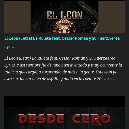
ni tampoco las mujeres porque es platica de grandes por eso hay
que estar alegres doy las instrucciones para atender los deberes
Música Si es que salta algún problema de confianza tengo gente
ahí está el Hombre Cuarenta y también Pariente 7 arreglan
cualquier problema no más es cuestión que ordené NOS HACE
FALTA UN HERMANO DE CLAVE ERA EL 24 SIEMPRE FUE UN
El Leon (Letra) La Ruleta feat. Cessar Roman y Su FuerzAerea
HOMBRE VALIENTE POR ALGO M'URIÓ PELEAND0 SIEMPRE
Lyrics
VIO POR LA FAMILIA PARA QUE SIGA EL LEGADO Es el DOS de
los HERMANOS un cerebro inteligente y com...
El Leon (Letra) La Ruleta feat. Cessar Roman y Su FuerzAerea
Lyrics Y así siempre fui de niño bien aventado y muy ocurrente la
malicia que cargaba sorprendía de más a la gente Este león ya
está curtido en selva de asfalto y ando en los veinte 20 claro son
mis años Leon mi clave por si hay pendiente Tranquilo me la
navego ando en lo mío sin ni un pendiente si hay problemas lo
arreglamos padrino yo brincó en caliente Y No me paran aquí hay
pa más pues hay charola les voy a dar hasta topar pues no hay de
otra Música Surcando bien mi camino voy por mi línea no veo a
los lados aquel que no corre vuela no se me duerm voy chicoteado
Ya pasé varias hazañas ya tienen rato que me agarran el colmillo