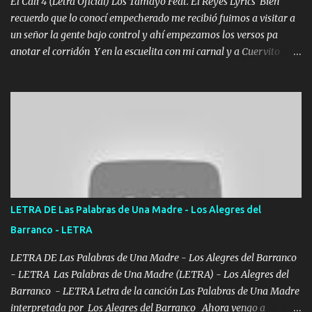
El Cali 4 (Letra Oficial) Los Tamayo Feat. El Reyes Lyrics Bien
recuerdo que lo conocí empecherado me recibió fuimos a visitar a
un señor la gente bajo control y ahí empezamos los versos pa
anotar el corridón Y en la escuelita con mi carnal y a Cuervito
mandó a saludar la bergacera del Alamar pensó no llegó al final y
aquí se cumplen las reglas no secuestr0 no r0bar De La C giró la
orden nos comanda el doble P bien firmes con Alto PRIETO y la
camisa es color Verde y peleam0s la Bandera por todita a la ciudad
con los drones patrullando la Frontera De Tijuana Bulevares
Bellas Artes me ve en las blancas ya hace falta mi APA FLACO
verde se le extraña pa que sepan Aquí Pura GENTE DE LA RANA 🐸
POR CLAVE ES EL CALI 4 EN LA CIUDAD TIJUANA Música Al
tirante andamos mi carnal atento a cualquier necesidad no porque
LETRA DE Las Palabras de Una Madre - Los Alegres del
se ve limpio el camino nos confiamos al andar y nunca con la
Barranco - LETRA
misma piedra me vuelvo a tropezar Cuando ando de enamorado
en corto me tiró a per...
LETRA DE Las Palabras de Una Madre - Los Alegres del Barranco
- LETRA Las Palabras de Una Madre (LETRA) - Los Alegres del
Barranco - LETRA Letra de la canción Las Palabras de Una Madre
interpretada por Los Alegres del Barranco Ahora vengo a