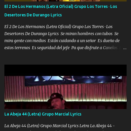
tirante andamos mi carnal atento a cualquier necesidad no porque
El 2 De Los Hermanos (Letra Oficial) Grupo Los Torres · Los
se ve limpio el camino nos confiamos al andar y nunca con la
Desertores De Durango Lyrics
misma piedra me vuelvo a tropezar Cuando ando de enamorado
en corto me tiró a per...
El 2 De Los Hermanos (Letra Oficial) Grupo Los Torres · Los
Desertores De Durango Lyrics Se miran hombres con tubos Se
mira gente con medios Están cuidando a un señor Es dueño de
estos terrenos Es seguridad del jefe Pa que disfrute a Canelos Es
el DOS de los HERMANOS un cerebro 🧠 inteligente junto con su
hermano el TRES blindado el Estado tiene andan ESPERANDO al
UNO QUE PRONTO ESTARÁ PRESENTE Que no falten las bucanas
ni tampoco las mujeres porque es platica de grandes por eso hay
que estar alegres doy las instrucciones para atender los deberes
Música Si es que salta algún problema de confianza tengo gente
ahí está el Hombre Cuarenta y también Pariente 7 arreglan
cualquier problema no más es cuestión que ordené NOS HACE
FALTA UN HERMANO DE CLAVE ERA EL 24 SIEMPRE FUE UN
La Abeja 44 (Letra) Grupo Marcial Lyrics
HOMBRE VALIENTE POR ALGO M'URIÓ PELEAND0 SIEMPRE
VIO POR LA FAMILIA PARA QUE SIGA EL LEGADO Es el DOS de
La Abeja 44 (Letra) Grupo Marcial Lyrics Letra La Abeja 44 -