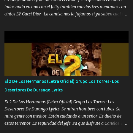
lados ando en uno con el Jelty también con dos tres mentados con
cintos LV Gucci Dior La camisa nos la fajamos si ya saben cual es
tanto suena que ya le ardió a tres la trone con el cable en inglés la
camisa no me quito arriba la F.E.S Los caballos de TRX marcan
702 mo cuenta de banco no cuadra con que yo use bots rompiendo
estándares 110 mil records de pistas no me falta mucho para
verme en las revistas Ya pasé Italia Japón Madrid Milán y también
Francia ropa de 100.000 bolas Louis vuitton es mi fragancia
repleta de presidentes la bolsa estoy en mi pic si no se han dado
cuenta chequeen gráficas del kitch
El 2 De Los Hermanos (Letra Oficial) Grupo Los Torres · Los
Desertores De Durango Lyrics
El 2 De Los Hermanos (Letra Oficial) Grupo Los Torres · Los
Desertores De Durango Lyrics Se miran hombres con tubos Se
mira gente con medios Están cuidando a un señor Es dueño de
estos terrenos Es seguridad del jefe Pa que disfrute a Canelos Es
el DOS de los HERMANOS un cerebro 🧠 inteligente junto con su