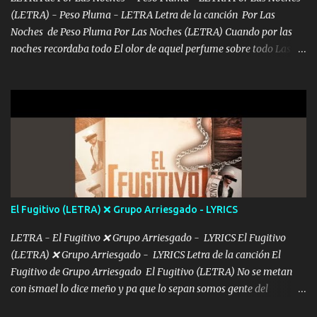
(LETRA) - Peso Pluma - LETRA Letra de la canción Por Las
Noches de Peso Pluma Por Las Noches (LETRA) Cuando por las
noches recordaba todo El olor de aquel perfume sobre todo Las
sábanas blancas donde te escondías dentro. Eres intocable como
joya de oro Esas piernas largas esconderme yo solo Y tus ojos
grandes me perdí en un laberinto. Y pensar... Que tú ya no vas a
estár Pasarán... Solito me dejaras Intentar... Solo un beso y tú te vas
De mi vida... Cómo tú no hay nadie más No hay nadie
más Si te sientes sola no me llames porfa Me pongo sencible e
imagino tu sombra Clase azul es el tequila e interior la ropa Clip
cap la champagne el polvo es color rosa Me contacto un ángel eres
tú mi hermosa La que me alegra los días y sigo tomando Y
El Fugitivo (LETRA) ❌ Grupo Arriesgado - LYRICS
pensar... Que tú ya no vas a estar Pasarán... Solito me dejaras
Intentar... ...
LETRA - El Fugitivo ❌ Grupo Arriesgado - LYRICS El Fugitivo
(LETRA) ❌ Grupo Arriesgado - LYRICS Letra de la canción El
Fugitivo de Grupo Arriesgado El Fugitivo (LETRA) No se metan
con ismael lo dice meño y pa que lo sepan somos gente del
sombrero y la mayiza aquí se respeta pa los rumbos del azache