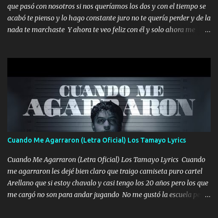
que pasó con nosotros si nos queríamos los dos y con el tiempo se
tengo de mi mente no se va, en mi corazón me llevo lo mismo que
acabó te pienso y lo hago constante juro no te quería perder y de la
tu papá, a veces me pongo triste porque no puedo mirarte, mas se
nada te marchaste Y ahora te veo feliz con él y solo ahora me
que tu me escuchas porque tu eres mi gran ángel, El desespero me
quedé yo y la luna cantamos y por ti nos embriagamos' Quién
llega para reunirme contigo, tu iluminas mi sendero por siempre
sabe que será de mí si contigo fue muy feliz a lo mejor no lloro
serás mi niño, del amor que yo te tengo es co...
pero muy en el fondo te adoro' Música Me muero por ir a buscarte
pero eso ya no va a pasar me perderé en la soledad Porque me
mirabas bonito si yo no fui el final feliz el final fue triste pa mí Y
duele no tenerte aquí sabiendo que moría por ti yo y la luna
cantamos y por ti nos embriagamos Quién sabe qué será de mí si
contigo fui muy feliz a lo mejor no lloró pero muy en el fondo te
adoro
Cuando Me Agarraron (Letra Oficial) Los Tamayo Lyrics
Cuando Me Agarraron (Letra Oficial) Los Tamayo Lyrics Cuando
me agarraron les dejé bien claro que traigo camiseta puro cartel
Arellano que si estoy chavalo y casi tengo los 20 años pero los que
me cargó no son para andar jugando No me gustó la escuela pero
las libretas para el otro lado las fuimos mandando Ya nos
difamaron y nos han tachado sigue la vieja guardia y sigue bien