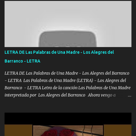
firme el legado que si como me llamó varios ya se han preguntado
Yo Soy El De Las Pacas Sobrino Del Brazo Armad0 Con mi Glock
fajado y mi R terciado me van a ver allá por TJ para un licenciado
mando un abrazo andamos al cien Choritas también Música
Ando en la colonia bien acelerado traigo un M2 que nunca me ha
fallado para mi compadre mandó un fuerte abrazo también al
Especial sabe que lo apreciamos En los mejores antros me verán
LETRA DE Las Palabras de Una Madre - Los Alegres del
tomando con mujeres hermosas y botellas destapando siempre
Barranco - LETRA
bien cuidado bien atrabancado y a los que me conocen ya saben de
lo que hablo Entre lob...
LETRA DE Las Palabras de Una Madre - Los Alegres del Barranco
- LETRA Las Palabras de Una Madre (LETRA) - Los Alegres del
Barranco - LETRA Letra de la canción Las Palabras de Una Madre
interpretada por Los Alegres del Barranco Ahora vengo a
visitarte, a tu txumba a saludarte, se que del cielo me vez y desde
halla has de cuidarme, son palabras de una madre, que lleva en el
viento a su hijo y aunque ahora ya este con Dios el destino así lo
quiso, él tiempo sigue pasando y nunca te olvidaremos, aquí
seguiré esperando hasta volvernos a vernos El recuerdo que yo