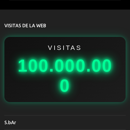
e
n
t
VISITAS DE LA WEB
a
r
i
VISITAS
o
100.000.00
s
0
S.bAr