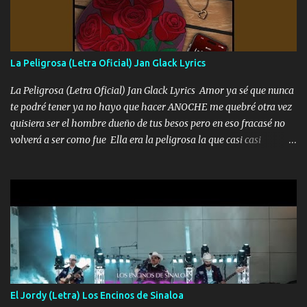
tengo de mi mente no se va, en mi corazón me llevo lo mismo que
tu papá, a veces me pongo triste porque no puedo mirarte, mas se
que tu me escuchas porque tu eres mi gran ángel, El desespero me
llega para reunirme contigo, tu iluminas mi sendero por siempre
La Peligrosa (Letra Oficial) Jan Glack Lyrics
serás mi niño, del amor que yo te tengo es co...
La Peligrosa (Letra Oficial) Jan Glack Lyrics Amor ya sé que nunca
te podré tener ya no hayo que hacer ANOCHE me quebré otra vez
quisiera ser el hombre dueño de tus besos pero en eso fracasé no
volverá a ser como fue Ella era la peligrosa la que casi casi
convertí en mi esposa la que no importaba si llegaba tarde se
ponía contenta con un par de rosas Y aunque pasen cien años cien
años solo pienso en ti mami no me crees se que no me crees
Música Amar me duele estoy rodeado de mujeres pero solo
quieren billetes y yo que solo ocupo verte Recuerdo echábamos
pasión en la troca tus labios besándome yo quitándote la ropa no
quiero que sea nunca con otra yo quiero llevarte a la Luna y si
quieres en ese momento te pido que seas mi esposa Chingada
madre no quiero dejar de tenerte no ayuda la p'uta loquera y al
El Jordy (Letra) Los Encinos de Sinaloa
chile quisiera ser menos de ti dependiente la pinche tristeza me