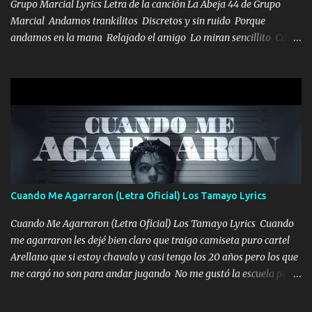
los HERMANOS un cerebro inteligente y com...
Grupo Marcial Lyrics Letra de la canción La Abeja 44 de Grupo
Marcial Andamos trankilitos Discretos y sin ruido Porque
andamos en la mana Relajado el amigo Lo miran sencillito Con
una Glock bien fajada Lo miran relajado La vida disfrutando Y la
gente siempre criticando Nos miran algo bueno Ya sera ropa,
diamante lo que me cuelgan en el cuello (Chorus) Y cuando
coronamos Se jala los marciales Y sus guitarras ya van sonando
Un gallardo me prendo Para agarrar el vuelo y la mente y
tranquilizando Tomense un buen trago Y así es como empezamos
los versos que voy cantando (Music) A vido alta y bajas La carreta
se atora Pero nunca le aflojamos Ya me han pasado cosas Y
aunque ustedes no sepan Pero la vida es muy corta Hay que
Cuando Me Agarraron (Letra Oficial) Los Tamayo Lyrics
echarle chingazos Y seguir trabajando porque nada es...
Cuando Me Agarraron (Letra Oficial) Los Tamayo Lyrics Cuando
me agarraron les dejé bien claro que traigo camiseta puro cartel
Arellano que si estoy chavalo y casi tengo los 20 años pero los que
me cargó no son para andar jugando No me gustó la escuela pero
las libretas para el otro lado las fuimos mandando Ya nos
difamaron y nos han tachado sigue la vieja guardia y sigue bien