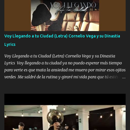
preguntas y digas que sí hacernos novios y verte feliz y muy
contenta como yo por ti Música Pregúntame qué es lo que me
enamora pa describirte unas cuantas horas también pregunta que
quiero contigo que seas dichosa al estar conmigo Y ya borracho
contéstame la llamada pa dedicarte unas bonitas palabras así
Voy Llegando a tu Ciudad (Letra) Cornelio Vega y su Dinastia
borracho me animo a decirte todo y puedo describirlo mucho que
Lyrics
me encantes Decirte que me siento muy feliz y emocionado por
tenerte aquí espero que quiera...
Voy Llegando a tu Ciudad (Letra) Cornelio Vega y su Dinastia
Lyrics Voy llegando a tu ciudad ya no puedo esperar más tiempo
para verte es que mata la ansiedad me muero por mirar esos ojitos
verdes Me saldré de la rutina y giraré mi vida para que tú estés en
ella como debe ser Yo sé que eres conocida que varios te tiran pero
no merecen y dile ya a tus amigas que no te presenten con más
pequeñeces Aquí estoy no dejaré que se te acerquen nadie porque
solo yo tendre el candado 🔒 del amor ❤️ Música Mil y un besos
para dar ya estando en tu ciudad no habrá quien lo detenga si las
copas van de más vayamos a un lugar y cerremos las puertas
Entre alcohol y besos se va incrementado el Fuego en esa