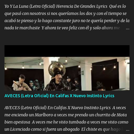
quiero que sea nunca con otra yo quiero llevarte a la Luna y si
Yo Y La Luna (Letra Oficial) Herencia De Grandes Lyrics Qué es lo
quieres en ese momento te pido que seas mi esposa Chingada
que pasó con nosotros si nos queríamos los dos y con el tiempo se
madre no quiero dejar de tenerte no ayuda la p'uta loquera y al
acabó te pienso y lo hago constante juro no te quería perder y de la
chile quisiera ser menos de ti dependiente la pinche tristeza me
nada te marchaste Y ahora te veo feliz con él y solo ahora me
encierra princesa tu sabes que nunca saldras de mi mente Ella era
quedé yo y la luna cantamos y por ti nos embriagamos' Quién
la peligro...
sabe que será de mí si contigo fue muy feliz a lo mejor no lloro
pero muy en el fondo te adoro' Música Me muero por ir a buscarte
pero eso ya no va a pasar me perderé en la soledad Porque me
mirabas bonito si yo no fui el final feliz el final fue triste pa mí Y
duele no tenerte aquí sabiendo que moría por ti yo y la luna
cantamos y por ti nos embriagamos Quién sabe qué será de mí si
contigo fui muy feliz a lo mejor no lloró pero muy en el fondo te
adoro
AVECES (Letra Oficial) En Califas X Nuevo Instinto Lyrics
AVECES (Letra Oficial) En Califas X Nuevo Instinto Lyrics A veces
me enciendo un Marlboro a veces me prendo un churrito de Mota
bien apestosa A veces me he visto tumbado a veces me visto como
un Licenciado como si fuera un abogado El chiste es que hago lo