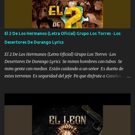
Soy yo la octava maravilla, no lo niegues Tengo de rodillas a otras
cien Y por más que quieran no me detienen Soy yo la mente que
más brilla, lo ves Pa' mi la vida es tan sencilla No lo entenderías en
tu vida, y está bien Porque lo que tengo nadie lo tiene Una me está
escribiendo y la otra me va a llamar Quiere que vaya a verla y que
El 2 De Los Hermanos (Letra Oficial) Grupo Los Torres · Los
la invite a cenar Otras más me están pidiendo que las saque a
Desertores De Durango Lyrics
bailar Pero es que tengo un par de conciertos más que llenar Se
mueven solo por el interés P...
El 2 De Los Hermanos (Letra Oficial) Grupo Los Torres · Los
Desertores De Durango Lyrics Se miran hombres con tubos Se
mira gente con medios Están cuidando a un señor Es dueño de
estos terrenos Es seguridad del jefe Pa que disfrute a Canelos Es
el DOS de los HERMANOS un cerebro 🧠 inteligente junto con su
hermano el TRES blindado el Estado tiene andan ESPERANDO al
UNO QUE PRONTO ESTARÁ PRESENTE Que no falten las bucanas
ni tampoco las mujeres porque es platica de grandes por eso hay
que estar alegres doy las instrucciones para atender los deberes
Música Si es que salta algún problema de confianza tengo gente
ahí está el Hombre Cuarenta y también Pariente 7 arreglan
cualquier problema no más es cuestión que ordené NOS HACE