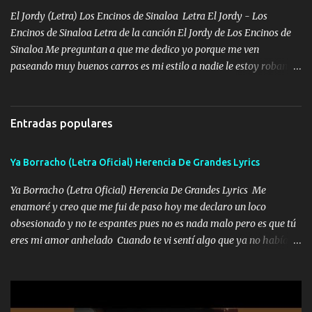
encierra princesa tu sabes que nunca saldras de mi mente Ella era
El Jordy (Letra) Los Encinos de Sinaloa Letra El Jordy - Los
la peligro...
Encinos de Sinaloa Letra de la canción El Jordy de Los Encinos de
Sinaloa Me preguntan a que me dedico yo porque me ven
paseando muy buenos carros es mi estilo a nadie le estoy robando
discretamente cumplo yo bien mi trabajo De Tijuana a los rumbos
de L.A de muy joven me vine para el otro lado a los dieciséis me
miraban trabajando la escuela dejé el dinero estaba escaso Mi
Entradas populares
familia que nunca les falte nada es la gran razón que a diario me
refo el cuero mientras viva nunca les faltará nada mis dos hijos y
Ya Borracho (Letra Oficial) Herencia De Grandes Lyrics
mi esposa no se ra'ja Música Me rodearon y la puerta me
tumbaron prisionero en caliente me llevaron me achacaba cargos
Ya Borracho (Letra Oficial) Herencia De Grandes Lyrics Me
que estaban muy raros me gritaba a donde tienes el clavo Yo me
enamoré y creo que me fui de paso hoy me declaro un loco
enfiesto me gusta vivir en grande más me cuido me gusta ser
obsesionado y no te espantes pues no es nada malo pero es que tú
responsable hay rateros envidiosos que no falten mi dios es grande
eres mi amor anhelado Cuando te vi sentí algo que ya no había
me cuida de las maldades Pa el equipo aquí le mando un abrazo
aquí quise elegir por mí y me decidí por ti Y ya borracho me
que conmigo aquí tiene mi respaldo...
parqueo por tu ventana para llevarte las canciones que te encantan
pa enamorarte las flores no son tan caras pero llevan todo el
cariño de mi alma Que pa febrero vendré frente a ti con mis