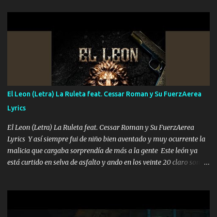
hermano el TRES blindado el Estado tiene andan ESPERANDO al
UNO QUE PRONTO ESTARÁ PRESENTE Que no falten las bucanas
ni tampoco las mujeres porque es platica de grandes por eso hay
que estar alegres doy las instrucciones para atender los deberes
Música Si es que salta algún problema de confianza tengo gente
ahí está el Hombre Cuarenta y también Pariente 7 arreglan
cualquier problema no más es cuestión que ordené NOS HACE
FALTA UN HERMANO DE CLAVE ERA EL 24 SIEMPRE FUE UN
El Leon (Letra) La Ruleta feat. Cessar Roman y Su FuerzAerea
HOMBRE VALIENTE POR ALGO M'URIÓ PELEAND0 SIEMPRE
Lyrics
VIO POR LA FAMILIA PARA QUE SIGA EL LEGADO Es el DOS de
los HERMANOS un cerebro inteligente y com...
El Leon (Letra) La Ruleta feat. Cessar Roman y Su FuerzAerea
Lyrics Y así siempre fui de niño bien aventado y muy ocurrente la
malicia que cargaba sorprendía de más a la gente Este león ya
está curtido en selva de asfalto y ando en los veinte 20 claro son
mis años Leon mi clave por si hay pendiente Tranquilo me la
navego ando en lo mío sin ni un pendiente si hay problemas lo
arreglamos padrino yo brincó en caliente Y No me paran aquí hay
pa más pues hay charola les voy a dar hasta topar pues no hay de