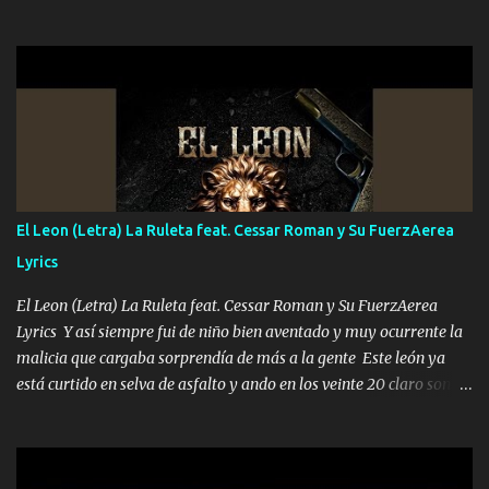
que quiero pues así soy me mandó yo tengo el control a todos yo
les paro el dedo soy hocicon un malcriado un malandrón Que Les
importa no saben nada falsas las risas las que me miran hay gente
corriente no quieren verte subir de level trucha mis plebes Música
A veces me pongo un sombrero a veces me ven la cachucha de lado
con la mirada siempre en alto A veces me fajó una super o a veces
me fajó una Glock siempre armado todas las generaciones yo
traigo El chiste es que hago lo que quiero pues así soy me mandó
yo tengo el control a todos yo les paro el dedo soy hocicon un
El Leon (Letra) La Ruleta feat. Cessar Roman y Su FuerzAerea
malcriado un malandrón Que Les importa no saben nada falsas
Lyrics
las risas las que me miran hay gente corriente no quieren ve...
El Leon (Letra) La Ruleta feat. Cessar Roman y Su FuerzAerea
Lyrics Y así siempre fui de niño bien aventado y muy ocurrente la
malicia que cargaba sorprendía de más a la gente Este león ya
está curtido en selva de asfalto y ando en los veinte 20 claro son
mis años Leon mi clave por si hay pendiente Tranquilo me la
navego ando en lo mío sin ni un pendiente si hay problemas lo
arreglamos padrino yo brincó en caliente Y No me paran aquí hay
pa más pues hay charola les voy a dar hasta topar pues no hay de