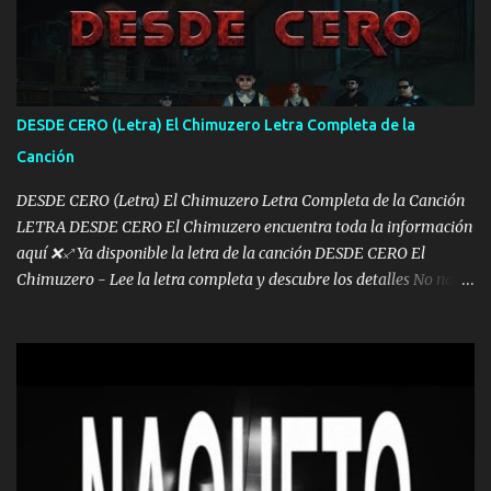
otra Música Surcando bien mi camino voy por mi línea no veo a
los lados aquel que no corre vuela no se me duerm voy chicoteado
Ya pasé varias hazañas ya tienen rato que me agarran el colmillo
de este León los estatales no sé esperaron Al tiro esta la PrimiZa
también la nueve que cargo al lado doy la mano al que su amigo y
DESDE CERO (Letra) El Chimuzero Letra Completa de la
al traicionero damos pa abajo Y No me paran aquí hay pa más
Canción
pues hay charola les voy a dar hasta topar pues no hay de otra...
DESDE CERO (Letra) El Chimuzero Letra Completa de la Canción
LETRA DESDE CERO El Chimuzero encuentra toda la información
aquí ❌♐ Ya disponible la letra de la canción DESDE CERO El
Chimuzero - Lee la letra completa y descubre los detalles No nací
en cuna de oro , Pero Andamos Firmes Buscando el Billete. Cómo
Vengo desde Cero Se que Solo Plata. No es lo Suficiente, Soy De
muy Pocos amigos los que están conmigo las Gracias por todo , Mi
Mesa será Compartida con los que Estuvieron Cuando estuve Solo.
❌ www.elnorteduro.com ❌ Yo No limito los Sueños , si no existe
Uno pues Hallamos Modos , Si me caigo me Levanto, Aprendo Del
Error Y me sacudo El Lodo ❌ www.elnorteduro.com ❌ El Dinero
No me falta Pero Tampoco me Estorba , Por Eso Manejo Todo