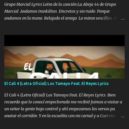
Grupo Marcial Lyrics Letra de la canción La Abeja 44 de Grupo
Marcial Andamos trankilitos Discretos y sin ruido Porque
andamos en la mana Relajado el amigo Lo miran sencillito Con
una Glock bien fajada Lo miran relajado La vida disfrutando Y la
gente siempre criticando Nos miran algo bueno Ya sera ropa,
diamante lo que me cuelgan en el cuello (Chorus) Y cuando
coronamos Se jala los marciales Y sus guitarras ya van sonando
Un gallardo me prendo Para agarrar el vuelo y la mente y
tranquilizando Tomense un buen trago Y así es como empezamos
los versos que voy cantando (Music) A vido alta y bajas La carreta
se atora Pero nunca le aflojamos Ya me han pasado cosas Y
aunque ustedes no sepan Pero la vida es muy corta Hay que
El Cali 4 (Letra Oficial) Los Tamayo Feat. El Reyes Lyrics
echarle chingazos Y seguir trabajando porque nada es...
El Cali 4 (Letra Oficial) Los Tamayo Feat. El Reyes Lyrics Bien
recuerdo que lo conocí empecherado me recibió fuimos a visitar a
un señor la gente bajo control y ahí empezamos los versos pa
anotar el corridón Y en la escuelita con mi carnal y a Cuervito
mandó a saludar la bergacera del Alamar pensó no llegó al final y