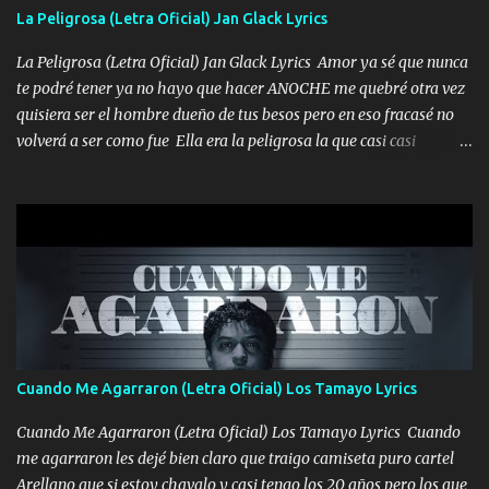
aunque ustedes no sepan Pero la vida es muy corta Hay que
La Peligrosa (Letra Oficial) Jan Glack Lyrics
echarle chingazos Y seguir trabajando porque nada es...
La Peligrosa (Letra Oficial) Jan Glack Lyrics Amor ya sé que nunca
te podré tener ya no hayo que hacer ANOCHE me quebré otra vez
quisiera ser el hombre dueño de tus besos pero en eso fracasé no
volverá a ser como fue Ella era la peligrosa la que casi casi
convertí en mi esposa la que no importaba si llegaba tarde se
ponía contenta con un par de rosas Y aunque pasen cien años cien
años solo pienso en ti mami no me crees se que no me crees
Música Amar me duele estoy rodeado de mujeres pero solo
quieren billetes y yo que solo ocupo verte Recuerdo echábamos
pasión en la troca tus labios besándome yo quitándote la ropa no
quiero que sea nunca con otra yo quiero llevarte a la Luna y si
quieres en ese momento te pido que seas mi esposa Chingada
madre no quiero dejar de tenerte no ayuda la p'uta loquera y al
Cuando Me Agarraron (Letra Oficial) Los Tamayo Lyrics
chile quisiera ser menos de ti dependiente la pinche tristeza me
encierra princesa tu sabes que nunca saldras de mi mente Ella era
Cuando Me Agarraron (Letra Oficial) Los Tamayo Lyrics Cuando
la peligro...
me agarraron les dejé bien claro que traigo camiseta puro cartel
Arellano que si estoy chavalo y casi tengo los 20 años pero los que