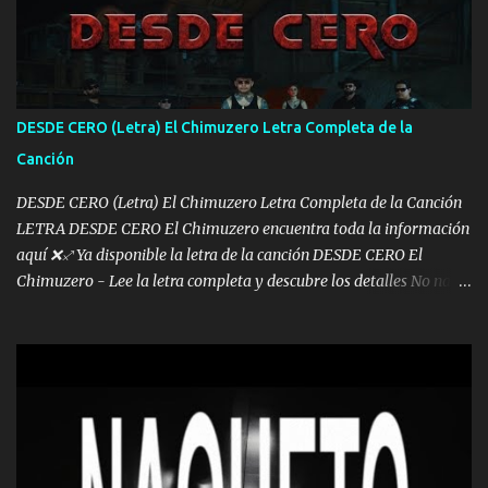
otra Música Surcando bien mi camino voy por mi línea no veo a
los lados aquel que no corre vuela no se me duerm voy chicoteado
Ya pasé varias hazañas ya tienen rato que me agarran el colmillo
de este León los estatales no sé esperaron Al tiro esta la PrimiZa
también la nueve que cargo al lado doy la mano al que su amigo y
DESDE CERO (Letra) El Chimuzero Letra Completa de la
al traicionero damos pa abajo Y No me paran aquí hay pa más
Canción
pues hay charola les voy a dar hasta topar pues no hay de otra...
DESDE CERO (Letra) El Chimuzero Letra Completa de la Canción
LETRA DESDE CERO El Chimuzero encuentra toda la información
aquí ❌♐ Ya disponible la letra de la canción DESDE CERO El
Chimuzero - Lee la letra completa y descubre los detalles No nací
en cuna de oro , Pero Andamos Firmes Buscando el Billete. Cómo
Vengo desde Cero Se que Solo Plata. No es lo Suficiente, Soy De
muy Pocos amigos los que están conmigo las Gracias por todo , Mi
Mesa será Compartida con los que Estuvieron Cuando estuve Solo.
❌ www.elnorteduro.com ❌ Yo No limito los Sueños , si no existe
Uno pues Hallamos Modos , Si me caigo me Levanto, Aprendo Del
Error Y me sacudo El Lodo ❌ www.elnorteduro.com ❌ El Dinero