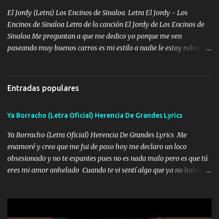
Peñasco Me fajó una Glock al cinto y de Louis Vuitton son mis
El Jordy (Letra) Los Encinos de Sinaloa Letra El Jordy - Los
zapatos mi es...
Encinos de Sinaloa Letra de la canción El Jordy de Los Encinos de
Sinaloa Me preguntan a que me dedico yo porque me ven
paseando muy buenos carros es mi estilo a nadie le estoy robando
discretamente cumplo yo bien mi trabajo De Tijuana a los rumbos
de L.A de muy joven me vine para el otro lado a los dieciséis me
miraban trabajando la escuela dejé el dinero estaba escaso Mi
Entradas populares
familia que nunca les falte nada es la gran razón que a diario me
refo el cuero mientras viva nunca les faltará nada mis dos hijos y
Ya Borracho (Letra Oficial) Herencia De Grandes Lyrics
mi esposa no se ra'ja Música Me rodearon y la puerta me
tumbaron prisionero en caliente me llevaron me achacaba cargos
Ya Borracho (Letra Oficial) Herencia De Grandes Lyrics Me
que estaban muy raros me gritaba a donde tienes el clavo Yo me
enamoré y creo que me fui de paso hoy me declaro un loco
enfiesto me gusta vivir en grande más me cuido me gusta ser
obsesionado y no te espantes pues no es nada malo pero es que tú
responsable hay rateros envidiosos que no falten mi dios es grande
eres mi amor anhelado Cuando te vi sentí algo que ya no había
me cuida de las maldades Pa el equipo aquí le mando un abrazo
aquí quise elegir por mí y me decidí por ti Y ya borracho me
que conmigo aquí tiene mi respaldo...
parqueo por tu ventana para llevarte las canciones que te encantan
pa enamorarte las flores no son tan caras pero llevan todo el
cariño de mi alma Que pa febrero vendré frente a ti con mis