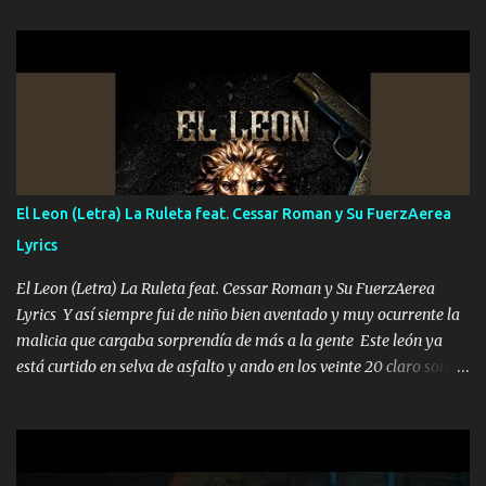
hermano el TRES blindado el Estado tiene andan ESPERANDO al
UNO QUE PRONTO ESTARÁ PRESENTE Que no falten las bucanas
ni tampoco las mujeres porque es platica de grandes por eso hay
que estar alegres doy las instrucciones para atender los deberes
Música Si es que salta algún problema de confianza tengo gente
ahí está el Hombre Cuarenta y también Pariente 7 arreglan
cualquier problema no más es cuestión que ordené NOS HACE
FALTA UN HERMANO DE CLAVE ERA EL 24 SIEMPRE FUE UN
El Leon (Letra) La Ruleta feat. Cessar Roman y Su FuerzAerea
HOMBRE VALIENTE POR ALGO M'URIÓ PELEAND0 SIEMPRE
Lyrics
VIO POR LA FAMILIA PARA QUE SIGA EL LEGADO Es el DOS de
los HERMANOS un cerebro inteligente y com...
El Leon (Letra) La Ruleta feat. Cessar Roman y Su FuerzAerea
Lyrics Y así siempre fui de niño bien aventado y muy ocurrente la
malicia que cargaba sorprendía de más a la gente Este león ya
está curtido en selva de asfalto y ando en los veinte 20 claro son
mis años Leon mi clave por si hay pendiente Tranquilo me la
navego ando en lo mío sin ni un pendiente si hay problemas lo
arreglamos padrino yo brincó en caliente Y No me paran aquí hay
pa más pues hay charola les voy a dar hasta topar pues no hay de