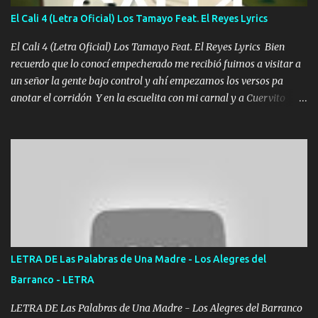
aunque ustedes no sepan Pero la vida es muy corta Hay que
El Cali 4 (Letra Oficial) Los Tamayo Feat. El Reyes Lyrics
echarle chingazos Y seguir trabajando porque nada es...
El Cali 4 (Letra Oficial) Los Tamayo Feat. El Reyes Lyrics Bien
recuerdo que lo conocí empecherado me recibió fuimos a visitar a
un señor la gente bajo control y ahí empezamos los versos pa
anotar el corridón Y en la escuelita con mi carnal y a Cuervito
mandó a saludar la bergacera del Alamar pensó no llegó al final y
aquí se cumplen las reglas no secuestr0 no r0bar De La C giró la
orden nos comanda el doble P bien firmes con Alto PRIETO y la
camisa es color Verde y peleam0s la Bandera por todita a la ciudad
con los drones patrullando la Frontera De Tijuana Bulevares
Bellas Artes me ve en las blancas ya hace falta mi APA FLACO
verde se le extraña pa que sepan Aquí Pura GENTE DE LA RANA 🐸
POR CLAVE ES EL CALI 4 EN LA CIUDAD TIJUANA Música Al
tirante andamos mi carnal atento a cualquier necesidad no porque
LETRA DE Las Palabras de Una Madre - Los Alegres del
se ve limpio el camino nos confiamos al andar y nunca con la
Barranco - LETRA
misma piedra me vuelvo a tropezar Cuando ando de enamorado
en corto me tiró a per...
LETRA DE Las Palabras de Una Madre - Los Alegres del Barranco