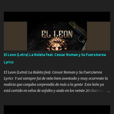
el DOS de los HERMANOS un cerebro 🧠 inteligente junto con su
hermano el TRES blindado el Estado tiene andan ESPERANDO al
UNO QUE PRONTO ESTARÁ PRESENTE Que no falten las bucanas
ni tampoco las mujeres porque es platica de grandes por eso hay
que estar alegres doy las instrucciones para atender los deberes
Música Si es que salta algún problema de confianza tengo gente
ahí está el Hombre Cuarenta y también Pariente 7 arreglan
cualquier problema no más es cuestión que ordené NOS HACE
FALTA UN HERMANO DE CLAVE ERA EL 24 SIEMPRE FUE UN
El Leon (Letra) La Ruleta feat. Cessar Roman y Su FuerzAerea
HOMBRE VALIENTE POR ALGO M'URIÓ PELEAND0 SIEMPRE
Lyrics
VIO POR LA FAMILIA PARA QUE SIGA EL LEGADO Es el DOS de
los HERMANOS un cerebro inteligente y com...
El Leon (Letra) La Ruleta feat. Cessar Roman y Su FuerzAerea
Lyrics Y así siempre fui de niño bien aventado y muy ocurrente la
malicia que cargaba sorprendía de más a la gente Este león ya
está curtido en selva de asfalto y ando en los veinte 20 claro son
mis años Leon mi clave por si hay pendiente Tranquilo me la
navego ando en lo mío sin ni un pendiente si hay problemas lo
arreglamos padrino yo brincó en caliente Y No me paran aquí hay