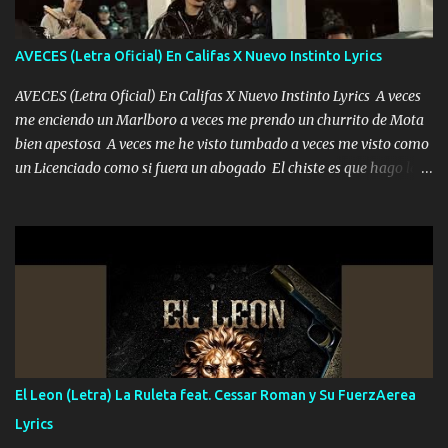
contigo fui muy feliz a lo mejor no lloró pero muy en el fondo te
adoro
AVECES (Letra Oficial) En Califas X Nuevo Instinto Lyrics
AVECES (Letra Oficial) En Califas X Nuevo Instinto Lyrics A veces
me enciendo un Marlboro a veces me prendo un churrito de Mota
bien apestosa A veces me he visto tumbado a veces me visto como
un Licenciado como si fuera un abogado El chiste es que hago lo
que quiero pues así soy me mandó yo tengo el control a todos yo
les paro el dedo soy hocicon un malcriado un malandrón Que Les
importa no saben nada falsas las risas las que me miran hay gente
corriente no quieren verte subir de level trucha mis plebes Música
A veces me pongo un sombrero a veces me ven la cachucha de lado
con la mirada siempre en alto A veces me fajó una super o a veces
me fajó una Glock siempre armado todas las generaciones yo
traigo El chiste es que hago lo que quiero pues así soy me mandó
yo tengo el control a todos yo les paro el dedo soy hocicon un
El Leon (Letra) La Ruleta feat. Cessar Roman y Su FuerzAerea
malcriado un malandrón Que Les importa no saben nada falsas
Lyrics
las risas las que me miran hay gente corriente no quieren ve...