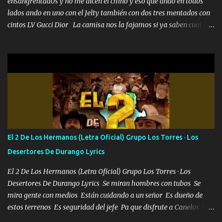
ensangrentad0s y no me dicen el chino y eso que ando en todos
lados ando en uno con el Jelty también con dos tres mentados con
cintos LV Gucci Dior La camisa nos la fajamos si ya saben cual es
tanto suena que ya le ardió a tres la trone con el cable en inglés la
camisa no me quito arriba la F.E.S Los caballos de TRX marcan
702 mo cuenta de banco no cuadra con que yo use bots rompiendo
estándares 110 mil records de pistas no me falta mucho para
verme en las revistas Ya pasé Italia Japón Madrid Milán y también
Francia ropa de 100.000 bolas Louis vuitton es mi fragancia
repleta de presidentes la bolsa estoy en mi pic si no se han dado
cuenta chequeen gráficas del kitch
El 2 De Los Hermanos (Letra Oficial) Grupo Los Torres · Los
Desertores De Durango Lyrics
El 2 De Los Hermanos (Letra Oficial) Grupo Los Torres · Los
Desertores De Durango Lyrics Se miran hombres con tubos Se
mira gente con medios Están cuidando a un señor Es dueño de
estos terrenos Es seguridad del jefe Pa que disfrute a Canelos Es
el DOS de los HERMANOS un cerebro 🧠 inteligente junto con su