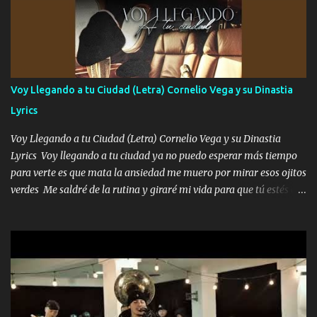
preguntas y digas que sí hacernos novios y verte feliz y muy
contenta como yo por ti Música Pregúntame qué es lo que me
enamora pa describirte unas cuantas horas también pregunta que
quiero contigo que seas dichosa al estar conmigo Y ya borracho
contéstame la llamada pa dedicarte unas bonitas palabras así
Voy Llegando a tu Ciudad (Letra) Cornelio Vega y su Dinastia
borracho me animo a decirte todo y puedo describirlo mucho que
Lyrics
me encantes Decirte que me siento muy feliz y emocionado por
tenerte aquí espero que quiera...
Voy Llegando a tu Ciudad (Letra) Cornelio Vega y su Dinastia
Lyrics Voy llegando a tu ciudad ya no puedo esperar más tiempo
para verte es que mata la ansiedad me muero por mirar esos ojitos
verdes Me saldré de la rutina y giraré mi vida para que tú estés en
ella como debe ser Yo sé que eres conocida que varios te tiran pero
no merecen y dile ya a tus amigas que no te presenten con más
pequeñeces Aquí estoy no dejaré que se te acerquen nadie porque
solo yo tendre el candado 🔒 del amor ❤️ Música Mil y un besos
para dar ya estando en tu ciudad no habrá quien lo detenga si las
copas van de más vayamos a un lugar y cerremos las puertas
Entre alcohol y besos se va incrementado el Fuego en esa