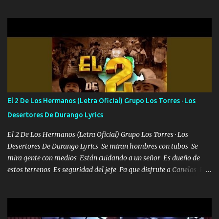
mandó a saludar la bergacera del Alamar pensó no llegó al final y
aquí se cumplen las reglas no secuestr0 no r0bar De La C giró la
orden nos comanda el doble P bien firmes con Alto PRIETO y la
camisa es color Verde y peleam0s la Bandera por todita a la ciudad
con los drones patrullando la Frontera De Tijuana Bulevares
Bellas Artes me ve en las blancas ya hace falta mi APA FLACO
verde se le extraña pa que sepan Aquí Pura GENTE DE LA RANA 🐸
POR CLAVE ES EL CALI 4 EN LA CIUDAD TIJUANA Música Al
tirante andamos mi carnal atento a cualquier necesidad no porque
El 2 De Los Hermanos (Letra Oficial) Grupo Los Torres · Los
se ve limpio el camino nos confiamos al andar y nunca con la
Desertores De Durango Lyrics
misma piedra me vuelvo a tropezar Cuando ando de enamorado
en corto me tiró a per...
El 2 De Los Hermanos (Letra Oficial) Grupo Los Torres · Los
Desertores De Durango Lyrics Se miran hombres con tubos Se
mira gente con medios Están cuidando a un señor Es dueño de
estos terrenos Es seguridad del jefe Pa que disfrute a Canelos Es
el DOS de los HERMANOS un cerebro 🧠 inteligente junto con su
hermano el TRES blindado el Estado tiene andan ESPERANDO al
UNO QUE PRONTO ESTARÁ PRESENTE Que no falten las bucanas
ni tampoco las mujeres porque es platica de grandes por eso hay