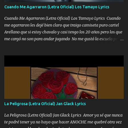
adoro
Cuando Me Agarraron (Letra Oficial) Los Tamayo Lyrics
Cuando Me Agarraron (Letra Oficial) Los Tamayo Lyrics Cuando
me agarraron les dejé bien claro que traigo camiseta puro cartel
Arellano que si estoy chavalo y casi tengo los 20 años pero los que
me cargó no son para andar jugando No me gustó la escuela pero
las libretas para el otro lado las fuimos mandando Ya nos
difamaron y nos han tachado sigue la vieja guardia y sigue bien
firme el legado que si como me llamó varios ya se han preguntado
Yo Soy El De Las Pacas Sobrino Del Brazo Armad0 Con mi Glock
fajado y mi R terciado me van a ver allá por TJ para un licenciado
mando un abrazo andamos al cien Choritas también Música
Ando en la colonia bien acelerado traigo un M2 que nunca me ha
fallado para mi compadre mandó un fuerte abrazo también al
Especial sabe que lo apreciamos En los mejores antros me verán
La Peligrosa (Letra Oficial) Jan Glack Lyrics
tomando con mujeres hermosas y botellas destapando siempre
bien cuidado bien atrabancado y a los que me conocen ya saben de
La Peligrosa (Letra Oficial) Jan Glack Lyrics Amor ya sé que nunca
lo que hablo Entre lob...
te podré tener ya no hayo que hacer ANOCHE me quebré otra vez