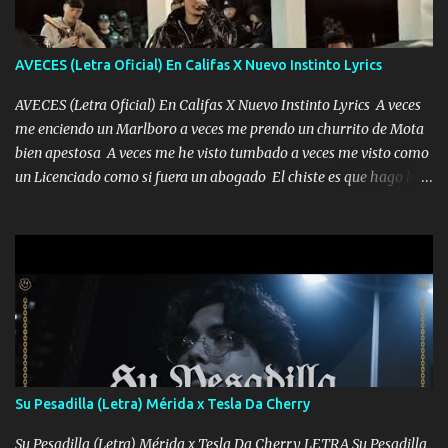
AVECES (Letra Oficial) En Califas X Nuevo Instinto Lyrics
AVECES (Letra Oficial) En Califas X Nuevo Instinto Lyrics A veces
me enciendo un Marlboro a veces me prendo un churrito de Mota
bien apestosa A veces me he visto tumbado a veces me visto como
un Licenciado como si fuera un abogado El chiste es que hago lo
que quiero pues así soy me mandó yo tengo el control a todos yo
les paro el dedo soy hocicon un malcriado un malandrón Que Les
importa no saben nada falsas las risas las que me miran hay gente
corriente no quieren verte subir de level trucha mis plebes Música
A veces me pongo un sombrero a veces me ven la cachucha de lado
con la mirada siempre en alto A veces me fajó una super o a veces
me fajó una Glock siempre armado todas las generaciones yo
traigo El chiste es que hago lo que quiero pues así soy me mandó
yo tengo el control a todos yo les paro el dedo soy hocicon un
Su Pesadilla (Letra) Mérida x Tesla Da Cherry
malcriado un malandrón Que Les importa no saben nada falsas
las risas las que me miran hay gente corriente no quieren ve...
Su Pesadilla (Letra) Mérida x Tesla Da Cherry LETRA Su Pesadilla