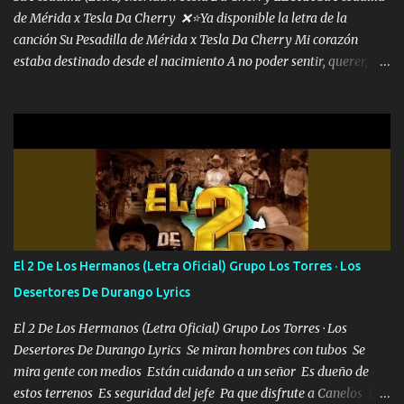
de Mérida x Tesla Da Cherry ❌⭐Ya disponible la letra de la
canción Su Pesadilla de Mérida x Tesla Da Cherry Mi corazón
estaba destinado desde el nacimiento A no poder sentir, querer,
confiar y amar Soñaba con llegar a ser como uno más del resto
Pero aunque lo intentara nunca iba a cambiar Y no estaba viendo
Que al frente tenía la respuesta Ahora ya lo entiendo Pero habrán
algunas que no lo entiendan Porque ahora soy su pesadilla, lo sé
Soy yo la octava maravilla, no lo niegues Tengo de rodillas a otras
cien Y por más que quieran no me detienen Soy yo la mente que
más brilla, lo ves Pa' mi la vida es tan sencilla No lo entenderías en
tu vida, y está bien Porque lo que tengo nadie lo tiene Una me está
escribiendo y la otra me va a llamar Quiere que vaya a verla y que
El 2 De Los Hermanos (Letra Oficial) Grupo Los Torres · Los
la invite a cenar Otras más me están pidiendo que las saque a
Desertores De Durango Lyrics
bailar Pero es que tengo un par de conciertos más que llenar Se
mueven solo por el interés P...
El 2 De Los Hermanos (Letra Oficial) Grupo Los Torres · Los
Desertores De Durango Lyrics Se miran hombres con tubos Se
mira gente con medios Están cuidando a un señor Es dueño de
estos terrenos Es seguridad del jefe Pa que disfrute a Canelos Es