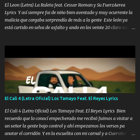
El Leon (Letra) La Ruleta feat. Cessar Roman y Su FuerzAerea
Lyrics Y así siempre fui de niño bien aventado y muy ocurrente la
malicia que cargaba sorprendía de más a la gente Este león ya
está curtido en selva de asfalto y ando en los veinte 20 claro son
mis años Leon mi clave por si hay pendiente Tranquilo me la
navego ando en lo mío sin ni un pendiente si hay problemas lo
arreglamos padrino yo brincó en caliente Y No me paran aquí hay
pa más pues hay charola les voy a dar hasta topar pues no hay de
otra Música Surcando bien mi camino voy por mi línea no veo a
los lados aquel que no corre vuela no se me duerm voy chicoteado
Ya pasé varias hazañas ya tienen rato que me agarran el colmillo
de este León los estatales no sé esperaron Al tiro esta la PrimiZa
también la nueve que cargo al lado doy la mano al que su amigo y
El Cali 4 (Letra Oficial) Los Tamayo Feat. El Reyes Lyrics
al traicionero damos pa abajo Y No me paran aquí hay pa más
pues hay charola les voy a dar hasta topar pues no hay de otra...
El Cali 4 (Letra Oficial) Los Tamayo Feat. El Reyes Lyrics Bien
recuerdo que lo conocí empecherado me recibió fuimos a visitar a
un señor la gente bajo control y ahí empezamos los versos pa
anotar el corridón Y en la escuelita con mi carnal y a Cuervito