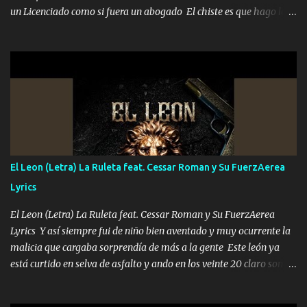
un Licenciado como si fuera un abogado El chiste es que hago lo
que quiero pues así soy me mandó yo tengo el control a todos yo
les paro el dedo soy hocicon un malcriado un malandrón Que Les
importa no saben nada falsas las risas las que me miran hay gente
corriente no quieren verte subir de level trucha mis plebes Música
A veces me pongo un sombrero a veces me ven la cachucha de lado
con la mirada siempre en alto A veces me fajó una super o a veces
me fajó una Glock siempre armado todas las generaciones yo
traigo El chiste es que hago lo que quiero pues así soy me mandó
yo tengo el control a todos yo les paro el dedo soy hocicon un
El Leon (Letra) La Ruleta feat. Cessar Roman y Su FuerzAerea
malcriado un malandrón Que Les importa no saben nada falsas
Lyrics
las risas las que me miran hay gente corriente no quieren ve...
El Leon (Letra) La Ruleta feat. Cessar Roman y Su FuerzAerea
Lyrics Y así siempre fui de niño bien aventado y muy ocurrente la
malicia que cargaba sorprendía de más a la gente Este león ya
está curtido en selva de asfalto y ando en los veinte 20 claro son
mis años Leon mi clave por si hay pendiente Tranquilo me la
navego ando en lo mío sin ni un pendiente si hay problemas lo