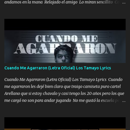
andamos en la mana Relajado el amigo Lo miran sencillito Con
una Glock bien fajada Lo miran relajado La vida disfrutando Y la
gente siempre criticando Nos miran algo bueno Ya sera ropa,
diamante lo que me cuelgan en el cuello (Chorus) Y cuando
coronamos Se jala los marciales Y sus guitarras ya van sonando
Un gallardo me prendo Para agarrar el vuelo y la mente y
tranquilizando Tomense un buen trago Y así es como empezamos
los versos que voy cantando (Music) A vido alta y bajas La carreta
se atora Pero nunca le aflojamos Ya me han pasado cosas Y
aunque ustedes no sepan Pero la vida es muy corta Hay que
Cuando Me Agarraron (Letra Oficial) Los Tamayo Lyrics
echarle chingazos Y seguir trabajando porque nada es...
Cuando Me Agarraron (Letra Oficial) Los Tamayo Lyrics Cuando
me agarraron les dejé bien claro que traigo camiseta puro cartel
Arellano que si estoy chavalo y casi tengo los 20 años pero los que
me cargó no son para andar jugando No me gustó la escuela pero
las libretas para el otro lado las fuimos mandando Ya nos
difamaron y nos han tachado sigue la vieja guardia y sigue bien
firme el legado que si como me llamó varios ya se han preguntado
Yo Soy El De Las Pacas Sobrino Del Brazo Armad0 Con mi Glock