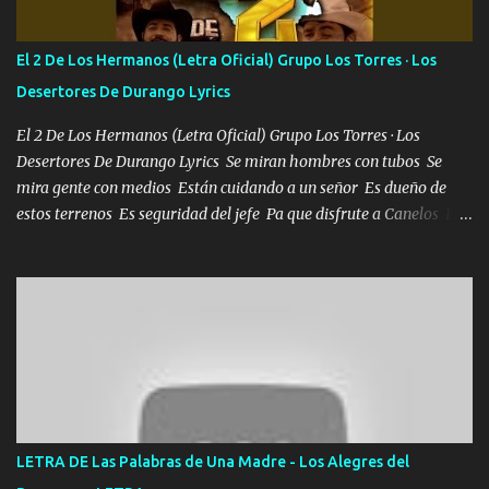
POR CLAVE ES EL CALI 4 EN LA CIUDAD TIJUANA Música Al
tirante andamos mi carnal atento a cualquier necesidad no porque
El 2 De Los Hermanos (Letra Oficial) Grupo Los Torres · Los
se ve limpio el camino nos confiamos al andar y nunca con la
Desertores De Durango Lyrics
misma piedra me vuelvo a tropezar Cuando ando de enamorado
en corto me tiró a per...
El 2 De Los Hermanos (Letra Oficial) Grupo Los Torres · Los
Desertores De Durango Lyrics Se miran hombres con tubos Se
mira gente con medios Están cuidando a un señor Es dueño de
estos terrenos Es seguridad del jefe Pa que disfrute a Canelos Es
el DOS de los HERMANOS un cerebro 🧠 inteligente junto con su
hermano el TRES blindado el Estado tiene andan ESPERANDO al
UNO QUE PRONTO ESTARÁ PRESENTE Que no falten las bucanas
ni tampoco las mujeres porque es platica de grandes por eso hay
que estar alegres doy las instrucciones para atender los deberes
Música Si es que salta algún problema de confianza tengo gente
ahí está el Hombre Cuarenta y también Pariente 7 arreglan
cualquier problema no más es cuestión que ordené NOS HACE
FALTA UN HERMANO DE CLAVE ERA EL 24 SIEMPRE FUE UN
LETRA DE Las Palabras de Una Madre - Los Alegres del
HOMBRE VALIENTE POR ALGO M'URIÓ PELEAND0 SIEMPRE