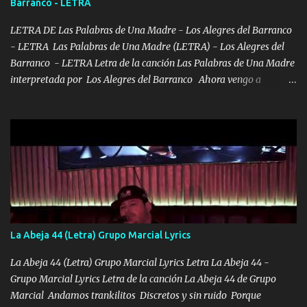
Barranco - LETRA
VIO POR LA FAMILIA PARA QUE SIGA EL LEGADO Es el DOS de
los HERMANOS un cerebro inteligente y com...
LETRA DE Las Palabras de Una Madre - Los Alegres del Barranco
- LETRA Las Palabras de Una Madre (LETRA) - Los Alegres del
Barranco - LETRA Letra de la canción Las Palabras de Una Madre
interpretada por Los Alegres del Barranco Ahora vengo a
visitarte, a tu txumba a saludarte, se que del cielo me vez y desde
halla has de cuidarme, son palabras de una madre, que lleva en el
viento a su hijo y aunque ahora ya este con Dios el destino así lo
quiso, él tiempo sigue pasando y nunca te olvidaremos, aquí
seguiré esperando hasta volvernos a vernos El recuerdo que yo
tengo de mi mente no se va, en mi corazón me llevo lo mismo que
tu papá, a veces me pongo triste porque no puedo mirarte, mas se
que tu me escuchas porque tu eres mi gran ángel, El desespero me
llega para reunirme contigo, tu iluminas mi sendero por siempre
La Abeja 44 (Letra) Grupo Marcial Lyrics
serás mi niño, del amor que yo te tengo es co...
La Abeja 44 (Letra) Grupo Marcial Lyrics Letra La Abeja 44 -
Grupo Marcial Lyrics Letra de la canción La Abeja 44 de Grupo
Marcial Andamos trankilitos Discretos y sin ruido Porque