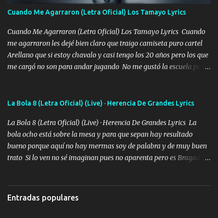
adoro
Cuando Me Agarraron (Letra Oficial) Los Tamayo Lyrics
Cuando Me Agarraron (Letra Oficial) Los Tamayo Lyrics Cuando
me agarraron les dejé bien claro que traigo camiseta puro cartel
Arellano que si estoy chavalo y casi tengo los 20 años pero los que
me cargó no son para andar jugando No me gustó la escuela pero
las libretas para el otro lado las fuimos mandando Ya nos
difamaron y nos han tachado sigue la vieja guardia y sigue bien
firme el legado que si como me llamó varios ya se han preguntado
La Bola 8 (Letra Oficial) (Live) · Herencia De Grandes Lyrics
Yo Soy El De Las Pacas Sobrino Del Brazo Armad0 Con mi Glock
La Bola 8 (Letra Oficial) (Live) · Herencia De Grandes Lyrics La
fajado y mi R terciado me van a ver allá por TJ para un licenciado
bola ocho está sobre la mesa y para que sepan hay resultado
mando un abrazo andamos al cien Choritas también Música
bueno porque aquí no hay mermas soy de palabra y de muy buen
Ando en la colonia bien acelerado traigo un M2 que nunca me ha
trato Si lo ven no sé imaginan pues no aparenta pero es Bragado a
fallado para mi compadre mandó un fuerte abrazo también al
cualquiera lo saluda que dice mi toro como ha estado No soy de
Especial sabe que lo apreciamos En los mejores antros me verán
muchos amigos los que yo tengo ya están contados mi familia es
tomando con mujeres hermosas y botellas destapando siempre
lo primero que cualquier cosa es un gran regalo Siempre me van a
bien cuidado bien atrabancado y a los que me conocen ya saben de
Entradas populares
ver solo más no ando solo ai ta el aparato con cargador extendido
lo que hablo Entre lob...
para lucirlo yo aquí lo calmo Y mis collares me dan protección me