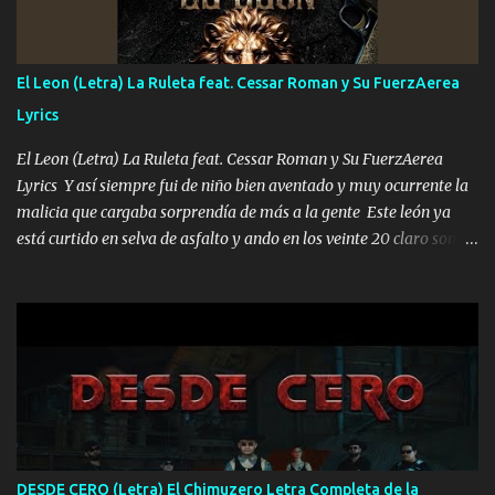
ahí está el Hombre Cuarenta y también Pariente 7 arreglan
cualquier problema no más es cuestión que ordené NOS HACE
FALTA UN HERMANO DE CLAVE ERA EL 24 SIEMPRE FUE UN
El Leon (Letra) La Ruleta feat. Cessar Roman y Su FuerzAerea
HOMBRE VALIENTE POR ALGO M'URIÓ PELEAND0 SIEMPRE
Lyrics
VIO POR LA FAMILIA PARA QUE SIGA EL LEGADO Es el DOS de
los HERMANOS un cerebro inteligente y com...
El Leon (Letra) La Ruleta feat. Cessar Roman y Su FuerzAerea
Lyrics Y así siempre fui de niño bien aventado y muy ocurrente la
malicia que cargaba sorprendía de más a la gente Este león ya
está curtido en selva de asfalto y ando en los veinte 20 claro son
mis años Leon mi clave por si hay pendiente Tranquilo me la
navego ando en lo mío sin ni un pendiente si hay problemas lo
arreglamos padrino yo brincó en caliente Y No me paran aquí hay
pa más pues hay charola les voy a dar hasta topar pues no hay de
otra Música Surcando bien mi camino voy por mi línea no veo a
los lados aquel que no corre vuela no se me duerm voy chicoteado
Ya pasé varias hazañas ya tienen rato que me agarran el colmillo
de este León los estatales no sé esperaron Al tiro esta la PrimiZa
también la nueve que cargo al lado doy la mano al que su amigo y
DESDE CERO (Letra) El Chimuzero Letra Completa de la