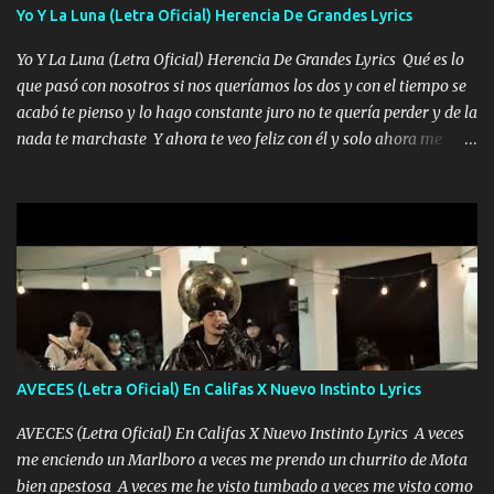
Yo Y La Luna (Letra Oficial) Herencia De Grandes Lyrics
cuidan los santos y mi Dios cada día con mas ganas le doy todo
por un futuro mejor Música Empecé desde los trece y hasta la
Yo Y La Luna (Letra Oficial) Herencia De Grandes Lyrics Qué es lo
fecha aún sigo vigente no soy manchado soy bueno pero si me
que pasó con nosotros si nos queríamos los dos y con el tiempo se
alteró de repente Mi carnal Abel aun lado ni uno con el otro no se
acabó te pienso y lo hago constante juro no te quería perder y de la
ha rajado pal Chinchillas un saludo y para un amigo que está en
nada te marchaste Y ahora te veo feliz con él y solo ahora me
Peñasco Me fajó una Glock al cinto y de Louis Vuitton son mis
quedé yo y la luna cantamos y por ti nos embriagamos' Quién
zapatos mi es...
sabe que será de mí si contigo fue muy feliz a lo mejor no lloro
pero muy en el fondo te adoro' Música Me muero por ir a buscarte
pero eso ya no va a pasar me perderé en la soledad Porque me
mirabas bonito si yo no fui el final feliz el final fue triste pa mí Y
duele no tenerte aquí sabiendo que moría por ti yo y la luna
cantamos y por ti nos embriagamos Quién sabe qué será de mí si
contigo fui muy feliz a lo mejor no lloró pero muy en el fondo te
adoro
AVECES (Letra Oficial) En Califas X Nuevo Instinto Lyrics
AVECES (Letra Oficial) En Califas X Nuevo Instinto Lyrics A veces
me enciendo un Marlboro a veces me prendo un churrito de Mota
bien apestosa A veces me he visto tumbado a veces me visto como