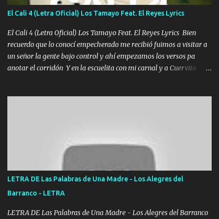
aunque ustedes no sepan Pero la vida es muy corta Hay que
El Cali 4 (Letra Oficial) Los Tamayo Feat. El Reyes Lyrics
echarle chingazos Y seguir trabajando porque nada es...
El Cali 4 (Letra Oficial) Los Tamayo Feat. El Reyes Lyrics Bien
recuerdo que lo conocí empecherado me recibió fuimos a visitar a
un señor la gente bajo control y ahí empezamos los versos pa
anotar el corridón Y en la escuelita con mi carnal y a Cuervito
mandó a saludar la bergacera del Alamar pensó no llegó al final y
aquí se cumplen las reglas no secuestr0 no r0bar De La C giró la
orden nos comanda el doble P bien firmes con Alto PRIETO y la
camisa es color Verde y peleam0s la Bandera por todita a la ciudad
con los drones patrullando la Frontera De Tijuana Bulevares
Bellas Artes me ve en las blancas ya hace falta mi APA FLACO
verde se le extraña pa que sepan Aquí Pura GENTE DE LA RANA 🐸
POR CLAVE ES EL CALI 4 EN LA CIUDAD TIJUANA Música Al
tirante andamos mi carnal atento a cualquier necesidad no porque
LETRA DE Las Palabras de Una Madre - Los Alegres del
se ve limpio el camino nos confiamos al andar y nunca con la
Barranco - LETRA
misma piedra me vuelvo a tropezar Cuando ando de enamorado
en corto me tiró a per...
LETRA DE Las Palabras de Una Madre - Los Alegres del Barranco