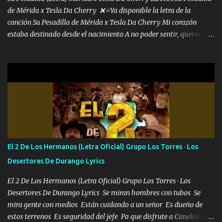
de Mérida x Tesla Da Cherry ❌⭐Ya disponible la letra de la
canción Su Pesadilla de Mérida x Tesla Da Cherry Mi corazón
estaba destinado desde el nacimiento A no poder sentir, querer,
confiar y amar Soñaba con llegar a ser como uno más del resto
Pero aunque lo intentara nunca iba a cambiar Y no estaba viendo
Que al frente tenía la respuesta Ahora ya lo entiendo Pero habrán
algunas que no lo entiendan Porque ahora soy su pesadilla, lo sé
Soy yo la octava maravilla, no lo niegues Tengo de rodillas a otras
cien Y por más que quieran no me detienen Soy yo la mente que
más brilla, lo ves Pa' mi la vida es tan sencilla No lo entenderías en
tu vida, y está bien Porque lo que tengo nadie lo tiene Una me está
escribiendo y la otra me va a llamar Quiere que vaya a verla y que
El 2 De Los Hermanos (Letra Oficial) Grupo Los Torres · Los
la invite a cenar Otras más me están pidiendo que las saque a
Desertores De Durango Lyrics
bailar Pero es que tengo un par de conciertos más que llenar Se
mueven solo por el interés P...
El 2 De Los Hermanos (Letra Oficial) Grupo Los Torres · Los
Desertores De Durango Lyrics Se miran hombres con tubos Se
mira gente con medios Están cuidando a un señor Es dueño de
estos terrenos Es seguridad del jefe Pa que disfrute a Canelos Es