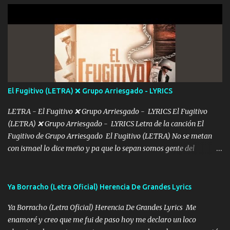
grandes me perdí en un laberinto. Y pensar... Que tú ya no vas a
estár Pasarán... Solito me dejaras Intentar... Solo un beso y tú te vas
De mi vida... Cómo tú no hay nadie más No hay nadie
más Si te sientes sola no me llames porfa Me pongo sencible e
imagino tu sombra Clase azul es el tequila e interior la ropa Clip
cap la champagne el polvo es color rosa Me contacto un ángel eres
tú mi hermosa La que me alegra los días y sigo tomando Y
El Fugitivo (LETRA) ❌ Grupo Arriesgado - LYRICS
pensar... Que tú ya no vas a estar Pasarán... Solito me dejaras
Intentar... ...
LETRA - El Fugitivo ❌ Grupo Arriesgado - LYRICS El Fugitivo
(LETRA) ❌ Grupo Arriesgado - LYRICS Letra de la canción El
Fugitivo de Grupo Arriesgado El Fugitivo (LETRA) No se metan
con ismael lo dice meño y pa que lo sepan somos gente del
sombrero y la mayiza aquí se respeta pa los rumbos del azache
paseo tranquilo pues son mi tierra por ahí les tire una clave y del M
grande traemos la bandera 04 se oye por los radios y bien
Ya Borracho (Letra Oficial) Herencia De Grandes Lyrics
pendientes andan los chávalos la espalda me van cuidando y si se
Ya Borracho (Letra Oficial) Herencia De Grandes Lyrics Me
ofrece también peleam'os bien atentó el compa huicho la corta al
enamoré y creo que me fui de paso hoy me declaro un loco
cinto y radios colgados cuando salimos del rancho carros