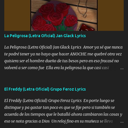
fajado y mi R terciado me van a ver allá por TJ para un licenciado
mando un abrazo andamos al cien Choritas también Música
Ando en la colonia bien acelerado traigo un M2 que nunca me ha
fallado para mi compadre mandó un fuerte abrazo también al
Especial sabe que lo apreciamos En los mejores antros me verán
La Peligrosa (Letra Oficial) Jan Glack Lyrics
tomando con mujeres hermosas y botellas destapando siempre
bien cuidado bien atrabancado y a los que me conocen ya saben de
La Peligrosa (Letra Oficial) Jan Glack Lyrics Amor ya sé que nunca
lo que hablo Entre lob...
te podré tener ya no hayo que hacer ANOCHE me quebré otra vez
quisiera ser el hombre dueño de tus besos pero en eso fracasé no
volverá a ser como fue Ella era la peligrosa la que casi casi
convertí en mi esposa la que no importaba si llegaba tarde se
ponía contenta con un par de rosas Y aunque pasen cien años cien
años solo pienso en ti mami no me crees se que no me crees
El Freddy (Letra Oficial) Grupo Feroz Lyrics
Música Amar me duele estoy rodeado de mujeres pero solo
El Freddy (Letra Oficial) Grupo Feroz Lyrics En porte luego se
quieren billetes y yo que solo ocupo verte Recuerdo echábamos
distingue y pa gastar tan poco es que se fije pero si también se
pasión en la troca tus labios besándome yo quitándote la ropa no
acuerda de los tiempos que le batalló ahora cambiaron las cosas y
quiero que sea nunca con otra yo quiero llevarte a la Luna y si
eso se nota gracias a Dios Un reloj fino en su muñeca se lleva
quieres en ese momento te pido que seas mi esposa Chingada