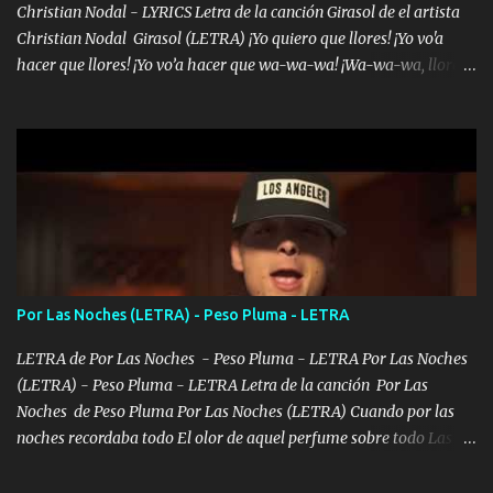
Christian Nodal - LYRICS Letra de la canción Girasol de el artista
Christian Nodal Girasol (LETRA) ¡Yo quiero que llores! ¡Yo vo'a
hacer que llores! ¡Yo vo’a hacer que wa-wa-wa! ¡Wa-wa-wa, llores!
Hoy me levanté bromista y me tienes que aguantar No quiero
bromear contigo, de ti quiero bromear Tú eres un chiste, cabrón,
cada que intentas cantar Cada que intentas rapear, cada que
intentas rimar Pobre payaso que usa a todo el mundo pa' conectar
con la gente Dices "Latino Gang" pero pisas a to'a tu gente Pa’ dar
mensajes, m'ijo, hay quе ser coherentеs Si tú no eres artista, al
menos se prudente Hoy me sabe a mierda, traigo un Balvin en los
dientes Por falta de empatía le toca ser resiliente ¿Acaso eres
consciente de los followers que mueves? Parcerito, abre los ojos y
Por Las Noches (LETRA) - Peso Pluma - LETRA
ve el poder que tienes Otro chiste malo son los nombres de tus
álbum's "José, vibras colores con la energía del diablo " ¿Si ...
LETRA de Por Las Noches - Peso Pluma - LETRA Por Las Noches
(LETRA) - Peso Pluma - LETRA Letra de la canción Por Las
Noches de Peso Pluma Por Las Noches (LETRA) Cuando por las
noches recordaba todo El olor de aquel perfume sobre todo Las
sábanas blancas donde te escondías dentro. Eres intocable como
joya de oro Esas piernas largas esconderme yo solo Y tus ojos