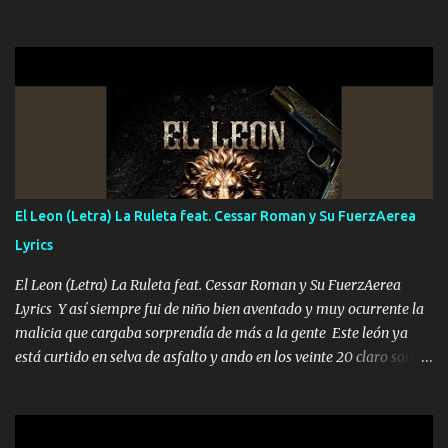
el DOS de los HERMANOS un cerebro 🧠 inteligente junto con su
hermano el TRES blindado el Estado tiene andan ESPERANDO al
UNO QUE PRONTO ESTARÁ PRESENTE Que no falten las bucanas
ni tampoco las mujeres porque es platica de grandes por eso hay
que estar alegres doy las instrucciones para atender los deberes
Música Si es que salta algún problema de confianza tengo gente
ahí está el Hombre Cuarenta y también Pariente 7 arreglan
cualquier problema no más es cuestión que ordené NOS HACE
FALTA UN HERMANO DE CLAVE ERA EL 24 SIEMPRE FUE UN
El Leon (Letra) La Ruleta feat. Cessar Roman y Su FuerzAerea
HOMBRE VALIENTE POR ALGO M'URIÓ PELEAND0 SIEMPRE
Lyrics
VIO POR LA FAMILIA PARA QUE SIGA EL LEGADO Es el DOS de
los HERMANOS un cerebro inteligente y com...
El Leon (Letra) La Ruleta feat. Cessar Roman y Su FuerzAerea
Lyrics Y así siempre fui de niño bien aventado y muy ocurrente la
malicia que cargaba sorprendía de más a la gente Este león ya
está curtido en selva de asfalto y ando en los veinte 20 claro son
mis años Leon mi clave por si hay pendiente Tranquilo me la
navego ando en lo mío sin ni un pendiente si hay problemas lo
arreglamos padrino yo brincó en caliente Y No me paran aquí hay