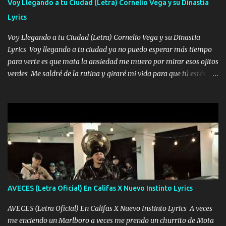
Voy Llegando a tu Ciudad (Letra) Cornelio Vega y su Dinastia
borracho me animo a decirte todo y puedo describirlo mucho que
Lyrics
me encantes Decirte que me siento muy feliz y emocionado por
tenerte aquí espero que quiera...
Voy Llegando a tu Ciudad (Letra) Cornelio Vega y su Dinastia
Lyrics Voy llegando a tu ciudad ya no puedo esperar más tiempo
para verte es que mata la ansiedad me muero por mirar esos ojitos
verdes Me saldré de la rutina y giraré mi vida para que tú estés en
ella como debe ser Yo sé que eres conocida que varios te tiran pero
no merecen y dile ya a tus amigas que no te presenten con más
pequeñeces Aquí estoy no dejaré que se te acerquen nadie porque
solo yo tendre el candado 🔒 del amor ❤️ Música Mil y un besos
para dar ya estando en tu ciudad no habrá quien lo detenga si las
copas van de más vayamos a un lugar y cerremos las puertas
Entre alcohol y besos se va incrementado el Fuego en esa
habitación ya no mires más el reloj Única por donde vas me curas
tú mi mal moviendo tu silueta no hay otra que te sea igual te ves
AVECES (Letra Oficial) En Califas X Nuevo Instinto Lyrics
tan especial por eso es que me tientas Aquí estoy no dejaré que se
te acerque nadie porque solo yo tendre el candado 🔒 del a...
AVECES (Letra Oficial) En Califas X Nuevo Instinto Lyrics A veces
me enciendo un Marlboro a veces me prendo un churrito de Mota