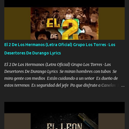
702 mo cuenta de banco no cuadra con que yo use bots rompiendo
estándares 110 mil records de pistas no me falta mucho para
verme en las revistas Ya pasé Italia Japón Madrid Milán y también
Francia ropa de 100.000 bolas Louis vuitton es mi fragancia
repleta de presidentes la bolsa estoy en mi pic si no se han dado
cuenta chequeen gráficas del kitch
El 2 De Los Hermanos (Letra Oficial) Grupo Los Torres · Los
Desertores De Durango Lyrics
El 2 De Los Hermanos (Letra Oficial) Grupo Los Torres · Los
Desertores De Durango Lyrics Se miran hombres con tubos Se
mira gente con medios Están cuidando a un señor Es dueño de
estos terrenos Es seguridad del jefe Pa que disfrute a Canelos Es
el DOS de los HERMANOS un cerebro 🧠 inteligente junto con su
hermano el TRES blindado el Estado tiene andan ESPERANDO al
UNO QUE PRONTO ESTARÁ PRESENTE Que no falten las bucanas
ni tampoco las mujeres porque es platica de grandes por eso hay
que estar alegres doy las instrucciones para atender los deberes
Música Si es que salta algún problema de confianza tengo gente