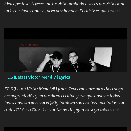
bien apestosa A veces me he visto tumbado a veces me visto como
un Licenciado como si fuera un abogado El chiste es que hago lo
que quiero pues así soy me mandó yo tengo el control a todos yo
les paro el dedo soy hocicon un malcriado un malandrón Que Les
importa no saben nada falsas las risas las que me miran hay gente
corriente no quieren verte subir de level trucha mis plebes Música
A veces me pongo un sombrero a veces me ven la cachucha de lado
con la mirada siempre en alto A veces me fajó una super o a veces
me fajó una Glock siempre armado todas las generaciones yo
traigo El chiste es que hago lo que quiero pues así soy me mandó
yo tengo el control a todos yo les paro el dedo soy hocicon un
F.E.S (Letra) Victor Mendivil Lyrics
malcriado un malandrón Que Les importa no saben nada falsas
las risas las que me miran hay gente corriente no quieren ve...
F.E.S (Letra) Victor Mendivil Lyrics Tenis con once picos los traigo
ensangrentad0s y no me dicen el chino y eso que ando en todos
lados ando en uno con el Jelty también con dos tres mentados con
cintos LV Gucci Dior La camisa nos la fajamos si ya saben cual es
tanto suena que ya le ardió a tres la trone con el cable en inglés la
camisa no me quito arriba la F.E.S Los caballos de TRX marcan