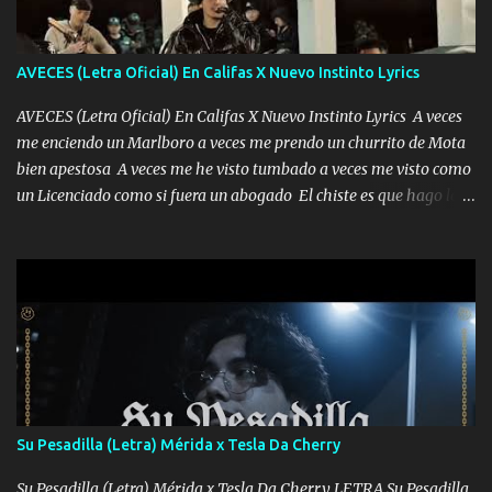
AVECES (Letra Oficial) En Califas X Nuevo Instinto Lyrics
AVECES (Letra Oficial) En Califas X Nuevo Instinto Lyrics A veces
me enciendo un Marlboro a veces me prendo un churrito de Mota
bien apestosa A veces me he visto tumbado a veces me visto como
un Licenciado como si fuera un abogado El chiste es que hago lo
que quiero pues así soy me mandó yo tengo el control a todos yo
les paro el dedo soy hocicon un malcriado un malandrón Que Les
importa no saben nada falsas las risas las que me miran hay gente
corriente no quieren verte subir de level trucha mis plebes Música
A veces me pongo un sombrero a veces me ven la cachucha de lado
con la mirada siempre en alto A veces me fajó una super o a veces
me fajó una Glock siempre armado todas las generaciones yo
traigo El chiste es que hago lo que quiero pues así soy me mandó
yo tengo el control a todos yo les paro el dedo soy hocicon un
Su Pesadilla (Letra) Mérida x Tesla Da Cherry
malcriado un malandrón Que Les importa no saben nada falsas
las risas las que me miran hay gente corriente no quieren ve...
Su Pesadilla (Letra) Mérida x Tesla Da Cherry LETRA Su Pesadilla