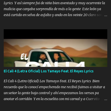
Lyrics Y así siempre fui de niño bien aventado y muy ocurrente la
malicia que cargaba sorprendía de más a la gente Este león ya
está curtido en selva de asfalto y ando en los veinte 20 claro son
mis años Leon mi clave por si hay pendiente Tranquilo me la
navego ando en lo mío sin ni un pendiente si hay problemas lo
arreglamos padrino yo brincó en caliente Y No me paran aquí hay
pa más pues hay charola les voy a dar hasta topar pues no hay de
otra Música Surcando bien mi camino voy por mi línea no veo a
los lados aquel que no corre vuela no se me duerm voy chicoteado
Ya pasé varias hazañas ya tienen rato que me agarran el colmillo
de este León los estatales no sé esperaron Al tiro esta la PrimiZa
también la nueve que cargo al lado doy la mano al que su amigo y
El Cali 4 (Letra Oficial) Los Tamayo Feat. El Reyes Lyrics
al traicionero damos pa abajo Y No me paran aquí hay pa más
pues hay charola les voy a dar hasta topar pues no hay de otra...
El Cali 4 (Letra Oficial) Los Tamayo Feat. El Reyes Lyrics Bien
recuerdo que lo conocí empecherado me recibió fuimos a visitar a
un señor la gente bajo control y ahí empezamos los versos pa
anotar el corridón Y en la escuelita con mi carnal y a Cuervito
mandó a saludar la bergacera del Alamar pensó no llegó al final y
aquí se cumplen las reglas no secuestr0 no r0bar De La C giró la