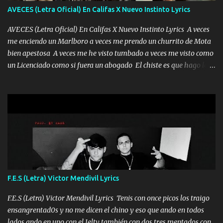
tú mi mal moviendo tu silueta no hay otra que te sea igual te ves
AVECES (Letra Oficial) En Califas X Nuevo Instinto Lyrics
tan especial por eso es que me tientas Aquí estoy no dejaré que se
te acerque nadie porque solo yo tendre el candado 🔒 del a...
AVECES (Letra Oficial) En Califas X Nuevo Instinto Lyrics A veces
me enciendo un Marlboro a veces me prendo un churrito de Mota
bien apestosa A veces me he visto tumbado a veces me visto como
un Licenciado como si fuera un abogado El chiste es que hago lo
que quiero pues así soy me mandó yo tengo el control a todos yo
les paro el dedo soy hocicon un malcriado un malandrón Que Les
importa no saben nada falsas las risas las que me miran hay gente
corriente no quieren verte subir de level trucha mis plebes Música
A veces me pongo un sombrero a veces me ven la cachucha de lado
con la mirada siempre en alto A veces me fajó una super o a veces
me fajó una Glock siempre armado todas las generaciones yo
traigo El chiste es que hago lo que quiero pues así soy me mandó
yo tengo el control a todos yo les paro el dedo soy hocicon un
F.E.S (Letra) Victor Mendivil Lyrics
malcriado un malandrón Que Les importa no saben nada falsas
las risas las que me miran hay gente corriente no quieren ve...
F.E.S (Letra) Victor Mendivil Lyrics Tenis con once picos los traigo
ensangrentad0s y no me dicen el chino y eso que ando en todos
lados ando en uno con el Jelty también con dos tres mentados con