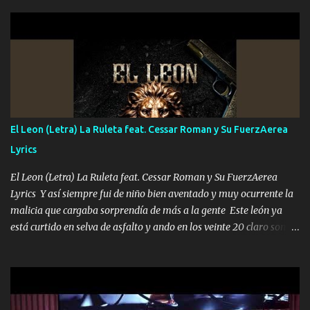
hermano el TRES blindado el Estado tiene andan ESPERANDO al
UNO QUE PRONTO ESTARÁ PRESENTE Que no falten las bucanas
ni tampoco las mujeres porque es platica de grandes por eso hay
que estar alegres doy las instrucciones para atender los deberes
Música Si es que salta algún problema de confianza tengo gente
ahí está el Hombre Cuarenta y también Pariente 7 arreglan
cualquier problema no más es cuestión que ordené NOS HACE
FALTA UN HERMANO DE CLAVE ERA EL 24 SIEMPRE FUE UN
El Leon (Letra) La Ruleta feat. Cessar Roman y Su FuerzAerea
HOMBRE VALIENTE POR ALGO M'URIÓ PELEAND0 SIEMPRE
Lyrics
VIO POR LA FAMILIA PARA QUE SIGA EL LEGADO Es el DOS de
los HERMANOS un cerebro inteligente y com...
El Leon (Letra) La Ruleta feat. Cessar Roman y Su FuerzAerea
Lyrics Y así siempre fui de niño bien aventado y muy ocurrente la
malicia que cargaba sorprendía de más a la gente Este león ya
está curtido en selva de asfalto y ando en los veinte 20 claro son
mis años Leon mi clave por si hay pendiente Tranquilo me la
navego ando en lo mío sin ni un pendiente si hay problemas lo
arreglamos padrino yo brincó en caliente Y No me paran aquí hay
pa más pues hay charola les voy a dar hasta topar pues no hay de
otra Música Surcando bien mi camino voy por mi línea no veo a