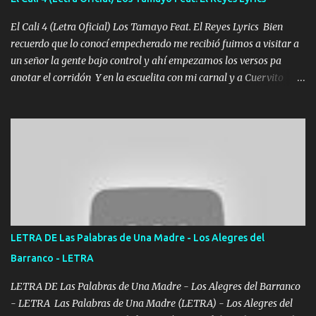
echarle chingazos Y seguir trabajando porque nada es...
El Cali 4 (Letra Oficial) Los Tamayo Feat. El Reyes Lyrics Bien
recuerdo que lo conocí empecherado me recibió fuimos a visitar a
un señor la gente bajo control y ahí empezamos los versos pa
anotar el corridón Y en la escuelita con mi carnal y a Cuervito
mandó a saludar la bergacera del Alamar pensó no llegó al final y
aquí se cumplen las reglas no secuestr0 no r0bar De La C giró la
orden nos comanda el doble P bien firmes con Alto PRIETO y la
camisa es color Verde y peleam0s la Bandera por todita a la ciudad
con los drones patrullando la Frontera De Tijuana Bulevares
Bellas Artes me ve en las blancas ya hace falta mi APA FLACO
verde se le extraña pa que sepan Aquí Pura GENTE DE LA RANA 🐸
POR CLAVE ES EL CALI 4 EN LA CIUDAD TIJUANA Música Al
tirante andamos mi carnal atento a cualquier necesidad no porque
LETRA DE Las Palabras de Una Madre - Los Alegres del
se ve limpio el camino nos confiamos al andar y nunca con la
Barranco - LETRA
misma piedra me vuelvo a tropezar Cuando ando de enamorado
en corto me tiró a per...
LETRA DE Las Palabras de Una Madre - Los Alegres del Barranco
- LETRA Las Palabras de Una Madre (LETRA) - Los Alegres del