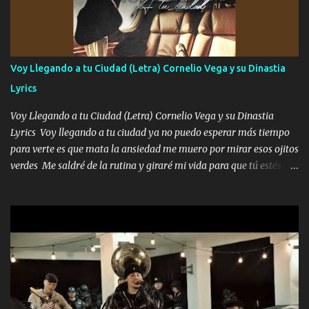
contenta como yo por ti Música Pregúntame qué es lo que me
enamora pa describirte unas cuantas horas también pregunta que
quiero contigo que seas dichosa al estar conmigo Y ya borracho
contéstame la llamada pa dedicarte unas bonitas palabras así
Voy Llegando a tu Ciudad (Letra) Cornelio Vega y su Dinastia
borracho me animo a decirte todo y puedo describirlo mucho que
Lyrics
me encantes Decirte que me siento muy feliz y emocionado por
tenerte aquí espero que quiera...
Voy Llegando a tu Ciudad (Letra) Cornelio Vega y su Dinastia
Lyrics Voy llegando a tu ciudad ya no puedo esperar más tiempo
para verte es que mata la ansiedad me muero por mirar esos ojitos
verdes Me saldré de la rutina y giraré mi vida para que tú estés en
ella como debe ser Yo sé que eres conocida que varios te tiran pero
no merecen y dile ya a tus amigas que no te presenten con más
pequeñeces Aquí estoy no dejaré que se te acerquen nadie porque
solo yo tendre el candado 🔒 del amor ❤️ Música Mil y un besos
para dar ya estando en tu ciudad no habrá quien lo detenga si las
copas van de más vayamos a un lugar y cerremos las puertas
Entre alcohol y besos se va incrementado el Fuego en esa
habitación ya no mires más el reloj Única por donde vas me curas