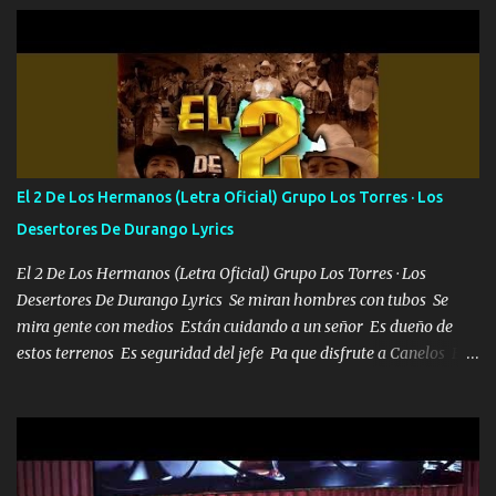
orden nos comanda el doble P bien firmes con Alto PRIETO y la
camisa es color Verde y peleam0s la Bandera por todita a la ciudad
con los drones patrullando la Frontera De Tijuana Bulevares
Bellas Artes me ve en las blancas ya hace falta mi APA FLACO
verde se le extraña pa que sepan Aquí Pura GENTE DE LA RANA 🐸
POR CLAVE ES EL CALI 4 EN LA CIUDAD TIJUANA Música Al
tirante andamos mi carnal atento a cualquier necesidad no porque
El 2 De Los Hermanos (Letra Oficial) Grupo Los Torres · Los
se ve limpio el camino nos confiamos al andar y nunca con la
Desertores De Durango Lyrics
misma piedra me vuelvo a tropezar Cuando ando de enamorado
en corto me tiró a per...
El 2 De Los Hermanos (Letra Oficial) Grupo Los Torres · Los
Desertores De Durango Lyrics Se miran hombres con tubos Se
mira gente con medios Están cuidando a un señor Es dueño de
estos terrenos Es seguridad del jefe Pa que disfrute a Canelos Es
el DOS de los HERMANOS un cerebro 🧠 inteligente junto con su
hermano el TRES blindado el Estado tiene andan ESPERANDO al
UNO QUE PRONTO ESTARÁ PRESENTE Que no falten las bucanas
ni tampoco las mujeres porque es platica de grandes por eso hay
que estar alegres doy las instrucciones para atender los deberes