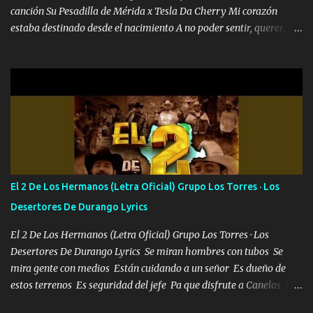
canción Su Pesadilla de Mérida x Tesla Da Cherry Mi corazón
estaba destinado desde el nacimiento A no poder sentir, querer,
confiar y amar Soñaba con llegar a ser como uno más del resto
Pero aunque lo intentara nunca iba a cambiar Y no estaba viendo
Que al frente tenía la respuesta Ahora ya lo entiendo Pero habrán
algunas que no lo entiendan Porque ahora soy su pesadilla, lo sé
Soy yo la octava maravilla, no lo niegues Tengo de rodillas a otras
cien Y por más que quieran no me detienen Soy yo la mente que
más brilla, lo ves Pa' mi la vida es tan sencilla No lo entenderías en
tu vida, y está bien Porque lo que tengo nadie lo tiene Una me está
escribiendo y la otra me va a llamar Quiere que vaya a verla y que
El 2 De Los Hermanos (Letra Oficial) Grupo Los Torres · Los
la invite a cenar Otras más me están pidiendo que las saque a
Desertores De Durango Lyrics
bailar Pero es que tengo un par de conciertos más que llenar Se
mueven solo por el interés P...
El 2 De Los Hermanos (Letra Oficial) Grupo Los Torres · Los
Desertores De Durango Lyrics Se miran hombres con tubos Se
mira gente con medios Están cuidando a un señor Es dueño de
estos terrenos Es seguridad del jefe Pa que disfrute a Canelos Es
el DOS de los HERMANOS un cerebro 🧠 inteligente junto con su