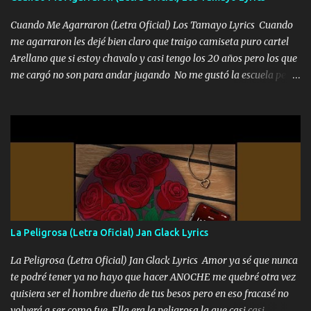
Cuando Me Agarraron (Letra Oficial) Los Tamayo Lyrics Cuando
me agarraron les dejé bien claro que traigo camiseta puro cartel
Arellano que si estoy chavalo y casi tengo los 20 años pero los que
me cargó no son para andar jugando No me gustó la escuela pero
las libretas para el otro lado las fuimos mandando Ya nos
difamaron y nos han tachado sigue la vieja guardia y sigue bien
firme el legado que si como me llamó varios ya se han preguntado
Yo Soy El De Las Pacas Sobrino Del Brazo Armad0 Con mi Glock
fajado y mi R terciado me van a ver allá por TJ para un licenciado
mando un abrazo andamos al cien Choritas también Música
Ando en la colonia bien acelerado traigo un M2 que nunca me ha
fallado para mi compadre mandó un fuerte abrazo también al
Especial sabe que lo apreciamos En los mejores antros me verán
La Peligrosa (Letra Oficial) Jan Glack Lyrics
tomando con mujeres hermosas y botellas destapando siempre
bien cuidado bien atrabancado y a los que me conocen ya saben de
La Peligrosa (Letra Oficial) Jan Glack Lyrics Amor ya sé que nunca
lo que hablo Entre lob...
te podré tener ya no hayo que hacer ANOCHE me quebré otra vez
quisiera ser el hombre dueño de tus besos pero en eso fracasé no
volverá a ser como fue Ella era la peligrosa la que casi casi