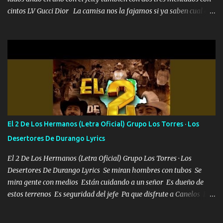
cintos LV Gucci Dior La camisa nos la fajamos si ya saben cual es
tanto suena que ya le ardió a tres la trone con el cable en inglés la
camisa no me quito arriba la F.E.S Los caballos de TRX marcan
702 mo cuenta de banco no cuadra con que yo use bots rompiendo
estándares 110 mil records de pistas no me falta mucho para
verme en las revistas Ya pasé Italia Japón Madrid Milán y también
Francia ropa de 100.000 bolas Louis vuitton es mi fragancia
repleta de presidentes la bolsa estoy en mi pic si no se han dado
cuenta chequeen gráficas del kitch
El 2 De Los Hermanos (Letra Oficial) Grupo Los Torres · Los
Desertores De Durango Lyrics
El 2 De Los Hermanos (Letra Oficial) Grupo Los Torres · Los
Desertores De Durango Lyrics Se miran hombres con tubos Se
mira gente con medios Están cuidando a un señor Es dueño de
estos terrenos Es seguridad del jefe Pa que disfrute a Canelos Es
el DOS de los HERMANOS un cerebro 🧠 inteligente junto con su
hermano el TRES blindado el Estado tiene andan ESPERANDO al