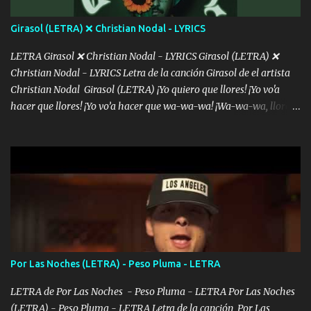
álbum's "José, vibras colores con la energía del diablo " ¿Si ...
Girasol (LETRA) ❌ Christian Nodal - LYRICS
LETRA Girasol ❌ Christian Nodal - LYRICS Girasol (LETRA) ❌
Christian Nodal - LYRICS Letra de la canción Girasol de el artista
Christian Nodal Girasol (LETRA) ¡Yo quiero que llores! ¡Yo vo'a
hacer que llores! ¡Yo vo’a hacer que wa-wa-wa! ¡Wa-wa-wa, llores!
Hoy me levanté bromista y me tienes que aguantar No quiero
bromear contigo, de ti quiero bromear Tú eres un chiste, cabrón,
cada que intentas cantar Cada que intentas rapear, cada que
intentas rimar Pobre payaso que usa a todo el mundo pa' conectar
con la gente Dices "Latino Gang" pero pisas a to'a tu gente Pa’ dar
mensajes, m'ijo, hay quе ser coherentеs Si tú no eres artista, al
menos se prudente Hoy me sabe a mierda, traigo un Balvin en los
dientes Por falta de empatía le toca ser resiliente ¿Acaso eres
consciente de los followers que mueves? Parcerito, abre los ojos y
Por Las Noches (LETRA) - Peso Pluma - LETRA
ve el poder que tienes Otro chiste malo son los nombres de tus
álbum's "José, vibras colores con la energía del diablo " ¿Si ...
LETRA de Por Las Noches - Peso Pluma - LETRA Por Las Noches
(LETRA) - Peso Pluma - LETRA Letra de la canción Por Las