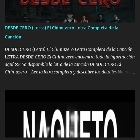
los lados aquel que no corre vuela no se me duerm voy chicoteado
Ya pasé varias hazañas ya tienen rato que me agarran el colmillo
de este León los estatales no sé esperaron Al tiro esta la PrimiZa
también la nueve que cargo al lado doy la mano al que su amigo y
DESDE CERO (Letra) El Chimuzero Letra Completa de la
al traicionero damos pa abajo Y No me paran aquí hay pa más
Canción
pues hay charola les voy a dar hasta topar pues no hay de otra...
DESDE CERO (Letra) El Chimuzero Letra Completa de la Canción
LETRA DESDE CERO El Chimuzero encuentra toda la información
aquí ❌♐ Ya disponible la letra de la canción DESDE CERO El
Chimuzero - Lee la letra completa y descubre los detalles No nací
en cuna de oro , Pero Andamos Firmes Buscando el Billete. Cómo
Vengo desde Cero Se que Solo Plata. No es lo Suficiente, Soy De
muy Pocos amigos los que están conmigo las Gracias por todo , Mi
Mesa será Compartida con los que Estuvieron Cuando estuve Solo.
❌ www.elnorteduro.com ❌ Yo No limito los Sueños , si no existe
Uno pues Hallamos Modos , Si me caigo me Levanto, Aprendo Del
Error Y me sacudo El Lodo ❌ www.elnorteduro.com ❌ El Dinero
No me falta Pero Tampoco me Estorba , Por Eso Manejo Todo
Bien Regido Por mis Normas . Aquí no Se Sufre de Ego vengo Desde