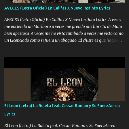
adoro
AVECES (Letra Oficial) En Califas X Nuevo Instinto Lyrics
AVECES (Letra Oficial) En Califas X Nuevo Instinto Lyrics A veces
me enciendo un Marlboro a veces me prendo un churrito de Mota
bien apestosa A veces me he visto tumbado a veces me visto como
un Licenciado como si fuera un abogado El chiste es que hago lo
que quiero pues así soy me mandó yo tengo el control a todos yo
les paro el dedo soy hocicon un malcriado un malandrón Que Les
importa no saben nada falsas las risas las que me miran hay gente
corriente no quieren verte subir de level trucha mis plebes Música
A veces me pongo un sombrero a veces me ven la cachucha de lado
con la mirada siempre en alto A veces me fajó una super o a veces
me fajó una Glock siempre armado todas las generaciones yo
traigo El chiste es que hago lo que quiero pues así soy me mandó
yo tengo el control a todos yo les paro el dedo soy hocicon un
El Leon (Letra) La Ruleta feat. Cessar Roman y Su FuerzAerea
malcriado un malandrón Que Les importa no saben nada falsas
Lyrics
las risas las que me miran hay gente corriente no quieren ve...
El Leon (Letra) La Ruleta feat. Cessar Roman y Su FuerzAerea