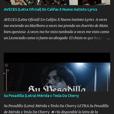
AVECES (Letra Oficial) En Califas X Nuevo Instinto Lyrics
AVECES (Letra Oficial) En Califas X Nuevo Instinto Lyrics A veces
me enciendo un Marlboro a veces me prendo un churrito de Mota
bien apestosa A veces me he visto tumbado a veces me visto como
un Licenciado como si fuera un abogado El chiste es que hago lo
que quiero pues así soy me mandó yo tengo el control a todos yo
les paro el dedo soy hocicon un malcriado un malandrón Que Les
importa no saben nada falsas las risas las que me miran hay gente
corriente no quieren verte subir de level trucha mis plebes Música
A veces me pongo un sombrero a veces me ven la cachucha de lado
con la mirada siempre en alto A veces me fajó una super o a veces
me fajó una Glock siempre armado todas las generaciones yo
traigo El chiste es que hago lo que quiero pues así soy me mandó
yo tengo el control a todos yo les paro el dedo soy hocicon un
Su Pesadilla (Letra) Mérida x Tesla Da Cherry
malcriado un malandrón Que Les importa no saben nada falsas
las risas las que me miran hay gente corriente no quieren ve...
Su Pesadilla (Letra) Mérida x Tesla Da Cherry LETRA Su Pesadilla
de Mérida x Tesla Da Cherry ❌⭐Ya disponible la letra de la