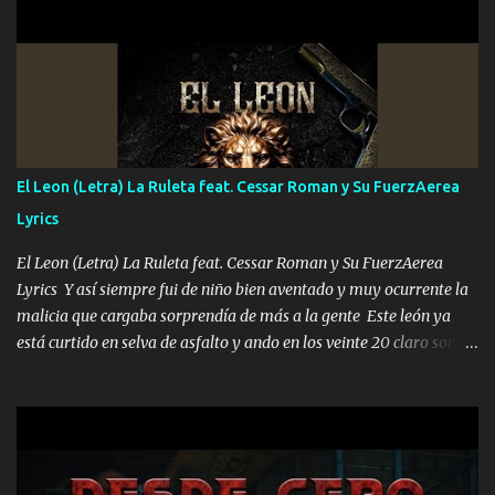
UNO QUE PRONTO ESTARÁ PRESENTE Que no falten las bucanas
ni tampoco las mujeres porque es platica de grandes por eso hay
que estar alegres doy las instrucciones para atender los deberes
Música Si es que salta algún problema de confianza tengo gente
ahí está el Hombre Cuarenta y también Pariente 7 arreglan
cualquier problema no más es cuestión que ordené NOS HACE
FALTA UN HERMANO DE CLAVE ERA EL 24 SIEMPRE FUE UN
El Leon (Letra) La Ruleta feat. Cessar Roman y Su FuerzAerea
HOMBRE VALIENTE POR ALGO M'URIÓ PELEAND0 SIEMPRE
Lyrics
VIO POR LA FAMILIA PARA QUE SIGA EL LEGADO Es el DOS de
los HERMANOS un cerebro inteligente y com...
El Leon (Letra) La Ruleta feat. Cessar Roman y Su FuerzAerea
Lyrics Y así siempre fui de niño bien aventado y muy ocurrente la
malicia que cargaba sorprendía de más a la gente Este león ya
está curtido en selva de asfalto y ando en los veinte 20 claro son
mis años Leon mi clave por si hay pendiente Tranquilo me la
navego ando en lo mío sin ni un pendiente si hay problemas lo
arreglamos padrino yo brincó en caliente Y No me paran aquí hay
pa más pues hay charola les voy a dar hasta topar pues no hay de
otra Música Surcando bien mi camino voy por mi línea no veo a