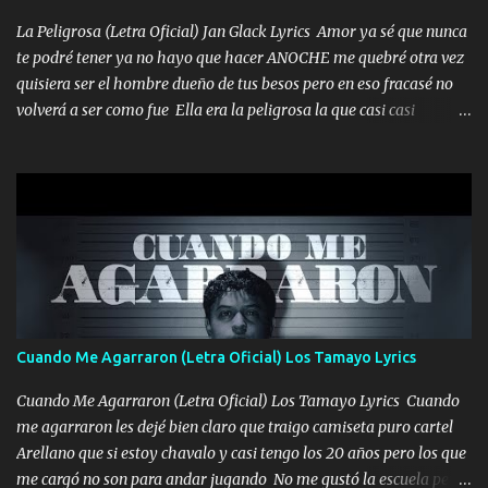
echarle chingazos Y seguir trabajando porque nada es...
La Peligrosa (Letra Oficial) Jan Glack Lyrics Amor ya sé que nunca
te podré tener ya no hayo que hacer ANOCHE me quebré otra vez
quisiera ser el hombre dueño de tus besos pero en eso fracasé no
volverá a ser como fue Ella era la peligrosa la que casi casi
convertí en mi esposa la que no importaba si llegaba tarde se
ponía contenta con un par de rosas Y aunque pasen cien años cien
años solo pienso en ti mami no me crees se que no me crees
Música Amar me duele estoy rodeado de mujeres pero solo
quieren billetes y yo que solo ocupo verte Recuerdo echábamos
pasión en la troca tus labios besándome yo quitándote la ropa no
quiero que sea nunca con otra yo quiero llevarte a la Luna y si
quieres en ese momento te pido que seas mi esposa Chingada
madre no quiero dejar de tenerte no ayuda la p'uta loquera y al
Cuando Me Agarraron (Letra Oficial) Los Tamayo Lyrics
chile quisiera ser menos de ti dependiente la pinche tristeza me
encierra princesa tu sabes que nunca saldras de mi mente Ella era
Cuando Me Agarraron (Letra Oficial) Los Tamayo Lyrics Cuando
la peligro...
me agarraron les dejé bien claro que traigo camiseta puro cartel
Arellano que si estoy chavalo y casi tengo los 20 años pero los que
me cargó no son para andar jugando No me gustó la escuela pero