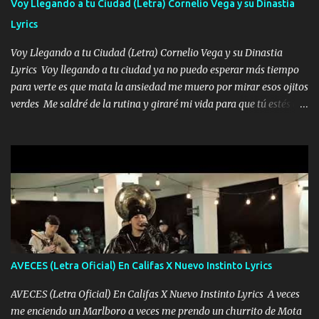
Voy Llegando a tu Ciudad (Letra) Cornelio Vega y su Dinastia
borracho me animo a decirte todo y puedo describirlo mucho que
Lyrics
me encantes Decirte que me siento muy feliz y emocionado por
tenerte aquí espero que quiera...
Voy Llegando a tu Ciudad (Letra) Cornelio Vega y su Dinastia
Lyrics Voy llegando a tu ciudad ya no puedo esperar más tiempo
para verte es que mata la ansiedad me muero por mirar esos ojitos
verdes Me saldré de la rutina y giraré mi vida para que tú estés en
ella como debe ser Yo sé que eres conocida que varios te tiran pero
no merecen y dile ya a tus amigas que no te presenten con más
pequeñeces Aquí estoy no dejaré que se te acerquen nadie porque
solo yo tendre el candado 🔒 del amor ❤️ Música Mil y un besos
para dar ya estando en tu ciudad no habrá quien lo detenga si las
copas van de más vayamos a un lugar y cerremos las puertas
Entre alcohol y besos se va incrementado el Fuego en esa
habitación ya no mires más el reloj Única por donde vas me curas
tú mi mal moviendo tu silueta no hay otra que te sea igual te ves
AVECES (Letra Oficial) En Califas X Nuevo Instinto Lyrics
tan especial por eso es que me tientas Aquí estoy no dejaré que se
te acerque nadie porque solo yo tendre el candado 🔒 del a...
AVECES (Letra Oficial) En Califas X Nuevo Instinto Lyrics A veces
me enciendo un Marlboro a veces me prendo un churrito de Mota