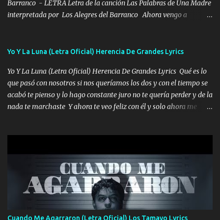
Barranco - LETRA Letra de la canción Las Palabras de Una Madre
interpretada por Los Alegres del Barranco Ahora vengo a
visitarte, a tu txumba a saludarte, se que del cielo me vez y desde
halla has de cuidarme, son palabras de una madre, que lleva en el
viento a su hijo y aunque ahora ya este con Dios el destino así lo
Yo Y La Luna (Letra Oficial) Herencia De Grandes Lyrics
quiso, él tiempo sigue pasando y nunca te olvidaremos, aquí
Yo Y La Luna (Letra Oficial) Herencia De Grandes Lyrics Qué es lo
seguiré esperando hasta volvernos a vernos El recuerdo que yo
que pasó con nosotros si nos queríamos los dos y con el tiempo se
tengo de mi mente no se va, en mi corazón me llevo lo mismo que
acabó te pienso y lo hago constante juro no te quería perder y de la
tu papá, a veces me pongo triste porque no puedo mirarte, mas se
nada te marchaste Y ahora te veo feliz con él y solo ahora me
que tu me escuchas porque tu eres mi gran ángel, El desespero me
quedé yo y la luna cantamos y por ti nos embriagamos' Quién
llega para reunirme contigo, tu iluminas mi sendero por siempre
sabe que será de mí si contigo fue muy feliz a lo mejor no lloro
serás mi niño, del amor que yo te tengo es co...
pero muy en el fondo te adoro' Música Me muero por ir a buscarte
pero eso ya no va a pasar me perderé en la soledad Porque me
mirabas bonito si yo no fui el final feliz el final fue triste pa mí Y
duele no tenerte aquí sabiendo que moría por ti yo y la luna
cantamos y por ti nos embriagamos Quién sabe qué será de mí si
contigo fui muy feliz a lo mejor no lloró pero muy en el fondo te
adoro
Cuando Me Agarraron (Letra Oficial) Los Tamayo Lyrics