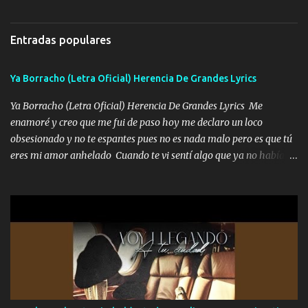
bien cuidado bien atrabancado y a los que me conocen ya saben de
pendiente seis el blindaje me protege de la muerte donde me paro
lo que hablo Entre lob...
yo soy gente con la gente corrientes les busco la frente Ya me ha
Entradas populares
tocado tirar bala sé que las broncas ni perdidas ni ganadas hay
cicatrices pa contarles mis hazañas son experiencias y huellas de
Ya Borracho (Letra Oficial) Herencia De Grandes Lyrics
la batalla sin miedo en la raya El pecho por mi gente lo pongo sin
pensarlo y acciono en caliente el tiro arriba me dice quién es el
Ya Borracho (Letra Oficial) Herencia De Grandes Lyrics Me
cliente el que gana el jalón dice pega dos veces mejor que velen al
enamoré y creo que me fui de paso hoy me declaro un loco
de enfrente Música La vida pone una ruleta el mundo es para el
obsesionado y no te espantes pues no es nada malo pero es que tú
que se anima y que se avienta por la ventana me metí cerraron
eres mi amor anhelado Cuando te vi sentí algo que ya no había
puertas tras del billete porque ahorita todo cuesta Mi...
aquí quise elegir por mí y me decidí por ti Y ya borracho me
parqueo por tu ventana para llevarte las canciones que te encantan
pa enamorarte las flores no son tan caras pero llevan todo el
cariño de mi alma Que pa febrero vendré frente a ti con mis
preguntas y digas que sí hacernos novios y verte feliz y muy
contenta como yo por ti Música Pregúntame qué es lo que me
enamora pa describirte unas cuantas horas también pregunta que
quiero contigo que seas dichosa al estar conmigo Y ya borracho
contéstame la llamada pa dedicarte unas bonitas palabras así