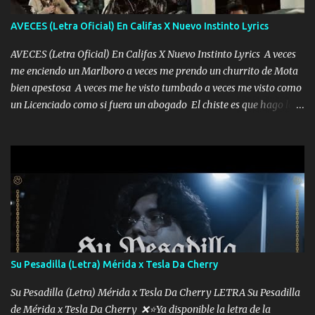
AVECES (Letra Oficial) En Califas X Nuevo Instinto Lyrics
AVECES (Letra Oficial) En Califas X Nuevo Instinto Lyrics A veces
me enciendo un Marlboro a veces me prendo un churrito de Mota
bien apestosa A veces me he visto tumbado a veces me visto como
un Licenciado como si fuera un abogado El chiste es que hago lo
que quiero pues así soy me mandó yo tengo el control a todos yo
les paro el dedo soy hocicon un malcriado un malandrón Que Les
importa no saben nada falsas las risas las que me miran hay gente
corriente no quieren verte subir de level trucha mis plebes Música
A veces me pongo un sombrero a veces me ven la cachucha de lado
con la mirada siempre en alto A veces me fajó una super o a veces
me fajó una Glock siempre armado todas las generaciones yo
traigo El chiste es que hago lo que quiero pues así soy me mandó
yo tengo el control a todos yo les paro el dedo soy hocicon un
Su Pesadilla (Letra) Mérida x Tesla Da Cherry
malcriado un malandrón Que Les importa no saben nada falsas
las risas las que me miran hay gente corriente no quieren ve...
Su Pesadilla (Letra) Mérida x Tesla Da Cherry LETRA Su Pesadilla
de Mérida x Tesla Da Cherry ❌⭐Ya disponible la letra de la