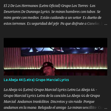
en corto me tiró a per...
El 2 De Los Hermanos (Letra Oficial) Grupo Los Torres · Los
Desertores De Durango Lyrics Se miran hombres con tubos Se
mira gente con medios Están cuidando a un señor Es dueño de
estos terrenos Es seguridad del jefe Pa que disfrute a Canelos Es
el DOS de los HERMANOS un cerebro 🧠 inteligente junto con su
hermano el TRES blindado el Estado tiene andan ESPERANDO al
UNO QUE PRONTO ESTARÁ PRESENTE Que no falten las bucanas
ni tampoco las mujeres porque es platica de grandes por eso hay
que estar alegres doy las instrucciones para atender los deberes
Música Si es que salta algún problema de confianza tengo gente
ahí está el Hombre Cuarenta y también Pariente 7 arreglan
cualquier problema no más es cuestión que ordené NOS HACE
FALTA UN HERMANO DE CLAVE ERA EL 24 SIEMPRE FUE UN
La Abeja 44 (Letra) Grupo Marcial Lyrics
HOMBRE VALIENTE POR ALGO M'URIÓ PELEAND0 SIEMPRE
VIO POR LA FAMILIA PARA QUE SIGA EL LEGADO Es el DOS de
La Abeja 44 (Letra) Grupo Marcial Lyrics Letra La Abeja 44 -
los HERMANOS un cerebro inteligente y com...
Grupo Marcial Lyrics Letra de la canción La Abeja 44 de Grupo
Marcial Andamos trankilitos Discretos y sin ruido Porque
andamos en la mana Relajado el amigo Lo miran sencillito Con