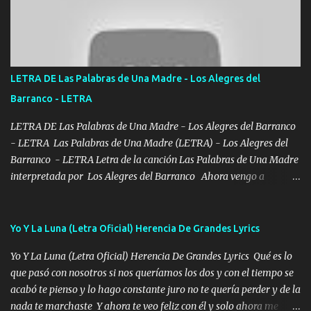
con los drones patrullando la Frontera De Tijuana Bulevares
Bellas Artes me ve en las blancas ya hace falta mi APA FLACO
verde se le extraña pa que sepan Aquí Pura GENTE DE LA RANA 🐸
POR CLAVE ES EL CALI 4 EN LA CIUDAD TIJUANA Música Al
tirante andamos mi carnal atento a cualquier necesidad no porque
LETRA DE Las Palabras de Una Madre - Los Alegres del
se ve limpio el camino nos confiamos al andar y nunca con la
Barranco - LETRA
misma piedra me vuelvo a tropezar Cuando ando de enamorado
en corto me tiró a per...
LETRA DE Las Palabras de Una Madre - Los Alegres del Barranco
- LETRA Las Palabras de Una Madre (LETRA) - Los Alegres del
Barranco - LETRA Letra de la canción Las Palabras de Una Madre
interpretada por Los Alegres del Barranco Ahora vengo a
visitarte, a tu txumba a saludarte, se que del cielo me vez y desde
halla has de cuidarme, son palabras de una madre, que lleva en el
viento a su hijo y aunque ahora ya este con Dios el destino así lo
Yo Y La Luna (Letra Oficial) Herencia De Grandes Lyrics
quiso, él tiempo sigue pasando y nunca te olvidaremos, aquí
Yo Y La Luna (Letra Oficial) Herencia De Grandes Lyrics Qué es lo
seguiré esperando hasta volvernos a vernos El recuerdo que yo
que pasó con nosotros si nos queríamos los dos y con el tiempo se
tengo de mi mente no se va, en mi corazón me llevo lo mismo que
acabó te pienso y lo hago constante juro no te quería perder y de la
tu papá, a veces me pongo triste porque no puedo mirarte, mas se
nada te marchaste Y ahora te veo feliz con él y solo ahora me
que tu me escuchas porque tu eres mi gran ángel, El desespero me