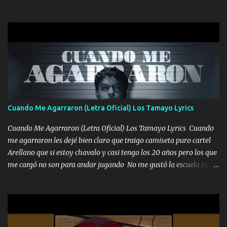
una Glock bien fajada Lo miran relajado La vida disfrutando Y la
gente siempre criticando Nos miran algo bueno Ya sera ropa,
diamante lo que me cuelgan en el cuello (Chorus) Y cuando
coronamos Se jala los marciales Y sus guitarras ya van sonando
Un gallardo me prendo Para agarrar el vuelo y la mente y
tranquilizando Tomense un buen trago Y así es como empezamos
los versos que voy cantando (Music) A vido alta y bajas La carreta
se atora Pero nunca le aflojamos Ya me han pasado cosas Y
aunque ustedes no sepan Pero la vida es muy corta Hay que
Cuando Me Agarraron (Letra Oficial) Los Tamayo Lyrics
echarle chingazos Y seguir trabajando porque nada es...
Cuando Me Agarraron (Letra Oficial) Los Tamayo Lyrics Cuando
me agarraron les dejé bien claro que traigo camiseta puro cartel
Arellano que si estoy chavalo y casi tengo los 20 años pero los que
me cargó no son para andar jugando No me gustó la escuela pero
las libretas para el otro lado las fuimos mandando Ya nos
difamaron y nos han tachado sigue la vieja guardia y sigue bien
firme el legado que si como me llamó varios ya se han preguntado
Yo Soy El De Las Pacas Sobrino Del Brazo Armad0 Con mi Glock
fajado y mi R terciado me van a ver allá por TJ para un licenciado