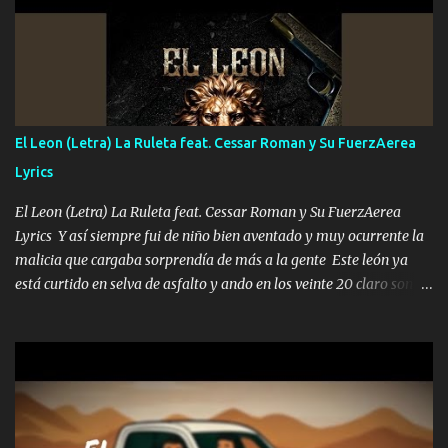
corriente no quieren verte subir de level trucha mis plebes Música
A veces me pongo un sombrero a veces me ven la cachucha de lado
con la mirada siempre en alto A veces me fajó una super o a veces
me fajó una Glock siempre armado todas las generaciones yo
traigo El chiste es que hago lo que quiero pues así soy me mandó
yo tengo el control a todos yo les paro el dedo soy hocicon un
El Leon (Letra) La Ruleta feat. Cessar Roman y Su FuerzAerea
malcriado un malandrón Que Les importa no saben nada falsas
Lyrics
las risas las que me miran hay gente corriente no quieren ve...
El Leon (Letra) La Ruleta feat. Cessar Roman y Su FuerzAerea
Lyrics Y así siempre fui de niño bien aventado y muy ocurrente la
malicia que cargaba sorprendía de más a la gente Este león ya
está curtido en selva de asfalto y ando en los veinte 20 claro son
mis años Leon mi clave por si hay pendiente Tranquilo me la
navego ando en lo mío sin ni un pendiente si hay problemas lo
arreglamos padrino yo brincó en caliente Y No me paran aquí hay
pa más pues hay charola les voy a dar hasta topar pues no hay de
otra Música Surcando bien mi camino voy por mi línea no veo a
los lados aquel que no corre vuela no se me duerm voy chicoteado