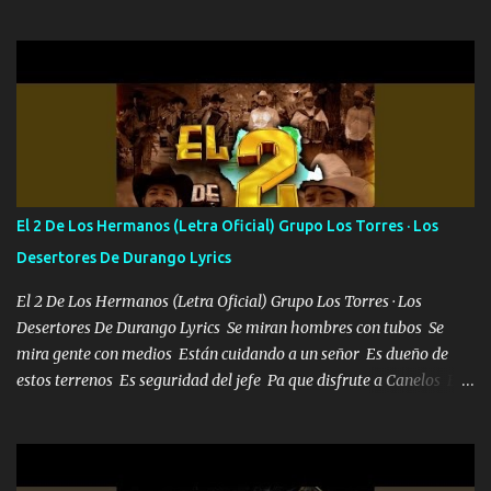
tanto suena que ya le ardió a tres la trone con el cable en inglés la
camisa no me quito arriba la F.E.S Los caballos de TRX marcan
702 mo cuenta de banco no cuadra con que yo use bots rompiendo
estándares 110 mil records de pistas no me falta mucho para
verme en las revistas Ya pasé Italia Japón Madrid Milán y también
Francia ropa de 100.000 bolas Louis vuitton es mi fragancia
repleta de presidentes la bolsa estoy en mi pic si no se han dado
cuenta chequeen gráficas del kitch
El 2 De Los Hermanos (Letra Oficial) Grupo Los Torres · Los
Desertores De Durango Lyrics
El 2 De Los Hermanos (Letra Oficial) Grupo Los Torres · Los
Desertores De Durango Lyrics Se miran hombres con tubos Se
mira gente con medios Están cuidando a un señor Es dueño de
estos terrenos Es seguridad del jefe Pa que disfrute a Canelos Es
el DOS de los HERMANOS un cerebro 🧠 inteligente junto con su
hermano el TRES blindado el Estado tiene andan ESPERANDO al
UNO QUE PRONTO ESTARÁ PRESENTE Que no falten las bucanas
ni tampoco las mujeres porque es platica de grandes por eso hay