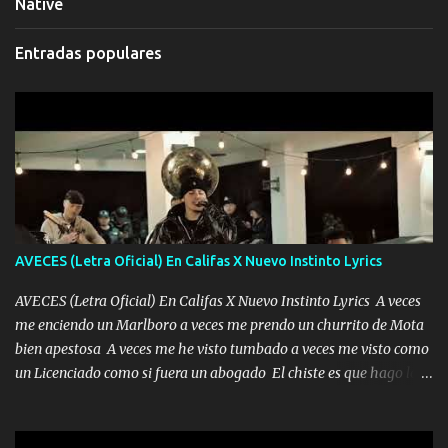
Native
Entradas populares
AVECES (Letra Oficial) En Califas X Nuevo Instinto Lyrics
AVECES (Letra Oficial) En Califas X Nuevo Instinto Lyrics A veces
me enciendo un Marlboro a veces me prendo un churrito de Mota
bien apestosa A veces me he visto tumbado a veces me visto como
un Licenciado como si fuera un abogado El chiste es que hago lo
que quiero pues así soy me mandó yo tengo el control a todos yo
les paro el dedo soy hocicon un malcriado un malandrón Que Les
importa no saben nada falsas las risas las que me miran hay gente