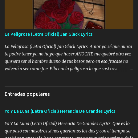
fajado y mi R terciado me van a ver allá por TJ para un licenciado
mando un abrazo andamos al cien Choritas también Música
Ando en la colonia bien acelerado traigo un M2 que nunca me ha
fallado para mi compadre mandó un fuerte abrazo también al
Especial sabe que lo apreciamos En los mejores antros me verán
La Peligrosa (Letra Oficial) Jan Glack Lyrics
tomando con mujeres hermosas y botellas destapando siempre
bien cuidado bien atrabancado y a los que me conocen ya saben de
La Peligrosa (Letra Oficial) Jan Glack Lyrics Amor ya sé que nunca
lo que hablo Entre lob...
te podré tener ya no hayo que hacer ANOCHE me quebré otra vez
quisiera ser el hombre dueño de tus besos pero en eso fracasé no
volverá a ser como fue Ella era la peligrosa la que casi casi
convertí en mi esposa la que no importaba si llegaba tarde se
ponía contenta con un par de rosas Y aunque pasen cien años cien
años solo pienso en ti mami no me crees se que no me crees
Entradas populares
Música Amar me duele estoy rodeado de mujeres pero solo
quieren billetes y yo que solo ocupo verte Recuerdo echábamos
Yo Y La Luna (Letra Oficial) Herencia De Grandes Lyrics
pasión en la troca tus labios besándome yo quitándote la ropa no
quiero que sea nunca con otra yo quiero llevarte a la Luna y si
Yo Y La Luna (Letra Oficial) Herencia De Grandes Lyrics Qué es lo
quieres en ese momento te pido que seas mi esposa Chingada
que pasó con nosotros si nos queríamos los dos y con el tiempo se
madre no quiero dejar de tenerte no ayuda la p'uta loquera y al