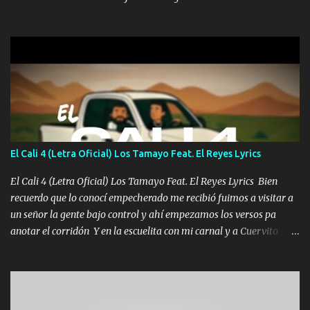
una Glock bien fajada Lo miran relajado La vida disfrutando Y la
gente siempre criticando Nos miran algo bueno Ya sera ropa,
diamante lo que me cuelgan en el cuello (Chorus) Y cuando
coronamos Se jala los marciales Y sus guitarras ya van sonando
Un gallardo me prendo Para agarrar el vuelo y la mente y
tranquilizando Tomense un buen trago Y así es como empezamos
los versos que voy cantando (Music) A vido alta y bajas La carreta
se atora Pero nunca le aflojamos Ya me han pasado cosas Y
aunque ustedes no sepan Pero la vida es muy corta Hay que
El Cali 4 (Letra Oficial) Los Tamayo Feat. El Reyes Lyrics
echarle chingazos Y seguir trabajando porque nada es...
El Cali 4 (Letra Oficial) Los Tamayo Feat. El Reyes Lyrics Bien
recuerdo que lo conocí empecherado me recibió fuimos a visitar a
un señor la gente bajo control y ahí empezamos los versos pa
anotar el corridón Y en la escuelita con mi carnal y a Cuervito
mandó a saludar la bergacera del Alamar pensó no llegó al final y
aquí se cumplen las reglas no secuestr0 no r0bar De La C giró la
orden nos comanda el doble P bien firmes con Alto PRIETO y la
camisa es color Verde y peleam0s la Bandera por todita a la ciudad