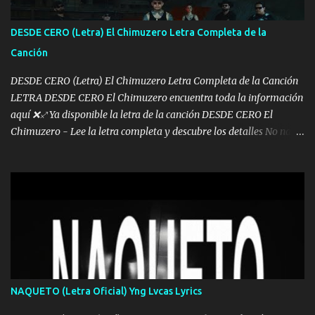
de este León los estatales no sé esperaron Al tiro esta la PrimiZa
también la nueve que cargo al lado doy la mano al que su amigo y
DESDE CERO (Letra) El Chimuzero Letra Completa de la
al traicionero damos pa abajo Y No me paran aquí hay pa más
Canción
pues hay charola les voy a dar hasta topar pues no hay de otra...
DESDE CERO (Letra) El Chimuzero Letra Completa de la Canción
LETRA DESDE CERO El Chimuzero encuentra toda la información
aquí ❌♐ Ya disponible la letra de la canción DESDE CERO El
Chimuzero - Lee la letra completa y descubre los detalles No nací
en cuna de oro , Pero Andamos Firmes Buscando el Billete. Cómo
Vengo desde Cero Se que Solo Plata. No es lo Suficiente, Soy De
muy Pocos amigos los que están conmigo las Gracias por todo , Mi
Mesa será Compartida con los que Estuvieron Cuando estuve Solo.
❌ www.elnorteduro.com ❌ Yo No limito los Sueños , si no existe
Uno pues Hallamos Modos , Si me caigo me Levanto, Aprendo Del
Error Y me sacudo El Lodo ❌ www.elnorteduro.com ❌ El Dinero
No me falta Pero Tampoco me Estorba , Por Eso Manejo Todo
Bien Regido Por mis Normas . Aquí no Se Sufre de Ego vengo Desde
NAQUETO (Letra Oficial) Yng Lvcas Lyrics
Abajo y me costó subir Fue Con Trabajo Y Esfuerzo, Nada es