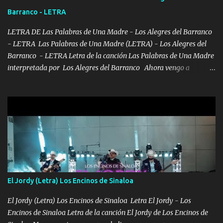
chile quisiera ser menos de ti dependiente la pinche tristeza me
Barranco - LETRA
encierra princesa tu sabes que nunca saldras de mi mente Ella era
la peligro...
LETRA DE Las Palabras de Una Madre - Los Alegres del Barranco
- LETRA Las Palabras de Una Madre (LETRA) - Los Alegres del
Barranco - LETRA Letra de la canción Las Palabras de Una Madre
interpretada por Los Alegres del Barranco Ahora vengo a
visitarte, a tu txumba a saludarte, se que del cielo me vez y desde
halla has de cuidarme, son palabras de una madre, que lleva en el
viento a su hijo y aunque ahora ya este con Dios el destino así lo
quiso, él tiempo sigue pasando y nunca te olvidaremos, aquí
seguiré esperando hasta volvernos a vernos El recuerdo que yo
tengo de mi mente no se va, en mi corazón me llevo lo mismo que
tu papá, a veces me pongo triste porque no puedo mirarte, mas se
que tu me escuchas porque tu eres mi gran ángel, El desespero me
llega para reunirme contigo, tu iluminas mi sendero por siempre
El Jordy (Letra) Los Encinos de Sinaloa
serás mi niño, del amor que yo te tengo es co...
El Jordy (Letra) Los Encinos de Sinaloa Letra El Jordy - Los
Encinos de Sinaloa Letra de la canción El Jordy de Los Encinos de