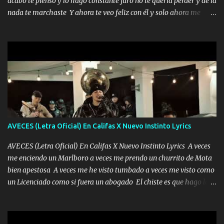
acabó te pienso y lo hago constante juro no te quería perder y de la
chile quisiera ser menos de ti dependiente la pinche tristeza me
nada te marchaste Y ahora te veo feliz con él y solo ahora me
encierra princesa tu sabes que nunca saldras de mi mente Ella era
quedé yo y la luna cantamos y por ti nos embriagamos' Quién
la peligro...
sabe que será de mí si contigo fue muy feliz a lo mejor no lloro
pero muy en el fondo te adoro' Música Me muero por ir a buscarte
pero eso ya no va a pasar me perderé en la soledad Porque me
mirabas bonito si yo no fui el final feliz el final fue triste pa mí Y
duele no tenerte aquí sabiendo que moría por ti yo y la luna
cantamos y por ti nos embriagamos Quién sabe qué será de mí si
contigo fui muy feliz a lo mejor no lloró pero muy en el fondo te
adoro
AVECES (Letra Oficial) En Califas X Nuevo Instinto Lyrics
AVECES (Letra Oficial) En Califas X Nuevo Instinto Lyrics A veces
me enciendo un Marlboro a veces me prendo un churrito de Mota
bien apestosa A veces me he visto tumbado a veces me visto como
un Licenciado como si fuera un abogado El chiste es que hago lo
que quiero pues así soy me mandó yo tengo el control a todos yo
les paro el dedo soy hocicon un malcriado un malandrón Que Les
importa no saben nada falsas las risas las que me miran hay gente