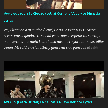
quiero contigo que seas dichosa al estar conmigo Y ya borracho
contéstame la llamada pa dedicarte unas bonitas palabras así
Voy Llegando a tu Ciudad (Letra) Cornelio Vega y su Dinastia
borracho me animo a decirte todo y puedo describirlo mucho que
Lyrics
me encantes Decirte que me siento muy feliz y emocionado por
tenerte aquí espero que quiera...
Voy Llegando a tu Ciudad (Letra) Cornelio Vega y su Dinastia
Lyrics Voy llegando a tu ciudad ya no puedo esperar más tiempo
para verte es que mata la ansiedad me muero por mirar esos ojitos
verdes Me saldré de la rutina y giraré mi vida para que tú estés en
ella como debe ser Yo sé que eres conocida que varios te tiran pero
no merecen y dile ya a tus amigas que no te presenten con más
pequeñeces Aquí estoy no dejaré que se te acerquen nadie porque
solo yo tendre el candado 🔒 del amor ❤️ Música Mil y un besos
para dar ya estando en tu ciudad no habrá quien lo detenga si las
copas van de más vayamos a un lugar y cerremos las puertas
Entre alcohol y besos se va incrementado el Fuego en esa
habitación ya no mires más el reloj Única por donde vas me curas
tú mi mal moviendo tu silueta no hay otra que te sea igual te ves
AVECES (Letra Oficial) En Califas X Nuevo Instinto Lyrics
tan especial por eso es que me tientas Aquí estoy no dejaré que se