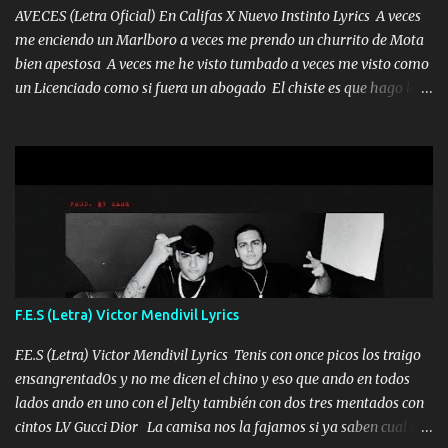
te acerque nadie porque solo yo tendre el candado 🔒 del a...
AVECES (Letra Oficial) En Califas X Nuevo Instinto Lyrics A veces
me enciendo un Marlboro a veces me prendo un churrito de Mota
bien apestosa A veces me he visto tumbado a veces me visto como
un Licenciado como si fuera un abogado El chiste es que hago lo
que quiero pues así soy me mandó yo tengo el control a todos yo
les paro el dedo soy hocicon un malcriado un malandrón Que Les
importa no saben nada falsas las risas las que me miran hay gente
corriente no quieren verte subir de level trucha mis plebes Música
A veces me pongo un sombrero a veces me ven la cachucha de lado
con la mirada siempre en alto A veces me fajó una super o a veces
me fajó una Glock siempre armado todas las generaciones yo
traigo El chiste es que hago lo que quiero pues así soy me mandó
yo tengo el control a todos yo les paro el dedo soy hocicon un
F.E.S (Letra) Victor Mendivil Lyrics
malcriado un malandrón Que Les importa no saben nada falsas
las risas las que me miran hay gente corriente no quieren ve...
F.E.S (Letra) Victor Mendivil Lyrics Tenis con once picos los traigo
ensangrentad0s y no me dicen el chino y eso que ando en todos
lados ando en uno con el Jelty también con dos tres mentados con
cintos LV Gucci Dior La camisa nos la fajamos si ya saben cual es