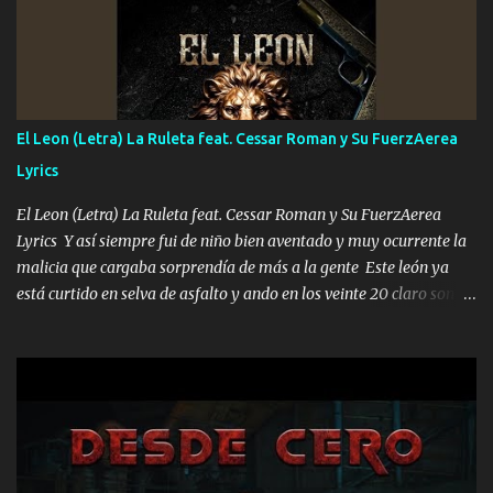
que estar alegres doy las instrucciones para atender los deberes
Música Si es que salta algún problema de confianza tengo gente
ahí está el Hombre Cuarenta y también Pariente 7 arreglan
cualquier problema no más es cuestión que ordené NOS HACE
FALTA UN HERMANO DE CLAVE ERA EL 24 SIEMPRE FUE UN
El Leon (Letra) La Ruleta feat. Cessar Roman y Su FuerzAerea
HOMBRE VALIENTE POR ALGO M'URIÓ PELEAND0 SIEMPRE
Lyrics
VIO POR LA FAMILIA PARA QUE SIGA EL LEGADO Es el DOS de
los HERMANOS un cerebro inteligente y com...
El Leon (Letra) La Ruleta feat. Cessar Roman y Su FuerzAerea
Lyrics Y así siempre fui de niño bien aventado y muy ocurrente la
malicia que cargaba sorprendía de más a la gente Este león ya
está curtido en selva de asfalto y ando en los veinte 20 claro son
mis años Leon mi clave por si hay pendiente Tranquilo me la
navego ando en lo mío sin ni un pendiente si hay problemas lo
arreglamos padrino yo brincó en caliente Y No me paran aquí hay
pa más pues hay charola les voy a dar hasta topar pues no hay de
otra Música Surcando bien mi camino voy por mi línea no veo a
los lados aquel que no corre vuela no se me duerm voy chicoteado
Ya pasé varias hazañas ya tienen rato que me agarran el colmillo