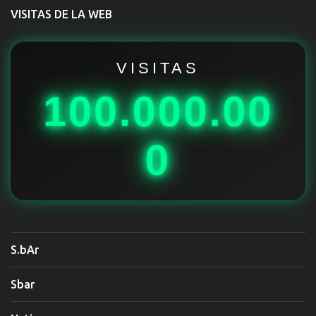
t
VISITAS DE LA WEB
a
r
i
VISITAS
o
100.000.00
s
0
S.bAr
Sbar