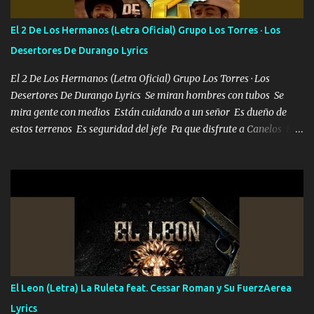
tu vida, y está bien Porque lo que tengo nadie lo tiene Una me está
escribiendo y la otra me va a llamar Quiere que vaya a verla y que
El 2 De Los Hermanos (Letra Oficial) Grupo Los Torres · Los
la invite a cenar Otras más me están pidiendo que las saque a
Desertores De Durango Lyrics
bailar Pero es que tengo un par de conciertos más que llenar Se
mueven solo por el interés P...
El 2 De Los Hermanos (Letra Oficial) Grupo Los Torres · Los
Desertores De Durango Lyrics Se miran hombres con tubos Se
mira gente con medios Están cuidando a un señor Es dueño de
estos terrenos Es seguridad del jefe Pa que disfrute a Canelos Es
el DOS de los HERMANOS un cerebro 🧠 inteligente junto con su
hermano el TRES blindado el Estado tiene andan ESPERANDO al
UNO QUE PRONTO ESTARÁ PRESENTE Que no falten las bucanas
ni tampoco las mujeres porque es platica de grandes por eso hay
que estar alegres doy las instrucciones para atender los deberes
Música Si es que salta algún problema de confianza tengo gente
ahí está el Hombre Cuarenta y también Pariente 7 arreglan
cualquier problema no más es cuestión que ordené NOS HACE
FALTA UN HERMANO DE CLAVE ERA EL 24 SIEMPRE FUE UN
El Leon (Letra) La Ruleta feat. Cessar Roman y Su FuerzAerea
HOMBRE VALIENTE POR ALGO M'URIÓ PELEAND0 SIEMPRE
Lyrics
VIO POR LA FAMILIA PARA QUE SIGA EL LEGADO Es el DOS de