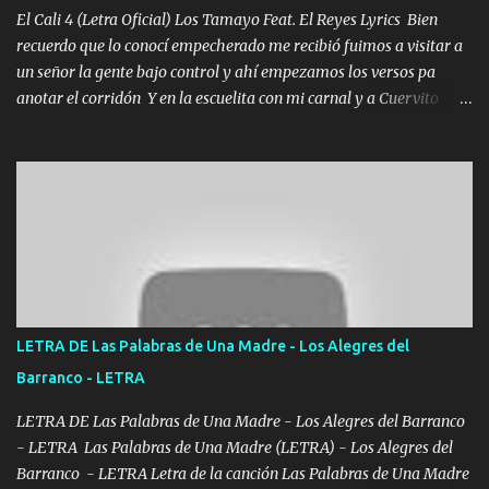
El Cali 4 (Letra Oficial) Los Tamayo Feat. El Reyes Lyrics Bien
recuerdo que lo conocí empecherado me recibió fuimos a visitar a
un señor la gente bajo control y ahí empezamos los versos pa
anotar el corridón Y en la escuelita con mi carnal y a Cuervito
mandó a saludar la bergacera del Alamar pensó no llegó al final y
aquí se cumplen las reglas no secuestr0 no r0bar De La C giró la
orden nos comanda el doble P bien firmes con Alto PRIETO y la
camisa es color Verde y peleam0s la Bandera por todita a la ciudad
con los drones patrullando la Frontera De Tijuana Bulevares
Bellas Artes me ve en las blancas ya hace falta mi APA FLACO
verde se le extraña pa que sepan Aquí Pura GENTE DE LA RANA 🐸
POR CLAVE ES EL CALI 4 EN LA CIUDAD TIJUANA Música Al
tirante andamos mi carnal atento a cualquier necesidad no porque
LETRA DE Las Palabras de Una Madre - Los Alegres del
se ve limpio el camino nos confiamos al andar y nunca con la
Barranco - LETRA
misma piedra me vuelvo a tropezar Cuando ando de enamorado
en corto me tiró a per...
LETRA DE Las Palabras de Una Madre - Los Alegres del Barranco
- LETRA Las Palabras de Una Madre (LETRA) - Los Alegres del
Barranco - LETRA Letra de la canción Las Palabras de Una Madre