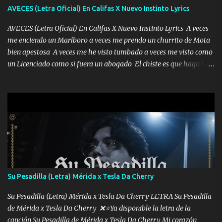
AVECES (Letra Oficial) En Califas X Nuevo Instinto Lyrics
AVECES (Letra Oficial) En Califas X Nuevo Instinto Lyrics A veces
me enciendo un Marlboro a veces me prendo un churrito de Mota
bien apestosa A veces me he visto tumbado a veces me visto como
un Licenciado como si fuera un abogado El chiste es que hago lo
que quiero pues así soy me mandó yo tengo el control a todos yo
les paro el dedo soy hocicon un malcriado un malandrón Que Les
importa no saben nada falsas las risas las que me miran hay gente
corriente no quieren verte subir de level trucha mis plebes Música
A veces me pongo un sombrero a veces me ven la cachucha de lado
con la mirada siempre en alto A veces me fajó una super o a veces
me fajó una Glock siempre armado todas las generaciones yo
traigo El chiste es que hago lo que quiero pues así soy me mandó
yo tengo el control a todos yo les paro el dedo soy hocicon un
Su Pesadilla (Letra) Mérida x Tesla Da Cherry
malcriado un malandrón Que Les importa no saben nada falsas
las risas las que me miran hay gente corriente no quieren ve...
Su Pesadilla (Letra) Mérida x Tesla Da Cherry LETRA Su Pesadilla
de Mérida x Tesla Da Cherry ❌⭐Ya disponible la letra de la
canción Su Pesadilla de Mérida x Tesla Da Cherry Mi corazón