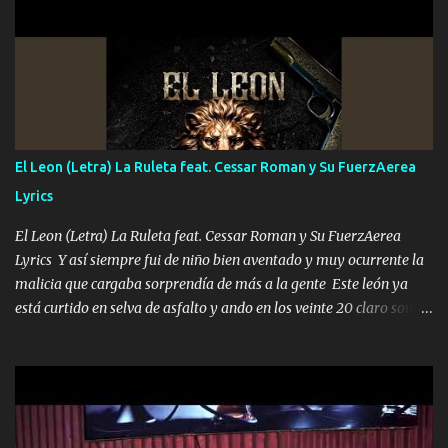
UNO QUE PRONTO ESTARÁ PRESENTE Que no falten las bucanas
ni tampoco las mujeres porque es platica de grandes por eso hay
que estar alegres doy las instrucciones para atender los deberes
Música Si es que salta algún problema de confianza tengo gente
ahí está el Hombre Cuarenta y también Pariente 7 arreglan
cualquier problema no más es cuestión que ordené NOS HACE
FALTA UN HERMANO DE CLAVE ERA EL 24 SIEMPRE FUE UN
El Leon (Letra) La Ruleta feat. Cessar Roman y Su FuerzAerea
HOMBRE VALIENTE POR ALGO M'URIÓ PELEAND0 SIEMPRE
Lyrics
VIO POR LA FAMILIA PARA QUE SIGA EL LEGADO Es el DOS de
los HERMANOS un cerebro inteligente y com...
El Leon (Letra) La Ruleta feat. Cessar Roman y Su FuerzAerea
Lyrics Y así siempre fui de niño bien aventado y muy ocurrente la
malicia que cargaba sorprendía de más a la gente Este león ya
está curtido en selva de asfalto y ando en los veinte 20 claro son
mis años Leon mi clave por si hay pendiente Tranquilo me la
navego ando en lo mío sin ni un pendiente si hay problemas lo
arreglamos padrino yo brincó en caliente Y No me paran aquí hay
pa más pues hay charola les voy a dar hasta topar pues no hay de
otra Música Surcando bien mi camino voy por mi línea no veo a