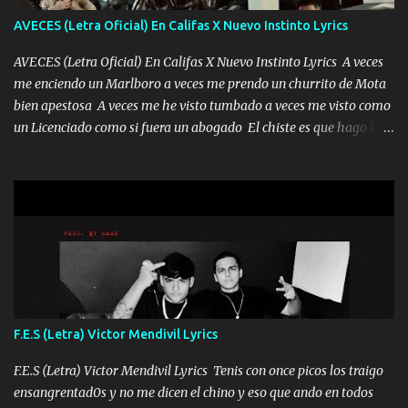
tú mi mal moviendo tu silueta no hay otra que te sea igual te ves
AVECES (Letra Oficial) En Califas X Nuevo Instinto Lyrics
tan especial por eso es que me tientas Aquí estoy no dejaré que se
te acerque nadie porque solo yo tendre el candado 🔒 del a...
AVECES (Letra Oficial) En Califas X Nuevo Instinto Lyrics A veces
me enciendo un Marlboro a veces me prendo un churrito de Mota
bien apestosa A veces me he visto tumbado a veces me visto como
un Licenciado como si fuera un abogado El chiste es que hago lo
que quiero pues así soy me mandó yo tengo el control a todos yo
les paro el dedo soy hocicon un malcriado un malandrón Que Les
importa no saben nada falsas las risas las que me miran hay gente
corriente no quieren verte subir de level trucha mis plebes Música
A veces me pongo un sombrero a veces me ven la cachucha de lado
con la mirada siempre en alto A veces me fajó una super o a veces
me fajó una Glock siempre armado todas las generaciones yo
traigo El chiste es que hago lo que quiero pues así soy me mandó
yo tengo el control a todos yo les paro el dedo soy hocicon un
F.E.S (Letra) Victor Mendivil Lyrics
malcriado un malandrón Que Les importa no saben nada falsas
las risas las que me miran hay gente corriente no quieren ve...
F.E.S (Letra) Victor Mendivil Lyrics Tenis con once picos los traigo
ensangrentad0s y no me dicen el chino y eso que ando en todos