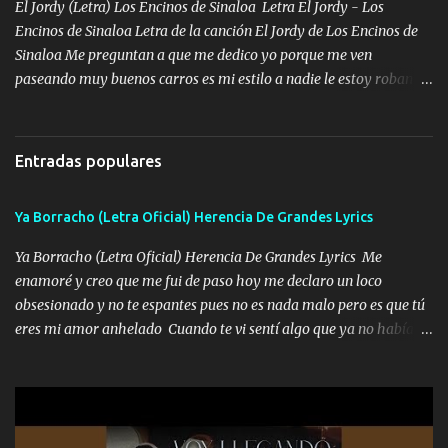
encierra princesa tu sabes que nunca saldras de mi mente Ella era
El Jordy (Letra) Los Encinos de Sinaloa Letra El Jordy - Los
la peligro...
Encinos de Sinaloa Letra de la canción El Jordy de Los Encinos de
Sinaloa Me preguntan a que me dedico yo porque me ven
paseando muy buenos carros es mi estilo a nadie le estoy robando
discretamente cumplo yo bien mi trabajo De Tijuana a los rumbos
de L.A de muy joven me vine para el otro lado a los dieciséis me
miraban trabajando la escuela dejé el dinero estaba escaso Mi
Entradas populares
familia que nunca les falte nada es la gran razón que a diario me
refo el cuero mientras viva nunca les faltará nada mis dos hijos y
Ya Borracho (Letra Oficial) Herencia De Grandes Lyrics
mi esposa no se ra'ja Música Me rodearon y la puerta me
tumbaron prisionero en caliente me llevaron me achacaba cargos
Ya Borracho (Letra Oficial) Herencia De Grandes Lyrics Me
que estaban muy raros me gritaba a donde tienes el clavo Yo me
enamoré y creo que me fui de paso hoy me declaro un loco
enfiesto me gusta vivir en grande más me cuido me gusta ser
obsesionado y no te espantes pues no es nada malo pero es que tú
responsable hay rateros envidiosos que no falten mi dios es grande
eres mi amor anhelado Cuando te vi sentí algo que ya no había
me cuida de las maldades Pa el equipo aquí le mando un abrazo
aquí quise elegir por mí y me decidí por ti Y ya borracho me
que conmigo aquí tiene mi respaldo...
parqueo por tu ventana para llevarte las canciones que te encantan
pa enamorarte las flores no son tan caras pero llevan todo el
cariño de mi alma Que pa febrero vendré frente a ti con mis