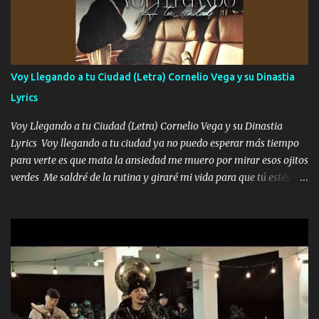
preguntas y digas que sí hacernos novios y verte feliz y muy
contenta como yo por ti Música Pregúntame qué es lo que me
enamora pa describirte unas cuantas horas también pregunta que
quiero contigo que seas dichosa al estar conmigo Y ya borracho
contéstame la llamada pa dedicarte unas bonitas palabras así
Voy Llegando a tu Ciudad (Letra) Cornelio Vega y su Dinastia
borracho me animo a decirte todo y puedo describirlo mucho que
Lyrics
me encantes Decirte que me siento muy feliz y emocionado por
tenerte aquí espero que quiera...
Voy Llegando a tu Ciudad (Letra) Cornelio Vega y su Dinastia
Lyrics Voy llegando a tu ciudad ya no puedo esperar más tiempo
para verte es que mata la ansiedad me muero por mirar esos ojitos
verdes Me saldré de la rutina y giraré mi vida para que tú estés en
ella como debe ser Yo sé que eres conocida que varios te tiran pero
no merecen y dile ya a tus amigas que no te presenten con más
pequeñeces Aquí estoy no dejaré que se te acerquen nadie porque
solo yo tendre el candado 🔒 del amor ❤️ Música Mil y un besos
para dar ya estando en tu ciudad no habrá quien lo detenga si las
copas van de más vayamos a un lugar y cerremos las puertas
Entre alcohol y besos se va incrementado el Fuego en esa
habitación ya no mires más el reloj Única por donde vas me curas