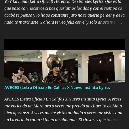
Yo Y La Luna (Letra Oficial) Herencia De Grandes Lyrics Qué es lo
fecha aún sigo vigente no soy manchado soy bueno pero si me
que pasó con nosotros si nos queríamos los dos y con el tiempo se
alteró de repente Mi carnal Abel aun lado ni uno con el otro no se
acabó te pienso y lo hago constante juro no te quería perder y de la
ha rajado pal Chinchillas un saludo y para un amigo que está en
nada te marchaste Y ahora te veo feliz con él y solo ahora me
Peñasco Me fajó una Glock al cinto y de Louis Vuitton son mis
quedé yo y la luna cantamos y por ti nos embriagamos' Quién
zapatos mi es...
sabe que será de mí si contigo fue muy feliz a lo mejor no lloro
pero muy en el fondo te adoro' Música Me muero por ir a buscarte
pero eso ya no va a pasar me perderé en la soledad Porque me
mirabas bonito si yo no fui el final feliz el final fue triste pa mí Y
duele no tenerte aquí sabiendo que moría por ti yo y la luna
cantamos y por ti nos embriagamos Quién sabe qué será de mí si
contigo fui muy feliz a lo mejor no lloró pero muy en el fondo te
adoro
AVECES (Letra Oficial) En Califas X Nuevo Instinto Lyrics
AVECES (Letra Oficial) En Califas X Nuevo Instinto Lyrics A veces
me enciendo un Marlboro a veces me prendo un churrito de Mota
bien apestosa A veces me he visto tumbado a veces me visto como
un Licenciado como si fuera un abogado El chiste es que hago lo
que quiero pues así soy me mandó yo tengo el control a todos yo