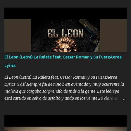
les paro el dedo soy hocicon un malcriado un malandrón Que Les
importa no saben nada falsas las risas las que me miran hay gente
corriente no quieren verte subir de level trucha mis plebes Música
A veces me pongo un sombrero a veces me ven la cachucha de lado
con la mirada siempre en alto A veces me fajó una super o a veces
me fajó una Glock siempre armado todas las generaciones yo
traigo El chiste es que hago lo que quiero pues así soy me mandó
yo tengo el control a todos yo les paro el dedo soy hocicon un
El Leon (Letra) La Ruleta feat. Cessar Roman y Su FuerzAerea
malcriado un malandrón Que Les importa no saben nada falsas
Lyrics
las risas las que me miran hay gente corriente no quieren ve...
El Leon (Letra) La Ruleta feat. Cessar Roman y Su FuerzAerea
Lyrics Y así siempre fui de niño bien aventado y muy ocurrente la
malicia que cargaba sorprendía de más a la gente Este león ya
está curtido en selva de asfalto y ando en los veinte 20 claro son
mis años Leon mi clave por si hay pendiente Tranquilo me la
navego ando en lo mío sin ni un pendiente si hay problemas lo
arreglamos padrino yo brincó en caliente Y No me paran aquí hay
pa más pues hay charola les voy a dar hasta topar pues no hay de