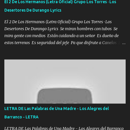
El 2 De Los Hermanos (Letra Oficial) Grupo Los Torres · Los
se ve limpio el camino nos confiamos al andar y nunca con la
Desertores De Durango Lyrics
misma piedra me vuelvo a tropezar Cuando ando de enamorado
en corto me tiró a per...
El 2 De Los Hermanos (Letra Oficial) Grupo Los Torres · Los
Desertores De Durango Lyrics Se miran hombres con tubos Se
mira gente con medios Están cuidando a un señor Es dueño de
estos terrenos Es seguridad del jefe Pa que disfrute a Canelos Es
el DOS de los HERMANOS un cerebro 🧠 inteligente junto con su
hermano el TRES blindado el Estado tiene andan ESPERANDO al
UNO QUE PRONTO ESTARÁ PRESENTE Que no falten las bucanas
ni tampoco las mujeres porque es platica de grandes por eso hay
que estar alegres doy las instrucciones para atender los deberes
Música Si es que salta algún problema de confianza tengo gente
ahí está el Hombre Cuarenta y también Pariente 7 arreglan
cualquier problema no más es cuestión que ordené NOS HACE
FALTA UN HERMANO DE CLAVE ERA EL 24 SIEMPRE FUE UN
LETRA DE Las Palabras de Una Madre - Los Alegres del
HOMBRE VALIENTE POR ALGO M'URIÓ PELEAND0 SIEMPRE
Barranco - LETRA
VIO POR LA FAMILIA PARA QUE SIGA EL LEGADO Es el DOS de
los HERMANOS un cerebro inteligente y com...
LETRA DE Las Palabras de Una Madre - Los Alegres del Barranco