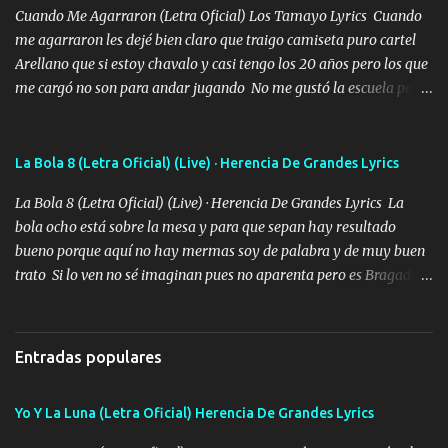
Cuando Me Agarraron (Letra Oficial) Los Tamayo Lyrics Cuando
me agarraron les dejé bien claro que traigo camiseta puro cartel
Arellano que si estoy chavalo y casi tengo los 20 años pero los que
me cargó no son para andar jugando No me gustó la escuela pero
las libretas para el otro lado las fuimos mandando Ya nos
difamaron y nos han tachado sigue la vieja guardia y sigue bien
firme el legado que si como me llamó varios ya se han preguntado
La Bola 8 (Letra Oficial) (Live) · Herencia De Grandes Lyrics
Yo Soy El De Las Pacas Sobrino Del Brazo Armad0 Con mi Glock
La Bola 8 (Letra Oficial) (Live) · Herencia De Grandes Lyrics La
fajado y mi R terciado me van a ver allá por TJ para un licenciado
bola ocho está sobre la mesa y para que sepan hay resultado
mando un abrazo andamos al cien Choritas también Música
bueno porque aquí no hay mermas soy de palabra y de muy buen
Ando en la colonia bien acelerado traigo un M2 que nunca me ha
trato Si lo ven no sé imaginan pues no aparenta pero es Bragado a
fallado para mi compadre mandó un fuerte abrazo también al
cualquiera lo saluda que dice mi toro como ha estado No soy de
Especial sabe que lo apreciamos En los mejores antros me verán
muchos amigos los que yo tengo ya están contados mi familia es
tomando con mujeres hermosas y botellas destapando siempre
lo primero que cualquier cosa es un gran regalo Siempre me van a
bien cuidado bien atrabancado y a los que me conocen ya saben de
Entradas populares
ver solo más no ando solo ai ta el aparato con cargador extendido
lo que hablo Entre lob...
para lucirlo yo aquí lo calmo Y mis collares me dan protección me
Yo Y La Luna (Letra Oficial) Herencia De Grandes Lyrics
cuidan los santos y mi Dios cada día con mas ganas le doy todo
por un futuro mejor Música Empecé desde los trece y hasta la