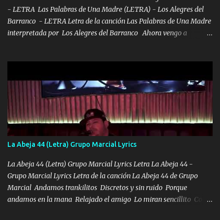
- LETRA Las Palabras de Una Madre (LETRA) - Los Alegres del
Barranco - LETRA Letra de la canción Las Palabras de Una Madre
interpretada por Los Alegres del Barranco Ahora vengo a
visitarte, a tu txumba a saludarte, se que del cielo me vez y desde
halla has de cuidarme, son palabras de una madre, que lleva en el
viento a su hijo y aunque ahora ya este con Dios el destino así lo
quiso, él tiempo sigue pasando y nunca te olvidaremos, aquí
seguiré esperando hasta volvernos a vernos El recuerdo que yo
tengo de mi mente no se va, en mi corazón me llevo lo mismo que
tu papá, a veces me pongo triste porque no puedo mirarte, mas se
que tu me escuchas porque tu eres mi gran ángel, El desespero me
llega para reunirme contigo, tu iluminas mi sendero por siempre
La Abeja 44 (Letra) Grupo Marcial Lyrics
serás mi niño, del amor que yo te tengo es co...
La Abeja 44 (Letra) Grupo Marcial Lyrics Letra La Abeja 44 -
Grupo Marcial Lyrics Letra de la canción La Abeja 44 de Grupo
Marcial Andamos trankilitos Discretos y sin ruido Porque
andamos en la mana Relajado el amigo Lo miran sencillito Con
una Glock bien fajada Lo miran relajado La vida disfrutando Y la