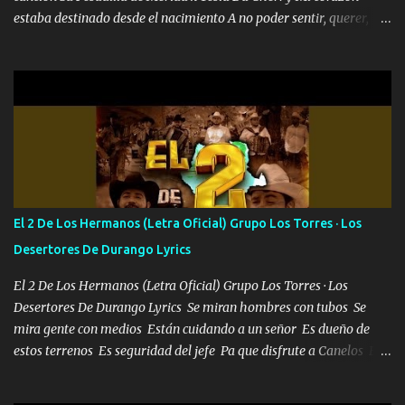
estaba destinado desde el nacimiento A no poder sentir, querer,
confiar y amar Soñaba con llegar a ser como uno más del resto
Pero aunque lo intentara nunca iba a cambiar Y no estaba viendo
Que al frente tenía la respuesta Ahora ya lo entiendo Pero habrán
algunas que no lo entiendan Porque ahora soy su pesadilla, lo sé
Soy yo la octava maravilla, no lo niegues Tengo de rodillas a otras
cien Y por más que quieran no me detienen Soy yo la mente que
más brilla, lo ves Pa' mi la vida es tan sencilla No lo entenderías en
tu vida, y está bien Porque lo que tengo nadie lo tiene Una me está
escribiendo y la otra me va a llamar Quiere que vaya a verla y que
El 2 De Los Hermanos (Letra Oficial) Grupo Los Torres · Los
la invite a cenar Otras más me están pidiendo que las saque a
Desertores De Durango Lyrics
bailar Pero es que tengo un par de conciertos más que llenar Se
mueven solo por el interés P...
El 2 De Los Hermanos (Letra Oficial) Grupo Los Torres · Los
Desertores De Durango Lyrics Se miran hombres con tubos Se
mira gente con medios Están cuidando a un señor Es dueño de
estos terrenos Es seguridad del jefe Pa que disfrute a Canelos Es
el DOS de los HERMANOS un cerebro 🧠 inteligente junto con su
hermano el TRES blindado el Estado tiene andan ESPERANDO al