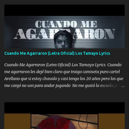
gente siempre criticando Nos miran algo bueno Ya sera ropa,
diamante lo que me cuelgan en el cuello (Chorus) Y cuando
coronamos Se jala los marciales Y sus guitarras ya van sonando
Un gallardo me prendo Para agarrar el vuelo y la mente y
tranquilizando Tomense un buen trago Y así es como empezamos
los versos que voy cantando (Music) A vido alta y bajas La carreta
se atora Pero nunca le aflojamos Ya me han pasado cosas Y
aunque ustedes no sepan Pero la vida es muy corta Hay que
Cuando Me Agarraron (Letra Oficial) Los Tamayo Lyrics
echarle chingazos Y seguir trabajando porque nada es...
Cuando Me Agarraron (Letra Oficial) Los Tamayo Lyrics Cuando
me agarraron les dejé bien claro que traigo camiseta puro cartel
Arellano que si estoy chavalo y casi tengo los 20 años pero los que
me cargó no son para andar jugando No me gustó la escuela pero
las libretas para el otro lado las fuimos mandando Ya nos
difamaron y nos han tachado sigue la vieja guardia y sigue bien
firme el legado que si como me llamó varios ya se han preguntado
Yo Soy El De Las Pacas Sobrino Del Brazo Armad0 Con mi Glock
fajado y mi R terciado me van a ver allá por TJ para un licenciado
mando un abrazo andamos al cien Choritas también Música