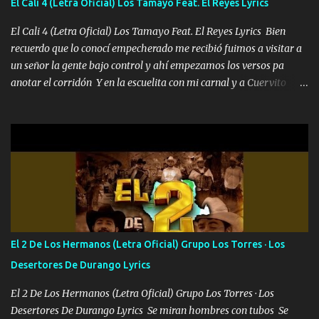
El Cali 4 (Letra Oficial) Los Tamayo Feat. El Reyes Lyrics
al traicionero damos pa abajo Y No me paran aquí hay pa más
pues hay charola les voy a dar hasta topar pues no hay de otra...
El Cali 4 (Letra Oficial) Los Tamayo Feat. El Reyes Lyrics Bien
recuerdo que lo conocí empecherado me recibió fuimos a visitar a
un señor la gente bajo control y ahí empezamos los versos pa
anotar el corridón Y en la escuelita con mi carnal y a Cuervito
mandó a saludar la bergacera del Alamar pensó no llegó al final y
aquí se cumplen las reglas no secuestr0 no r0bar De La C giró la
orden nos comanda el doble P bien firmes con Alto PRIETO y la
camisa es color Verde y peleam0s la Bandera por todita a la ciudad
con los drones patrullando la Frontera De Tijuana Bulevares
Bellas Artes me ve en las blancas ya hace falta mi APA FLACO
verde se le extraña pa que sepan Aquí Pura GENTE DE LA RANA 🐸
POR CLAVE ES EL CALI 4 EN LA CIUDAD TIJUANA Música Al
tirante andamos mi carnal atento a cualquier necesidad no porque
El 2 De Los Hermanos (Letra Oficial) Grupo Los Torres · Los
se ve limpio el camino nos confiamos al andar y nunca con la
Desertores De Durango Lyrics
misma piedra me vuelvo a tropezar Cuando ando de enamorado
en corto me tiró a per...
El 2 De Los Hermanos (Letra Oficial) Grupo Los Torres · Los
Desertores De Durango Lyrics Se miran hombres con tubos Se