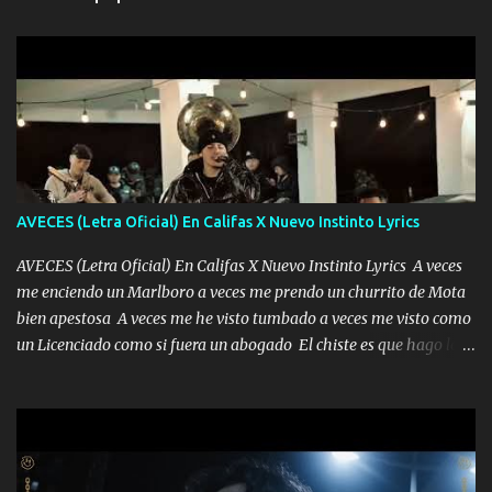
AVECES (Letra Oficial) En Califas X Nuevo Instinto Lyrics
AVECES (Letra Oficial) En Califas X Nuevo Instinto Lyrics A veces
me enciendo un Marlboro a veces me prendo un churrito de Mota
bien apestosa A veces me he visto tumbado a veces me visto como
un Licenciado como si fuera un abogado El chiste es que hago lo
que quiero pues así soy me mandó yo tengo el control a todos yo
les paro el dedo soy hocicon un malcriado un malandrón Que Les
importa no saben nada falsas las risas las que me miran hay gente
corriente no quieren verte subir de level trucha mis plebes Música
A veces me pongo un sombrero a veces me ven la cachucha de lado