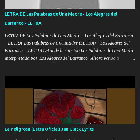
fallado para mi compadre mandó un fuerte abrazo también al
Especial sabe que lo apreciamos En los mejores antros me verán
LETRA DE Las Palabras de Una Madre - Los Alegres del
tomando con mujeres hermosas y botellas destapando siempre
Barranco - LETRA
bien cuidado bien atrabancado y a los que me conocen ya saben de
lo que hablo Entre lob...
LETRA DE Las Palabras de Una Madre - Los Alegres del Barranco
- LETRA Las Palabras de Una Madre (LETRA) - Los Alegres del
Barranco - LETRA Letra de la canción Las Palabras de Una Madre
interpretada por Los Alegres del Barranco Ahora vengo a
visitarte, a tu txumba a saludarte, se que del cielo me vez y desde
halla has de cuidarme, son palabras de una madre, que lleva en el
viento a su hijo y aunque ahora ya este con Dios el destino así lo
quiso, él tiempo sigue pasando y nunca te olvidaremos, aquí
seguiré esperando hasta volvernos a vernos El recuerdo que yo
tengo de mi mente no se va, en mi corazón me llevo lo mismo que
tu papá, a veces me pongo triste porque no puedo mirarte, mas se
que tu me escuchas porque tu eres mi gran ángel, El desespero me
llega para reunirme contigo, tu iluminas mi sendero por siempre
La Peligrosa (Letra Oficial) Jan Glack Lyrics
serás mi niño, del amor que yo te tengo es co...