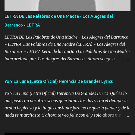
POR CLAVE ES EL CALI 4 EN LA CIUDAD TIJUANA Música Al
tirante andamos mi carnal atento a cualquier necesidad no porque
LETRA DE Las Palabras de Una Madre - Los Alegres del
se ve limpio el camino nos confiamos al andar y nunca con la
Barranco - LETRA
misma piedra me vuelvo a tropezar Cuando ando de enamorado
en corto me tiró a per...
LETRA DE Las Palabras de Una Madre - Los Alegres del Barranco
- LETRA Las Palabras de Una Madre (LETRA) - Los Alegres del
Barranco - LETRA Letra de la canción Las Palabras de Una Madre
interpretada por Los Alegres del Barranco Ahora vengo a
visitarte, a tu txumba a saludarte, se que del cielo me vez y desde
halla has de cuidarme, son palabras de una madre, que lleva en el
viento a su hijo y aunque ahora ya este con Dios el destino así lo
Yo Y La Luna (Letra Oficial) Herencia De Grandes Lyrics
quiso, él tiempo sigue pasando y nunca te olvidaremos, aquí
Yo Y La Luna (Letra Oficial) Herencia De Grandes Lyrics Qué es lo
seguiré esperando hasta volvernos a vernos El recuerdo que yo
que pasó con nosotros si nos queríamos los dos y con el tiempo se
tengo de mi mente no se va, en mi corazón me llevo lo mismo que
acabó te pienso y lo hago constante juro no te quería perder y de la
tu papá, a veces me pongo triste porque no puedo mirarte, mas se
nada te marchaste Y ahora te veo feliz con él y solo ahora me
que tu me escuchas porque tu eres mi gran ángel, El desespero me
quedé yo y la luna cantamos y por ti nos embriagamos' Quién
llega para reunirme contigo, tu iluminas mi sendero por siempre
sabe que será de mí si contigo fue muy feliz a lo mejor no lloro
serás mi niño, del amor que yo te tengo es co...