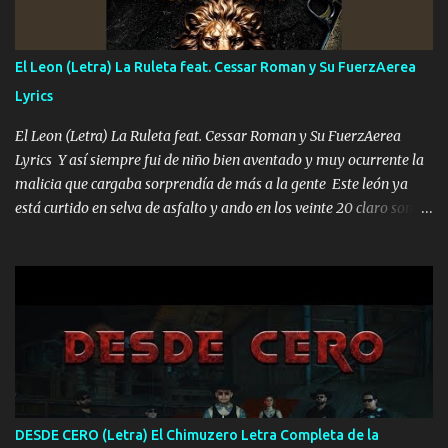
ahí está el Hombre Cuarenta y también Pariente 7 arreglan
cualquier problema no más es cuestión que ordené NOS HACE
FALTA UN HERMANO DE CLAVE ERA EL 24 SIEMPRE FUE UN
El Leon (Letra) La Ruleta feat. Cessar Roman y Su FuerzAerea
HOMBRE VALIENTE POR ALGO M'URIÓ PELEAND0 SIEMPRE
Lyrics
VIO POR LA FAMILIA PARA QUE SIGA EL LEGADO Es el DOS de
los HERMANOS un cerebro inteligente y com...
El Leon (Letra) La Ruleta feat. Cessar Roman y Su FuerzAerea
Lyrics Y así siempre fui de niño bien aventado y muy ocurrente la
malicia que cargaba sorprendía de más a la gente Este león ya
está curtido en selva de asfalto y ando en los veinte 20 claro son
mis años Leon mi clave por si hay pendiente Tranquilo me la
navego ando en lo mío sin ni un pendiente si hay problemas lo
arreglamos padrino yo brincó en caliente Y No me paran aquí hay
pa más pues hay charola les voy a dar hasta topar pues no hay de
otra Música Surcando bien mi camino voy por mi línea no veo a
los lados aquel que no corre vuela no se me duerm voy chicoteado
Ya pasé varias hazañas ya tienen rato que me agarran el colmillo
de este León los estatales no sé esperaron Al tiro esta la PrimiZa
también la nueve que cargo al lado doy la mano al que su amigo y
DESDE CERO (Letra) El Chimuzero Letra Completa de la
al traicionero damos pa abajo Y No me paran aquí hay pa más