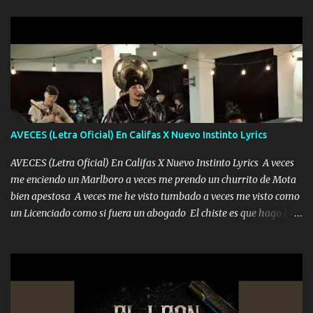
la peligro...
sabe que será de mí si contigo fue muy feliz a lo mejor no lloro
pero muy en el fondo te adoro' Música Me muero por ir a buscarte
pero eso ya no va a pasar me perderé en la soledad Porque me
mirabas bonito si yo no fui el final feliz el final fue triste pa mí Y
duele no tenerte aquí sabiendo que moría por ti yo y la luna
cantamos y por ti nos embriagamos Quién sabe qué será de mí si
contigo fui muy feliz a lo mejor no lloró pero muy en el fondo te
adoro
AVECES (Letra Oficial) En Califas X Nuevo Instinto Lyrics
AVECES (Letra Oficial) En Califas X Nuevo Instinto Lyrics A veces
me enciendo un Marlboro a veces me prendo un churrito de Mota
bien apestosa A veces me he visto tumbado a veces me visto como
un Licenciado como si fuera un abogado El chiste es que hago lo
que quiero pues así soy me mandó yo tengo el control a todos yo
les paro el dedo soy hocicon un malcriado un malandrón Que Les
importa no saben nada falsas las risas las que me miran hay gente
corriente no quieren verte subir de level trucha mis plebes Música
A veces me pongo un sombrero a veces me ven la cachucha de lado