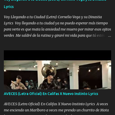
borracho me animo a decirte todo y puedo describirlo mucho que
Lyrics
me encantes Decirte que me siento muy feliz y emocionado por
tenerte aquí espero que quiera...
Voy Llegando a tu Ciudad (Letra) Cornelio Vega y su Dinastia
Lyrics Voy llegando a tu ciudad ya no puedo esperar más tiempo
para verte es que mata la ansiedad me muero por mirar esos ojitos
verdes Me saldré de la rutina y giraré mi vida para que tú estés en
ella como debe ser Yo sé que eres conocida que varios te tiran pero
no merecen y dile ya a tus amigas que no te presenten con más
pequeñeces Aquí estoy no dejaré que se te acerquen nadie porque
solo yo tendre el candado 🔒 del amor ❤️ Música Mil y un besos
para dar ya estando en tu ciudad no habrá quien lo detenga si las
copas van de más vayamos a un lugar y cerremos las puertas
Entre alcohol y besos se va incrementado el Fuego en esa
habitación ya no mires más el reloj Única por donde vas me curas
tú mi mal moviendo tu silueta no hay otra que te sea igual te ves
AVECES (Letra Oficial) En Califas X Nuevo Instinto Lyrics
tan especial por eso es que me tientas Aquí estoy no dejaré que se
te acerque nadie porque solo yo tendre el candado 🔒 del a...
AVECES (Letra Oficial) En Califas X Nuevo Instinto Lyrics A veces
me enciendo un Marlboro a veces me prendo un churrito de Mota