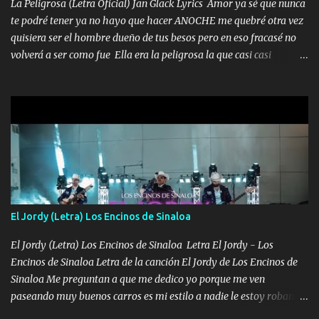
La Peligrosa (Letra Oficial) Jan Glack Lyrics Amor ya sé que nunca
te podré tener ya no hayo que hacer ANOCHE me quebré otra vez
quisiera ser el hombre dueño de tus besos pero en eso fracasé no
volverá a ser como fue Ella era la peligrosa la que casi casi
convertí en mi esposa la que no importaba si llegaba tarde se
ponía contenta con un par de rosas Y aunque pasen cien años cien
años solo pienso en ti mami no me crees se que no me crees
Música Amar me duele estoy rodeado de mujeres pero solo
quieren billetes y yo que solo ocupo verte Recuerdo echábamos
pasión en la troca tus labios besándome yo quitándote la ropa no
quiero que sea nunca con otra yo quiero llevarte a la Luna y si
quieres en ese momento te pido que seas mi esposa Chingada
madre no quiero dejar de tenerte no ayuda la p'uta loquera y al
El Jordy (Letra) Los Encinos de Sinaloa
chile quisiera ser menos de ti dependiente la pinche tristeza me
encierra princesa tu sabes que nunca saldras de mi mente Ella era
El Jordy (Letra) Los Encinos de Sinaloa Letra El Jordy - Los
la peligro...
Encinos de Sinaloa Letra de la canción El Jordy de Los Encinos de
Sinaloa Me preguntan a que me dedico yo porque me ven
paseando muy buenos carros es mi estilo a nadie le estoy robando
discretamente cumplo yo bien mi trabajo De Tijuana a los rumbos