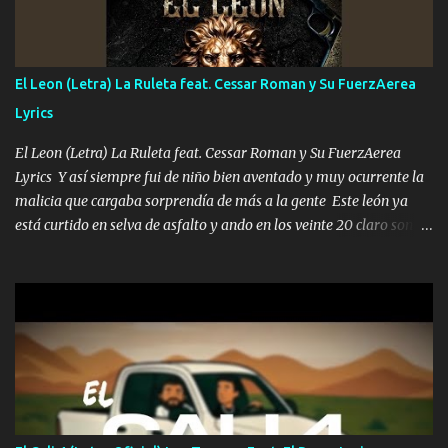
con la mirada siempre en alto A veces me fajó una super o a veces
me fajó una Glock siempre armado todas las generaciones yo
traigo El chiste es que hago lo que quiero pues así soy me mandó
yo tengo el control a todos yo les paro el dedo soy hocicon un
El Leon (Letra) La Ruleta feat. Cessar Roman y Su FuerzAerea
malcriado un malandrón Que Les importa no saben nada falsas
Lyrics
las risas las que me miran hay gente corriente no quieren ve...
El Leon (Letra) La Ruleta feat. Cessar Roman y Su FuerzAerea
Lyrics Y así siempre fui de niño bien aventado y muy ocurrente la
malicia que cargaba sorprendía de más a la gente Este león ya
está curtido en selva de asfalto y ando en los veinte 20 claro son
mis años Leon mi clave por si hay pendiente Tranquilo me la
navego ando en lo mío sin ni un pendiente si hay problemas lo
arreglamos padrino yo brincó en caliente Y No me paran aquí hay
pa más pues hay charola les voy a dar hasta topar pues no hay de
otra Música Surcando bien mi camino voy por mi línea no veo a
los lados aquel que no corre vuela no se me duerm voy chicoteado
Ya pasé varias hazañas ya tienen rato que me agarran el colmillo
de este León los estatales no sé esperaron Al tiro esta la PrimiZa
también la nueve que cargo al lado doy la mano al que su amigo y