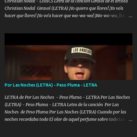
Christian Nodal - LYRICS Letra de la canción Girasol de el artista
Christian Nodal Girasol (LETRA) ¡Yo quiero que llores! ¡Yo vo'a
hacer que llores! ¡Yo vo’a hacer que wa-wa-wa! ¡Wa-wa-wa, llores!
Hoy me levanté bromista y me tienes que aguantar No quiero
bromear contigo, de ti quiero bromear Tú eres un chiste, cabrón,
cada que intentas cantar Cada que intentas rapear, cada que
intentas rimar Pobre payaso que usa a todo el mundo pa' conectar
con la gente Dices "Latino Gang" pero pisas a to'a tu gente Pa’ dar
mensajes, m'ijo, hay quе ser coherentеs Si tú no eres artista, al
menos se prudente Hoy me sabe a mierda, traigo un Balvin en los
dientes Por falta de empatía le toca ser resiliente ¿Acaso eres
consciente de los followers que mueves? Parcerito, abre los ojos y
Por Las Noches (LETRA) - Peso Pluma - LETRA
ve el poder que tienes Otro chiste malo son los nombres de tus
álbum's "José, vibras colores con la energía del diablo " ¿Si ...
LETRA de Por Las Noches - Peso Pluma - LETRA Por Las Noches
(LETRA) - Peso Pluma - LETRA Letra de la canción Por Las
Noches de Peso Pluma Por Las Noches (LETRA) Cuando por las
noches recordaba todo El olor de aquel perfume sobre todo Las
sábanas blancas donde te escondías dentro. Eres intocable como
joya de oro Esas piernas largas esconderme yo solo Y tus ojos