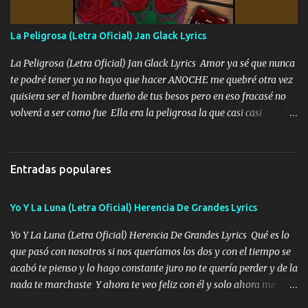
fallado para mi compadre mandó un fuerte abrazo también al
Especial sabe que lo apreciamos En los mejores antros me verán
La Peligrosa (Letra Oficial) Jan Glack Lyrics
tomando con mujeres hermosas y botellas destapando siempre
bien cuidado bien atrabancado y a los que me conocen ya saben de
La Peligrosa (Letra Oficial) Jan Glack Lyrics Amor ya sé que nunca
lo que hablo Entre lob...
te podré tener ya no hayo que hacer ANOCHE me quebré otra vez
quisiera ser el hombre dueño de tus besos pero en eso fracasé no
volverá a ser como fue Ella era la peligrosa la que casi casi
convertí en mi esposa la que no importaba si llegaba tarde se
ponía contenta con un par de rosas Y aunque pasen cien años cien
años solo pienso en ti mami no me crees se que no me crees
Entradas populares
Música Amar me duele estoy rodeado de mujeres pero solo
quieren billetes y yo que solo ocupo verte Recuerdo echábamos
Yo Y La Luna (Letra Oficial) Herencia De Grandes Lyrics
pasión en la troca tus labios besándome yo quitándote la ropa no
quiero que sea nunca con otra yo quiero llevarte a la Luna y si
Yo Y La Luna (Letra Oficial) Herencia De Grandes Lyrics Qué es lo
quieres en ese momento te pido que seas mi esposa Chingada
que pasó con nosotros si nos queríamos los dos y con el tiempo se
madre no quiero dejar de tenerte no ayuda la p'uta loquera y al
acabó te pienso y lo hago constante juro no te quería perder y de la
chile quisiera ser menos de ti dependiente la pinche tristeza me
nada te marchaste Y ahora te veo feliz con él y solo ahora me
encierra princesa tu sabes que nunca saldras de mi mente Ella era
quedé yo y la luna cantamos y por ti nos embriagamos' Quién