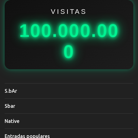
r
i
VISITAS
o
100.000.00
s
0
S.bAr
Sbar
Native
Entradas populares