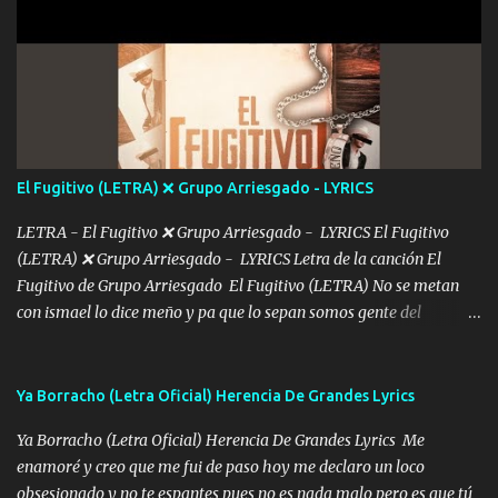
grandes me perdí en un laberinto. Y pensar... Que tú ya no vas a
estár Pasarán... Solito me dejaras Intentar... Solo un beso y tú te vas
De mi vida... Cómo tú no hay nadie más No hay nadie
más Si te sientes sola no me llames porfa Me pongo sencible e
imagino tu sombra Clase azul es el tequila e interior la ropa Clip
cap la champagne el polvo es color rosa Me contacto un ángel eres
tú mi hermosa La que me alegra los días y sigo tomando Y
El Fugitivo (LETRA) ❌ Grupo Arriesgado - LYRICS
pensar... Que tú ya no vas a estar Pasarán... Solito me dejaras
Intentar... ...
LETRA - El Fugitivo ❌ Grupo Arriesgado - LYRICS El Fugitivo
(LETRA) ❌ Grupo Arriesgado - LYRICS Letra de la canción El
Fugitivo de Grupo Arriesgado El Fugitivo (LETRA) No se metan
con ismael lo dice meño y pa que lo sepan somos gente del
sombrero y la mayiza aquí se respeta pa los rumbos del azache
paseo tranquilo pues son mi tierra por ahí les tire una clave y del M
grande traemos la bandera 04 se oye por los radios y bien
Ya Borracho (Letra Oficial) Herencia De Grandes Lyrics
pendientes andan los chávalos la espalda me van cuidando y si se
Ya Borracho (Letra Oficial) Herencia De Grandes Lyrics Me
ofrece también peleam'os bien atentó el compa huicho la corta al
enamoré y creo que me fui de paso hoy me declaro un loco
cinto y radios colgados cuando salimos del rancho carros
obsesionado y no te espantes pues no es nada malo pero es que tú