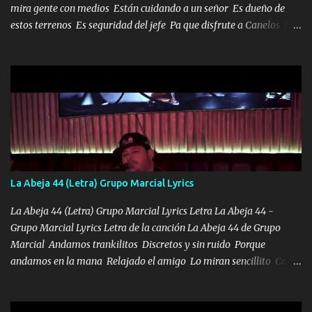
mira gente con medios Están cuidando a un señor Es dueño de
estos terrenos Es seguridad del jefe Pa que disfrute a Canelos Es
el DOS de los HERMANOS un cerebro 🧠 inteligente junto con su
hermano el TRES blindado el Estado tiene andan ESPERANDO al
UNO QUE PRONTO ESTARÁ PRESENTE Que no falten las bucanas
ni tampoco las mujeres porque es platica de grandes por eso hay
que estar alegres doy las instrucciones para atender los deberes
Música Si es que salta algún problema de confianza tengo gente
ahí está el Hombre Cuarenta y también Pariente 7 arreglan
cualquier problema no más es cuestión que ordené NOS HACE
FALTA UN HERMANO DE CLAVE ERA EL 24 SIEMPRE FUE UN
La Abeja 44 (Letra) Grupo Marcial Lyrics
HOMBRE VALIENTE POR ALGO M'URIÓ PELEAND0 SIEMPRE
VIO POR LA FAMILIA PARA QUE SIGA EL LEGADO Es el DOS de
La Abeja 44 (Letra) Grupo Marcial Lyrics Letra La Abeja 44 -
los HERMANOS un cerebro inteligente y com...
Grupo Marcial Lyrics Letra de la canción La Abeja 44 de Grupo
Marcial Andamos trankilitos Discretos y sin ruido Porque
andamos en la mana Relajado el amigo Lo miran sencillito Con
una Glock bien fajada Lo miran relajado La vida disfrutando Y la
gente siempre criticando Nos miran algo bueno Ya sera ropa,
diamante lo que me cuelgan en el cuello (Chorus) Y cuando