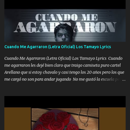
pero muy en el fondo te adoro' Música Me muero por ir a buscarte
pero eso ya no va a pasar me perderé en la soledad Porque me
mirabas bonito si yo no fui el final feliz el final fue triste pa mí Y
duele no tenerte aquí sabiendo que moría por ti yo y la luna
cantamos y por ti nos embriagamos Quién sabe qué será de mí si
contigo fui muy feliz a lo mejor no lloró pero muy en el fondo te
adoro
Cuando Me Agarraron (Letra Oficial) Los Tamayo Lyrics
Cuando Me Agarraron (Letra Oficial) Los Tamayo Lyrics Cuando
me agarraron les dejé bien claro que traigo camiseta puro cartel
Arellano que si estoy chavalo y casi tengo los 20 años pero los que
me cargó no son para andar jugando No me gustó la escuela pero
las libretas para el otro lado las fuimos mandando Ya nos
difamaron y nos han tachado sigue la vieja guardia y sigue bien
firme el legado que si como me llamó varios ya se han preguntado
Yo Soy El De Las Pacas Sobrino Del Brazo Armad0 Con mi Glock
fajado y mi R terciado me van a ver allá por TJ para un licenciado
mando un abrazo andamos al cien Choritas también Música
Ando en la colonia bien acelerado traigo un M2 que nunca me ha