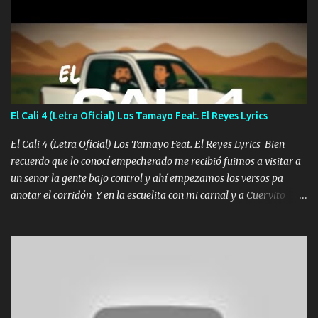
diamante lo que me cuelgan en el cuello (Chorus) Y cuando
coronamos Se jala los marciales Y sus guitarras ya van sonando
Un gallardo me prendo Para agarrar el vuelo y la mente y
tranquilizando Tomense un buen trago Y así es como empezamos
los versos que voy cantando (Music) A vido alta y bajas La carreta
se atora Pero nunca le aflojamos Ya me han pasado cosas Y
aunque ustedes no sepan Pero la vida es muy corta Hay que
El Cali 4 (Letra Oficial) Los Tamayo Feat. El Reyes Lyrics
echarle chingazos Y seguir trabajando porque nada es...
El Cali 4 (Letra Oficial) Los Tamayo Feat. El Reyes Lyrics Bien
recuerdo que lo conocí empecherado me recibió fuimos a visitar a
un señor la gente bajo control y ahí empezamos los versos pa
anotar el corridón Y en la escuelita con mi carnal y a Cuervito
mandó a saludar la bergacera del Alamar pensó no llegó al final y
aquí se cumplen las reglas no secuestr0 no r0bar De La C giró la
orden nos comanda el doble P bien firmes con Alto PRIETO y la
camisa es color Verde y peleam0s la Bandera por todita a la ciudad
con los drones patrullando la Frontera De Tijuana Bulevares
Bellas Artes me ve en las blancas ya hace falta mi APA FLACO
verde se le extraña pa que sepan Aquí Pura GENTE DE LA RANA 🐸