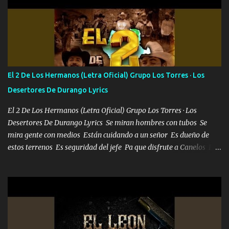
estándares 110 mil records de pistas no me falta mucho para
verme en las revistas Ya pasé Italia Japón Madrid Milán y también
Francia ropa de 100.000 bolas Louis vuitton es mi fragancia
repleta de presidentes la bolsa estoy en mi pic si no se han dado
cuenta chequeen gráficas del kitch
El 2 De Los Hermanos (Letra Oficial) Grupo Los Torres · Los
Desertores De Durango Lyrics
El 2 De Los Hermanos (Letra Oficial) Grupo Los Torres · Los
Desertores De Durango Lyrics Se miran hombres con tubos Se
mira gente con medios Están cuidando a un señor Es dueño de
estos terrenos Es seguridad del jefe Pa que disfrute a Canelos Es
el DOS de los HERMANOS un cerebro 🧠 inteligente junto con su
hermano el TRES blindado el Estado tiene andan ESPERANDO al
UNO QUE PRONTO ESTARÁ PRESENTE Que no falten las bucanas
ni tampoco las mujeres porque es platica de grandes por eso hay
que estar alegres doy las instrucciones para atender los deberes
Música Si es que salta algún problema de confianza tengo gente