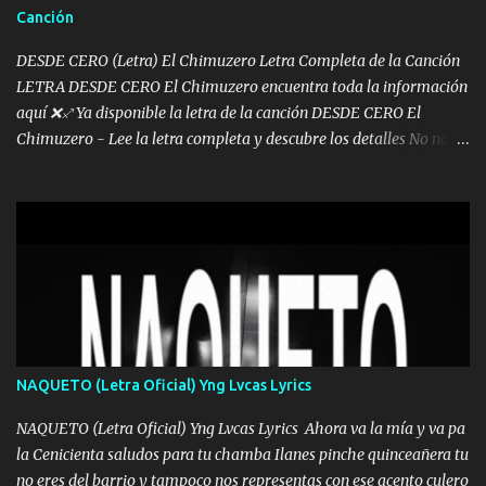
Canción
pues hay charola les voy a dar hasta topar pues no hay de otra...
DESDE CERO (Letra) El Chimuzero Letra Completa de la Canción
LETRA DESDE CERO El Chimuzero encuentra toda la información
aquí ❌♐ Ya disponible la letra de la canción DESDE CERO El
Chimuzero - Lee la letra completa y descubre los detalles No nací
en cuna de oro , Pero Andamos Firmes Buscando el Billete. Cómo
Vengo desde Cero Se que Solo Plata. No es lo Suficiente, Soy De
muy Pocos amigos los que están conmigo las Gracias por todo , Mi
Mesa será Compartida con los que Estuvieron Cuando estuve Solo.
❌ www.elnorteduro.com ❌ Yo No limito los Sueños , si no existe
Uno pues Hallamos Modos , Si me caigo me Levanto, Aprendo Del
Error Y me sacudo El Lodo ❌ www.elnorteduro.com ❌ El Dinero
No me falta Pero Tampoco me Estorba , Por Eso Manejo Todo
Bien Regido Por mis Normas . Aquí no Se Sufre de Ego vengo Desde
NAQUETO (Letra Oficial) Yng Lvcas Lyrics
Abajo y me costó subir Fue Con Trabajo Y Esfuerzo, Nada es
Regalado Me Super Invertir A Mí lado Una Princesa que A pesar de
NAQUETO (Letra Oficial) Yng Lvcas Lyrics Ahora va la mía y va pa
Todo Siempre a estado ahí . Hecho pa...
la Cenicienta saludos para tu chamba Ilanes pinche quinceañera tu
no eres del barrio y tampoco nos representas con ese acento culero