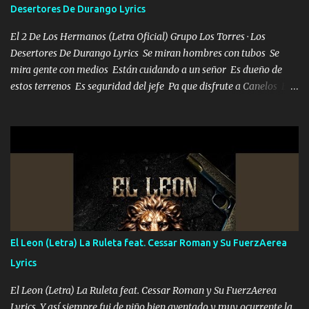
Desertores De Durango Lyrics
bailar Pero es que tengo un par de conciertos más que llenar Se
mueven solo por el interés P...
El 2 De Los Hermanos (Letra Oficial) Grupo Los Torres · Los
Desertores De Durango Lyrics Se miran hombres con tubos Se
mira gente con medios Están cuidando a un señor Es dueño de
estos terrenos Es seguridad del jefe Pa que disfrute a Canelos Es
el DOS de los HERMANOS un cerebro 🧠 inteligente junto con su
hermano el TRES blindado el Estado tiene andan ESPERANDO al
UNO QUE PRONTO ESTARÁ PRESENTE Que no falten las bucanas
ni tampoco las mujeres porque es platica de grandes por eso hay
que estar alegres doy las instrucciones para atender los deberes
Música Si es que salta algún problema de confianza tengo gente
ahí está el Hombre Cuarenta y también Pariente 7 arreglan
cualquier problema no más es cuestión que ordené NOS HACE
FALTA UN HERMANO DE CLAVE ERA EL 24 SIEMPRE FUE UN
El Leon (Letra) La Ruleta feat. Cessar Roman y Su FuerzAerea
HOMBRE VALIENTE POR ALGO M'URIÓ PELEAND0 SIEMPRE
Lyrics
VIO POR LA FAMILIA PARA QUE SIGA EL LEGADO Es el DOS de
los HERMANOS un cerebro inteligente y com...
El Leon (Letra) La Ruleta feat. Cessar Roman y Su FuerzAerea
Lyrics Y así siempre fui de niño bien aventado y muy ocurrente la