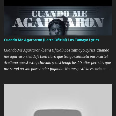
coronamos Se jala los marciales Y sus guitarras ya van sonando
Un gallardo me prendo Para agarrar el vuelo y la mente y
tranquilizando Tomense un buen trago Y así es como empezamos
los versos que voy cantando (Music) A vido alta y bajas La carreta
se atora Pero nunca le aflojamos Ya me han pasado cosas Y
aunque ustedes no sepan Pero la vida es muy corta Hay que
Cuando Me Agarraron (Letra Oficial) Los Tamayo Lyrics
echarle chingazos Y seguir trabajando porque nada es...
Cuando Me Agarraron (Letra Oficial) Los Tamayo Lyrics Cuando
me agarraron les dejé bien claro que traigo camiseta puro cartel
Arellano que si estoy chavalo y casi tengo los 20 años pero los que
me cargó no son para andar jugando No me gustó la escuela pero
las libretas para el otro lado las fuimos mandando Ya nos
difamaron y nos han tachado sigue la vieja guardia y sigue bien
firme el legado que si como me llamó varios ya se han preguntado
Yo Soy El De Las Pacas Sobrino Del Brazo Armad0 Con mi Glock
fajado y mi R terciado me van a ver allá por TJ para un licenciado
mando un abrazo andamos al cien Choritas también Música
Ando en la colonia bien acelerado traigo un M2 que nunca me ha