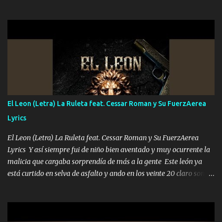
que quiero pues así soy me mandó yo tengo el control a todos yo
les paro el dedo soy hocicon un malcriado un malandrón Que Les
importa no saben nada falsas las risas las que me miran hay gente
corriente no quieren verte subir de level trucha mis plebes Música
A veces me pongo un sombrero a veces me ven la cachucha de lado
con la mirada siempre en alto A veces me fajó una super o a veces
me fajó una Glock siempre armado todas las generaciones yo
traigo El chiste es que hago lo que quiero pues así soy me mandó
yo tengo el control a todos yo les paro el dedo soy hocicon un
El Leon (Letra) La Ruleta feat. Cessar Roman y Su FuerzAerea
malcriado un malandrón Que Les importa no saben nada falsas
Lyrics
las risas las que me miran hay gente corriente no quieren ve...
El Leon (Letra) La Ruleta feat. Cessar Roman y Su FuerzAerea
Lyrics Y así siempre fui de niño bien aventado y muy ocurrente la
malicia que cargaba sorprendía de más a la gente Este león ya
está curtido en selva de asfalto y ando en los veinte 20 claro son
mis años Leon mi clave por si hay pendiente Tranquilo me la
navego ando en lo mío sin ni un pendiente si hay problemas lo
arreglamos padrino yo brincó en caliente Y No me paran aquí hay
pa más pues hay charola les voy a dar hasta topar pues no hay de