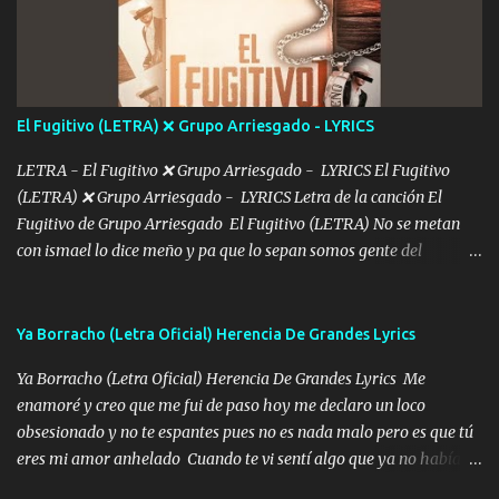
De mi vida... Cómo tú no hay nadie más No hay nadie
más Si te sientes sola no me llames porfa Me pongo sencible e
imagino tu sombra Clase azul es el tequila e interior la ropa Clip
cap la champagne el polvo es color rosa Me contacto un ángel eres
tú mi hermosa La que me alegra los días y sigo tomando Y
El Fugitivo (LETRA) ❌ Grupo Arriesgado - LYRICS
pensar... Que tú ya no vas a estar Pasarán... Solito me dejaras
Intentar... ...
LETRA - El Fugitivo ❌ Grupo Arriesgado - LYRICS El Fugitivo
(LETRA) ❌ Grupo Arriesgado - LYRICS Letra de la canción El
Fugitivo de Grupo Arriesgado El Fugitivo (LETRA) No se metan
con ismael lo dice meño y pa que lo sepan somos gente del
sombrero y la mayiza aquí se respeta pa los rumbos del azache
paseo tranquilo pues son mi tierra por ahí les tire una clave y del M
grande traemos la bandera 04 se oye por los radios y bien
Ya Borracho (Letra Oficial) Herencia De Grandes Lyrics
pendientes andan los chávalos la espalda me van cuidando y si se
Ya Borracho (Letra Oficial) Herencia De Grandes Lyrics Me
ofrece también peleam'os bien atentó el compa huicho la corta al
enamoré y creo que me fui de paso hoy me declaro un loco
cinto y radios colgados cuando salimos del rancho carros
obsesionado y no te espantes pues no es nada malo pero es que tú
blindándos y bien equipados no somos gente de problemas pero
eres mi amor anhelado Cuando te vi sentí algo que ya no había
defendemos muy bien nuestra tierra buena sombra nos cobija y el
aquí quise elegir por mí y me decidí por ti Y ya borracho me
mismo ranchero es el que patrocina No crean que se me ah