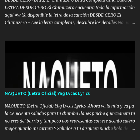
LETRA DESDE CERO El Chimuzero encuentra toda la información
aquí ❌♐ Ya disponible la letra de la canción DESDE CERO El
Chimuzero - Lee la letra completa y descubre los detalles No nací
en cuna de oro , Pero Andamos Firmes Buscando el Billete. Cómo
Vengo desde Cero Se que Solo Plata. No es lo Suficiente, Soy De
muy Pocos amigos los que están conmigo las Gracias por todo , Mi
Mesa será Compartida con los que Estuvieron Cuando estuve Solo.
❌ www.elnorteduro.com ❌ Yo No limito los Sueños , si no existe
Uno pues Hallamos Modos , Si me caigo me Levanto, Aprendo Del
Error Y me sacudo El Lodo ❌ www.elnorteduro.com ❌ El Dinero
No me falta Pero Tampoco me Estorba , Por Eso Manejo Todo
Bien Regido Por mis Normas . Aquí no Se Sufre de Ego vengo Desde
NAQUETO (Letra Oficial) Yng Lvcas Lyrics
Abajo y me costó subir Fue Con Trabajo Y Esfuerzo, Nada es
Regalado Me Super Invertir A Mí lado Una Princesa que A pesar de
NAQUETO (Letra Oficial) Yng Lvcas Lyrics Ahora va la mía y va pa
Todo Siempre a estado ahí . Hecho pa...
la Cenicienta saludos para tu chamba Ilanes pinche quinceañera tu
no eres del barrio y tampoco nos representas con ese acento culero
mejor guardo mi cartera Y Saludos a tu disquera pinche bola de
corrientes de Candela no trae nada y de música mucho menos te