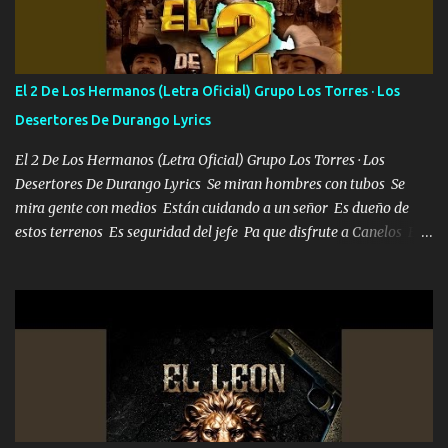
Francia ropa de 100.000 bolas Louis vuitton es mi fragancia
repleta de presidentes la bolsa estoy en mi pic si no se han dado
cuenta chequeen gráficas del kitch
El 2 De Los Hermanos (Letra Oficial) Grupo Los Torres · Los
Desertores De Durango Lyrics
El 2 De Los Hermanos (Letra Oficial) Grupo Los Torres · Los
Desertores De Durango Lyrics Se miran hombres con tubos Se
mira gente con medios Están cuidando a un señor Es dueño de
estos terrenos Es seguridad del jefe Pa que disfrute a Canelos Es
el DOS de los HERMANOS un cerebro 🧠 inteligente junto con su
hermano el TRES blindado el Estado tiene andan ESPERANDO al
UNO QUE PRONTO ESTARÁ PRESENTE Que no falten las bucanas
ni tampoco las mujeres porque es platica de grandes por eso hay
que estar alegres doy las instrucciones para atender los deberes
Música Si es que salta algún problema de confianza tengo gente
ahí está el Hombre Cuarenta y también Pariente 7 arreglan
cualquier problema no más es cuestión que ordené NOS HACE
FALTA UN HERMANO DE CLAVE ERA EL 24 SIEMPRE FUE UN