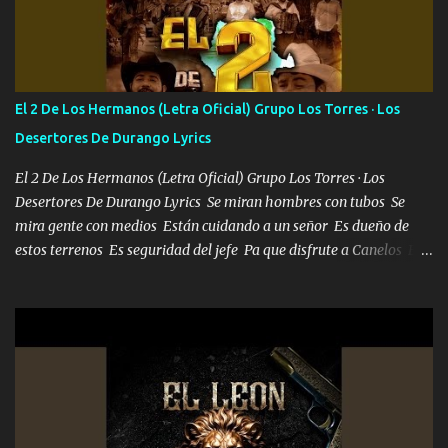
Soy yo la octava maravilla, no lo niegues Tengo de rodillas a otras
cien Y por más que quieran no me detienen Soy yo la mente que
más brilla, lo ves Pa' mi la vida es tan sencilla No lo entenderías en
tu vida, y está bien Porque lo que tengo nadie lo tiene Una me está
escribiendo y la otra me va a llamar Quiere que vaya a verla y que
El 2 De Los Hermanos (Letra Oficial) Grupo Los Torres · Los
la invite a cenar Otras más me están pidiendo que las saque a
Desertores De Durango Lyrics
bailar Pero es que tengo un par de conciertos más que llenar Se
mueven solo por el interés P...
El 2 De Los Hermanos (Letra Oficial) Grupo Los Torres · Los
Desertores De Durango Lyrics Se miran hombres con tubos Se
mira gente con medios Están cuidando a un señor Es dueño de
estos terrenos Es seguridad del jefe Pa que disfrute a Canelos Es
el DOS de los HERMANOS un cerebro 🧠 inteligente junto con su
hermano el TRES blindado el Estado tiene andan ESPERANDO al
UNO QUE PRONTO ESTARÁ PRESENTE Que no falten las bucanas
ni tampoco las mujeres porque es platica de grandes por eso hay
que estar alegres doy las instrucciones para atender los deberes
Música Si es que salta algún problema de confianza tengo gente
ahí está el Hombre Cuarenta y también Pariente 7 arreglan
cualquier problema no más es cuestión que ordené NOS HACE