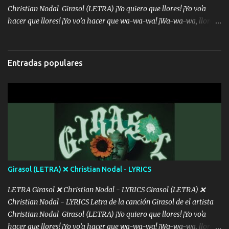
Christian Nodal Girasol (LETRA) ¡Yo quiero que llores! ¡Yo vo'a
hacer que llores! ¡Yo vo’a hacer que wa-wa-wa! ¡Wa-wa-wa, llores!
Hoy me levanté bromista y me tienes que aguantar No quiero
bromear contigo, de ti quiero bromear Tú eres un chiste, cabrón,
cada que intentas cantar Cada que intentas rapear, cada que
Entradas populares
intentas rimar Pobre payaso que usa a todo el mundo pa' conectar
con la gente Dices "Latino Gang" pero pisas a to'a tu gente Pa’ dar
mensajes, m'ijo, hay quе ser coherentеs Si tú no eres artista, al
menos se prudente Hoy me sabe a mierda, traigo un Balvin en los
dientes Por falta de empatía le toca ser resiliente ¿Acaso eres
consciente de los followers que mueves? Parcerito, abre los ojos y
ve el poder que tienes Otro chiste malo son los nombres de tus
álbum's "José, vibras colores con la energía del diablo " ¿Si ...
Girasol (LETRA) ❌ Christian Nodal - LYRICS
LETRA Girasol ❌ Christian Nodal - LYRICS Girasol (LETRA) ❌
Christian Nodal - LYRICS Letra de la canción Girasol de el artista
Christian Nodal Girasol (LETRA) ¡Yo quiero que llores! ¡Yo vo'a
hacer que llores! ¡Yo vo’a hacer que wa-wa-wa! ¡Wa-wa-wa, llores!