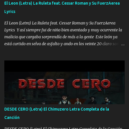
El Leon (Letra) La Ruleta feat. Cessar Roman y Su FuerzAerea
HOMBRE VALIENTE POR ALGO M'URIÓ PELEAND0 SIEMPRE
Lyrics
VIO POR LA FAMILIA PARA QUE SIGA EL LEGADO Es el DOS de
los HERMANOS un cerebro inteligente y com...
El Leon (Letra) La Ruleta feat. Cessar Roman y Su FuerzAerea
Lyrics Y así siempre fui de niño bien aventado y muy ocurrente la
malicia que cargaba sorprendía de más a la gente Este león ya
está curtido en selva de asfalto y ando en los veinte 20 claro son
mis años Leon mi clave por si hay pendiente Tranquilo me la
navego ando en lo mío sin ni un pendiente si hay problemas lo
arreglamos padrino yo brincó en caliente Y No me paran aquí hay
pa más pues hay charola les voy a dar hasta topar pues no hay de
otra Música Surcando bien mi camino voy por mi línea no veo a
los lados aquel que no corre vuela no se me duerm voy chicoteado
Ya pasé varias hazañas ya tienen rato que me agarran el colmillo
de este León los estatales no sé esperaron Al tiro esta la PrimiZa
también la nueve que cargo al lado doy la mano al que su amigo y
DESDE CERO (Letra) El Chimuzero Letra Completa de la
al traicionero damos pa abajo Y No me paran aquí hay pa más
Canción
pues hay charola les voy a dar hasta topar pues no hay de otra...
DESDE CERO (Letra) El Chimuzero Letra Completa de la Canción