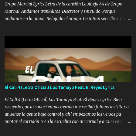
Grupo Marcial Lyrics Letra de la canción La Abeja 44 de Grupo
Marcial Andamos trankilitos Discretos y sin ruido Porque
andamos en la mana Relajado el amigo Lo miran sencillito Con
una Glock bien fajada Lo miran relajado La vida disfrutando Y la
gente siempre criticando Nos miran algo bueno Ya sera ropa,
diamante lo que me cuelgan en el cuello (Chorus) Y cuando
coronamos Se jala los marciales Y sus guitarras ya van sonando
Un gallardo me prendo Para agarrar el vuelo y la mente y
tranquilizando Tomense un buen trago Y así es como empezamos
los versos que voy cantando (Music) A vido alta y bajas La carreta
se atora Pero nunca le aflojamos Ya me han pasado cosas Y
aunque ustedes no sepan Pero la vida es muy corta Hay que
El Cali 4 (Letra Oficial) Los Tamayo Feat. El Reyes Lyrics
echarle chingazos Y seguir trabajando porque nada es...
El Cali 4 (Letra Oficial) Los Tamayo Feat. El Reyes Lyrics Bien
recuerdo que lo conocí empecherado me recibió fuimos a visitar a
un señor la gente bajo control y ahí empezamos los versos pa
anotar el corridón Y en la escuelita con mi carnal y a Cuervito
mandó a saludar la bergacera del Alamar pensó no llegó al final y
aquí se cumplen las reglas no secuestr0 no r0bar De La C giró la