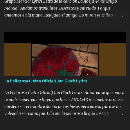
los HERMANOS un cerebro inteligente y com...
Grupo Marcial Lyrics Letra de la canción La Abeja 44 de Grupo
Marcial Andamos trankilitos Discretos y sin ruido Porque
andamos en la mana Relajado el amigo Lo miran sencillito Con
una Glock bien fajada Lo miran relajado La vida disfrutando Y la
gente siempre criticando Nos miran algo bueno Ya sera ropa,
diamante lo que me cuelgan en el cuello (Chorus) Y cuando
coronamos Se jala los marciales Y sus guitarras ya van sonando
Un gallardo me prendo Para agarrar el vuelo y la mente y
tranquilizando Tomense un buen trago Y así es como empezamos
los versos que voy cantando (Music) A vido alta y bajas La carreta
se atora Pero nunca le aflojamos Ya me han pasado cosas Y
aunque ustedes no sepan Pero la vida es muy corta Hay que
La Peligrosa (Letra Oficial) Jan Glack Lyrics
echarle chingazos Y seguir trabajando porque nada es...
La Peligrosa (Letra Oficial) Jan Glack Lyrics Amor ya sé que nunca
te podré tener ya no hayo que hacer ANOCHE me quebré otra vez
quisiera ser el hombre dueño de tus besos pero en eso fracasé no
volverá a ser como fue Ella era la peligrosa la que casi casi
convertí en mi esposa la que no importaba si llegaba tarde se
ponía contenta con un par de rosas Y aunque pasen cien años cien