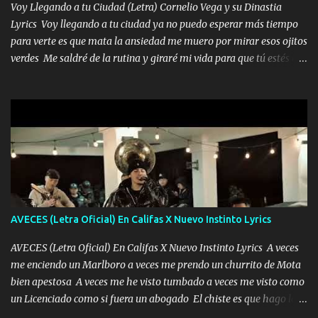
tenerte aquí espero que quiera...
Voy Llegando a tu Ciudad (Letra) Cornelio Vega y su Dinastia
Lyrics Voy llegando a tu ciudad ya no puedo esperar más tiempo
para verte es que mata la ansiedad me muero por mirar esos ojitos
verdes Me saldré de la rutina y giraré mi vida para que tú estés en
ella como debe ser Yo sé que eres conocida que varios te tiran pero
no merecen y dile ya a tus amigas que no te presenten con más
pequeñeces Aquí estoy no dejaré que se te acerquen nadie porque
solo yo tendre el candado 🔒 del amor ❤️ Música Mil y un besos
para dar ya estando en tu ciudad no habrá quien lo detenga si las
copas van de más vayamos a un lugar y cerremos las puertas
Entre alcohol y besos se va incrementado el Fuego en esa
habitación ya no mires más el reloj Única por donde vas me curas
tú mi mal moviendo tu silueta no hay otra que te sea igual te ves
AVECES (Letra Oficial) En Califas X Nuevo Instinto Lyrics
tan especial por eso es que me tientas Aquí estoy no dejaré que se
te acerque nadie porque solo yo tendre el candado 🔒 del a...
AVECES (Letra Oficial) En Califas X Nuevo Instinto Lyrics A veces
me enciendo un Marlboro a veces me prendo un churrito de Mota
bien apestosa A veces me he visto tumbado a veces me visto como
un Licenciado como si fuera un abogado El chiste es que hago lo
que quiero pues así soy me mandó yo tengo el control a todos yo