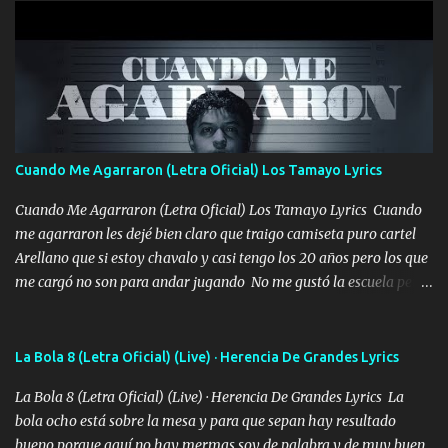
años solo pienso en ti mami no me crees se que no me crees
Música Amar me duele estoy rodeado de mujeres pero solo
quieren billetes y yo que solo ocupo verte Recuerdo echábamos
pasión en la troca tus labios besándome yo quitándote la ropa no
quiero que sea nunca con otra yo quiero llevarte a la Luna y si
quieres en ese momento te pido que seas mi esposa Chingada
madre no quiero dejar de tenerte no ayuda la p'uta loquera y al
Cuando Me Agarraron (Letra Oficial) Los Tamayo Lyrics
chile quisiera ser menos de ti dependiente la pinche tristeza me
encierra princesa tu sabes que nunca saldras de mi mente Ella era
Cuando Me Agarraron (Letra Oficial) Los Tamayo Lyrics Cuando
la peligro...
me agarraron les dejé bien claro que traigo camiseta puro cartel
Arellano que si estoy chavalo y casi tengo los 20 años pero los que
me cargó no son para andar jugando No me gustó la escuela pero
las libretas para el otro lado las fuimos mandando Ya nos
difamaron y nos han tachado sigue la vieja guardia y sigue bien
firme el legado que si como me llamó varios ya se han preguntado
La Bola 8 (Letra Oficial) (Live) · Herencia De Grandes Lyrics
Yo Soy El De Las Pacas Sobrino Del Brazo Armad0 Con mi Glock
La Bola 8 (Letra Oficial) (Live) · Herencia De Grandes Lyrics La
fajado y mi R terciado me van a ver allá por TJ para un licenciado
bola ocho está sobre la mesa y para que sepan hay resultado
mando un abrazo andamos al cien Choritas también Música
bueno porque aquí no hay mermas soy de palabra y de muy buen