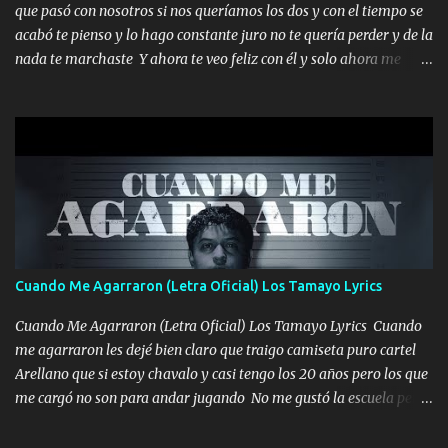
que pasó con nosotros si nos queríamos los dos y con el tiempo se
tengo de mi mente no se va, en mi corazón me llevo lo mismo que
acabó te pienso y lo hago constante juro no te quería perder y de la
tu papá, a veces me pongo triste porque no puedo mirarte, mas se
nada te marchaste Y ahora te veo feliz con él y solo ahora me
que tu me escuchas porque tu eres mi gran ángel, El desespero me
quedé yo y la luna cantamos y por ti nos embriagamos' Quién
llega para reunirme contigo, tu iluminas mi sendero por siempre
sabe que será de mí si contigo fue muy feliz a lo mejor no lloro
serás mi niño, del amor que yo te tengo es co...
pero muy en el fondo te adoro' Música Me muero por ir a buscarte
pero eso ya no va a pasar me perderé en la soledad Porque me
mirabas bonito si yo no fui el final feliz el final fue triste pa mí Y
duele no tenerte aquí sabiendo que moría por ti yo y la luna
cantamos y por ti nos embriagamos Quién sabe qué será de mí si
contigo fui muy feliz a lo mejor no lloró pero muy en el fondo te
adoro
Cuando Me Agarraron (Letra Oficial) Los Tamayo Lyrics
Cuando Me Agarraron (Letra Oficial) Los Tamayo Lyrics Cuando
me agarraron les dejé bien claro que traigo camiseta puro cartel
Arellano que si estoy chavalo y casi tengo los 20 años pero los que
me cargó no son para andar jugando No me gustó la escuela pero
las libretas para el otro lado las fuimos mandando Ya nos
difamaron y nos han tachado sigue la vieja guardia y sigue bien