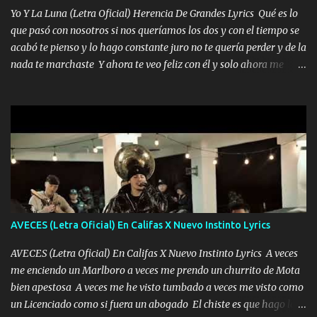
quiero que sea nunca con otra yo quiero llevarte a la Luna y si
Yo Y La Luna (Letra Oficial) Herencia De Grandes Lyrics Qué es lo
quieres en ese momento te pido que seas mi esposa Chingada
que pasó con nosotros si nos queríamos los dos y con el tiempo se
madre no quiero dejar de tenerte no ayuda la p'uta loquera y al
acabó te pienso y lo hago constante juro no te quería perder y de la
chile quisiera ser menos de ti dependiente la pinche tristeza me
nada te marchaste Y ahora te veo feliz con él y solo ahora me
encierra princesa tu sabes que nunca saldras de mi mente Ella era
quedé yo y la luna cantamos y por ti nos embriagamos' Quién
la peligro...
sabe que será de mí si contigo fue muy feliz a lo mejor no lloro
pero muy en el fondo te adoro' Música Me muero por ir a buscarte
pero eso ya no va a pasar me perderé en la soledad Porque me
mirabas bonito si yo no fui el final feliz el final fue triste pa mí Y
duele no tenerte aquí sabiendo que moría por ti yo y la luna
cantamos y por ti nos embriagamos Quién sabe qué será de mí si
contigo fui muy feliz a lo mejor no lloró pero muy en el fondo te
adoro
AVECES (Letra Oficial) En Califas X Nuevo Instinto Lyrics
AVECES (Letra Oficial) En Califas X Nuevo Instinto Lyrics A veces
me enciendo un Marlboro a veces me prendo un churrito de Mota
bien apestosa A veces me he visto tumbado a veces me visto como
un Licenciado como si fuera un abogado El chiste es que hago lo