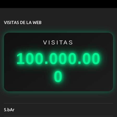
e
n
t
VISITAS DE LA WEB
a
r
i
VISITAS
o
100.000.00
s
0
S.bAr