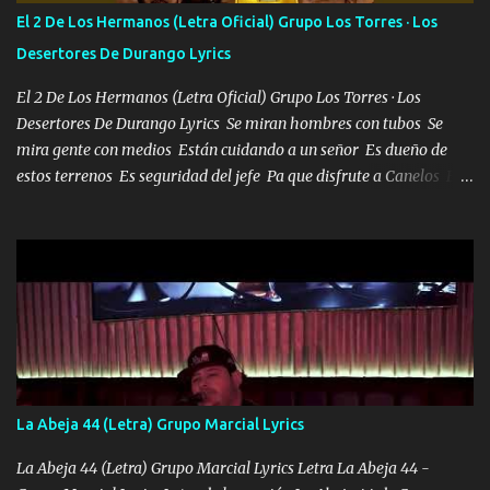
tirante andamos mi carnal atento a cualquier necesidad no porque
El 2 De Los Hermanos (Letra Oficial) Grupo Los Torres · Los
se ve limpio el camino nos confiamos al andar y nunca con la
Desertores De Durango Lyrics
misma piedra me vuelvo a tropezar Cuando ando de enamorado
en corto me tiró a per...
El 2 De Los Hermanos (Letra Oficial) Grupo Los Torres · Los
Desertores De Durango Lyrics Se miran hombres con tubos Se
mira gente con medios Están cuidando a un señor Es dueño de
estos terrenos Es seguridad del jefe Pa que disfrute a Canelos Es
el DOS de los HERMANOS un cerebro 🧠 inteligente junto con su
hermano el TRES blindado el Estado tiene andan ESPERANDO al
UNO QUE PRONTO ESTARÁ PRESENTE Que no falten las bucanas
ni tampoco las mujeres porque es platica de grandes por eso hay
que estar alegres doy las instrucciones para atender los deberes
Música Si es que salta algún problema de confianza tengo gente
ahí está el Hombre Cuarenta y también Pariente 7 arreglan
cualquier problema no más es cuestión que ordené NOS HACE
FALTA UN HERMANO DE CLAVE ERA EL 24 SIEMPRE FUE UN
La Abeja 44 (Letra) Grupo Marcial Lyrics
HOMBRE VALIENTE POR ALGO M'URIÓ PELEAND0 SIEMPRE
VIO POR LA FAMILIA PARA QUE SIGA EL LEGADO Es el DOS de
La Abeja 44 (Letra) Grupo Marcial Lyrics Letra La Abeja 44 -