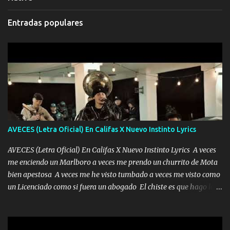
Entradas populares
AVECES (Letra Oficial) En Califas X Nuevo Instinto Lyrics
AVECES (Letra Oficial) En Califas X Nuevo Instinto Lyrics A veces
me enciendo un Marlboro a veces me prendo un churrito de Mota
bien apestosa A veces me he visto tumbado a veces me visto como
un Licenciado como si fuera un abogado El chiste es que hago lo
que quiero pues así soy me mandó yo tengo el control a todos yo
les paro el dedo soy hocicon un malcriado un malandrón Que Les
importa no saben nada falsas las risas las que me miran hay gente