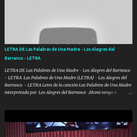
UNO QUE PRONTO ESTARÁ PRESENTE Que no falten las bucanas
ni tampoco las mujeres porque es platica de grandes por eso hay
que estar alegres doy las instrucciones para atender los deberes
Música Si es que salta algún problema de confianza tengo gente
ahí está el Hombre Cuarenta y también Pariente 7 arreglan
cualquier problema no más es cuestión que ordené NOS HACE
FALTA UN HERMANO DE CLAVE ERA EL 24 SIEMPRE FUE UN
LETRA DE Las Palabras de Una Madre - Los Alegres del
HOMBRE VALIENTE POR ALGO M'URIÓ PELEAND0 SIEMPRE
Barranco - LETRA
VIO POR LA FAMILIA PARA QUE SIGA EL LEGADO Es el DOS de
los HERMANOS un cerebro inteligente y com...
LETRA DE Las Palabras de Una Madre - Los Alegres del Barranco
- LETRA Las Palabras de Una Madre (LETRA) - Los Alegres del
Barranco - LETRA Letra de la canción Las Palabras de Una Madre
interpretada por Los Alegres del Barranco Ahora vengo a
visitarte, a tu txumba a saludarte, se que del cielo me vez y desde
halla has de cuidarme, son palabras de una madre, que lleva en el
viento a su hijo y aunque ahora ya este con Dios el destino así lo
quiso, él tiempo sigue pasando y nunca te olvidaremos, aquí
seguiré esperando hasta volvernos a vernos El recuerdo que yo
tengo de mi mente no se va, en mi corazón me llevo lo mismo que