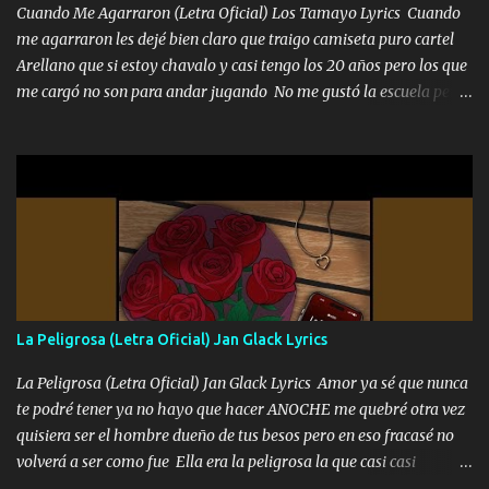
Cuando Me Agarraron (Letra Oficial) Los Tamayo Lyrics Cuando
me agarraron les dejé bien claro que traigo camiseta puro cartel
Arellano que si estoy chavalo y casi tengo los 20 años pero los que
me cargó no son para andar jugando No me gustó la escuela pero
las libretas para el otro lado las fuimos mandando Ya nos
difamaron y nos han tachado sigue la vieja guardia y sigue bien
firme el legado que si como me llamó varios ya se han preguntado
Yo Soy El De Las Pacas Sobrino Del Brazo Armad0 Con mi Glock
fajado y mi R terciado me van a ver allá por TJ para un licenciado
mando un abrazo andamos al cien Choritas también Música
Ando en la colonia bien acelerado traigo un M2 que nunca me ha
fallado para mi compadre mandó un fuerte abrazo también al
Especial sabe que lo apreciamos En los mejores antros me verán
La Peligrosa (Letra Oficial) Jan Glack Lyrics
tomando con mujeres hermosas y botellas destapando siempre
bien cuidado bien atrabancado y a los que me conocen ya saben de
La Peligrosa (Letra Oficial) Jan Glack Lyrics Amor ya sé que nunca
lo que hablo Entre lob...
te podré tener ya no hayo que hacer ANOCHE me quebré otra vez
quisiera ser el hombre dueño de tus besos pero en eso fracasé no
volverá a ser como fue Ella era la peligrosa la que casi casi
convertí en mi esposa la que no importaba si llegaba tarde se