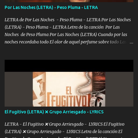
consciente de los followers que mueves? Parcerito, abre los ojos y
Por Las Noches (LETRA) - Peso Pluma - LETRA
ve el poder que tienes Otro chiste malo son los nombres de tus
álbum's "José, vibras colores con la energía del diablo " ¿Si ...
LETRA de Por Las Noches - Peso Pluma - LETRA Por Las Noches
(LETRA) - Peso Pluma - LETRA Letra de la canción Por Las
Noches de Peso Pluma Por Las Noches (LETRA) Cuando por las
noches recordaba todo El olor de aquel perfume sobre todo Las
sábanas blancas donde te escondías dentro. Eres intocable como
joya de oro Esas piernas largas esconderme yo solo Y tus ojos
grandes me perdí en un laberinto. Y pensar... Que tú ya no vas a
estár Pasarán... Solito me dejaras Intentar... Solo un beso y tú te vas
De mi vida... Cómo tú no hay nadie más No hay nadie
más Si te sientes sola no me llames porfa Me pongo sencible e
imagino tu sombra Clase azul es el tequila e interior la ropa Clip
cap la champagne el polvo es color rosa Me contacto un ángel eres
tú mi hermosa La que me alegra los días y sigo tomando Y
El Fugitivo (LETRA) ❌ Grupo Arriesgado - LYRICS
pensar... Que tú ya no vas a estar Pasarán... Solito me dejaras
Intentar... ...
LETRA - El Fugitivo ❌ Grupo Arriesgado - LYRICS El Fugitivo
(LETRA) ❌ Grupo Arriesgado - LYRICS Letra de la canción El