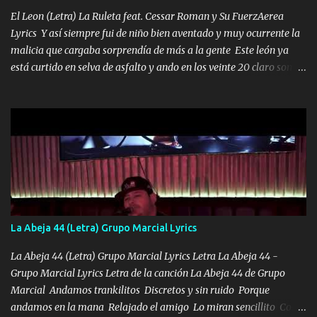
los HERMANOS un cerebro inteligente y com...
El Leon (Letra) La Ruleta feat. Cessar Roman y Su FuerzAerea
Lyrics Y así siempre fui de niño bien aventado y muy ocurrente la
malicia que cargaba sorprendía de más a la gente Este león ya
está curtido en selva de asfalto y ando en los veinte 20 claro son
mis años Leon mi clave por si hay pendiente Tranquilo me la
navego ando en lo mío sin ni un pendiente si hay problemas lo
arreglamos padrino yo brincó en caliente Y No me paran aquí hay
pa más pues hay charola les voy a dar hasta topar pues no hay de
otra Música Surcando bien mi camino voy por mi línea no veo a
los lados aquel que no corre vuela no se me duerm voy chicoteado
Ya pasé varias hazañas ya tienen rato que me agarran el colmillo
de este León los estatales no sé esperaron Al tiro esta la PrimiZa
también la nueve que cargo al lado doy la mano al que su amigo y
La Abeja 44 (Letra) Grupo Marcial Lyrics
al traicionero damos pa abajo Y No me paran aquí hay pa más
pues hay charola les voy a dar hasta topar pues no hay de otra...
La Abeja 44 (Letra) Grupo Marcial Lyrics Letra La Abeja 44 -
Grupo Marcial Lyrics Letra de la canción La Abeja 44 de Grupo
Marcial Andamos trankilitos Discretos y sin ruido Porque
andamos en la mana Relajado el amigo Lo miran sencillito Con