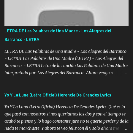
Bellas Artes me ve en las blancas ya hace falta mi APA FLACO
verde se le extraña pa que sepan Aquí Pura GENTE DE LA RANA 🐸
POR CLAVE ES EL CALI 4 EN LA CIUDAD TIJUANA Música Al
tirante andamos mi carnal atento a cualquier necesidad no porque
LETRA DE Las Palabras de Una Madre - Los Alegres del
se ve limpio el camino nos confiamos al andar y nunca con la
Barranco - LETRA
misma piedra me vuelvo a tropezar Cuando ando de enamorado
en corto me tiró a per...
LETRA DE Las Palabras de Una Madre - Los Alegres del Barranco
- LETRA Las Palabras de Una Madre (LETRA) - Los Alegres del
Barranco - LETRA Letra de la canción Las Palabras de Una Madre
interpretada por Los Alegres del Barranco Ahora vengo a
visitarte, a tu txumba a saludarte, se que del cielo me vez y desde
halla has de cuidarme, son palabras de una madre, que lleva en el
viento a su hijo y aunque ahora ya este con Dios el destino así lo
Yo Y La Luna (Letra Oficial) Herencia De Grandes Lyrics
quiso, él tiempo sigue pasando y nunca te olvidaremos, aquí
Yo Y La Luna (Letra Oficial) Herencia De Grandes Lyrics Qué es lo
seguiré esperando hasta volvernos a vernos El recuerdo que yo
que pasó con nosotros si nos queríamos los dos y con el tiempo se
tengo de mi mente no se va, en mi corazón me llevo lo mismo que
acabó te pienso y lo hago constante juro no te quería perder y de la
tu papá, a veces me pongo triste porque no puedo mirarte, mas se
nada te marchaste Y ahora te veo feliz con él y solo ahora me
que tu me escuchas porque tu eres mi gran ángel, El desespero me