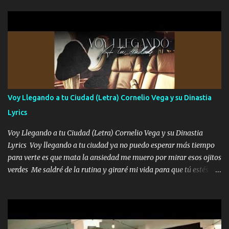
parqueo por tu ventana para llevarte las canciones que te encantan
pa enamorarte las flores no son tan caras pero llevan todo el
cariño de mi alma Que pa febrero vendré frente a ti con mis
preguntas y digas que sí hacernos novios y verte feliz y muy
contenta como yo por ti Música Pregúntame qué es lo que me
enamora pa describirte unas cuantas horas también pregunta que
quiero contigo que seas dichosa al estar conmigo Y ya borracho
contéstame la llamada pa dedicarte unas bonitas palabras así
Voy Llegando a tu Ciudad (Letra) Cornelio Vega y su Dinastia
borracho me animo a decirte todo y puedo describirlo mucho que
Lyrics
me encantes Decirte que me siento muy feliz y emocionado por
tenerte aquí espero que quiera...
Voy Llegando a tu Ciudad (Letra) Cornelio Vega y su Dinastia
Lyrics Voy llegando a tu ciudad ya no puedo esperar más tiempo
para verte es que mata la ansiedad me muero por mirar esos ojitos
verdes Me saldré de la rutina y giraré mi vida para que tú estés en
ella como debe ser Yo sé que eres conocida que varios te tiran pero
no merecen y dile ya a tus amigas que no te presenten con más
pequeñeces Aquí estoy no dejaré que se te acerquen nadie porque
solo yo tendre el candado 🔒 del amor ❤️ Música Mil y un besos