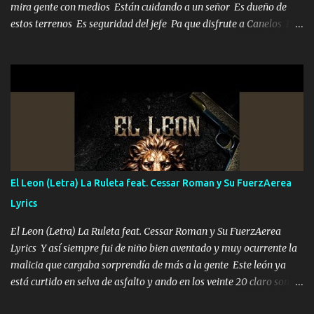
mira gente con medios Están cuidando a un señor Es dueño de
estos terrenos Es seguridad del jefe Pa que disfrute a Canelos Es
el DOS de los HERMANOS un cerebro 🧠 inteligente junto con su
hermano el TRES blindado el Estado tiene andan ESPERANDO al
UNO QUE PRONTO ESTARÁ PRESENTE Que no falten las bucanas
ni tampoco las mujeres porque es platica de grandes por eso hay
que estar alegres doy las instrucciones para atender los deberes
Música Si es que salta algún problema de confianza tengo gente
ahí está el Hombre Cuarenta y también Pariente 7 arreglan
cualquier problema no más es cuestión que ordené NOS HACE
FALTA UN HERMANO DE CLAVE ERA EL 24 SIEMPRE FUE UN
El Leon (Letra) La Ruleta feat. Cessar Roman y Su FuerzAerea
HOMBRE VALIENTE POR ALGO M'URIÓ PELEAND0 SIEMPRE
Lyrics
VIO POR LA FAMILIA PARA QUE SIGA EL LEGADO Es el DOS de
los HERMANOS un cerebro inteligente y com...
El Leon (Letra) La Ruleta feat. Cessar Roman y Su FuerzAerea
Lyrics Y así siempre fui de niño bien aventado y muy ocurrente la
malicia que cargaba sorprendía de más a la gente Este león ya
está curtido en selva de asfalto y ando en los veinte 20 claro son
mis años Leon mi clave por si hay pendiente Tranquilo me la