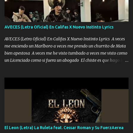
duele no tenerte aquí sabiendo que moría por ti yo y la luna
cantamos y por ti nos embriagamos Quién sabe qué será de mí si
contigo fui muy feliz a lo mejor no lloró pero muy en el fondo te
adoro
AVECES (Letra Oficial) En Califas X Nuevo Instinto Lyrics
AVECES (Letra Oficial) En Califas X Nuevo Instinto Lyrics A veces
me enciendo un Marlboro a veces me prendo un churrito de Mota
bien apestosa A veces me he visto tumbado a veces me visto como
un Licenciado como si fuera un abogado El chiste es que hago lo
que quiero pues así soy me mandó yo tengo el control a todos yo
les paro el dedo soy hocicon un malcriado un malandrón Que Les
importa no saben nada falsas las risas las que me miran hay gente
corriente no quieren verte subir de level trucha mis plebes Música
A veces me pongo un sombrero a veces me ven la cachucha de lado
con la mirada siempre en alto A veces me fajó una super o a veces
me fajó una Glock siempre armado todas las generaciones yo
traigo El chiste es que hago lo que quiero pues así soy me mandó
yo tengo el control a todos yo les paro el dedo soy hocicon un
El Leon (Letra) La Ruleta feat. Cessar Roman y Su FuerzAerea
malcriado un malandrón Que Les importa no saben nada falsas