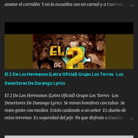
anotar el corridón Y en la escuelita con mi carnal y a Cuervito
mandó a saludar la bergacera del Alamar pensó no llegó al final y
aquí se cumplen las reglas no secuestr0 no r0bar De La C giró la
orden nos comanda el doble P bien firmes con Alto PRIETO y la
camisa es color Verde y peleam0s la Bandera por todita a la ciudad
con los drones patrullando la Frontera De Tijuana Bulevares
Bellas Artes me ve en las blancas ya hace falta mi APA FLACO
verde se le extraña pa que sepan Aquí Pura GENTE DE LA RANA 🐸
POR CLAVE ES EL CALI 4 EN LA CIUDAD TIJUANA Música Al
tirante andamos mi carnal atento a cualquier necesidad no porque
El 2 De Los Hermanos (Letra Oficial) Grupo Los Torres · Los
se ve limpio el camino nos confiamos al andar y nunca con la
Desertores De Durango Lyrics
misma piedra me vuelvo a tropezar Cuando ando de enamorado
en corto me tiró a per...
El 2 De Los Hermanos (Letra Oficial) Grupo Los Torres · Los
Desertores De Durango Lyrics Se miran hombres con tubos Se
mira gente con medios Están cuidando a un señor Es dueño de
estos terrenos Es seguridad del jefe Pa que disfrute a Canelos Es
el DOS de los HERMANOS un cerebro 🧠 inteligente junto con su
hermano el TRES blindado el Estado tiene andan ESPERANDO al