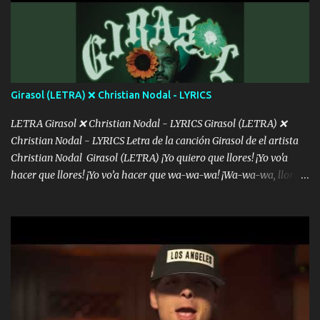
menos se prudente Hoy me sabe a mierda, traigo un Balvin en los
dientes Por falta de empatía le toca ser resiliente ¿Acaso eres
consciente de los followers que mueves? Parcerito, abre los ojos y
ve el poder que tienes Otro chiste malo son los nombres de tus
álbum's "José, vibras colores con la energía del diablo " ¿Si ...
Girasol (LETRA) ❌ Christian Nodal - LYRICS
LETRA Girasol ❌ Christian Nodal - LYRICS Girasol (LETRA) ❌
Christian Nodal - LYRICS Letra de la canción Girasol de el artista
Christian Nodal Girasol (LETRA) ¡Yo quiero que llores! ¡Yo vo'a
hacer que llores! ¡Yo vo’a hacer que wa-wa-wa! ¡Wa-wa-wa, llores!
Hoy me levanté bromista y me tienes que aguantar No quiero
bromear contigo, de ti quiero bromear Tú eres un chiste, cabrón,
cada que intentas cantar Cada que intentas rapear, cada que
intentas rimar Pobre payaso que usa a todo el mundo pa' conectar
con la gente Dices "Latino Gang" pero pisas a to'a tu gente Pa’ dar
mensajes, m'ijo, hay quе ser coherentеs Si tú no eres artista, al
menos se prudente Hoy me sabe a mierda, traigo un Balvin en los
dientes Por falta de empatía le toca ser resiliente ¿Acaso eres