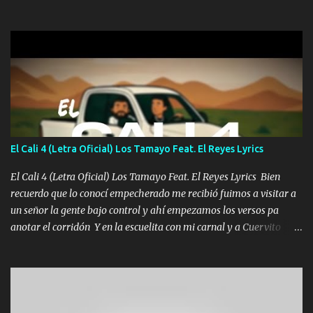
una Glock bien fajada Lo miran relajado La vida disfrutando Y la
gente siempre criticando Nos miran algo bueno Ya sera ropa,
diamante lo que me cuelgan en el cuello (Chorus) Y cuando
coronamos Se jala los marciales Y sus guitarras ya van sonando
Un gallardo me prendo Para agarrar el vuelo y la mente y
tranquilizando Tomense un buen trago Y así es como empezamos
los versos que voy cantando (Music) A vido alta y bajas La carreta
se atora Pero nunca le aflojamos Ya me han pasado cosas Y
aunque ustedes no sepan Pero la vida es muy corta Hay que
El Cali 4 (Letra Oficial) Los Tamayo Feat. El Reyes Lyrics
echarle chingazos Y seguir trabajando porque nada es...
El Cali 4 (Letra Oficial) Los Tamayo Feat. El Reyes Lyrics Bien
recuerdo que lo conocí empecherado me recibió fuimos a visitar a
un señor la gente bajo control y ahí empezamos los versos pa
anotar el corridón Y en la escuelita con mi carnal y a Cuervito
mandó a saludar la bergacera del Alamar pensó no llegó al final y
aquí se cumplen las reglas no secuestr0 no r0bar De La C giró la
orden nos comanda el doble P bien firmes con Alto PRIETO y la
camisa es color Verde y peleam0s la Bandera por todita a la ciudad
con los drones patrullando la Frontera De Tijuana Bulevares