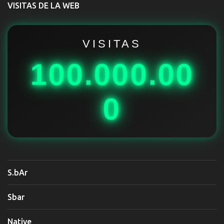
t
VISITAS DE LA WEB
a
r
i
VISITAS
o
100.000.00
s
0
S.bAr
Sbar
Native