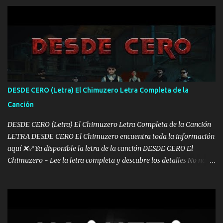
navego ando en lo mío sin ni un pendiente si hay problemas lo
arreglamos padrino yo brincó en caliente Y No me paran aquí hay
pa más pues hay charola les voy a dar hasta topar pues no hay de
otra Música Surcando bien mi camino voy por mi línea no veo a
los lados aquel que no corre vuela no se me duerm voy chicoteado
Ya pasé varias hazañas ya tienen rato que me agarran el colmillo
de este León los estatales no sé esperaron Al tiro esta la PrimiZa
también la nueve que cargo al lado doy la mano al que su amigo y
DESDE CERO (Letra) El Chimuzero Letra Completa de la
al traicionero damos pa abajo Y No me paran aquí hay pa más
Canción
pues hay charola les voy a dar hasta topar pues no hay de otra...
DESDE CERO (Letra) El Chimuzero Letra Completa de la Canción
LETRA DESDE CERO El Chimuzero encuentra toda la información
aquí ❌♐ Ya disponible la letra de la canción DESDE CERO El
Chimuzero - Lee la letra completa y descubre los detalles No nací
en cuna de oro , Pero Andamos Firmes Buscando el Billete. Cómo
Vengo desde Cero Se que Solo Plata. No es lo Suficiente, Soy De
muy Pocos amigos los que están conmigo las Gracias por todo , Mi
Mesa será Compartida con los que Estuvieron Cuando estuve Solo.
❌ www.elnorteduro.com ❌ Yo No limito los Sueños , si no existe