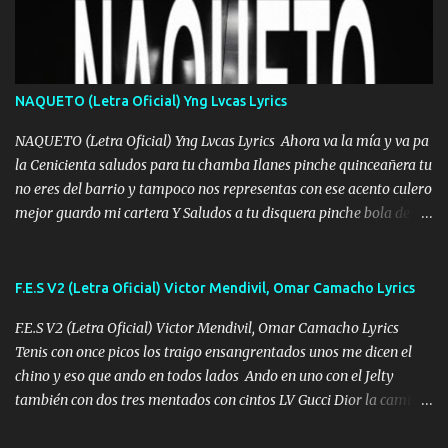
Uno pues Hallamos Modos , Si me caigo me Levanto, Aprendo Del
Error Y me sacudo El Lodo ❌ www.elnorteduro.com ❌ El Dinero
No me falta Pero Tampoco me Estorba , Por Eso Manejo Todo
Bien Regido Por mis Normas . Aquí no Se Sufre de Ego vengo Desde
NAQUETO (Letra Oficial) Yng Lvcas Lyrics
Abajo y me costó subir Fue Con Trabajo Y Esfuerzo, Nada es
Regalado Me Super Invertir A Mí lado Una Princesa que A pesar de
NAQUETO (Letra Oficial) Yng Lvcas Lyrics Ahora va la mía y va pa
Todo Siempre a estado ahí . Hecho pa...
la Cenicienta saludos para tu chamba Ilanes pinche quinceañera tu
no eres del barrio y tampoco nos representas con ese acento culero
mejor guardo mi cartera Y Saludos a tu disquera pinche bola de
corrientes de Candela no trae nada y de música mucho menos te
robaron en tu casa y a tus padres como perros los traían
amarrados y tu escondido entre el miedo Que el chacal mas caro
F.E.S V2 (Letra Oficial) Victor Mendivil, Omar Camacho Lyrics
eso solo lo dices tú por ahí me llegó el rumor que eso viene de
F.E.S V2 (Letra Oficial) Victor Mendivil, Omar Camacho Lyrics
timbo tú tu ropa y tus joyas están iguales a ti todas nacas todas
Tenis con once picos los traigo ensangrentados unos me dicen el
chafas baratas como TAfi Y un trofeo para Jiménez por dejarse
chino y eso que ando en todos lados Ando en uno con el Jelty
embarazar aunque aquí huele algo raro y es que tu no estas jamas
también con dos tres mentados con cintos LV Gucci Dior la camisa
Muestras en las redes que solo ella y nada más pero yo me se otras
nos la fajamos si ya saben cuál es tanto suena que ya le ardio a
cosas pregúntale a "" Te quemó la Yeri por infiel y pocos huevos lo
tres La trone con el cable en inglés la camisa no me quito arriba la