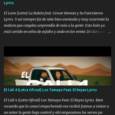
Lyrics
las risas las que me miran hay gente corriente no quieren ve...
El Leon (Letra) La Ruleta feat. Cessar Roman y Su FuerzAerea
Lyrics Y así siempre fui de niño bien aventado y muy ocurrente la
malicia que cargaba sorprendía de más a la gente Este león ya
está curtido en selva de asfalto y ando en los veinte 20 claro son
mis años Leon mi clave por si hay pendiente Tranquilo me la
navego ando en lo mío sin ni un pendiente si hay problemas lo
arreglamos padrino yo brincó en caliente Y No me paran aquí hay
pa más pues hay charola les voy a dar hasta topar pues no hay de
otra Música Surcando bien mi camino voy por mi línea no veo a
los lados aquel que no corre vuela no se me duerm voy chicoteado
Ya pasé varias hazañas ya tienen rato que me agarran el colmillo
de este León los estatales no sé esperaron Al tiro esta la PrimiZa
también la nueve que cargo al lado doy la mano al que su amigo y
El Cali 4 (Letra Oficial) Los Tamayo Feat. El Reyes Lyrics
al traicionero damos pa abajo Y No me paran aquí hay pa más
pues hay charola les voy a dar hasta topar pues no hay de otra...
El Cali 4 (Letra Oficial) Los Tamayo Feat. El Reyes Lyrics Bien
recuerdo que lo conocí empecherado me recibió fuimos a visitar a
un señor la gente bajo control y ahí empezamos los versos pa