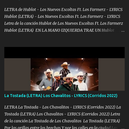
borracho me animo a decirte todo y puedo describirlo mucho que
me encantes Decirte que me siento muy feliz y emocionado por
LETRA de Hublot - Los Nuevos Escoltas Ft. Los Farmerz - LYRICS
tenerte aquí espero que quiera...
Hublot (LETRA) - Los Nuevos Escoltas Ft. Los Farmerz - LYRICS
Letra de la canción Hublot de Los Nuevos Escoltas Ft. Los Farmerz
Hublot (LETRA) EN LA MANO IZQUIERDA TRAE UN Hublot
COLGADO SE LE VE AL AMIGO CUANDO TOMA UN TRAGO NO ES
QUE SEA ZURDO SIEMPRE ANDA OCUPADO RECIBÍ LLAMADAS
DESDE EL OTRO LADO 🔷♦️ ME DICEN PARIENTE QUE COMO
LLEGO EL MANDADO TODO COMPLETITO TODAVÍA LLEGO
ESTAMPADO ♦️🔷♦️ TRES O CUATRO DÍAS PA DESAFANARLO OTRO
MESECITO VAYA ALISTANDO PURO BILLETITO DEL FRANKIE
MANDAMOS HACE MUCHO BULTO LAS CARAS DEL JACKSON♦️
PAGO AL CONTADO Y NO DEJO NINGÚN RASTRO SE MUEVEN
LAS PACAS LAS LIGAS VAMOS TRONANDO♦️🔷♦️♦️🔷 YO NO MUEVO
La Tostada (LETRA) Los Chavalitos - LYRICS (Corridos 2022)
MOTA SOLO LA FUMAMOS DONDE SE ME ANTOJA UN GALLO
FORJAMOS ESTOY BIEN CONECTADO Y GENTE TRAIGO AL
LETRA La Tostada - Los Chavalitos - LYRICS (Corridos 2022) La
MANDO YA DIJE MI NOMBRE Y NI CUENTA SE HAN DADO♦️🔷
Tostada (LETRA) Los Chavalitos - LYRICS (Corridos 2022) Letra
CON CUIDADO Y PRECAVIDO ME LA PASÓ CON LOS GRING0S
de la canción La Tostada de Los Chavalitos La Tostada (LETRA)
HAY QUE SER DISIMULADO 🔷♦️🔷 MÚSICA 🍀💶🍀💶💵💶🍀💶🍀💶
Por las orillas entre las brechas Y por las calles en la ciudad Los