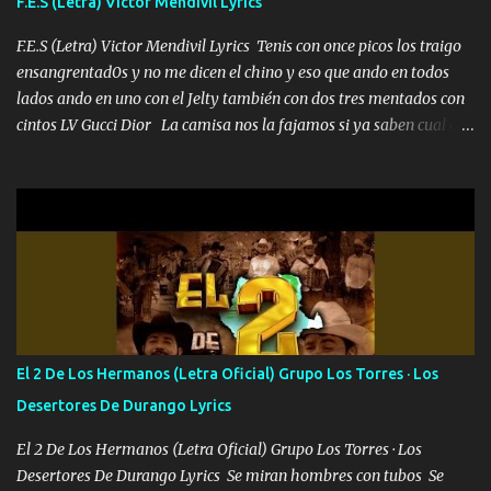
F.E.S (Letra) Victor Mendivil Lyrics
malcriado un malandrón Que Les importa no saben nada falsas
las risas las que me miran hay gente corriente no quieren ve...
F.E.S (Letra) Victor Mendivil Lyrics Tenis con once picos los traigo
ensangrentad0s y no me dicen el chino y eso que ando en todos
lados ando en uno con el Jelty también con dos tres mentados con
cintos LV Gucci Dior La camisa nos la fajamos si ya saben cual es
tanto suena que ya le ardió a tres la trone con el cable en inglés la
camisa no me quito arriba la F.E.S Los caballos de TRX marcan
702 mo cuenta de banco no cuadra con que yo use bots rompiendo
estándares 110 mil records de pistas no me falta mucho para
verme en las revistas Ya pasé Italia Japón Madrid Milán y también
Francia ropa de 100.000 bolas Louis vuitton es mi fragancia
repleta de presidentes la bolsa estoy en mi pic si no se han dado
cuenta chequeen gráficas del kitch
El 2 De Los Hermanos (Letra Oficial) Grupo Los Torres · Los
Desertores De Durango Lyrics
El 2 De Los Hermanos (Letra Oficial) Grupo Los Torres · Los
Desertores De Durango Lyrics Se miran hombres con tubos Se