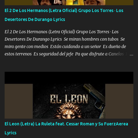
escribiendo y la otra me va a llamar Quiere que vaya a verla y que
El 2 De Los Hermanos (Letra Oficial) Grupo Los Torres · Los
la invite a cenar Otras más me están pidiendo que las saque a
Desertores De Durango Lyrics
bailar Pero es que tengo un par de conciertos más que llenar Se
mueven solo por el interés P...
El 2 De Los Hermanos (Letra Oficial) Grupo Los Torres · Los
Desertores De Durango Lyrics Se miran hombres con tubos Se
mira gente con medios Están cuidando a un señor Es dueño de
estos terrenos Es seguridad del jefe Pa que disfrute a Canelos Es
el DOS de los HERMANOS un cerebro 🧠 inteligente junto con su
hermano el TRES blindado el Estado tiene andan ESPERANDO al
UNO QUE PRONTO ESTARÁ PRESENTE Que no falten las bucanas
ni tampoco las mujeres porque es platica de grandes por eso hay
que estar alegres doy las instrucciones para atender los deberes
Música Si es que salta algún problema de confianza tengo gente
ahí está el Hombre Cuarenta y también Pariente 7 arreglan
cualquier problema no más es cuestión que ordené NOS HACE
FALTA UN HERMANO DE CLAVE ERA EL 24 SIEMPRE FUE UN
El Leon (Letra) La Ruleta feat. Cessar Roman y Su FuerzAerea
HOMBRE VALIENTE POR ALGO M'URIÓ PELEAND0 SIEMPRE
Lyrics
VIO POR LA FAMILIA PARA QUE SIGA EL LEGADO Es el DOS de