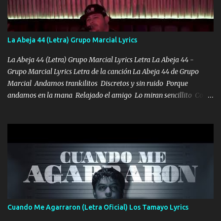
tu papá, a veces me pongo triste porque no puedo mirarte, mas se
que tu me escuchas porque tu eres mi gran ángel, El desespero me
llega para reunirme contigo, tu iluminas mi sendero por siempre
La Abeja 44 (Letra) Grupo Marcial Lyrics
serás mi niño, del amor que yo te tengo es co...
La Abeja 44 (Letra) Grupo Marcial Lyrics Letra La Abeja 44 -
Grupo Marcial Lyrics Letra de la canción La Abeja 44 de Grupo
Marcial Andamos trankilitos Discretos y sin ruido Porque
andamos en la mana Relajado el amigo Lo miran sencillito Con
una Glock bien fajada Lo miran relajado La vida disfrutando Y la
gente siempre criticando Nos miran algo bueno Ya sera ropa,
diamante lo que me cuelgan en el cuello (Chorus) Y cuando
coronamos Se jala los marciales Y sus guitarras ya van sonando
Un gallardo me prendo Para agarrar el vuelo y la mente y
tranquilizando Tomense un buen trago Y así es como empezamos
los versos que voy cantando (Music) A vido alta y bajas La carreta
se atora Pero nunca le aflojamos Ya me han pasado cosas Y
aunque ustedes no sepan Pero la vida es muy corta Hay que
Cuando Me Agarraron (Letra Oficial) Los Tamayo Lyrics
echarle chingazos Y seguir trabajando porque nada es...