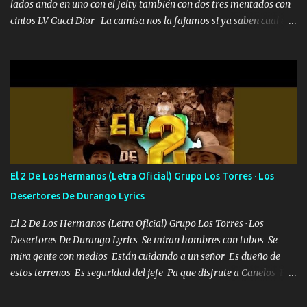
lados ando en uno con el Jelty también con dos tres mentados con
cintos LV Gucci Dior La camisa nos la fajamos si ya saben cual es
tanto suena que ya le ardió a tres la trone con el cable en inglés la
camisa no me quito arriba la F.E.S Los caballos de TRX marcan
702 mo cuenta de banco no cuadra con que yo use bots rompiendo
estándares 110 mil records de pistas no me falta mucho para
verme en las revistas Ya pasé Italia Japón Madrid Milán y también
Francia ropa de 100.000 bolas Louis vuitton es mi fragancia
repleta de presidentes la bolsa estoy en mi pic si no se han dado
cuenta chequeen gráficas del kitch
El 2 De Los Hermanos (Letra Oficial) Grupo Los Torres · Los
Desertores De Durango Lyrics
El 2 De Los Hermanos (Letra Oficial) Grupo Los Torres · Los
Desertores De Durango Lyrics Se miran hombres con tubos Se
mira gente con medios Están cuidando a un señor Es dueño de
estos terrenos Es seguridad del jefe Pa que disfrute a Canelos Es
el DOS de los HERMANOS un cerebro 🧠 inteligente junto con su
hermano el TRES blindado el Estado tiene andan ESPERANDO al