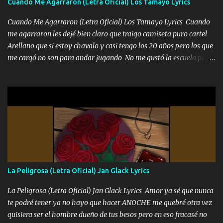
Cuando Me Agarraron (Letra Oficial) Los Tamayo Lyrics
Cuando Me Agarraron (Letra Oficial) Los Tamayo Lyrics Cuando
me agarraron les dejé bien claro que traigo camiseta puro cartel
Arellano que si estoy chavalo y casi tengo los 20 años pero los que
me cargó no son para andar jugando No me gustó la escuela pero
las libretas para el otro lado las fuimos mandando Ya nos
difamaron y nos han tachado sigue la vieja guardia y sigue bien
firme el legado que si como me llamó varios ya se han preguntado
Yo Soy El De Las Pacas Sobrino Del Brazo Armad0 Con mi Glock
fajado y mi R terciado me van a ver allá por TJ para un licenciado
mando un abrazo andamos al cien Choritas también Música
Ando en la colonia bien acelerado traigo un M2 que nunca me ha
fallado para mi compadre mandó un fuerte abrazo también al
Especial sabe que lo apreciamos En los mejores antros me verán
La Peligrosa (Letra Oficial) Jan Glack Lyrics
tomando con mujeres hermosas y botellas destapando siempre
bien cuidado bien atrabancado y a los que me conocen ya saben de
La Peligrosa (Letra Oficial) Jan Glack Lyrics Amor ya sé que nunca
lo que hablo Entre lob...
te podré tener ya no hayo que hacer ANOCHE me quebré otra vez
quisiera ser el hombre dueño de tus besos pero en eso fracasé no