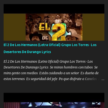
aquí se cumplen las reglas no secuestr0 no r0bar De La C giró la
orden nos comanda el doble P bien firmes con Alto PRIETO y la
camisa es color Verde y peleam0s la Bandera por todita a la ciudad
con los drones patrullando la Frontera De Tijuana Bulevares
Bellas Artes me ve en las blancas ya hace falta mi APA FLACO
verde se le extraña pa que sepan Aquí Pura GENTE DE LA RANA 🐸
POR CLAVE ES EL CALI 4 EN LA CIUDAD TIJUANA Música Al
tirante andamos mi carnal atento a cualquier necesidad no porque
El 2 De Los Hermanos (Letra Oficial) Grupo Los Torres · Los
se ve limpio el camino nos confiamos al andar y nunca con la
Desertores De Durango Lyrics
misma piedra me vuelvo a tropezar Cuando ando de enamorado
en corto me tiró a per...
El 2 De Los Hermanos (Letra Oficial) Grupo Los Torres · Los
Desertores De Durango Lyrics Se miran hombres con tubos Se
mira gente con medios Están cuidando a un señor Es dueño de
estos terrenos Es seguridad del jefe Pa que disfrute a Canelos Es
el DOS de los HERMANOS un cerebro 🧠 inteligente junto con su
hermano el TRES blindado el Estado tiene andan ESPERANDO al
UNO QUE PRONTO ESTARÁ PRESENTE Que no falten las bucanas
ni tampoco las mujeres porque es platica de grandes por eso hay
que estar alegres doy las instrucciones para atender los deberes