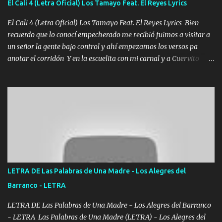
El Cali 4 (Letra Oficial) Los Tamayo Feat. El Reyes Lyrics
echarle chingazos Y seguir trabajando porque nada es...
El Cali 4 (Letra Oficial) Los Tamayo Feat. El Reyes Lyrics Bien
recuerdo que lo conocí empecherado me recibió fuimos a visitar a
un señor la gente bajo control y ahí empezamos los versos pa
anotar el corridón Y en la escuelita con mi carnal y a Cuervito
mandó a saludar la bergacera del Alamar pensó no llegó al final y
aquí se cumplen las reglas no secuestr0 no r0bar De La C giró la
orden nos comanda el doble P bien firmes con Alto PRIETO y la
camisa es color Verde y peleam0s la Bandera por todita a la ciudad
con los drones patrullando la Frontera De Tijuana Bulevares
Bellas Artes me ve en las blancas ya hace falta mi APA FLACO
verde se le extraña pa que sepan Aquí Pura GENTE DE LA RANA 🐸
POR CLAVE ES EL CALI 4 EN LA CIUDAD TIJUANA Música Al
tirante andamos mi carnal atento a cualquier necesidad no porque
LETRA DE Las Palabras de Una Madre - Los Alegres del
se ve limpio el camino nos confiamos al andar y nunca con la
Barranco - LETRA
misma piedra me vuelvo a tropezar Cuando ando de enamorado
en corto me tiró a per...
LETRA DE Las Palabras de Una Madre - Los Alegres del Barranco
- LETRA Las Palabras de Una Madre (LETRA) - Los Alegres del