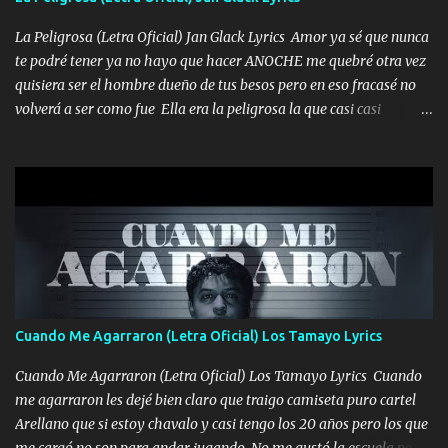
echarle chingazos Y seguir trabajando porque nada es...
La Peligrosa (Letra Oficial) Jan Glack Lyrics Amor ya sé que nunca
te podré tener ya no hayo que hacer ANOCHE me quebré otra vez
quisiera ser el hombre dueño de tus besos pero en eso fracasé no
volverá a ser como fue Ella era la peligrosa la que casi casi
convertí en mi esposa la que no importaba si llegaba tarde se
ponía contenta con un par de rosas Y aunque pasen cien años cien
años solo pienso en ti mami no me crees se que no me crees
Música Amar me duele estoy rodeado de mujeres pero solo
quieren billetes y yo que solo ocupo verte Recuerdo echábamos
pasión en la troca tus labios besándome yo quitándote la ropa no
quiero que sea nunca con otra yo quiero llevarte a la Luna y si
quieres en ese momento te pido que seas mi esposa Chingada
madre no quiero dejar de tenerte no ayuda la p'uta loquera y al
Cuando Me Agarraron (Letra Oficial) Los Tamayo Lyrics
chile quisiera ser menos de ti dependiente la pinche tristeza me
encierra princesa tu sabes que nunca saldras de mi mente Ella era
Cuando Me Agarraron (Letra Oficial) Los Tamayo Lyrics Cuando
la peligro...
me agarraron les dejé bien claro que traigo camiseta puro cartel
Arellano que si estoy chavalo y casi tengo los 20 años pero los que