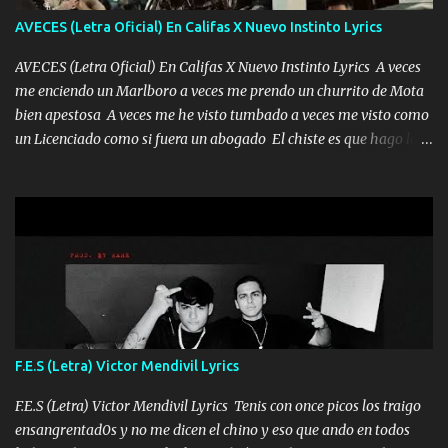
tú mi mal moviendo tu silueta no hay otra que te sea igual te ves
AVECES (Letra Oficial) En Califas X Nuevo Instinto Lyrics
tan especial por eso es que me tientas Aquí estoy no dejaré que se
te acerque nadie porque solo yo tendre el candado 🔒 del a...
AVECES (Letra Oficial) En Califas X Nuevo Instinto Lyrics A veces
me enciendo un Marlboro a veces me prendo un churrito de Mota
bien apestosa A veces me he visto tumbado a veces me visto como
un Licenciado como si fuera un abogado El chiste es que hago lo
que quiero pues así soy me mandó yo tengo el control a todos yo
les paro el dedo soy hocicon un malcriado un malandrón Que Les
importa no saben nada falsas las risas las que me miran hay gente
corriente no quieren verte subir de level trucha mis plebes Música
A veces me pongo un sombrero a veces me ven la cachucha de lado
con la mirada siempre en alto A veces me fajó una super o a veces
me fajó una Glock siempre armado todas las generaciones yo
traigo El chiste es que hago lo que quiero pues así soy me mandó
yo tengo el control a todos yo les paro el dedo soy hocicon un
F.E.S (Letra) Victor Mendivil Lyrics
malcriado un malandrón Que Les importa no saben nada falsas
las risas las que me miran hay gente corriente no quieren ve...
F.E.S (Letra) Victor Mendivil Lyrics Tenis con once picos los traigo
ensangrentad0s y no me dicen el chino y eso que ando en todos