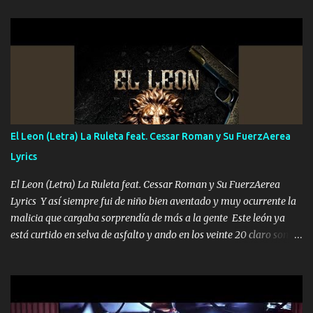
hermano el TRES blindado el Estado tiene andan ESPERANDO al
UNO QUE PRONTO ESTARÁ PRESENTE Que no falten las bucanas
ni tampoco las mujeres porque es platica de grandes por eso hay
que estar alegres doy las instrucciones para atender los deberes
Música Si es que salta algún problema de confianza tengo gente
ahí está el Hombre Cuarenta y también Pariente 7 arreglan
cualquier problema no más es cuestión que ordené NOS HACE
FALTA UN HERMANO DE CLAVE ERA EL 24 SIEMPRE FUE UN
El Leon (Letra) La Ruleta feat. Cessar Roman y Su FuerzAerea
HOMBRE VALIENTE POR ALGO M'URIÓ PELEAND0 SIEMPRE
Lyrics
VIO POR LA FAMILIA PARA QUE SIGA EL LEGADO Es el DOS de
los HERMANOS un cerebro inteligente y com...
El Leon (Letra) La Ruleta feat. Cessar Roman y Su FuerzAerea
Lyrics Y así siempre fui de niño bien aventado y muy ocurrente la
malicia que cargaba sorprendía de más a la gente Este león ya
está curtido en selva de asfalto y ando en los veinte 20 claro son
mis años Leon mi clave por si hay pendiente Tranquilo me la
navego ando en lo mío sin ni un pendiente si hay problemas lo
arreglamos padrino yo brincó en caliente Y No me paran aquí hay
pa más pues hay charola les voy a dar hasta topar pues no hay de