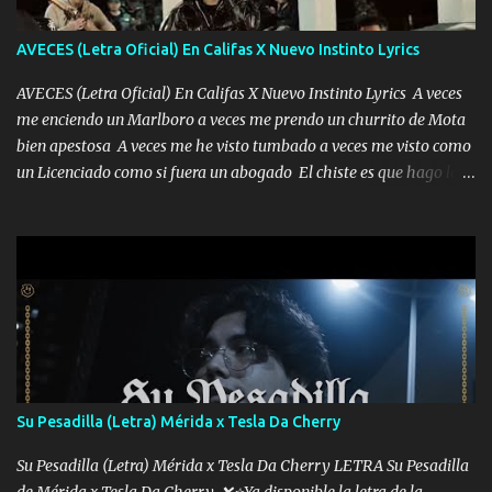
AVECES (Letra Oficial) En Califas X Nuevo Instinto Lyrics
AVECES (Letra Oficial) En Califas X Nuevo Instinto Lyrics A veces
me enciendo un Marlboro a veces me prendo un churrito de Mota
bien apestosa A veces me he visto tumbado a veces me visto como
un Licenciado como si fuera un abogado El chiste es que hago lo
que quiero pues así soy me mandó yo tengo el control a todos yo
les paro el dedo soy hocicon un malcriado un malandrón Que Les
importa no saben nada falsas las risas las que me miran hay gente
corriente no quieren verte subir de level trucha mis plebes Música
A veces me pongo un sombrero a veces me ven la cachucha de lado
con la mirada siempre en alto A veces me fajó una super o a veces
me fajó una Glock siempre armado todas las generaciones yo
traigo El chiste es que hago lo que quiero pues así soy me mandó
yo tengo el control a todos yo les paro el dedo soy hocicon un
Su Pesadilla (Letra) Mérida x Tesla Da Cherry
malcriado un malandrón Que Les importa no saben nada falsas
las risas las que me miran hay gente corriente no quieren ve...
Su Pesadilla (Letra) Mérida x Tesla Da Cherry LETRA Su Pesadilla