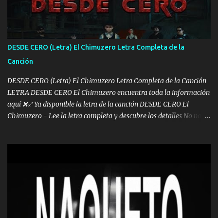
los lados aquel que no corre vuela no se me duerm voy chicoteado
Ya pasé varias hazañas ya tienen rato que me agarran el colmillo
de este León los estatales no sé esperaron Al tiro esta la PrimiZa
también la nueve que cargo al lado doy la mano al que su amigo y
DESDE CERO (Letra) El Chimuzero Letra Completa de la
al traicionero damos pa abajo Y No me paran aquí hay pa más
Canción
pues hay charola les voy a dar hasta topar pues no hay de otra...
DESDE CERO (Letra) El Chimuzero Letra Completa de la Canción
LETRA DESDE CERO El Chimuzero encuentra toda la información
aquí ❌♐ Ya disponible la letra de la canción DESDE CERO El
Chimuzero - Lee la letra completa y descubre los detalles No nací
en cuna de oro , Pero Andamos Firmes Buscando el Billete. Cómo
Vengo desde Cero Se que Solo Plata. No es lo Suficiente, Soy De
muy Pocos amigos los que están conmigo las Gracias por todo , Mi
Mesa será Compartida con los que Estuvieron Cuando estuve Solo.
❌ www.elnorteduro.com ❌ Yo No limito los Sueños , si no existe
Uno pues Hallamos Modos , Si me caigo me Levanto, Aprendo Del
Error Y me sacudo El Lodo ❌ www.elnorteduro.com ❌ El Dinero
No me falta Pero Tampoco me Estorba , Por Eso Manejo Todo