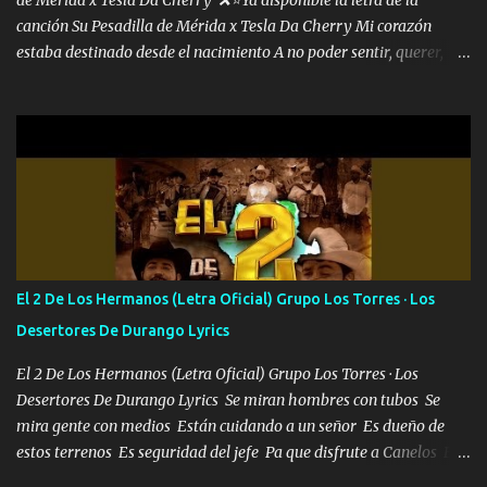
de Mérida x Tesla Da Cherry ❌⭐Ya disponible la letra de la
canción Su Pesadilla de Mérida x Tesla Da Cherry Mi corazón
estaba destinado desde el nacimiento A no poder sentir, querer,
confiar y amar Soñaba con llegar a ser como uno más del resto
Pero aunque lo intentara nunca iba a cambiar Y no estaba viendo
Que al frente tenía la respuesta Ahora ya lo entiendo Pero habrán
algunas que no lo entiendan Porque ahora soy su pesadilla, lo sé
Soy yo la octava maravilla, no lo niegues Tengo de rodillas a otras
cien Y por más que quieran no me detienen Soy yo la mente que
más brilla, lo ves Pa' mi la vida es tan sencilla No lo entenderías en
tu vida, y está bien Porque lo que tengo nadie lo tiene Una me está
escribiendo y la otra me va a llamar Quiere que vaya a verla y que
El 2 De Los Hermanos (Letra Oficial) Grupo Los Torres · Los
la invite a cenar Otras más me están pidiendo que las saque a
Desertores De Durango Lyrics
bailar Pero es que tengo un par de conciertos más que llenar Se
mueven solo por el interés P...
El 2 De Los Hermanos (Letra Oficial) Grupo Los Torres · Los
Desertores De Durango Lyrics Se miran hombres con tubos Se
mira gente con medios Están cuidando a un señor Es dueño de
estos terrenos Es seguridad del jefe Pa que disfrute a Canelos Es
el DOS de los HERMANOS un cerebro 🧠 inteligente junto con su