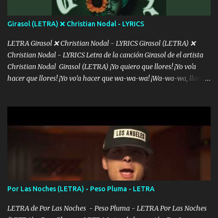
álbum's "José, vibras colores con la energía del diablo " ¿Si ...
Girasol (LETRA) ❌ Christian Nodal - LYRICS
LETRA Girasol ❌ Christian Nodal - LYRICS Girasol (LETRA) ❌
Christian Nodal - LYRICS Letra de la canción Girasol de el artista
Christian Nodal Girasol (LETRA) ¡Yo quiero que llores! ¡Yo vo'a
hacer que llores! ¡Yo vo’a hacer que wa-wa-wa! ¡Wa-wa-wa, llores!
Hoy me levanté bromista y me tienes que aguantar No quiero
bromear contigo, de ti quiero bromear Tú eres un chiste, cabrón,
cada que intentas cantar Cada que intentas rapear, cada que
intentas rimar Pobre payaso que usa a todo el mundo pa' conectar
con la gente Dices "Latino Gang" pero pisas a to'a tu gente Pa’ dar
mensajes, m'ijo, hay quе ser coherentеs Si tú no eres artista, al
menos se prudente Hoy me sabe a mierda, traigo un Balvin en los
dientes Por falta de empatía le toca ser resiliente ¿Acaso eres
consciente de los followers que mueves? Parcerito, abre los ojos y
Por Las Noches (LETRA) - Peso Pluma - LETRA
ve el poder que tienes Otro chiste malo son los nombres de tus
álbum's "José, vibras colores con la energía del diablo " ¿Si ...
LETRA de Por Las Noches - Peso Pluma - LETRA Por Las Noches