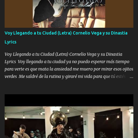
preguntas y digas que sí hacernos novios y verte feliz y muy
contenta como yo por ti Música Pregúntame qué es lo que me
enamora pa describirte unas cuantas horas también pregunta que
quiero contigo que seas dichosa al estar conmigo Y ya borracho
contéstame la llamada pa dedicarte unas bonitas palabras así
Voy Llegando a tu Ciudad (Letra) Cornelio Vega y su Dinastia
borracho me animo a decirte todo y puedo describirlo mucho que
Lyrics
me encantes Decirte que me siento muy feliz y emocionado por
tenerte aquí espero que quiera...
Voy Llegando a tu Ciudad (Letra) Cornelio Vega y su Dinastia
Lyrics Voy llegando a tu ciudad ya no puedo esperar más tiempo
para verte es que mata la ansiedad me muero por mirar esos ojitos
verdes Me saldré de la rutina y giraré mi vida para que tú estés en
ella como debe ser Yo sé que eres conocida que varios te tiran pero
no merecen y dile ya a tus amigas que no te presenten con más
pequeñeces Aquí estoy no dejaré que se te acerquen nadie porque
solo yo tendre el candado 🔒 del amor ❤️ Música Mil y un besos
para dar ya estando en tu ciudad no habrá quien lo detenga si las
copas van de más vayamos a un lugar y cerremos las puertas
Entre alcohol y besos se va incrementado el Fuego en esa
habitación ya no mires más el reloj Única por donde vas me curas