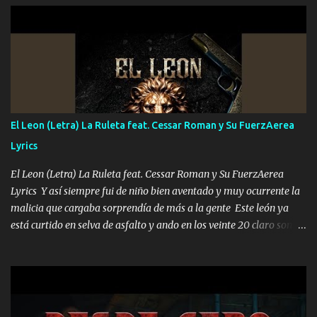
UNO QUE PRONTO ESTARÁ PRESENTE Que no falten las bucanas
ni tampoco las mujeres porque es platica de grandes por eso hay
que estar alegres doy las instrucciones para atender los deberes
Música Si es que salta algún problema de confianza tengo gente
ahí está el Hombre Cuarenta y también Pariente 7 arreglan
cualquier problema no más es cuestión que ordené NOS HACE
FALTA UN HERMANO DE CLAVE ERA EL 24 SIEMPRE FUE UN
El Leon (Letra) La Ruleta feat. Cessar Roman y Su FuerzAerea
HOMBRE VALIENTE POR ALGO M'URIÓ PELEAND0 SIEMPRE
Lyrics
VIO POR LA FAMILIA PARA QUE SIGA EL LEGADO Es el DOS de
los HERMANOS un cerebro inteligente y com...
El Leon (Letra) La Ruleta feat. Cessar Roman y Su FuerzAerea
Lyrics Y así siempre fui de niño bien aventado y muy ocurrente la
malicia que cargaba sorprendía de más a la gente Este león ya
está curtido en selva de asfalto y ando en los veinte 20 claro son
mis años Leon mi clave por si hay pendiente Tranquilo me la
navego ando en lo mío sin ni un pendiente si hay problemas lo
arreglamos padrino yo brincó en caliente Y No me paran aquí hay
pa más pues hay charola les voy a dar hasta topar pues no hay de
otra Música Surcando bien mi camino voy por mi línea no veo a