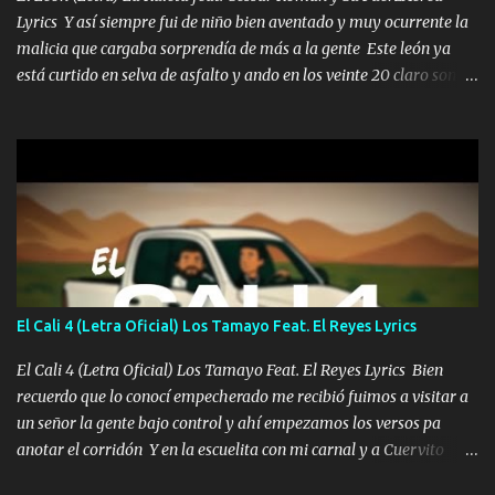
Lyrics Y así siempre fui de niño bien aventado y muy ocurrente la
malicia que cargaba sorprendía de más a la gente Este león ya
está curtido en selva de asfalto y ando en los veinte 20 claro son
mis años Leon mi clave por si hay pendiente Tranquilo me la
navego ando en lo mío sin ni un pendiente si hay problemas lo
arreglamos padrino yo brincó en caliente Y No me paran aquí hay
pa más pues hay charola les voy a dar hasta topar pues no hay de
otra Música Surcando bien mi camino voy por mi línea no veo a
los lados aquel que no corre vuela no se me duerm voy chicoteado
Ya pasé varias hazañas ya tienen rato que me agarran el colmillo
de este León los estatales no sé esperaron Al tiro esta la PrimiZa
también la nueve que cargo al lado doy la mano al que su amigo y
El Cali 4 (Letra Oficial) Los Tamayo Feat. El Reyes Lyrics
al traicionero damos pa abajo Y No me paran aquí hay pa más
pues hay charola les voy a dar hasta topar pues no hay de otra...
El Cali 4 (Letra Oficial) Los Tamayo Feat. El Reyes Lyrics Bien
recuerdo que lo conocí empecherado me recibió fuimos a visitar a
un señor la gente bajo control y ahí empezamos los versos pa
anotar el corridón Y en la escuelita con mi carnal y a Cuervito
mandó a saludar la bergacera del Alamar pensó no llegó al final y