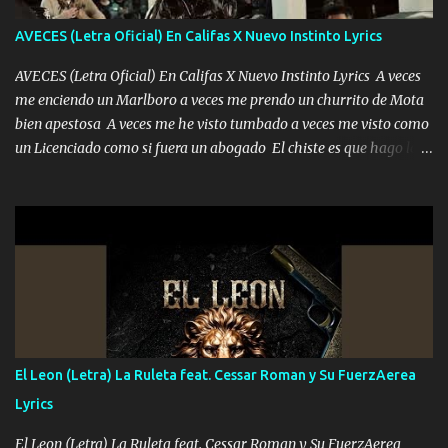
contigo fui muy feliz a lo mejor no lloró pero muy en el fondo te
adoro
AVECES (Letra Oficial) En Califas X Nuevo Instinto Lyrics
AVECES (Letra Oficial) En Califas X Nuevo Instinto Lyrics A veces
me enciendo un Marlboro a veces me prendo un churrito de Mota
bien apestosa A veces me he visto tumbado a veces me visto como
un Licenciado como si fuera un abogado El chiste es que hago lo
que quiero pues así soy me mandó yo tengo el control a todos yo
les paro el dedo soy hocicon un malcriado un malandrón Que Les
importa no saben nada falsas las risas las que me miran hay gente
corriente no quieren verte subir de level trucha mis plebes Música
A veces me pongo un sombrero a veces me ven la cachucha de lado
con la mirada siempre en alto A veces me fajó una super o a veces
me fajó una Glock siempre armado todas las generaciones yo
traigo El chiste es que hago lo que quiero pues así soy me mandó
yo tengo el control a todos yo les paro el dedo soy hocicon un
El Leon (Letra) La Ruleta feat. Cessar Roman y Su FuerzAerea
malcriado un malandrón Que Les importa no saben nada falsas
Lyrics
las risas las que me miran hay gente corriente no quieren ve...
El Leon (Letra) La Ruleta feat. Cessar Roman y Su FuerzAerea